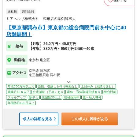
保存する
正社員
調剤薬局
ミアヘルサ株式会社 調布店の薬剤師求人
【東京都調布市】東京都の総合病院門前を中心に40
店舗展開！
【月収】26.0万円～40.0万円
給与
【年収】380万円～650万円24歳～40歳
勤務地
東京都 足立区
京王線 調布駅
アクセス
京王相模原線 調布駅
年収650万円以上可
原則、引越しを伴う転勤なし
土日休み（相談可含む）
残業月10ｈ以下
住宅補助（手当）あり
産休・育休取得実績有り
総合門前
スキルアップ
駅チカ
店舗数30以上
積極採用中
夏～秋入職可
年間休日120日以上
求人の詳細を見る
この求人に興味がある