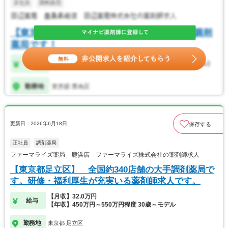
更新日：2026年6月18日
保存する
正社員
調剤薬局
ファーマライズ薬局 鹿浜店 ファーマライズ株式会社の薬剤師求人
【東京都足立区】 全国約340店舗の大手調剤薬局で
す。研修・福利厚生が充実いる薬剤師求人です。
【月収】32.0万円
給与
【年収】450万円～550万円程度 30歳～モデル
勤務地
東京都 足立区