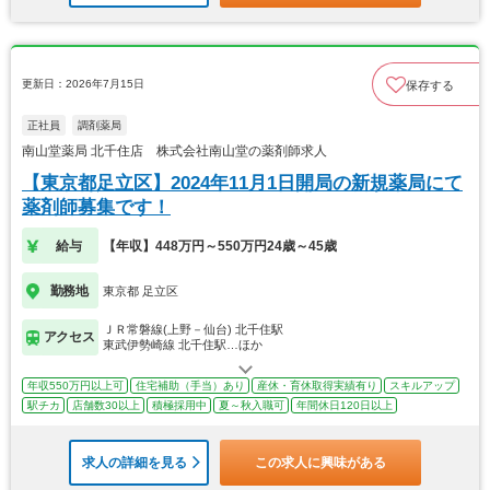
更新日：2026年7月15日
保存する
正社員
調剤薬局
南山堂薬局 北千住店 株式会社南山堂の薬剤師求人
【東京都足立区】2024年11月1日開局の新規薬局にて
薬剤師募集です！
給与
【年収】448万円～550万円24歳～45歳
勤務地
東京都 足立区
ＪＲ常磐線(上野－仙台) 北千住駅
アクセス
東武伊勢崎線 北千住駅…ほか
年収550万円以上可
住宅補助（手当）あり
産休・育休取得実績有り
スキルアップ
駅チカ
店舗数30以上
積極採用中
夏～秋入職可
年間休日120日以上
求人の詳細を見る
この求人に興味がある