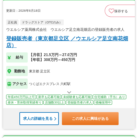
更新日：2026年6月18日
保存する
正社員
ドラッグストア（OTCのみ）
ウエルシア薬局株式会社 ウエルシア足立南花畑店の登録販売者の求人
登録販売者（東京都足立区 ／ウエルシア足立南花畑
店）
【月収】21.5万円～27.0万円
給与
【年収】308万円～450万円
勤務地
東京都 足立区
アクセス
つくばエクスプレス 六町駅
年収450万円以上可
新卒も応募可能
未経験者も応募可能
住宅補助（手当）あり
産休・育休取得実績有り
店舗数30以上
登録販売者の求人
積極採用中
求人の詳細を見る
この求人に興味がある