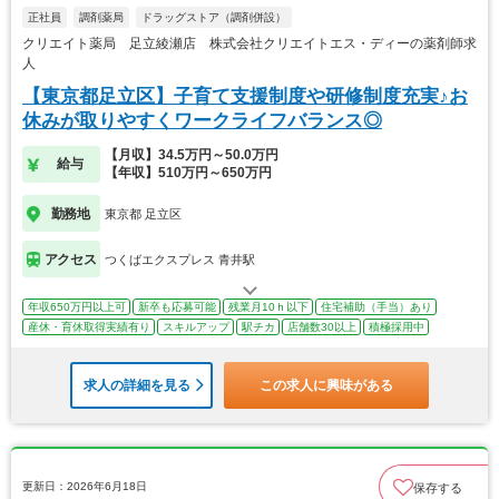
正社員
調剤薬局
ドラッグストア（調剤併設）
クリエイト薬局 足立綾瀬店 株式会社クリエイトエス・ディーの薬剤師求
人
【東京都足立区】子育て支援制度や研修制度充実♪お
休みが取りやすくワークライフバランス◎
【月収】34.5万円～50.0万円
給与
【年収】510万円～650万円
勤務地
東京都 足立区
アクセス
つくばエクスプレス 青井駅
年収650万円以上可
新卒も応募可能
残業月10ｈ以下
住宅補助（手当）あり
産休・育休取得実績有り
スキルアップ
駅チカ
店舗数30以上
積極採用中
求人の詳細を見る
この求人に興味がある
更新日：2026年6月18日
保存する