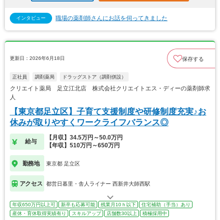
職場の薬剤師さんにお話を伺ってきました
インタビュー
更新日：2026年6月18日
保存する
正社員
調剤薬局
ドラッグストア（調剤併設）
クリエイト薬局 足立江北店 株式会社クリエイトエス・ディーの薬剤師求
人
【東京都足立区】子育て支援制度や研修制度充実♪お
休みが取りやすくワークライフバランス◎
【月収】34.5万円～50.0万円
給与
【年収】510万円～650万円
勤務地
東京都 足立区
アクセス
都営日暮里・舎人ライナー 西新井大師西駅
年収650万円以上可
新卒も応募可能
残業月10ｈ以下
住宅補助（手当）あり
産休・育休取得実績有り
スキルアップ
店舗数30以上
積極採用中