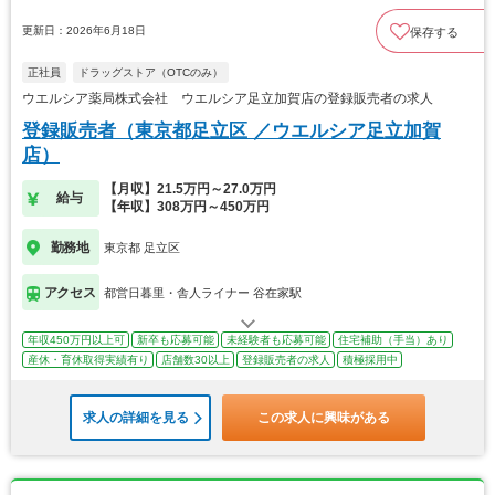
更新日：2026年6月18日
保存する
正社員
ドラッグストア（OTCのみ）
ウエルシア薬局株式会社 ウエルシア足立加賀店の登録販売者の求人
登録販売者（東京都足立区 ／ウエルシア足立加賀
店）
【月収】21.5万円～27.0万円
給与
【年収】308万円～450万円
勤務地
東京都 足立区
アクセス
都営日暮里・舎人ライナー 谷在家駅
年収450万円以上可
新卒も応募可能
未経験者も応募可能
住宅補助（手当）あり
産休・育休取得実績有り
店舗数30以上
登録販売者の求人
積極採用中
求人の詳細を見る
この求人に興味がある