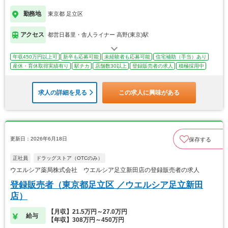
勤務地
東京都 足立区
アクセス
都営日暮里・舎人ライナー 高野(東京)駅
年収450万円以上可
新卒も応募可能
未経験者も応募可能
住宅補助（手当）あり
産休・育休取得実績有り
駅チカ
店舗数30以上
登録販売者の求人
積極採用中
求人の詳細を見る
この求人に興味がある
更新日：2026年6月18日
保存する
正社員
ドラッグストア（OTCのみ）
ウエルシア薬局株式会社 ウエルシア足立新田店の登録販売者の求人
登録販売者（東京都足立区 ／ウエルシア足立新田
店）
【月収】21.5万円～27.0万円
給与
【年収】308万円～450万円