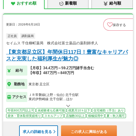
おすすめ順
新着順
給与順
更新日：2026年6月18日
保存する
正社員
調剤薬局
セイムス 千住柳町薬局 株式会社富士薬品の薬剤師求人
【東京都足立区】年間休日117日！豊富なキャリアパ
スと充実した福利厚生が魅力◎
【月収】34.4万円～59.2万円諸手当含む
給与
【年収】487万円～849万円
勤務地
東京都 足立区
ＪＲ常磐線(上野－仙台) 北千住駅
アクセス
東武伊勢崎線 北千住駅…ほか
年収800万円以上可
未経験者も応募可能
残業月10ｈ以下
住宅補助（手当）あり
産休・育休取得実績有り
スキルアップ
店舗数30以上
積極採用中
夏～秋入職可
求人の詳細を見る
この求人に興味がある