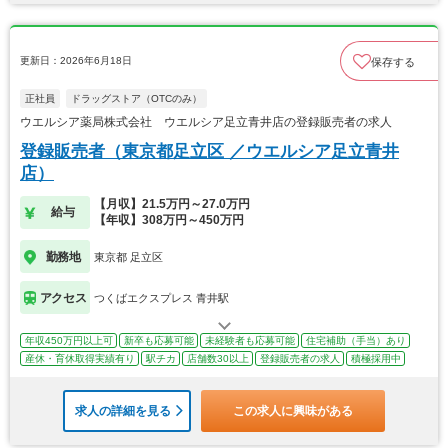
更新日：2026年6月18日
保存する
正社員
ドラッグストア（OTCのみ）
ウエルシア薬局株式会社 ウエルシア足立青井店の登録販売者の求人
登録販売者（東京都足立区 ／ウエルシア足立青井
店）
【月収】21.5万円～27.0万円
給与
【年収】308万円～450万円
勤務地
東京都 足立区
アクセス
つくばエクスプレス 青井駅
年収450万円以上可
新卒も応募可能
未経験者も応募可能
住宅補助（手当）あり
産休・育休取得実績有り
駅チカ
店舗数30以上
登録販売者の求人
積極採用中
求人の詳細を見る
この求人に興味がある