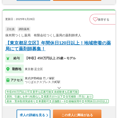
更新日：2025年1月28日
保存する
正社員
調剤薬局
保木間つくし薬局 有限会社つくし薬局の薬剤師求人
【東京都足立区】年間休日120日以上！地域密着の薬
局にて薬剤師募集！
給与
【年収】450万円以上 25歳～モデル
勤務地
東京都 足立区
東武伊勢崎線 竹ノ塚駅
アクセス
つくばエクスプレス 六町駅
年収450万円以上可
新卒も応募可能
未経験者も応募可能
原則、引越しを伴う転勤なし
残業月10ｈ以下
住宅補助（手当）あり
産休・育休取得実績有り
車通勤可
店舗数1～9
積極採用中
年間休日120日以上
求人の詳細を見る
この求人に興味がある