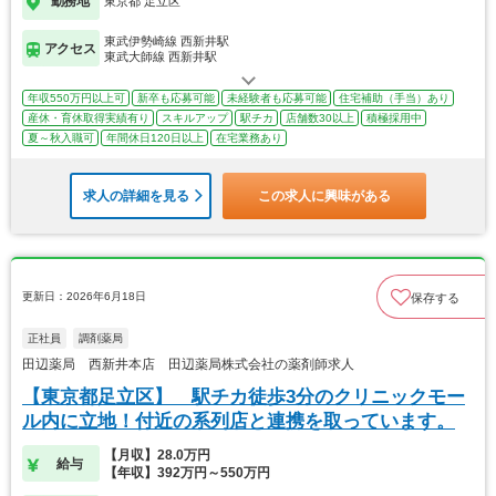
勤務地
東京都 足立区
東武伊勢崎線 西新井駅
アクセス
東武大師線 西新井駅
年収550万円以上可
新卒も応募可能
未経験者も応募可能
住宅補助（手当）あり
産休・育休取得実績有り
スキルアップ
駅チカ
店舗数30以上
積極採用中
夏～秋入職可
年間休日120日以上
在宅業務あり
求人の詳細を見る
この求人に興味がある
更新日：2026年6月18日
保存する
正社員
調剤薬局
田辺薬局 西新井本店 田辺薬局株式会社の薬剤師求人
【東京都足立区】 駅チカ徒歩3分のクリニックモー
ル内に立地！付近の系列店と連携を取っています。
【月収】28.0万円
給与
【年収】392万円～550万円