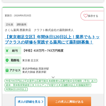
更新日：2026年6月20日
保存する
正社員
調剤薬局
さくら薬局 西新井店 クラフト株式会社の薬剤師求人
【東京都足立区】年間休日120日以上！業界でもトッ
プクラスの研修を実践する薬局にて薬剤師募集！
給与
【年収】419万円～743万円程度
勤務地
東京都 足立区
東武伊勢崎線 西新井駅
アクセス
東武大師線 西新井駅
年収700万円以上可
新卒も応募可能
未経験者も応募可能
住宅補助（手当）あり
産休・育休取得実績有り
スキルアップ
駅チカ
店舗数30以上
積極採用中
年間休日120日以上
求人の詳細を見る
この求人に興味がある