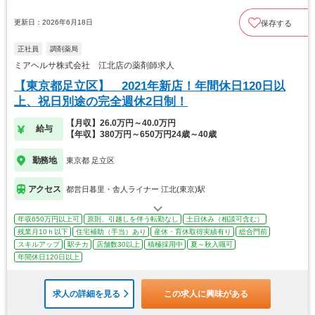
更新日：2026年6月18日
保存する
正社員
調剤薬局
ミアヘルサ株式会社 江北店の薬剤師求人
【東京都足立区】 2021年新店！年間休日120日以
上、祝日別途の完全週休2日制！
【月収】26.0万円～40.0万円
給与
【年収】380万円～650万円24歳～40歳
勤務地
東京都 足立区
アクセス
都営日暮里・舎人ライナー 江北(東京)駅
年収650万円以上可
原則、引越しを伴う転勤なし
土日休み（相談可含む）
残業月10ｈ以下
住宅補助（手当）あり
産休・育休取得実績有り
総合門前
スキルアップ
駅チカ
店舗数30以上
積極採用中
夏～秋入職可
年間休日120日以上
求人の詳細を見る
この求人に興味がある