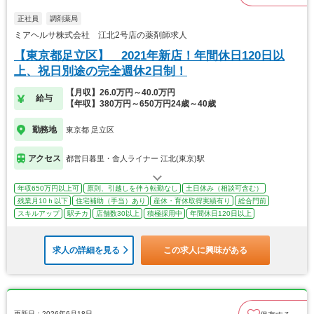
正社員
調剤薬局
ミアヘルサ株式会社 江北2号店の薬剤師求人
【東京都足立区】 2021年新店！年間休日120日以
上、祝日別途の完全週休2日制！
【月収】26.0万円～40.0万円
給与
【年収】380万円～650万円24歳～40歳
勤務地
東京都 足立区
アクセス
都営日暮里・舎人ライナー 江北(東京)駅
年収650万円以上可
原則、引越しを伴う転勤なし
土日休み（相談可含む）
残業月10ｈ以下
住宅補助（手当）あり
産休・育休取得実績有り
総合門前
スキルアップ
駅チカ
店舗数30以上
積極採用中
年間休日120日以上
求人の詳細を見る
この求人に興味がある
更新日：2026年6月18日