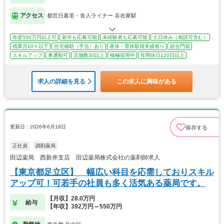
アクセス
都営日暮里・舎人ライナー 谷在家駅
年収550万円以上可
新卒も応募可能
未経験者も応募可能
土日休み（相談可含む）
残業月10ｈ以下
住宅補助（手当）あり
産休・育休取得実績有り
総合門前
スキルアップ
車通勤可
店舗数30以上
積極採用中
年間休日120日以上
求人の詳細を見る
この求人に興味がある
更新日：2026年6月18日
保存する
正社員
調剤薬局
田辺薬局 西新井支店 田辺薬局株式会社の薬剤師求人
【東京都足立区】 幅広い科目を応需しておりスキル
アップ可！可若手の社員も多く活気ある薬局です。
【月収】28.0万円
給与
【年収】392万円～550万円