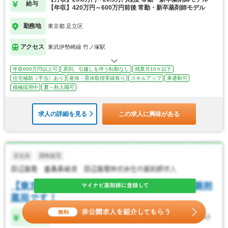
給与
【年収】420万円～600万円前後 常勤・新卒薬剤師モデル
勤務地
東京都 足立区
アクセス
東武伊勢崎線 竹ノ塚駅
年収600万円以上可
原則、引越しを伴う転勤なし
残業月10ｈ以下
住宅補助（手当）あり
産休・育休取得実績有り
スキルアップ
車通勤可
積極採用中
夏～秋入職可
求人の詳細を見る
この求人に興味がある