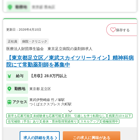
更新日：2026年4月10日
保存する
正社員
病院・クリニック
医療法人財団厚生協会 東京足立病院の薬剤師求人
【東京都足立区／東武スカイツリーライン】精神科病
院にて常勤薬剤師を募集中
給与
【月収】28.9万円以上
勤務地
東京都 足立区
東武伊勢崎線 竹ノ塚駅
アクセス
つくばエクスプレス 六町駅
新卒も応募可能
未経験者も応募可能
原則、引越しを伴う転勤なし
残業月10ｈ以下
住宅補助（手当）あり
産休・育休取得実績有り
スキルアップ
積極採用中
求人の詳細を見る
この求人に興味がある