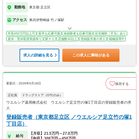
勤務地
東京都 足立区
アクセス
東武伊勢崎線 竹ノ塚駅
年収450万円以上可
新卒も応募可能
未経験者も応募可能
住宅補助（手当）あり
産休・育休取得実績有り
駅チカ
店舗数30以上
登録販売者の求人
積極採用中
求人の詳細を見る
この求人に興味がある
更新日：2026年6月18日
保存する
正社員
ドラッグストア（OTCのみ）
ウエルシア薬局株式会社 ウエルシア足立竹の塚1丁目店の登録販売者の求
人
登録販売者（東京都足立区 ／ウエルシア足立竹の塚1
丁目店）
【月収】21.5万円～27.0万円
給与
【年収】308万円～450万円