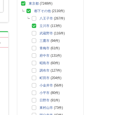
東京都
(7248件)
都下その他
(2116件)
八王子市
(267件)
立川市
(113件)
武蔵野市
(116件)
三鷹市
(94件)
る
青梅市
(61件)
府中市
(131件)
昭島市
(60件)
調布市
(127件)
町田市
(204件)
小金井市
(56件)
小平市
(80件)
日野市
(91件)
東村山市
(73件)