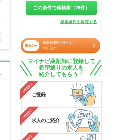
この条件で再検索（
26
件）
検索条件を保存する
無料転職サポートに
簡単1分
申し込む
マイナビ薬剤師に登録して
希望通りの求人を
紹介してもらう！
る
STEP1
ご登録
STEP2
求人のご紹介
STEP3