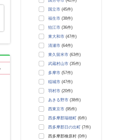
国分寺市
(42件)
国立市
(45件)
福生市
(38件)
狛江市
(36件)
東大和市
(47件)
清瀬市
(64件)
東久留米市
(63件)
武蔵村山市
(35件)
る
多摩市
(57件)
稲城市
(47件)
羽村市
(20件)
あきる野市
(38件)
西東京市
(95件)
西多摩郡瑞穂町
(6件)
西多摩郡日の出町
(7件)
西多摩郡檜原村 (0件)