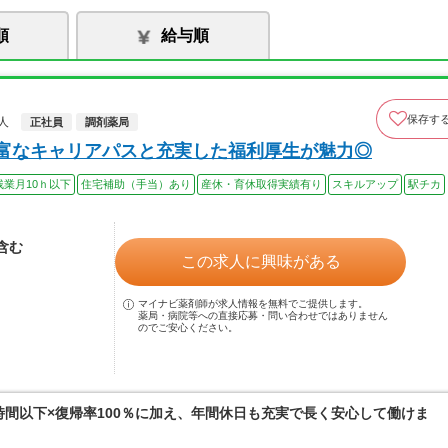
順
給与順
保存す
人
正社員
調剤薬局
豊富なキャリアパスと充実した福利厚生が魅力◎
残業月10ｈ以下
住宅補助（手当）あり
産休・育休取得実績有り
スキルアップ
駅チカ
当含む
この求人に興味がある
マイナビ薬剤師が求人情報を無料でご提供します。
薬局・病院等への直接応募・問い合わせではありません
のでご安心ください。
0時間以下×復帰率100％に加え、年間休日も充実で長く安心して働けま