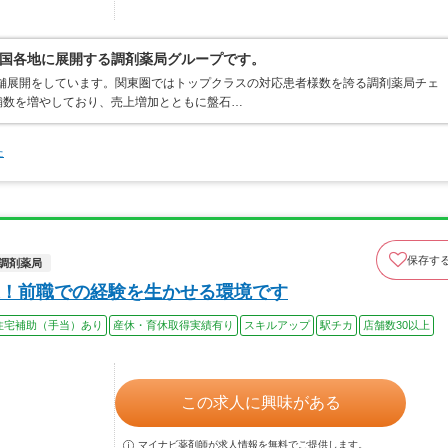
国各地に展開する調剤薬局グループです。
店舗展開をしています。関東圏ではトップクラスの対応患者様数を誇る調剤薬局チェ
店舗数を増やしており、売上増加とともに盤石…
た
保存す
調剤薬局
！前職での経験を生かせる環境です
住宅補助（手当）あり
産休・育休取得実績有り
スキルアップ
駅チカ
店舗数30以上
この求人に興味がある
マイナビ薬剤師が求人情報を無料でご提供します。