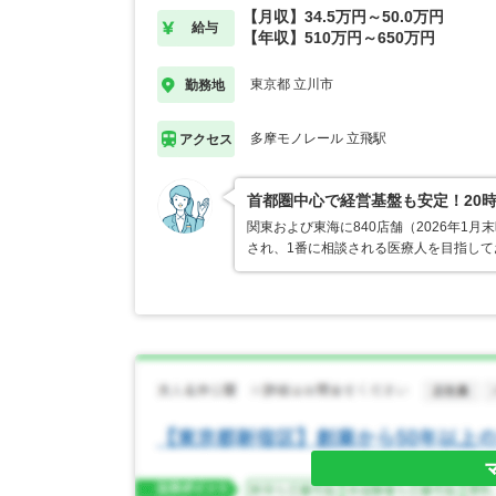
【月収】34.5万円～50.0万円
給与
【年収】510万円～650万円
東京都 立川市
勤務地
多摩モノレール 立飛駅
アクセス
首都圏中心で経営基盤も安定！20
関東および東海に840店舗（2026年
され、1番に相談される医療人を目指し