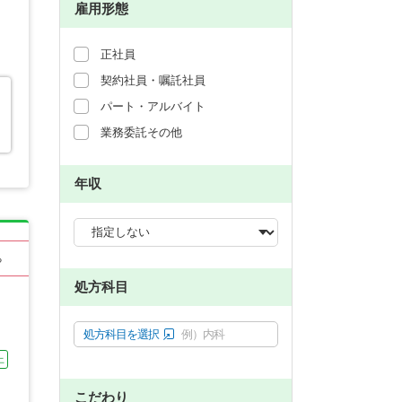
雇用形態
正社員
契約社員・嘱託社員
パート・アルバイト
業務委託その他
年収
る
処方科目
処方科目を選択
例）内科
上
こだわり