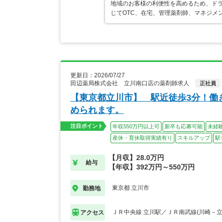
地域のお客様の利便性を高めるため、ド
じてOTC、在宅、管理薬剤師、マネジメ
更新日：2026/07/27
田辺薬局株式会社 立川南口店の薬剤師求人
正社員
【東京都立川市】 駅近徒歩3分！働
められます。
注目ポイント
年収550万円以上可
新卒も応募可能
未経
産休・育休取得実績有り
スキルアップ
駅
【月収】28.0万円
給与
【年収】392万円～550万円
東京都 立川市
勤務地
ＪＲ中央線 立川駅／ＪＲ南武線(川崎－立
アクセス