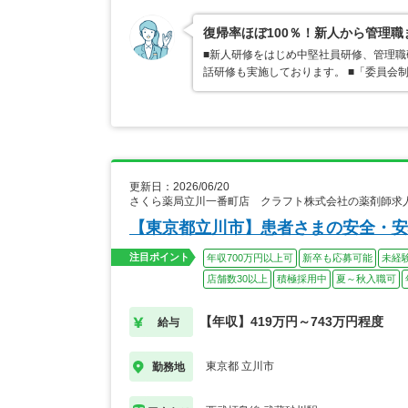
復帰率ほぼ100％！新人から管理
■新人研修をはじめ中堅社員研修、管理
話研修も実施しております。 ■「委員会
更新日：2026/06/20
さくら薬局立川一番町店 クラフト株式会社の薬剤師求
【東京都立川市】患者さまの安全・安
注目ポイント
年収700万円以上可
新卒も応募可能
未経
店舗数30以上
積極採用中
夏～秋入職可
【年収】419万円～743万円程度
給与
東京都 立川市
勤務地