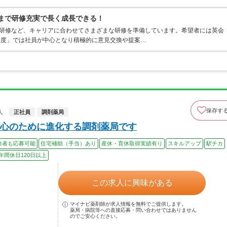
職まで研修充実で長く成長できる！
職研修など、キャリアに合わせてさまざまな研修を準備しています。希望者には英会
制度」では社員が中心となり積極的に意見交換や提案…
保存す
人
正社員
調剤薬局
心のために進化する調剤薬局です
験者も応募可能
住宅補助（手当）あり
産休・育休取得実績有り
スキルアップ
駅チカ
年間休日120日以上
この求人に興味がある
マイナビ薬剤師が求人情報を無料でご提供します。
薬局・病院等への直接応募・問い合わせではありません
のでご安心ください。