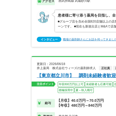
西武拝島線 武蔵砂川駅
アクセス
患者様に寄り添う薬局を目指し、全
■グループ店を含め全国820店舗以上の
ーンです。 ■現在も新規出店とM&Aで
インタビュー
職場の薬剤師さんにお話を伺ってきまし
更新日：2026/06/18
井上薬局 株式会社ウィーズの薬剤師求人
正社員
【東京都立川市】 調剤未経験者歓迎
注目ポイント
年収800万円以上可
未経験者も応募可能
積極採用中
夏～秋入職可
【月収】40.0万円～70.0万円
給与
【年収】480万円～840万円