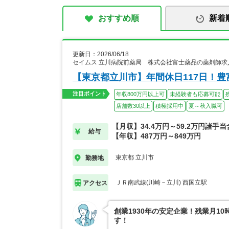
おすすめ順
新着
更新日：2026/06/18
セイムス 立川病院前薬局 株式会社富士薬品の薬剤師求
【東京都立川市】年間休日117日！
注目ポイント
年収800万円以上可
未経験者も応募可能
店舗数30以上
積極採用中
夏～秋入職可
【月収】34.4万円～59.2万円諸手
給与
【年収】487万円～849万円
東京都 立川市
勤務地
ＪＲ南武線(川崎－立川) 西国立駅
アクセス
創業1930年の安定企業！残業月1
す！