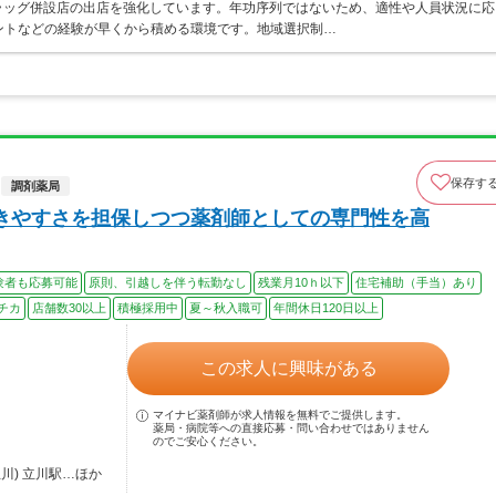
ラッグ併設店の出店を強化しています。年功序列ではないため、適性や人員状況に応
ントなどの経験が早くから積める環境です。地域選択制…
保存す
調剤薬局
きやすさを担保しつつ薬剤師としての専門性を高
験者も応募可能
原則、引越しを伴う転勤なし
残業月10ｈ以下
住宅補助（手当）あり
チカ
店舗数30以上
積極採用中
夏～秋入職可
年間休日120日以上
この求人に興味がある
マイナビ薬剤師が求人情報を無料でご提供します。
薬局・病院等への直接応募・問い合わせではありません
のでご安心ください。
川) 立川駅…ほか