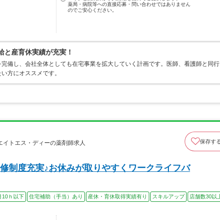
薬局・病院等への直接応募・問い合わせではありません
のでご安心ください。
有給と産育休実績が充実！
を完備し、会社全体としても在宅事業を拡大していく計画です。医師、看護師と同行
たい方にオススメです。
保存す
エイトエス・ディーの薬剤師求人
修制度充実♪お休みが取りやすくワークライフバ
月10ｈ以下
住宅補助（手当）あり
産休・育休取得実績有り
スキルアップ
店舗数30以