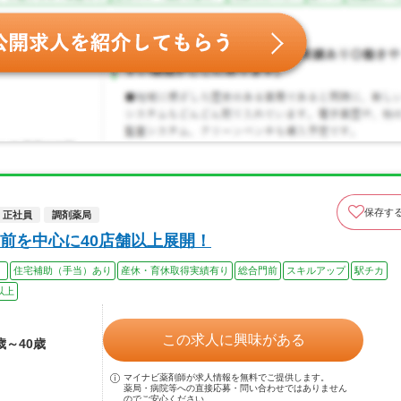
保存す
正社員
調剤薬局
前を中心に40店舗以上展開！
）
住宅補助（手当）あり
産休・育休取得実績有り
総合門前
スキルアップ
駅チカ
以上
この求人に興味がある
歳～40歳
マイナビ薬剤師が求人情報を無料でご提供します。
薬局・病院等への直接応募・問い合わせではありません
のでご安心ください。