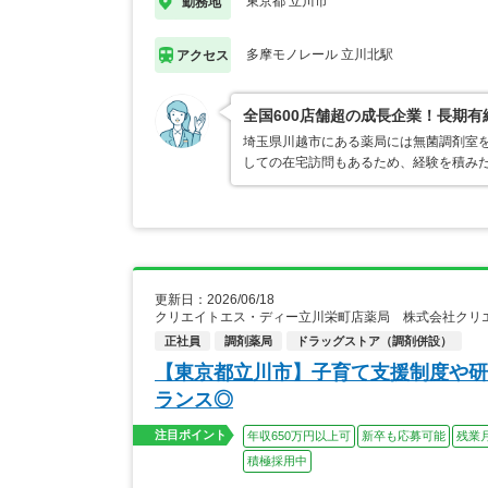
東京都 立川市
勤務地
多摩モノレール 立川北駅
アクセス
全国600店舗超の成長企業！長期
埼玉県川越市にある薬局には無菌調剤室
しての在宅訪問もあるため、経験を積み
更新日：2026/06/18
クリエイトエス・ディー立川栄町店薬局 株式会社クリ
正社員
調剤薬局
ドラッグストア（調剤併設）
【東京都立川市】子育て支援制度や研
ランス◎
注目ポイント
年収650万円以上可
新卒も応募可能
残業
積極採用中