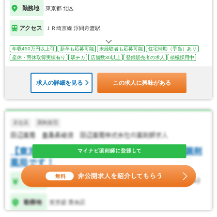
勤務地
東京都 北区
アクセス
ＪＲ埼京線 浮間舟渡駅
年収450万円以上可
新卒も応募可能
未経験者も応募可能
住宅補助（手当）あり
産休・育休取得実績有り
駅チカ
店舗数30以上
登録販売者の求人
積極採用中
求人の詳細を見る
この求人に興味がある