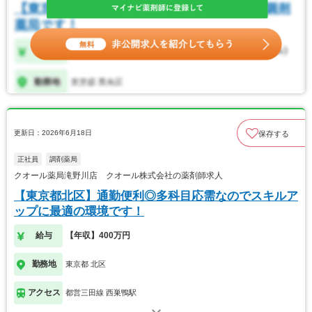
更新日：2026年6月18日
保存する
正社員
調剤薬局
クオール薬局滝野川店 クオール株式会社の薬剤師求人
【東京都北区】通勤便利◎多科目応需なのでスキルア
ップに最適の環境です！
給与
【年収】400万円
勤務地
東京都 北区
アクセス
都営三田線 西巣鴨駅