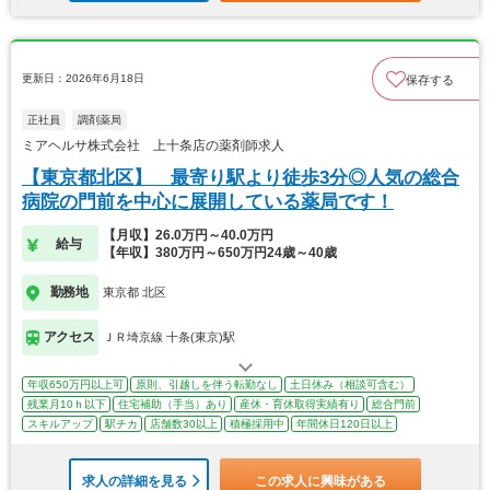
更新日：2026年6月18日
保存する
正社員
調剤薬局
ミアヘルサ株式会社 上十条店の薬剤師求人
【東京都北区】 最寄り駅より徒歩3分◎人気の総合
病院の門前を中心に展開している薬局です！
【月収】26.0万円～40.0万円
給与
【年収】380万円～650万円24歳～40歳
勤務地
東京都 北区
アクセス
ＪＲ埼京線 十条(東京)駅
年収650万円以上可
原則、引越しを伴う転勤なし
土日休み（相談可含む）
残業月10ｈ以下
住宅補助（手当）あり
産休・育休取得実績有り
総合門前
スキルアップ
駅チカ
店舗数30以上
積極採用中
年間休日120日以上
求人の詳細を見る
この求人に興味がある