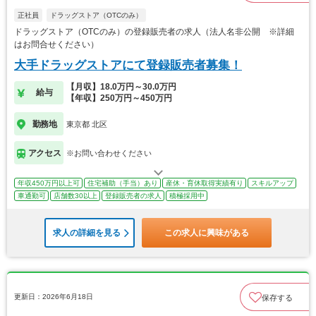
正社員
ドラッグストア（OTCのみ）
ドラッグストア（OTCのみ）の登録販売者の求人（法人名非公開 ※詳細
はお問合せください）
大手ドラッグストアにて登録販売者募集！
【月収】18.0万円～30.0万円
給与
【年収】250万円～450万円
勤務地
東京都 北区
アクセス
※お問い合わせください
年収450万円以上可
住宅補助（手当）あり
産休・育休取得実績有り
スキルアップ
車通勤可
店舗数30以上
登録販売者の求人
積極採用中
求人の詳細を見る
この求人に興味がある
更新日：2026年6月18日
保存する