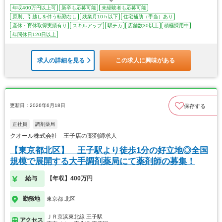
年収400万円以上可
新卒も応募可能
未経験者も応募可能
原則、引越しを伴う転勤なし
残業月10ｈ以下
住宅補助（手当）あり
産休・育休取得実績有り
スキルアップ
駅チカ
店舗数30以上
積極採用中
年間休日120日以上
求人の詳細を見る
この求人に興味がある
更新日：2026年6月18日
保存する
正社員
調剤薬局
クオール株式会社 王子店の薬剤師求人
【東京都北区】 王子駅より徒歩1分の好立地◎全国
規模で展開する大手調剤薬局にて薬剤師の募集！
給与
【年収】400万円
勤務地
東京都 北区
ＪＲ京浜東北線 王子駅
アクセス