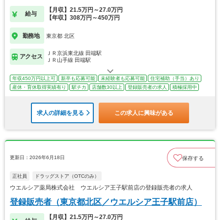
【月収】21.5万円～27.0万円
給与
【年収】308万円～450万円
勤務地
東京都 北区
ＪＲ京浜東北線 田端駅
アクセス
ＪＲ山手線 田端駅
年収450万円以上可
新卒も応募可能
未経験者も応募可能
住宅補助（手当）あり
産休・育休取得実績有り
駅チカ
店舗数30以上
登録販売者の求人
積極採用中
求人の詳細を見る
この求人に興味がある
更新日：2026年6月18日
保存する
正社員
ドラッグストア（OTCのみ）
ウエルシア薬局株式会社 ウエルシア王子駅前店の登録販売者の求人
登録販売者（東京都北区／ウエルシア王子駅前店）
【月収】21.5万円～27.0万円