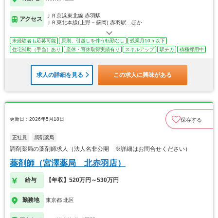
ＪＲ京浜東北線 赤羽駅
アクセス
ＪＲ東北本線(上野－盛岡) 赤羽駅…ほか
未経験者も応募可能
原則、引越しを伴う転勤なし
残業月10ｈ以下
住宅補助（手当）あり
産休・育休取得実績有り
スキルアップ
駅チカ
積極採用中
求人の詳細を見る
この求人に興味がある
更新日：2026年5月18日
保存する
正社員
調剤薬局
調剤薬局の薬剤師求人（法人名非公開 ※詳細はお問合せください）
薬剤師（宮澤薬局 北赤羽店）
給与
【年収】520万円～530万円
勤務地
東京都 北区