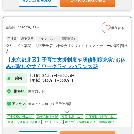
求人の詳細を見る
この求人に興味がある
更新日：2026年6月18日
保存する
正社員
調剤薬局
ドラッグストア（調剤併設）
クリエイト薬局 北区王子店 株式会社クリエイトエス・ディーの薬剤師求
人
【東京都北区】子育て支援制度や研修制度充実♪お休
みが取りやすくワークライフバランス◎
【月収】34.5万円～50.0万円
給与
【年収】510万円～650万円
勤務地
東京都 北区
アクセス
東京メトロ南北線 王子神谷駅
年収650万円以上可
新卒も応募可能
残業月10ｈ以下
住宅補助（手当）あり
産休・育休取得実績有り
スキルアップ
駅チカ
店舗数30以上
積極採用中