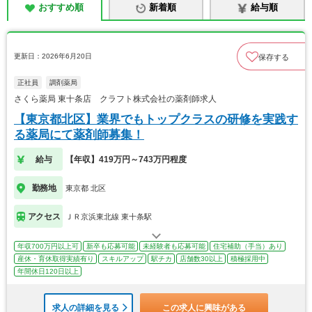
おすすめ順
新着順
給与順
更新日：2026年6月20日
保存する
正社員
調剤薬局
さくら薬局 東十条店 クラフト株式会社の薬剤師求人
【東京都北区】業界でもトップクラスの研修を実践す
る薬局にて薬剤師募集！
給与
【年収】419万円～743万円程度
勤務地
東京都 北区
アクセス
ＪＲ京浜東北線 東十条駅
年収700万円以上可
新卒も応募可能
未経験者も応募可能
住宅補助（手当）あり
産休・育休取得実績有り
スキルアップ
駅チカ
店舗数30以上
積極採用中
年間休日120日以上
求人の詳細を見る
この求人に興味がある