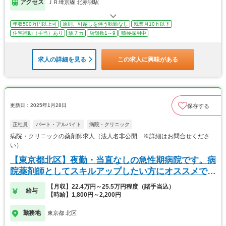
アクセス
ＪＲ埼京線 北赤羽駅
年収500万円以上可
原則、引越しを伴う転勤なし
残業月10ｈ以下
住宅補助（手当）あり
駅チカ
店舗数1～9
積極採用中
求人の詳細を見る
この求人に興味がある
更新日：2025年1月28日
保存する
正社員
パート・アルバイト
病院・クリニック
病院・クリニックの薬剤師求人（法人名非公開 ※詳細はお問合せくださ
い）
【東京都北区】夜勤・当直なしの急性期病院です。病
院薬剤師としてスキルアップしたい方にオススメで
す。
【月収】22.4万円～25.5万円程度（諸手当込）
給与
【時給】1,800円～2,200円
勤務地
東京都 北区