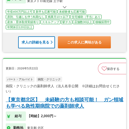
東京メトロ南北線 王子駅
年収400万円以上可
新卒も応募可能
未経験者も応募可能
原則、引越しを伴う転勤なし
残業月10ｈ以下
住宅補助（手当）あり
産休・育休取得実績有り
スキルアップ
駅チカ
店舗数30以上
積極採用中
年間休日120日以上
求人の詳細を見る
この求人に興味がある
更新日：2026年5月22日
保存する
パート・アルバイト
病院・クリニック
病院・クリニックの薬剤師求人（法人名非公開 ※詳細はお問合せくださ
い）
【東京都北区】 未経験の方も相談可能！ ガン領域
も学べる急性期病院での薬剤師求人
給与
【時給】2,000円～
勤務地
東京都 北区