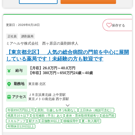
更新日：2026年6月18日
保存する
正社員
調剤薬局
ミアヘルサ株式会社 西ヶ原店の薬剤師求人
【東京都北区】 人気の総合病院の門前を中心に展開
している薬局です！未経験の方も歓迎です
【月収】26.0万円～40.0万円
給与
【年収】380万円～650万円24歳～40歳
勤務地
東京都 北区
ＪＲ京浜東北線 上中里駅
アクセス
東京メトロ南北線 西ケ原駅
年収650万円以上可
原則、引越しを伴う転勤なし
土日休み（相談可含む）
残業月10ｈ以下
住宅補助（手当）あり
産休・育休取得実績有り
総合門前
スキルアップ
駅チカ
店舗数30以上
積極採用中
夏～秋入職可
年間休日120日以上