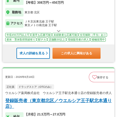
給与
【年収】308万円～450万円
勤務地
東京都 北区
ＪＲ京浜東北線 王子駅
アクセス
東京メトロ南北線 王子駅
年収450万円以上可
新卒も応募可能
未経験者も応募可能
住宅補助（手当）あり
産休・育休取得実績有り
駅チカ
店舗数30以上
登録販売者の求人
積極採用中
求人の詳細を見る
この求人に興味がある
更新日：2026年6月18日
保存する
正社員
ドラッグストア（OTCのみ）
ウエルシア薬局株式会社 ウエルシア王子駅北本通り店の登録販売者の求人
登録販売者（東京都北区／ウエルシア王子駅北本通り
店）
【月収】21.5万円～27.0万円
給与