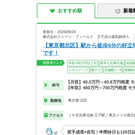
おすすめ順
新着
更新日：2026/06/26
株式会社ストーン・フィールド 王子店の薬剤師求人
【東京都北区】駅から徒歩5分の好立
です！
注目ポイント
年収700万円以上可
新卒も応募可能
未経
スキルアップ
駅チカ
店舗数1～9
積極採
【月収】40.0万円～45.8万円程度 
給与
【年収】480万円～700万円程度 モ
東京都 北区
勤務地
ＪＲ京浜東北線 王子駅／東京メトロ南北
アクセス
若手成長×在宅！年間休日も120