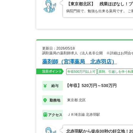
【東京都北区】 残業ほぼなし！プ
病院門前で、勉強も出来る薬局です。 ご
更新日：2026/05/18
調剤薬局の薬剤師求人（法人名非公開 ※詳細はお問合
薬剤師（宮澤薬局 北赤羽店）
注目ポイント
年収500万円以上可
原則、引越しを伴う転
【年収】520万円～530万円
給与
東京都 北区
勤務地
ＪＲ埼京線 北赤羽駅
アクセス
北赤羽駅から徒歩30秒の好立地！