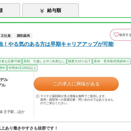
順
給与順
保存す
正社員
調剤薬局
地！やる気のある方は早期キャリアアップが可能
験者も応募可能
原則、引越しを伴う転勤なし
残業月10ｈ以下
産休・育休取得実績有り
用中
年間休日120日以上
モデル
この求人に興味がある
デル
マイナビ薬剤師が求人情報を無料でご提供します。
薬局・病院等への直接応募・問い合わせではありません
のでご安心ください。
線 王子駅…ほか
日以上あり働きやすさも抜群です！