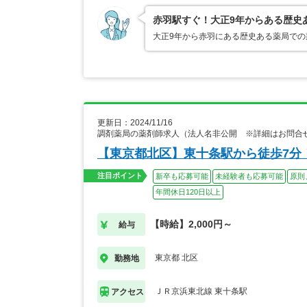
赤羽駅すぐ！大正9年からある歴史
大正9年から赤羽にある歴史ある薬局での
更新日：2024/11/16
調剤薬局の薬剤師求人（法人名非公開 ※詳細はお問合
【東京都北区】東十条駅から徒歩7分
注目ポイント
新卒も応募可能
未経験者も応募可能
原則
年間休日120日以上
【時給】2,000円～
給与
東京都 北区
勤務地
ＪＲ京浜東北線 東十条駅
アクセス