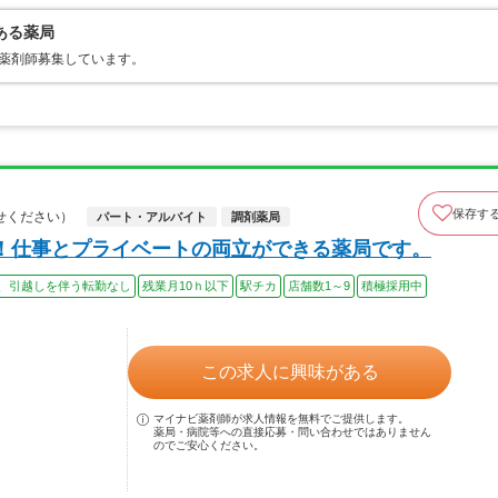
ある薬局
薬剤師募集しています。
保存す
せください）
パート・アルバイト
調剤薬局
！仕事とプライベートの両立ができる薬局です。
、引越しを伴う転勤なし
残業月10ｈ以下
駅チカ
店舗数1～9
積極採用中
この求人に興味がある
マイナビ薬剤師が求人情報を無料でご提供します。
薬局・病院等への直接応募・問い合わせではありません
のでご安心ください。