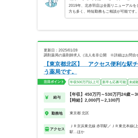
2019年、北赤羽店は全面リニューアル
方も多く、時短勤務もご相談が可能です
更新日：2025/01/28
調剤薬局の薬剤師求人（法人名非公開 ※詳細はお問合
【東京都北区】 アクセス便利な駅チ
う薬局です。
注目ポイント
年収500万円以上可
新卒も応募可能
未経
【年収】450万円～530万円24歳～
給与
【時給】2,000円～2,100円
東京都 北区
勤務地
ＪＲ京浜東北線 赤羽駅／ＪＲ東北本線(上
アクセス
駅…ほか