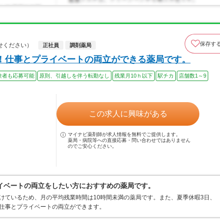
保存す
せください）
正社員
調剤薬局
！仕事とプライベートの両立ができる薬局です。
験者も応募可能
原則、引越しを伴う転勤なし
残業月10ｈ以下
駅チカ
店舗数1～9
この求人に興味がある
マイナビ薬剤師が求人情報を無料でご提供します。
薬局・病院等への直接応募・問い合わせではありません
のでご安心ください。
イベートの両立をしたい方におすすめの薬局です。
けているため、月の平均残業時間は10時間未満の薬局です。また、夏季休暇3日、
、仕事とプライベートの両立ができます。