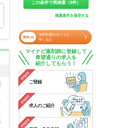
この条件で再検索（
9
件）
検索条件を保存する
無料転職サポートに
簡単1分
申し込む
マイナビ薬剤師に登録して
希望通りの求人を
紹介してもらう！
STEP1
ご登録
STEP2
求人のご紹介
STEP3