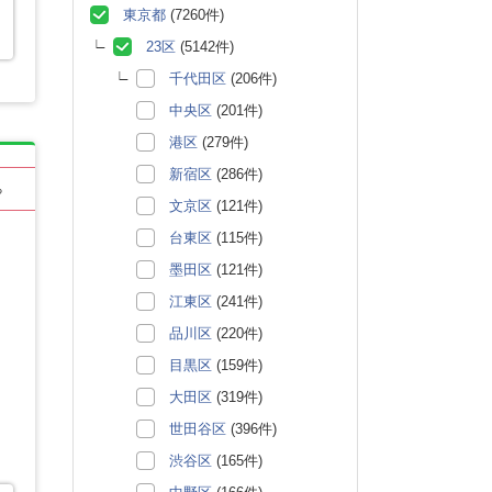
東京都
(7260件)
23区
(5142件)
千代田区
(206件)
中央区
(201件)
港区
(279件)
新宿区
(286件)
る
文京区
(121件)
台東区
(115件)
墨田区
(121件)
江東区
(241件)
品川区
(220件)
目黒区
(159件)
大田区
(319件)
世田谷区
(396件)
渋谷区
(165件)