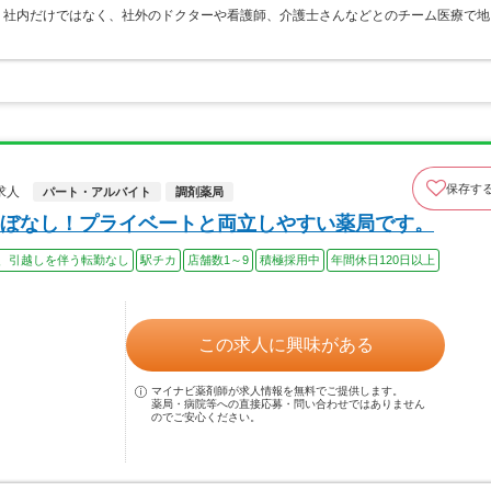
、社内だけではなく、社外のドクターや看護師、介護士さんなどとのチーム医療で地
保存す
求人
パート・アルバイト
調剤薬局
ぼなし！プライベートと両立しやすい薬局です。
、引越しを伴う転勤なし
駅チカ
店舗数1～9
積極採用中
年間休日120日以上
この求人に興味がある
マイナビ薬剤師が求人情報を無料でご提供します。
薬局・病院等への直接応募・問い合わせではありません
のでご安心ください。