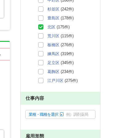
中野区
(166件)
杉並区
(242件)
豊島区
(178件)
北区
(175件)
荒川区
(115件)
板橋区
(276件)
練馬区
(319件)
る
足立区
(345件)
葛飾区
(234件)
江戸川区
(275件)
仕事内容
業種・職種を選択
例）調剤薬局
雇用形態