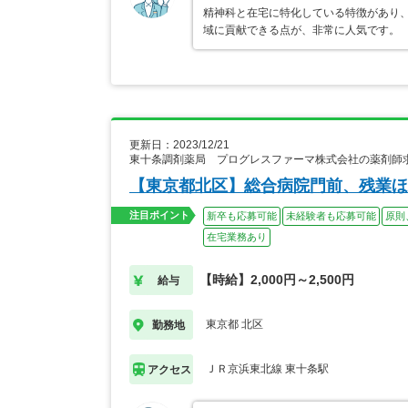
精神科と在宅に特化している特徴があり
域に貢献できる点が、非常に人気です。
更新日：2023/12/21
東十条調剤薬局 プログレスファーマ株式会社の薬剤師
【東京都北区】総合病院門前、残業ほ
注目ポイント
新卒も応募可能
未経験者も応募可能
原則
在宅業務あり
【時給】2,000円～2,500円
給与
東京都 北区
勤務地
ＪＲ京浜東北線 東十条駅
アクセス