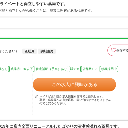
ライベートと両立しやすい薬局です。
家庭と両立しながら働くことに、非常に理解がある代表です。
保存す
せください）
正社員
調剤薬局
勤なし
残業月10ｈ以下
住宅補助（手当）あり
駅チカ
店舗数1～9
積極採用中
この求人に興味がある
マイナビ薬剤師が求人情報を無料でご提供します。
薬局・病院等への直接応募・問い合わせではありません
のでご安心ください。
2019年に店内全面リニューアルしたばかりの清潔感溢れる薬局です。