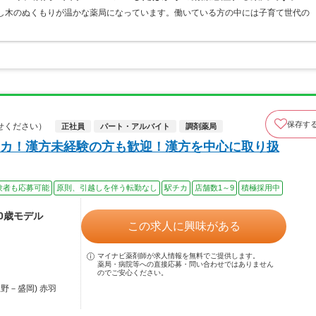
をし木のぬくもりが温かな薬局になっています。働いている方の中には子育て世代の
。
保存す
せください）
正社員
パート・アルバイト
調剤薬局
カ！漢方未経験の方も歓迎！漢方を中心に取り扱
験者も応募可能
原則、引越しを伴う転勤なし
駅チカ
店舗数1～9
積極採用中
30歳モデル
この求人に興味がある
マイナビ薬剤師が求人情報を無料でご提供します。
薬局・病院等への直接応募・問い合わせではありません
のでご安心ください。
野－盛岡) 赤羽