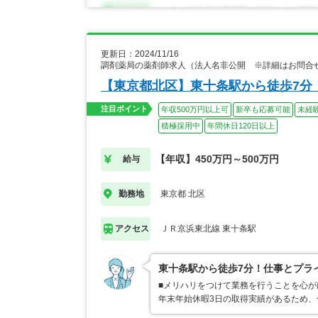
更新日：2024/11/16
調剤薬局の薬剤師求人（法人名非公開 ※詳細はお問合
【東京都北区】東十条駅から徒歩7分
注目ポイント
年収500万円以上可
新卒も応募可能
未経
積極採用中
年間休日120日以上
【年収】450万円～500万円
給与
東京都 北区
勤務地
ＪＲ京浜東北線 東十条駅
アクセス
東十条駅から徒歩7分！仕事とプラ
■メリハリをつけて業務を行うことを心が
年末年始休暇3日の取得実績があるため