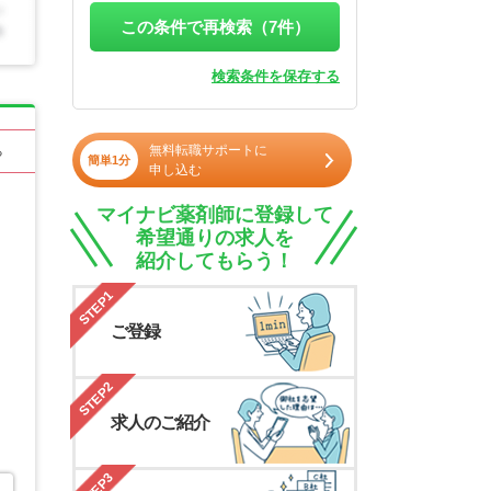
この条件で再検索（
7
件）
検索条件を保存する
無料転職サポートに
る
簡単1分
申し込む
マイナビ薬剤師に登録して
希望通りの求人を
紹介してもらう！
STEP1
ご登録
STEP2
求人のご紹介
STEP3