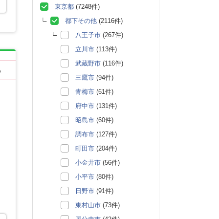
東京都
(7248件)
都下その他
(2116件)
八王子市
(267件)
立川市
(113件)
武蔵野市
(116件)
る
三鷹市
(94件)
青梅市
(61件)
府中市
(131件)
昭島市
(60件)
調布市
(127件)
町田市
(204件)
小金井市
(56件)
小平市
(80件)
日野市
(91件)
東村山市
(73件)