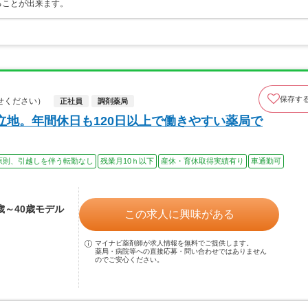
ることが出来ます。
保存す
せください）
正社員
調剤薬局
立地。年間休日も120日以上で働きやすい薬局で
原則、引越しを伴う転勤なし
残業月10ｈ以下
産休・育休取得実績有り
車通勤可
4歳～40歳モデル
この求人に興味がある
マイナビ薬剤師が求人情報を無料でご提供します。
薬局・病院等への直接応募・問い合わせではありません
のでご安心ください。