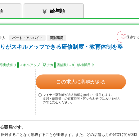
順
給与順
保存す
求人
パート・アルバイト
調剤薬局
りがスキルアップできる研修制度・教育体制を整
得実績有り
スキルアップ
駅チカ
店舗数1～9
積極採用中
この求人に興味がある
マイナビ薬剤師が求人情報を無料でご提供します。
薬局・病院等への直接応募・問い合わせではありません
のでご安心ください。
る薬局です。
、転居することなく勤務することが出来ます。また、どの店舗も月の残業時間が2時