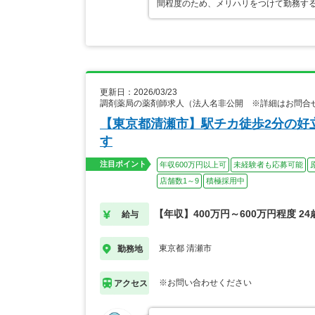
間程度のため、メリハリをつけて勤務す
更新日：2026/03/23
調剤薬局の薬剤師求人（法人名非公開 ※詳細はお問合
【東京都清瀬市】駅チカ徒歩2分の好
す
注目ポイント
年収600万円以上可
未経験者も応募可能
店舗数1～9
積極採用中
【年収】400万円～600万円程度 2
給与
東京都 清瀬市
勤務地
※お問い合わせください
アクセス