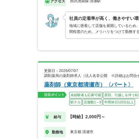
西武池袋線 清瀬駅
アクセス
社員の定着率が高く、働きやすい環
地域に密着して店舗を展開しているため
間程度のため、メリハリをつけて勤務す
更新日：2026/07/07
調剤薬局の薬剤師求人（法人名非公開 ※詳細はお問合
薬剤師（東京都清瀬市）〈パート〉
注目ポイント
未経験者も応募可能
原則、引越しを伴う転
駅チカ
店舗数1～9
年間休日120日以上
【時給】2,000円～
給与
東京都 清瀬市
勤務地