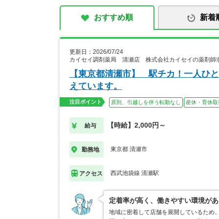
おすすめ順
新着
更新日：2026/07/24
カイセイ調剤薬局 清瀬店 株式会社カイセイの薬剤師
【東京都清瀬市】 駅チカ！一人ひと
えています。
注目ポイント
原則、引越しを伴う転勤なし
産休・育休取
【時給】2,000円～
給与
東京都 清瀬市
勤務地
西武池袋線 清瀬駅
アクセス
定着率が高く、働きやすい環境があ
地域に密着して店舗を展開しているため