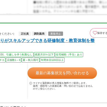
保存す
せください）
正社員
調剤薬局
募集停止
りがスキルアップできる研修制度・教育体制を整
原則、引越しを伴う転勤なし
残業月10ｈ以下
住宅補助（手当）あり
チカ
店舗数1～9
夏～秋入職可
年間休日120日以上
最新の募集状況を問い合わせる
マイナビ薬剤師が求人情報を無料でご提供します。
薬局・病院等への直接応募・問い合わせではありません
のでご安心ください。