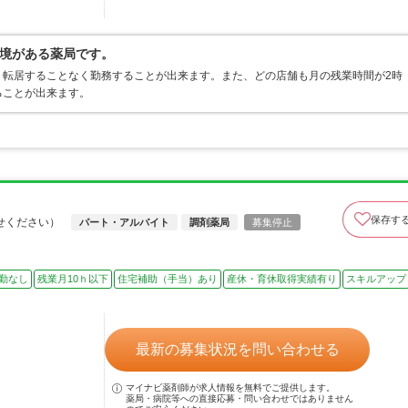
境がある薬局です。
、転居することなく勤務することが出来ます。また、どの店舗も月の残業時間が2時
ることが出来ます。
保存す
せください）
パート・アルバイト
調剤薬局
募集停止
勤なし
残業月10ｈ以下
住宅補助（手当）あり
産休・育休取得実績有り
スキルアップ
最新の募集状況を問い合わせる
マイナビ薬剤師が求人情報を無料でご提供します。
薬局・病院等への直接応募・問い合わせではありません