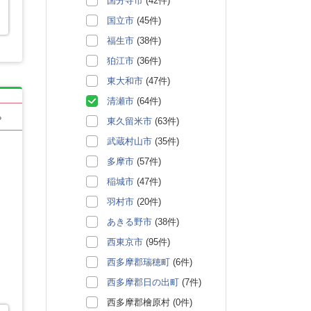
国分寺市
(42件)
国立市
(45件)
福生市
(38件)
狛江市
(36件)
東大和市
(47件)
清瀬市
(64件)
る
東久留米市
(63件)
武蔵村山市
(35件)
多摩市
(57件)
稲城市
(47件)
羽村市
(20件)
あきる野市
(38件)
西東京市
(95件)
西多摩郡瑞穂町
(6件)
西多摩郡日の出町
(7件)
西多摩郡檜原村 (0件)