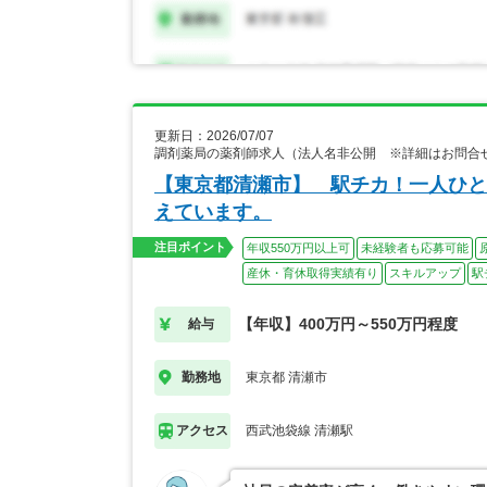
更新日：2026/07/07
調剤薬局の薬剤師求人（法人名非公開 ※詳細はお問合
【東京都清瀬市】 駅チカ！一人ひと
えています。
注目ポイント
年収550万円以上可
未経験者も応募可能
産休・育休取得実績有り
スキルアップ
駅
【年収】400万円～550万円程度
給与
東京都 清瀬市
勤務地
西武池袋線 清瀬駅
アクセス