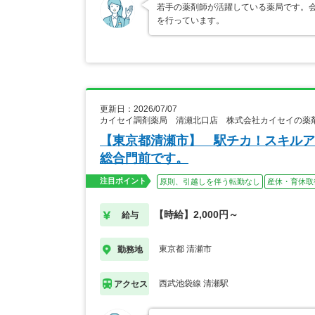
若手の薬剤師が活躍している薬局です。
を行っています。
更新日：2026/07/07
カイセイ調剤薬局 清瀬北口店 株式会社カイセイの薬
【東京都清瀬市】 駅チカ！スキルア
総合門前です。
注目ポイント
原則、引越しを伴う転勤なし
産休・育休取
【時給】2,000円～
給与
東京都 清瀬市
勤務地
西武池袋線 清瀬駅
アクセス