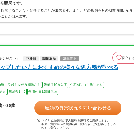
る薬局です。
、転居することなく勤務することが出来ます。また、どの店舗も月の残業時間が2時
ることが出来ます。
保存す
せください）
正社員
調剤薬局
募集停止
ップしたい方におすすめの様々な処方箋が学べる
原則、引越しを伴う転勤なし
残業月10ｈ以下
住宅補助（手当）あり
チカ
店舗数1～9
年間休日120日以上
歳～30歳
最新の募集状況を問い合わせる
マイナビ薬剤師が求人情報を無料でご提供します。
薬局・病院等への直接応募・問い合わせではありません
のでご安心ください。