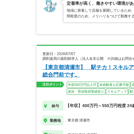
定着率が高く、働きやすい環境があ
地域に密着して店舗を展開しているため
間程度のため、メリハリをつけて勤務す
更新日：2026/07/07
調剤薬局の薬剤師求人（法人名非公開 ※詳細はお問合
【東京都清瀬市】 駅チカ！スキルア
総合門前です。
注目ポイント
年収550万円以上可
未経験者も応募可能
産休・育休取得実績有り
スキルアップ
駅
【年収】400万円～550万円程度 24
給与
東京都 清瀬市
勤務地