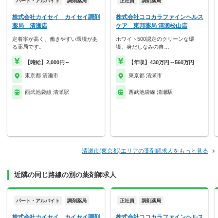
パート・アルバイト
調剤薬局
正社員
調剤薬局
株式会社カイセイ カイセイ調剤
株式会社ココカラファインヘルス
薬局 清瀬店
ケア 東邦薬局 清瀬松山店
定着率が高く、働きやすい環境があ
ホワイト500認定のクリーンな環
る薬局です。
境。身だしなみの自…
【時給】2,000円～
【年収】430万円～560万円
東京都 清瀬市
東京都 清瀬市
西武池袋線 清瀬駅
西武池袋線 清瀬駅
清瀬市(東京都)エリアの薬剤師求人をもっと見る
近隣の同じ路線の別の薬剤師求人
パート・アルバイト
調剤薬局
正社員
調剤薬局
株式会社カイセイ カイセイ調剤
株式会社ココカラファインヘルス