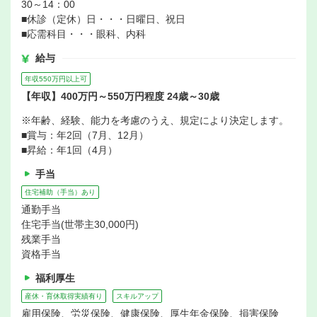
30～14：00
■休診（定休）日・・・日曜日、祝日
■応需科目・・・眼科、内科
給与
年収550万円以上可
【年収】400万円～550万円程度 24歳～30歳
※年齢、経験、能力を考慮のうえ、規定により決定します。
■賞与：年2回（7月、12月）
■昇給：年1回（4月）
手当
住宅補助（手当）あり
通勤手当
住宅手当(世帯主30,000円)
残業手当
資格手当
福利厚生
産休・育休取得実績有り
スキルアップ
雇用保険、労災保険、健康保険、厚生年金保険、損害保険