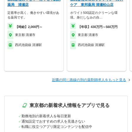
薬局 清瀬店
ケア 東邦薬局 清瀬松山店
定着率が高く、働きやすい環境があ
ホワイト500認定のクリーンな環
る薬局です。
境。身だしなみの自…
【時給】2,000円～
【年収】430万円～560万円
東京都 清瀬市
東京都 清瀬市
西武池袋線 清瀬駅
西武池袋線 清瀬駅
近隣の同じ路線の別の薬剤師求人をもっと見る
東京都の新着求人情報をアプリで見る
勤務地別の新着求人を毎日更新
通知設定でおすすめの求人を見逃さない
転職に役立つアプリ限定コンテンツを配信中