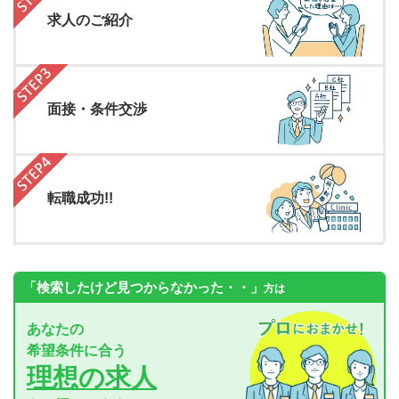
求人のご紹介
面接・条件交渉
転職成功!!
「検索したけど見つからなかった・・」
方は
あなたの
希望条件に合う
理想の求人