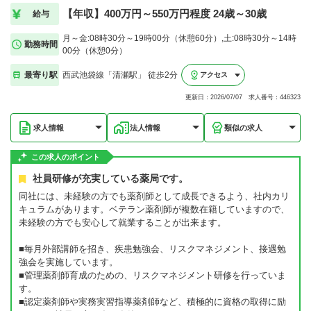
【年収】400万円～550万円程度 24歳～30歳
給与
月～金:08時30分～19時00分（休憩60分）,土:08時30分～14時
勤務時間
00分（休憩0分）
最寄り駅
西武池袋線「清瀬駅」 徒歩2分
アクセス
更新日：2026/07/07 求人番号：446323
求人情報
法人情報
類似の求人
この求人のポイント
社員研修が充実している薬局です。
同社には、未経験の方でも薬剤師として成長できるよう、社内カリ
キュラムがあります。ベテラン薬剤師が複数在籍していますので、
未経験の方でも安心して就業することが出来ます。
■毎月外部講師を招き、疾患勉強会、リスクマネジメント、接遇勉
強会を実施しています。
■管理薬剤師育成のための、リスクマネジメント研修を行っていま
す。
■認定薬剤師や実務実習指導薬剤師など、積極的に資格の取得に励