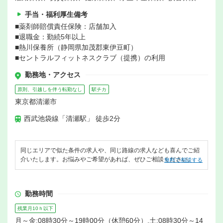
手当・福利厚生備考
■薬剤師賠償責任保険：店舗加入
■退職金：勤続5年以上
■熱川保養所（静岡県加茂郡東伊豆町）
■セントラルフィットネスクラブ（提携）の利用
勤務地・アクセス
原則、引越しを伴う転勤なし
駅チカ
東京都清瀬市
西武池袋線「清瀬駅」 徒歩2分
同じエリアで似た条件の求人や、同じ路線の求人なども喜んでご紹
介いたします。お悩みやご希望があれば、ぜひご相談ください。
無料で相談する
勤務時間
残業月10ｈ以下
月～金:08時30分～19時00分（休憩60分）,土:08時30分～14