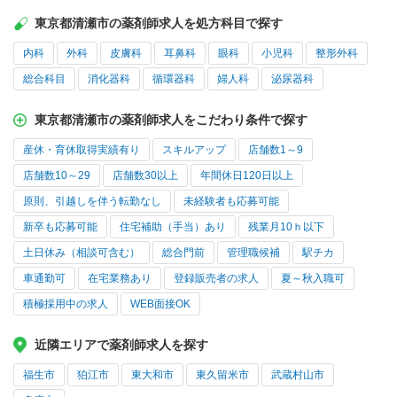
東京都清瀬市の薬剤師求人を処方科目で探す
内科
外科
皮膚科
耳鼻科
眼科
小児科
整形外科
総合科目
消化器科
循環器科
婦人科
泌尿器科
東京都清瀬市の薬剤師求人をこだわり条件で探す
産休・育休取得実績有り
スキルアップ
店舗数1～9
店舗数10～29
店舗数30以上
年間休日120日以上
原則、引越しを伴う転勤なし
未経験者も応募可能
新卒も応募可能
住宅補助（手当）あり
残業月10ｈ以下
土日休み（相談可含む）
総合門前
管理職候補
駅チカ
車通勤可
在宅業務あり
登録販売者の求人
夏～秋入職可
積極採用中の求人
WEB面接OK
近隣エリアで薬剤師求人を探す
福生市
狛江市
東大和市
東久留米市
武蔵村山市