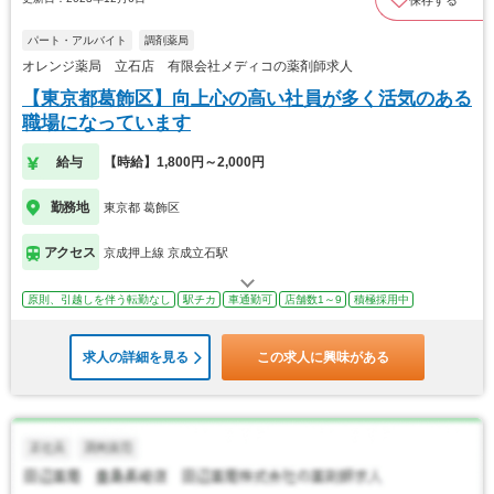
保存する
パート・アルバイト
調剤薬局
オレンジ薬局 立石店 有限会社メディコの薬剤師求人
【東京都葛飾区】向上心の高い社員が多く活気のある
職場になっています
給与
【時給】1,800円～2,000円
勤務地
東京都 葛飾区
アクセス
京成押上線 京成立石駅
原則、引越しを伴う転勤なし
駅チカ
車通勤可
店舗数1～9
積極採用中
求人の詳細を見る
この求人に興味がある