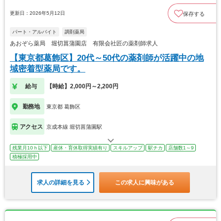
更新日：2026年5月12日
保存する
パート・アルバイト
調剤薬局
あおぞら薬局 堀切菖蒲園店 有限会社匠の薬剤師求人
【東京都葛飾区】20代～50代の薬剤師が活躍中の地
域密着型薬局です。
給与
【時給】2,000円～2,200円
勤務地
東京都 葛飾区
アクセス
京成本線 堀切菖蒲園駅
残業月10ｈ以下
産休・育休取得実績有り
スキルアップ
駅チカ
店舗数1～9
積極採用中
求人の詳細を見る
この求人に興味がある