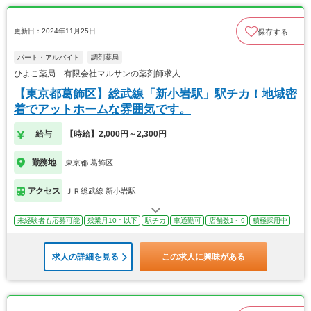
更新日：2024年11月25日
保存する
パート・アルバイト
調剤薬局
ひよこ薬局 有限会社マルサンの薬剤師求人
【東京都葛飾区】総武線「新小岩駅」駅チカ！地域密
着でアットホームな雰囲気です。
給与
【時給】2,000円～2,300円
勤務地
東京都 葛飾区
アクセス
ＪＲ総武線 新小岩駅
未経験者も応募可能
残業月10ｈ以下
駅チカ
車通勤可
店舗数1～9
積極採用中
求人の詳細を見る
この求人に興味がある