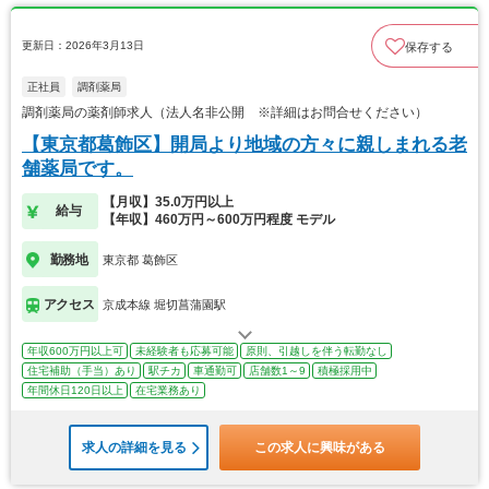
更新日：2026年3月13日
保存する
正社員
調剤薬局
調剤薬局の薬剤師求人（法人名非公開 ※詳細はお問合せください）
【東京都葛飾区】開局より地域の方々に親しまれる老
舗薬局です。
【月収】35.0万円以上
給与
【年収】460万円～600万円程度 モデル
勤務地
東京都 葛飾区
アクセス
京成本線 堀切菖蒲園駅
年収600万円以上可
未経験者も応募可能
原則、引越しを伴う転勤なし
住宅補助（手当）あり
駅チカ
車通勤可
店舗数1～9
積極採用中
年間休日120日以上
在宅業務あり
求人の詳細を見る
この求人に興味がある