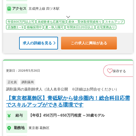
アクセス
京成押上線 四ツ木駅
年収600万円以上可
未経験者も応募可能
産休・育休取得実績有り
スキルアップ
店舗数1～9
積極採用中
夏～秋入職可
年間休日120日以上
在宅業務あり
求人の詳細を見る
この求人に興味がある
更新日：2026年5月26日
保存する
正社員
調剤薬局
調剤薬局の薬剤師求人（法人名非公開 ※詳細はお問合せください）
【東京都葛飾区】青砥駅から徒歩圏内！総合科目応需
でスキルアップができる環境です
給与
【年収】450万円～650万円程度 ～30歳モデル
勤務地
東京都 葛飾区