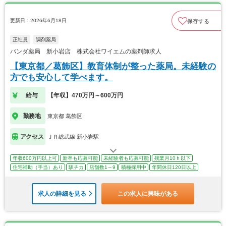
更新日：2026年6月18日
保存する
正社員
調剤薬局
パンダ薬局 新小岩店 株式会社ワイエムの薬剤師求人
【東京都／葛飾区】教育体制が整った薬局。未経験の
方でも安心して学べます。
給与
【年収】470万円～600万円
勤務地
東京都 葛飾区
アクセス
ＪＲ総武線 新小岩駅
年収600万円以上可
新卒も応募可能
未経験者も応募可能
残業月10ｈ以下
住宅補助（手当）あり
駅チカ
店舗数1～9
積極採用中
年間休日120日以上
求人の詳細を見る
この求人に興味がある