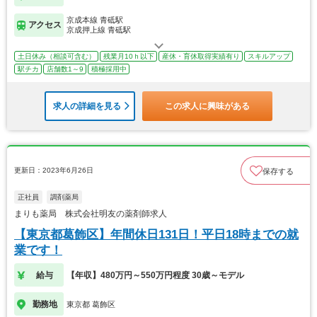
京成本線 青砥駅
アクセス
京成押上線 青砥駅
土日休み（相談可含む）
残業月10ｈ以下
産休・育休取得実績有り
スキルアップ
駅チカ
店舗数1～9
積極採用中
求人の詳細を見る
この求人に興味がある
更新日：2023年6月26日
保存する
正社員
調剤薬局
まりも薬局 株式会社明友の薬剤師求人
【東京都葛飾区】年間休日131日！平日18時までの就
業です！
給与
【年収】480万円～550万円程度 30歳～モデル
勤務地
東京都 葛飾区