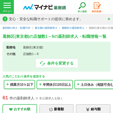
!
安心・安全な転職サポートの提供に努めます。
薬剤師の求人・転職TOP
東京都の薬剤師求人
葛飾区の薬剤師求人
葛飾区(東京都)の店
葛飾区(東京都)の店舗数1～9の薬剤師求人・転職情報一覧
勤務地
葛飾区(東京都)
その他
店舗数1～9
条件を変更する
人気のこだわり条件を追加する
残業月10ｈ以下
年間休日120日以上
土日休み（相談可含
61
件の薬剤師求人
※ 非公開求人を除く
おすすめ順
新着順
給与順