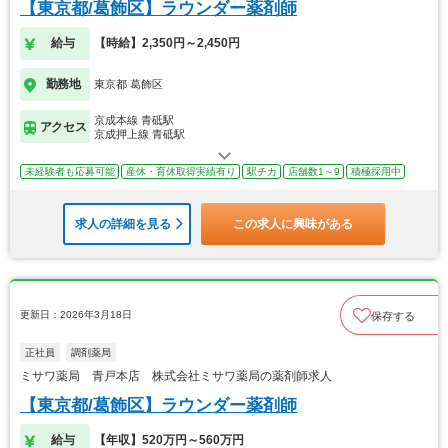
【東京都/葛飾区】ラウンダー薬剤師
給与
【時給】2,350円～2,450円
勤務地
東京都 葛飾区
京成本線 青砥駅
アクセス
京成押上線 青砥駅
未経験者も応募可能
産休・育休取得実績有り
駅チカ
店舗数1～9
積極採用中
求人の詳細を見る
この求人に興味がある
更新日：2026年3月18日
保存する
正社員
調剤薬局
ミサワ薬局 青戸本店 株式会社ミサワ薬局の薬剤師求人
【東京都/葛飾区】ラウンダー薬剤師
給与
【年収】520万円～560万円