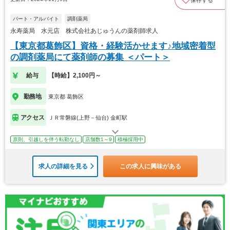
保存する
パート・アルバイト
調剤薬局
永寿薬局 水元店 株式会社あじゅうんの薬剤師求人
【東京都葛飾区】資格・経験活かせます♪地域密着型
の調剤薬局にて薬剤師の募集 ＜パート＞
給与
【時給】2,100円～
勤務地
東京都 葛飾区
アクセス
ＪＲ常磐線(上野－仙台) 金町駅
原則、引越しを伴う転勤なし
店舗数1～9
積極採用中
求人の詳細を見る
この求人に興味がある