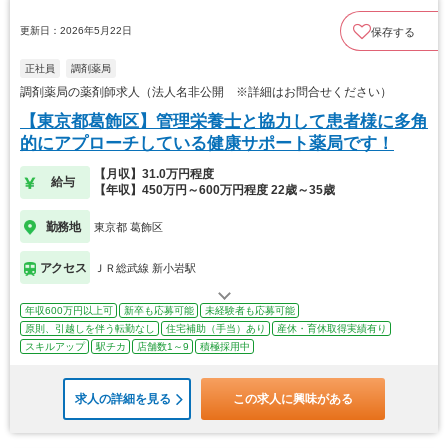
更新日：2026年5月22日
保存する
正社員
調剤薬局
調剤薬局の薬剤師求人（法人名非公開 ※詳細はお問合せください）
【東京都葛飾区】管理栄養士と協力して患者様に多角
的にアプローチしている健康サポート薬局です！
【月収】31.0万円程度
給与
【年収】450万円～600万円程度 22歳～35歳
勤務地
東京都 葛飾区
アクセス
ＪＲ総武線 新小岩駅
年収600万円以上可
新卒も応募可能
未経験者も応募可能
原則、引越しを伴う転勤なし
住宅補助（手当）あり
産休・育休取得実績有り
スキルアップ
駅チカ
店舗数1～9
積極採用中
求人の詳細を見る
この求人に興味がある