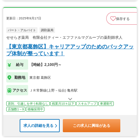
更新日：2025年9月17日
保存する
パート・アルバイト
調剤薬局
せせらぎ薬局 有限会社ティー・エフファルマグループの薬剤師求人
【東京都葛飾区】キャリアアップのためのバックアッ
プ体制が整っています！
給与
【時給】2,100円～
勤務地
東京都 葛飾区
アクセス
ＪＲ常磐線(上野－仙台) 亀有駅
原則、引越しを伴う転勤なし
残業月10ｈ以下
スキルアップ
車通勤可
店舗数1～9
積極採用中
求人の詳細を見る
この求人に興味がある