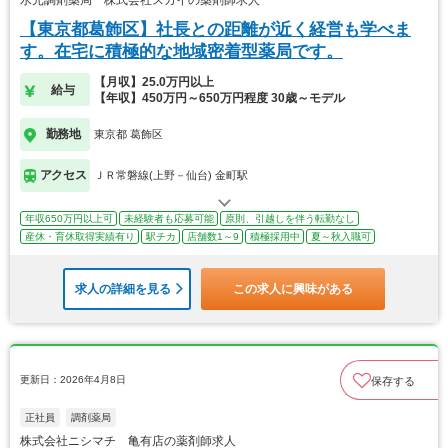
【東京都葛飾区】社長との距離が近く経営も学べま
す。在宅に積極的な地域密着型薬局です。
【月収】25.0万円以上
給与
【年収】450万円～650万円程度 30歳～モデル
勤務地
東京都 葛飾区
アクセス
ＪＲ常磐線(上野－仙台) 金町駅
年収650万円以上可
未経験者も応募可能
原則、引越しを伴う転勤なし
産休・育休取得実績有り
駅チカ
店舗数1～9
積極採用中
夏～秋入職可
求人の詳細を見る
この求人に興味がある
更新日：2026年4月8日
保存する
正社員
調剤薬局
株式会社ニシマチ 亀有店の薬剤師求人