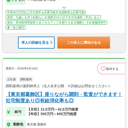
年収600万円以上可
新卒も応募可能
未経験者も応募可能
原則、引越しを伴う転勤なし
残業月10ｈ以下
住宅補助（手当）あり
産休・育休取得実績有り
スキルアップ
駅チカ
店舗数1～9
積極採用中
夏～秋入職可
求人の詳細を見る
この求人に興味がある
更新日：2026年6月18日
保存する
正社員
調剤薬局
調剤薬局の薬剤師求人（法人名非公開 ※詳細はお問合せください）
【東京都葛飾区】座りながら調剤・監査ができます！
社宅制度あり◎有給消化率も◎
【月収】31.0万円～42.0万円程度
給与
【年収】500万円～600万円程度
勤務地
東京都 葛飾区