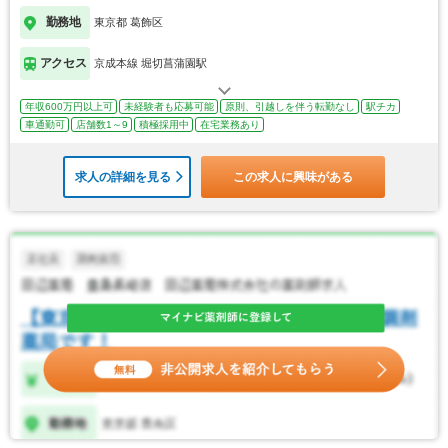
勤務地
東京都 葛飾区
アクセス
京成本線 堀切菖蒲園駅
年収600万円以上可
未経験者も応募可能
原則、引越しを伴う転勤なし
駅チカ
車通勤可
店舗数1～9
積極採用中
在宅業務あり
求人の詳細を見る
この求人に興味がある