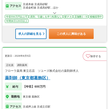
京成本線 京成高砂駅
アクセス
京成金町線 京成高砂駅…ほか
年収550万円以上可
原則、引越しを伴う転勤なし
駅チカ
店舗数1～9
積極採用中
年間休日120日以上
求人の詳細を見る
この求人に興味がある
更新日：2026年8月5日
保存する
正社員
調剤薬局
フローラ薬局 東立石店 ソユーズ株式会社の薬剤師求人
薬剤師（東京都葛飾区）
給与
【年収】600万円
勤務地
東京都 葛飾区
アクセス
京成押上線 京成立石駅