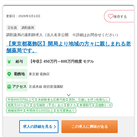
更新日：2026年3月13日
保存する
正社員
調剤薬局
調剤薬局の薬剤師求人（法人名非公開 ※詳細はお問合せください）
【東京都葛飾区】開局より地域の方々に親しまれる老
舗薬局です。
給与
【年収】450万円～600万円程度 モデル
勤務地
東京都 葛飾区
アクセス
京成本線 堀切菖蒲園駅
年収600万円以上可
未経験者も応募可能
原則、引越しを伴う転勤なし
残業月10ｈ以下
住宅補助（手当）あり
駅チカ
車通勤可
店舗数1～9
積極採用中
年間休日120日以上
在宅業務あり
求人の詳細を見る
この求人に興味がある