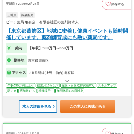
更新日：2026年2月24日
保存する
正社員
調剤薬局
ピーチ薬局 亀有店 有限会社匠の薬剤師求人
【東京都葛飾区】地域に密着し健康イベントも随時開
催しています。薬剤師育成にも熱い薬局です。
給与
【年収】500万円～650万円
勤務地
東京都 葛飾区
アクセス
ＪＲ常磐線(上野－仙台) 亀有駅
年収650万円以上可
残業月10ｈ以下
産休・育休取得実績有り
スキルアップ
駅チカ
店舗数1～9
積極採用中
年間休日120日以上
求人の詳細を見る
この求人に興味がある
更新日：2024年11月9日