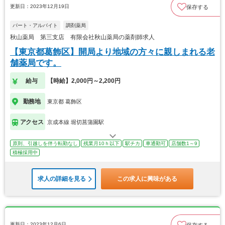
更新日：2023年12月19日
保存する
パート・アルバイト
調剤薬局
秋山薬局 第三支店 有限会社秋山薬局の薬剤師求人
【東京都葛飾区】開局より地域の方々に親しまれる老
舗薬局です。
給与
【時給】2,000円～2,200円
勤務地
東京都 葛飾区
アクセス
京成本線 堀切菖蒲園駅
原則、引越しを伴う転勤なし
残業月10ｈ以下
駅チカ
車通勤可
店舗数1～9
積極採用中
求人の詳細を見る
この求人に興味がある
更新日：2023年12月6日