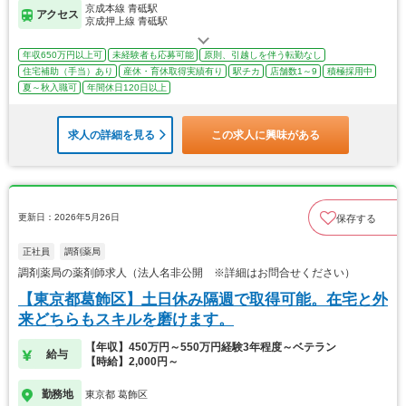
京成本線 青砥駅
アクセス
京成押上線 青砥駅
年収650万円以上可
未経験者も応募可能
原則、引越しを伴う転勤なし
住宅補助（手当）あり
産休・育休取得実績有り
駅チカ
店舗数1～9
積極採用中
夏～秋入職可
年間休日120日以上
求人の詳細を見る
この求人に興味がある
更新日：2026年5月26日
保存する
正社員
調剤薬局
調剤薬局の薬剤師求人（法人名非公開 ※詳細はお問合せください）
【東京都葛飾区】土日休み隔週で取得可能。在宅と外
来どちらもスキルを磨けます。
【年収】450万円～550万円経験3年程度～ベテラン
給与
【時給】2,000円～
勤務地
東京都 葛飾区