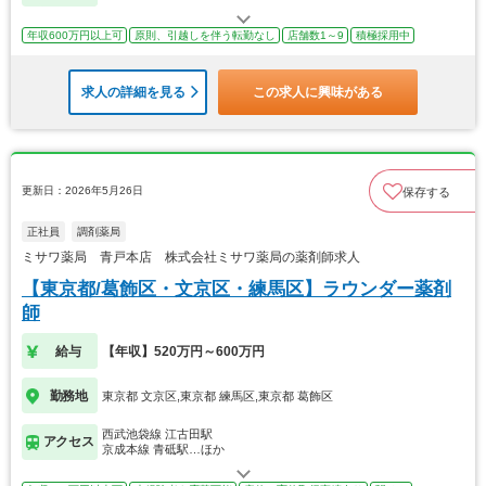
年収600万円以上可
原則、引越しを伴う転勤なし
店舗数1～9
積極採用中
求人の詳細を見る
この求人に興味がある
更新日：2026年5月26日
保存する
正社員
調剤薬局
ミサワ薬局 青戸本店 株式会社ミサワ薬局の薬剤師求人
【東京都/葛飾区・文京区・練馬区】ラウンダー薬剤
師
給与
【年収】520万円～600万円
勤務地
東京都 文京区,東京都 練馬区,東京都 葛飾区
西武池袋線 江古田駅
アクセス
京成本線 青砥駅…ほか