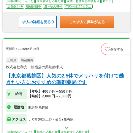
年収600万円以上可
未経験者も応募可能
産休・育休取得実績有り
駅チカ
店舗数1～9
積極採用中
夏～秋入職可
年間休日120日以上
求人の詳細を見る
この求人に興味がある
更新日：2026年5月26日
保存する
正社員
調剤薬局
株式会社和光 新宿店の薬剤師求人
【東京都葛飾区】人気の2.5休でメリハリを付けて働
きたい方におすすめの調剤薬局です
【年収】400万円～550万円
給与
【時給】2,000円～2,300円
勤務地
東京都 葛飾区
アクセス
ＪＲ常磐線(上野－仙台) 亀有駅
年収550万円以上可
新卒も応募可能
未経験者も応募可能