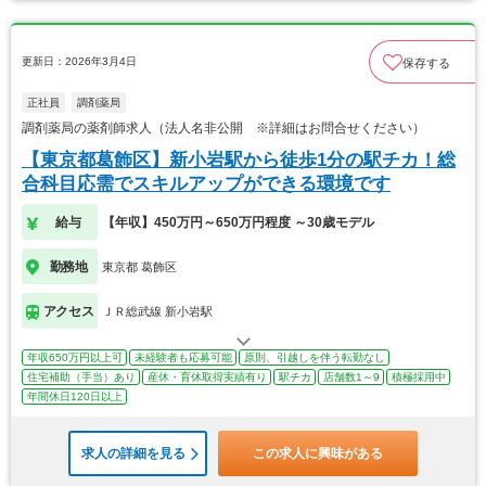
更新日：2026年3月4日
保存する
正社員
調剤薬局
調剤薬局の薬剤師求人（法人名非公開 ※詳細はお問合せください）
【東京都葛飾区】新小岩駅から徒歩1分の駅チカ！総
合科目応需でスキルアップができる環境です
給与
【年収】450万円～650万円程度 ～30歳モデル
勤務地
東京都 葛飾区
アクセス
ＪＲ総武線 新小岩駅
年収650万円以上可
未経験者も応募可能
原則、引越しを伴う転勤なし
住宅補助（手当）あり
産休・育休取得実績有り
駅チカ
店舗数1～9
積極採用中
年間休日120日以上
求人の詳細を見る
この求人に興味がある