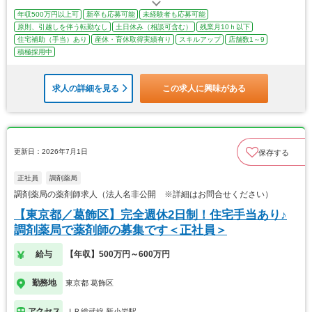
年収500万円以上可
新卒も応募可能
未経験者も応募可能
原則、引越しを伴う転勤なし
土日休み（相談可含む）
残業月10ｈ以下
住宅補助（手当）あり
産休・育休取得実績有り
スキルアップ
店舗数1～9
積極採用中
求人の詳細を見る
この求人に興味がある
更新日：2026年7月1日
保存する
正社員
調剤薬局
調剤薬局の薬剤師求人（法人名非公開 ※詳細はお問合せください）
【東京都／葛飾区】完全週休2日制！住宅手当あり♪
調剤薬局で薬剤師の募集です＜正社員＞
給与
【年収】500万円～600万円
勤務地
東京都 葛飾区
アクセス
ＪＲ総武線 新小岩駅