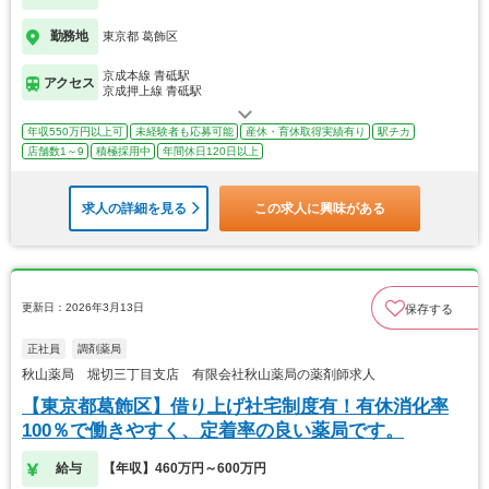
勤務地
東京都 葛飾区
京成本線 青砥駅
アクセス
京成押上線 青砥駅
年収550万円以上可
未経験者も応募可能
産休・育休取得実績有り
駅チカ
店舗数1～9
積極採用中
年間休日120日以上
求人の詳細を見る
この求人に興味がある
更新日：2026年3月13日
保存する
正社員
調剤薬局
秋山薬局 堀切三丁目支店 有限会社秋山薬局の薬剤師求人
【東京都葛飾区】借り上げ社宅制度有！有休消化率
100％で働きやすく、定着率の良い薬局です。
給与
【年収】460万円～600万円