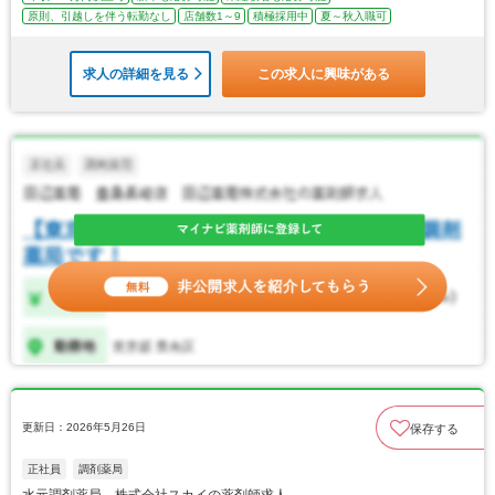
原則、引越しを伴う転勤なし
店舗数1～9
積極採用中
夏～秋入職可
求人の詳細を見る
この求人に興味がある
更新日：2026年5月26日
保存する
正社員
調剤薬局
水元調剤薬局 株式会社スカイの薬剤師求人