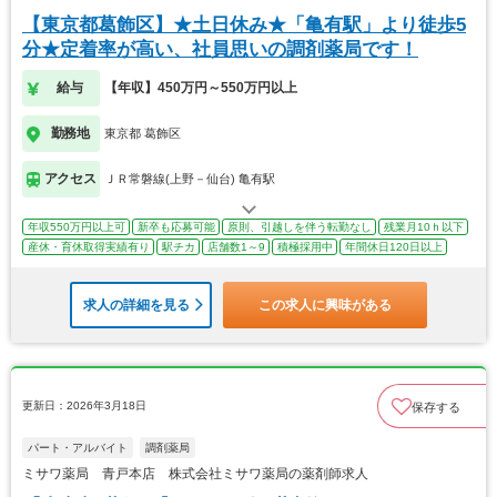
【東京都葛飾区】★土日休み★「亀有駅」より徒歩5
分★定着率が高い、社員思いの調剤薬局です！
給与
【年収】450万円～550万円以上
勤務地
東京都 葛飾区
アクセス
ＪＲ常磐線(上野－仙台) 亀有駅
年収550万円以上可
新卒も応募可能
原則、引越しを伴う転勤なし
残業月10ｈ以下
産休・育休取得実績有り
駅チカ
店舗数1～9
積極採用中
年間休日120日以上
求人の詳細を見る
この求人に興味がある
更新日：2026年3月18日
保存する
パート・アルバイト
調剤薬局
ミサワ薬局 青戸本店 株式会社ミサワ薬局の薬剤師求人