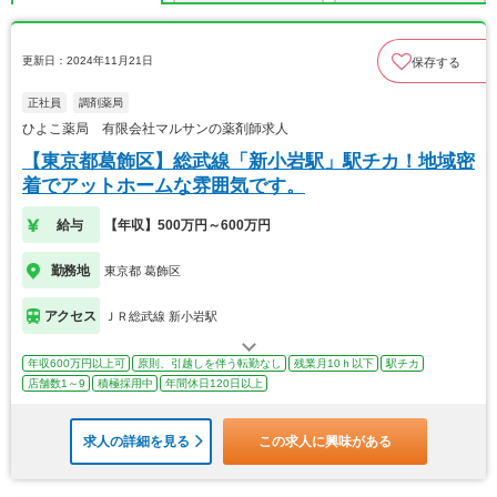
更新日：2024年11月21日
保存する
正社員
調剤薬局
ひよこ薬局 有限会社マルサンの薬剤師求人
【東京都葛飾区】総武線「新小岩駅」駅チカ！地域密
着でアットホームな雰囲気です。
給与
【年収】500万円～600万円
勤務地
東京都 葛飾区
アクセス
ＪＲ総武線 新小岩駅
年収600万円以上可
原則、引越しを伴う転勤なし
残業月10ｈ以下
駅チカ
店舗数1～9
積極採用中
年間休日120日以上
求人の詳細を見る
この求人に興味がある