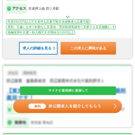
アクセス
京成押上線 四ツ木駅
年収550万円以上可
新卒も応募可能
未経験者も応募可能
原則、引越しを伴う転勤なし
産休・育休取得実績有り
駅チカ
店舗数1～9
積極採用中
夏～秋入職可
年間休日120日以上
求人の詳細を見る
この求人に興味がある