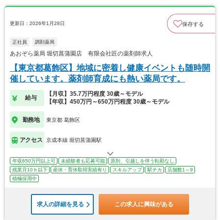
更新日：2026年1月28日
保存する
正社員
調剤薬局
あおぞら薬局 堀切菖蒲園店 有限会社匠の薬剤師求人
【東京都葛飾区】地域に密着し健康イベントも随時開
催しています。薬剤師育成にも熱い薬局です。
【月収】35.7万円程度 30歳～モデル
給与
【年収】450万円～650万円程度 30歳～モデル
勤務地
東京都 葛飾区
アクセス
京成本線 堀切菖蒲園駅
年収650万円以上可
未経験者も応募可能
原則、引越しを伴う転勤なし
残業月10ｈ以下
産休・育休取得実績有り
スキルアップ
駅チカ
店舗数1～9
積極採用中
求人の詳細を見る
この求人に興味がある