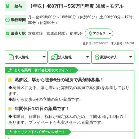
【年収】480万円～550万円程度 30歳～モデル
給与
月～金:09時00分～18時00分（休憩60分）,土:09時00分～17時
勤務時間
00分（休憩60分）
最寄り駅
京成本線「京成高砂駅」 徒歩5分
アクセス
更新日：2023/06/26 求人番号：244091
求人情報
法人情報
類似の求人
まりも薬局 株式会社明友のポイント
葛飾区、駅から徒歩5分の場所で薬剤師募集！
◆葛飾区にある、落ち着いた雰囲気の薬局で薬剤師を募集しており
ます。
◆駅から徒歩5分の立地の良い薬局です。
年間休日131日の薬局です！
◆水曜日、日曜日、祝日が固定休みのため、年間休日は130日以上
あります。プライベートも充実させられる薬局です。
キャリアアドバイザーのレポート