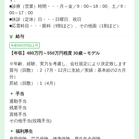
■診療（営業）時間・・・月～金／9：00～18：00、土／9：
00～17：00
■休診（定休）日・・・日曜日、祝日
■応需科目・・・眼科（9割ほど）、その他面（1割ほど）
給与
年収550万円以上可
【年収】480万円～550万円程度 30歳～モデル
※年齢、経験、実力を考慮し、会社規定により決定致します
賞与（回数）：2（7月・12月に支給／実績：基本給の2カ月
分）
昇給（回数）：1（4月）
手当
通勤手当
残業手当
資格手当
その他手当(役職手当)
福利厚生
雇用保険、労災保険、健康保険、厚生年金保険