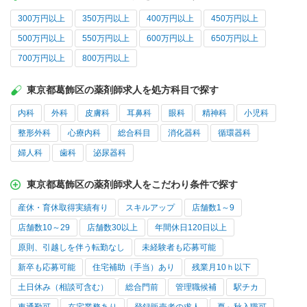
300万円以上
350万円以上
400万円以上
450万円以上
500万円以上
550万円以上
600万円以上
650万円以上
700万円以上
800万円以上
東京都葛飾区の薬剤師求人を処方科目で探す
内科
外科
皮膚科
耳鼻科
眼科
精神科
小児科
整形外科
心療内科
総合科目
消化器科
循環器科
婦人科
歯科
泌尿器科
東京都葛飾区の薬剤師求人をこだわり条件で探す
産休・育休取得実績有り
スキルアップ
店舗数1～9
店舗数10～29
店舗数30以上
年間休日120日以上
原則、引越しを伴う転勤なし
未経験者も応募可能
新卒も応募可能
住宅補助（手当）あり
残業月10ｈ以下
土日休み（相談可含む）
総合門前
管理職候補
駅チカ