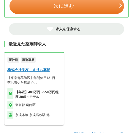
次に進む
求人を保存する
最近見た薬剤師求人
正社員
調剤薬局
株式会社明友 まりも薬局
【東京都葛飾区】年間休日131日！
落ち着いた店舗で…
【年収】480万円～550万円程
度 30歳～モデル
東京都 葛飾区
京成本線 京成高砂駅 他