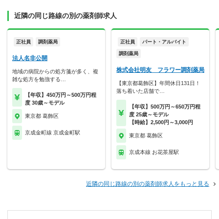
近隣の同じ路線の別の薬剤師求人
正社員
調剤薬局
正社員
パート・アルバイト
調剤薬局
法人名非公開
株式会社明友 フラワー調剤薬局
地域の病院からの処方箋が多く、複
雑な処方を勉強する…
【東京都葛飾区】年間休日131日！
落ち着いた店舗で…
【年収】450万円～500万円程
度 30歳～モデル
【年収】500万円～650万円程
度 25歳～モデル
東京都 葛飾区
【時給】2,500円～3,000円
京成金町線 京成金町駅
東京都 葛飾区
京成本線 お花茶屋駅
近隣の同じ路線の別の薬剤師求人をもっと見る