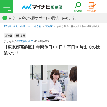
!
安心・安全な転職サポートの提供に努めます。
薬剤師の求人・転職TOP
東京都
葛飾区
まりも薬局 株式会社明友の薬剤師求人
正社員
調剤薬局
まりも薬局
株式会社明友
の薬剤師求人
【東京都葛飾区】年間休日131日！平日18時までの就
業です！