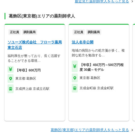
最近見た薬剤師求人をもっと見る
葛飾区(東京都)エリアの薬剤師求人
正社員
調剤薬局
正社員
調剤薬局
ソユーズ株式会社 フローラ薬局
法人名非公開
東立石店
地域の病院からの処方箋が多く、複
雑な処方を勉強する…
福利厚生が整っており、長く活躍す
ることができる環境…
【年収】450万円～500万円程
度 30歳～モデル
【年収】600万円
東京都 葛飾区
東京都 葛飾区
京成金町線 京成金町駅
京成押上線 京成立石駅
葛飾区(東京都)エリアの薬剤師求人をもっと見る