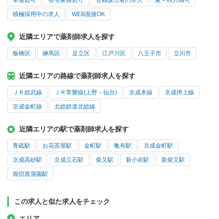
車通勤可
在宅業務あり
登録販売者の求人
夏～秋入職可
積極採用中の求人
WEB面接OK
近隣エリアで薬剤師求人を探す
板橋区
練馬区
足立区
江戸川区
八王子市
立川市
近隣エリアの路線で薬剤師求人を探す
ＪＲ総武線
ＪＲ常磐線(上野－仙台)
京成本線
京成押上線
京成金町線
北総鉄道北総線
近隣エリアの駅で薬剤師求人を探す
青砥駅
お花茶屋駅
金町駅
亀有駅
京成金町駅
京成高砂駅
京成立石駅
柴又駅
新小岩駅
新柴又駅
堀切菖蒲園駅
この求人と似た求人をチェック
エリア