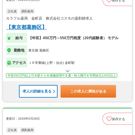
保存する
正社員
調剤薬局
カラフル薬局 金町店 株式会社コスモの薬剤師求人
【東京都葛飾区】
給与
【年収】450万円～550万円程度（20代経験者） モデル
勤務地
東京都 葛飾区
アクセス
ＪＲ常磐線(上野－仙台) 金町駅
年収550万円以上可
駅チカ
積極採用中
夏～秋入職可
年間休日120日以上
求人の詳細を見る
この求人に興味がある
更新日：2026年5月26日
保存する
正社員
調剤薬局