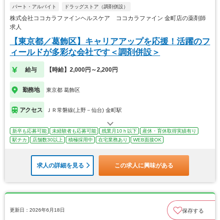
パート・アルバイト
ドラッグストア（調剤併設）
株式会社ココカラファインヘルスケア ココカラファイン 金町店の薬剤師
求人
【東京都／葛飾区】キャリアアップを応援！活躍のフ
ィールドが多彩な会社です＜調剤併設＞
給与
【時給】2,000円～2,200円
勤務地
東京都 葛飾区
アクセス
ＪＲ常磐線(上野－仙台) 金町駅
新卒も応募可能
未経験者も応募可能
残業月10ｈ以下
産休・育休取得実績有り
駅チカ
店舗数30以上
積極採用中
在宅業務あり
WEB面接OK
求人の詳細を見る
この求人に興味がある
更新日：2026年6月18日
保存する