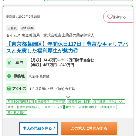
更新日：2026年6月18日
保存する
正社員
調剤薬局
セイムス 東金町薬局 株式会社富士薬品の薬剤師求人
【東京都葛飾区】年間休日117日！豊富なキャリアパ
スと充実した福利厚生が魅力◎
【月収】34.4万円～59.2万円諸手当含む
給与
【年収】487万円～849万円
勤務地
東京都 葛飾区
アクセス
ＪＲ常磐線(上野－仙台) 金町駅
年収800万円以上可
未経験者も応募可能
残業月10ｈ以下
住宅補助（手当）あり
産休・育休取得実績有り
スキルアップ
駅チカ
店舗数30以上
積極採用中
夏～秋入職可
求人の詳細を見る
この求人に興味がある