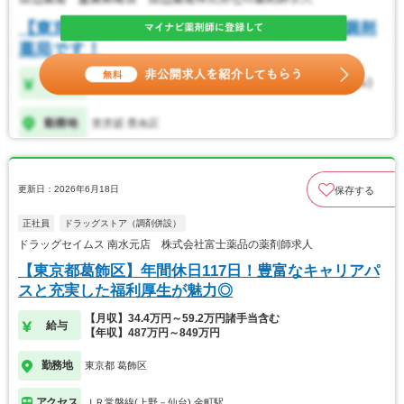
更新日：2026年6月18日
保存する
正社員
ドラッグストア（調剤併設）
ドラッグセイムス 南水元店 株式会社富士薬品の薬剤師求人
【東京都葛飾区】年間休日117日！豊富なキャリアパ
スと充実した福利厚生が魅力◎
【月収】34.4万円～59.2万円諸手当含む
給与
【年収】487万円～849万円
勤務地
東京都 葛飾区
アクセス
ＪＲ常磐線(上野－仙台) 金町駅