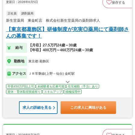
更新日：2026年6月5日
保存する
正社員
調剤薬局
新生堂薬局 東金町店 株式会社新生堂薬局の薬剤師求人
【東京都葛飾区】研修制度が充実◎薬局にて薬剤師さ
んの募集です！
【月収】27.5万円24歳～30歳
給与
【年収】400万円～460万円24歳～30歳
勤務地
東京都 葛飾区
アクセス
ＪＲ常磐線(上野－仙台) 金町駅
年収450万円以上可
未経験者も応募可能
住宅補助（手当）あり
産休・育休取得実績有り
スキルアップ
積極採用中
求人の詳細を見る
この求人に興味がある
更新日：2026年5月26日