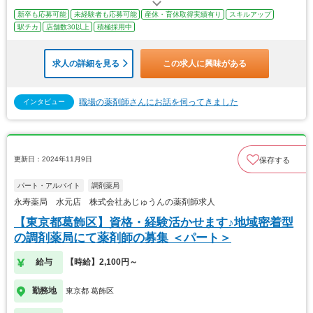
新卒も応募可能
未経験者も応募可能
産休・育休取得実績有り
スキルアップ
駅チカ
店舗数30以上
積極採用中
求人の詳細を見る
この求人に興味がある
職場の薬剤師さんにお話を伺ってきました
インタビュー
更新日：2024年11月9日
保存する
パート・アルバイト
調剤薬局
永寿薬局 水元店 株式会社あじゅうんの薬剤師求人
【東京都葛飾区】資格・経験活かせます♪地域密着型
の調剤薬局にて薬剤師の募集 ＜パート＞
給与
【時給】2,100円～
勤務地
東京都 葛飾区