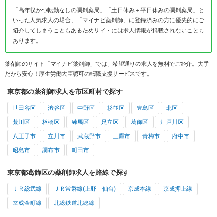
「高年収かつ転勤なしの調剤薬局」「土日休み＋平日休みの調剤薬局」と
いった人気求人の場合、「マイナビ薬剤師」に登録済みの方に優先的にご
紹介してしまうこともあるためサイトには求人情報が掲載されないことも
あります。
薬剤師のサイト「マイナビ薬剤師」では、希望通りの求人を無料でご紹介。大手
だから安心！厚生労働大臣認可の転職支援サービスです。
東京都の薬剤師求人を市区町村で探す
世田谷区
渋谷区
中野区
杉並区
豊島区
北区
荒川区
板橋区
練馬区
足立区
葛飾区
江戸川区
八王子市
立川市
武蔵野市
三鷹市
青梅市
府中市
昭島市
調布市
町田市
東京都葛飾区の薬剤師求人を路線で探す
ＪＲ総武線
ＪＲ常磐線(上野－仙台)
京成本線
京成押上線
京成金町線
北総鉄道北総線