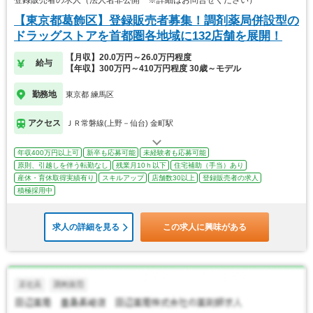
登録販売者の求人（法人名非公開 ※詳細はお問合せください）
【東京都葛飾区】登録販売者募集！調剤薬局併設型の
ドラッグストアを首都圏各地域に132店舗を展開！
【月収】20.0万円～26.0万円程度
給与
【年収】300万円～410万円程度 30歳～モデル
勤務地
東京都 練馬区
アクセス
ＪＲ常磐線(上野－仙台) 金町駅
年収400万円以上可
新卒も応募可能
未経験者も応募可能
原則、引越しを伴う転勤なし
残業月10ｈ以下
住宅補助（手当）あり
産休・育休取得実績有り
スキルアップ
店舗数30以上
登録販売者の求人
積極採用中
求人の詳細を見る
この求人に興味がある