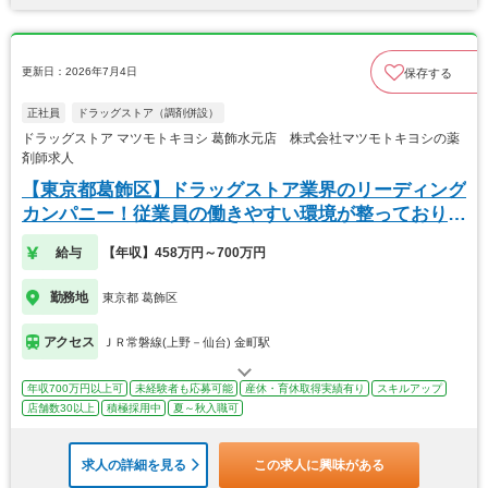
更新日：2026年7月4日
保存する
正社員
ドラッグストア（調剤併設）
ドラッグストア マツモトキヨシ 葛飾水元店 株式会社マツモトキヨシの薬
剤師求人
【東京都葛飾区】ドラッグストア業界のリーディング
カンパニー！従業員の働きやすい環境が整っておりま
す！
給与
【年収】458万円～700万円
勤務地
東京都 葛飾区
アクセス
ＪＲ常磐線(上野－仙台) 金町駅
年収700万円以上可
未経験者も応募可能
産休・育休取得実績有り
スキルアップ
店舗数30以上
積極採用中
夏～秋入職可
求人の詳細を見る
この求人に興味がある