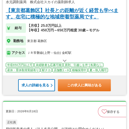
水元調剤薬局 株式会社スカイの薬剤師求人
【東京都葛飾区】社長との距離が近く経営も学べま
す。在宅に積極的な地域密着型薬局です。
【月収】25.0万円以上
給与
【年収】450万円～650万円程度 30歳～モデル
勤務地
東京都 葛飾区
アクセス
ＪＲ常磐線(上野－仙台) 金町駅
年収650万円以上可
未経験者も応募可能
原則、引越しを伴う転勤なし
産休・育休取得実績有り
駅チカ
店舗数1～9
積極採用中
夏～秋入職可
求人の詳細を見る
この求人に興味がある
更新日：2026年6月18日
保存する
正社員