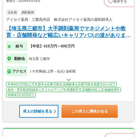
更新日：2026年6月18日
保存する
正社員
調剤薬局
アイセイ薬局 三郷高州店 株式会社アイセイ薬局の薬剤師求人
【埼玉県三郷市】大手調剤薬局でマネジメントや教
育・店舗開発など幅広いキャリアパスの道がありま
す！
給与
【年収】418万円～806万円
勤務地
埼玉県 三郷市
アクセス
ＪＲ常磐線(上野－仙台) 金町駅
年収800万円以上可
新卒も応募可能
未経験者も応募可能
残業月10ｈ以下
産休・育休取得実績有り
スキルアップ
車通勤可
店舗数30以上
積極採用中
年間休日120日以上
求人の詳細を見る
この求人に興味がある