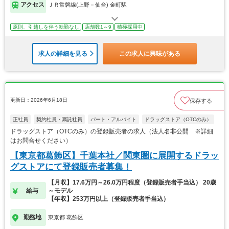
アクセス
ＪＲ常磐線(上野－仙台) 金町駅
原則、引越しを伴う転勤なし
店舗数1～9
積極採用中
求人の詳細を見る
この求人に興味がある
更新日：2026年6月18日
保存する
正社員
契約社員・嘱託社員
パート・アルバイト
ドラッグストア（OTCのみ）
ドラッグストア（OTCのみ）の登録販売者の求人（法人名非公開 ※詳細
はお問合せください）
【東京都葛飾区】千葉本社／関東圏に展開するドラッ
グストアにて登録販売者募集！
【月収】17.6万円～26.0万円程度（登録販売者手当込） 20歳
給与
～モデル
【年収】253万円以上（登録販売者手当込）
勤務地
東京都 葛飾区