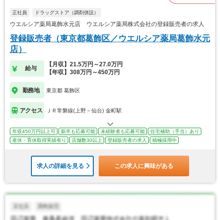
正社員
ドラッグストア（調剤併設）
ウエルシア薬局葛飾水元店 ウエルシア薬局株式会社の登録販売者の求人
登録販売者（東京都葛飾区／ウエルシア薬局葛飾水元
店）
【月収】21.5万円～27.0万円
給与
【年収】308万円～450万円
勤務地
東京都 葛飾区
アクセス
ＪＲ常磐線(上野－仙台) 金町駅
年収450万円以上可
新卒も応募可能
未経験者も応募可能
住宅補助（手当）あり
産休・育休取得実績有り
店舗数30以上
登録販売者の求人
積極採用中
求人の詳細を見る
この求人に興味がある