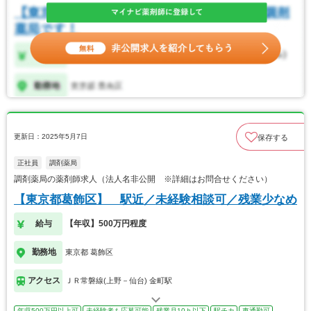
更新日：2025年5月7日
保存する
正社員
調剤薬局
調剤薬局の薬剤師求人（法人名非公開 ※詳細はお問合せください）
【東京都葛飾区】 駅近／未経験相談可／残業少なめ
給与
【年収】500万円程度
勤務地
東京都 葛飾区
アクセス
ＪＲ常磐線(上野－仙台) 金町駅
年収500万円以上可
未経験者も応募可能
残業月10ｈ以下
駅チカ
車通勤可