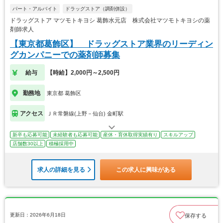
パート・アルバイト
ドラッグストア（調剤併設）
ドラッグストア マツモトキヨシ 葛飾水元店 株式会社マツモトキヨシの薬
剤師求人
【東京都葛飾区】 ドラッグストア業界のリーディン
グカンパニーでの薬剤師募集
給与
【時給】2,000円～2,500円
勤務地
東京都 葛飾区
アクセス
ＪＲ常磐線(上野－仙台) 金町駅
新卒も応募可能
未経験者も応募可能
産休・育休取得実績有り
スキルアップ
店舗数30以上
積極採用中
求人の詳細を見る
この求人に興味がある
更新日：2026年6月18日
保存する