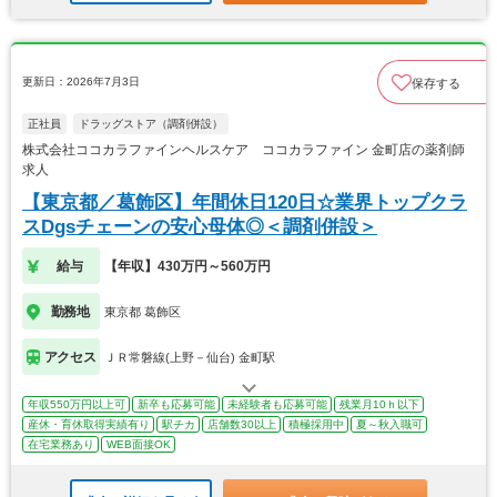
更新日：2026年7月3日
保存する
正社員
ドラッグストア（調剤併設）
株式会社ココカラファインヘルスケア ココカラファイン 金町店の薬剤師
求人
【東京都／葛飾区】年間休日120日☆業界トップクラ
スDgsチェーンの安心母体◎＜調剤併設＞
給与
【年収】430万円～560万円
勤務地
東京都 葛飾区
アクセス
ＪＲ常磐線(上野－仙台) 金町駅
年収550万円以上可
新卒も応募可能
未経験者も応募可能
残業月10ｈ以下
産休・育休取得実績有り
駅チカ
店舗数30以上
積極採用中
夏～秋入職可
在宅業務あり
WEB面接OK