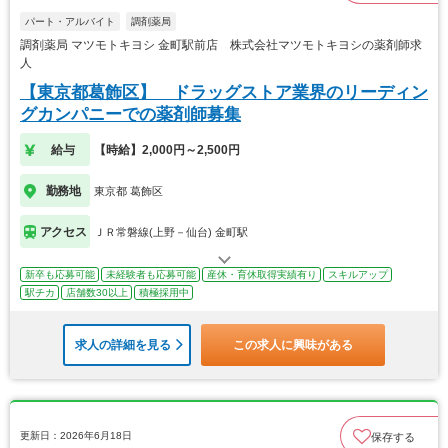
パート・アルバイト
調剤薬局
調剤薬局 マツモトキヨシ 金町駅前店 株式会社マツモトキヨシの薬剤師求
人
【東京都葛飾区】 ドラッグストア業界のリーディン
グカンパニーでの薬剤師募集
給与
【時給】2,000円～2,500円
勤務地
東京都 葛飾区
アクセス
ＪＲ常磐線(上野－仙台) 金町駅
新卒も応募可能
未経験者も応募可能
産休・育休取得実績有り
スキルアップ
駅チカ
店舗数30以上
積極採用中
求人の詳細を見る
この求人に興味がある
更新日：2026年6月18日
保存する