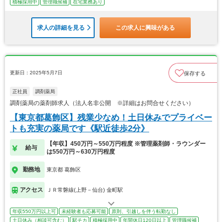
積極採用中
管理職候補
在宅業務あり
求人の詳細を見る
この求人に興味がある
更新日：2025年5月7日
保存する
正社員
調剤薬局
調剤薬局の薬剤師求人（法人名非公開 ※詳細はお問合せください）
【東京都葛飾区】残業少なめ！土日休みでプライベー
トも充実の薬局です《駅近徒歩2分》
【年収】450万円～550万円程度 ※管理薬剤師・ラウンダー
給与
は550万円～630万円程度
勤務地
東京都 葛飾区
アクセス
ＪＲ常磐線(上野－仙台) 金町駅
年収550万円以上可
未経験者も応募可能
原則、引越しを伴う転勤なし
土日休み（相談可含む）
駅チカ
積極採用中
年間休日120日以上
管理職候補