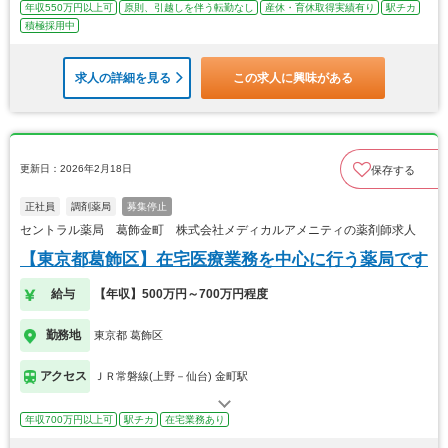
年収550万円以上可
原則、引越しを伴う転勤なし
産休・育休取得実績有り
駅チカ
積極採用中
求人の詳細を見る
この求人に興味がある
更新日：2026年2月18日
保存する
正社員
調剤薬局
募集停止
セントラル薬局 葛飾金町 株式会社メディカルアメニティの薬剤師求人
【東京都葛飾区】在宅医療業務を中心に行う薬局です
給与
【年収】500万円～700万円程度
勤務地
東京都 葛飾区
アクセス
ＪＲ常磐線(上野－仙台) 金町駅
年収700万円以上可
駅チカ
在宅業務あり