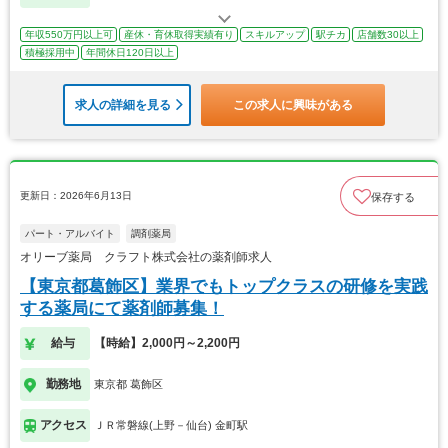
年収550万円以上可
産休・育休取得実績有り
スキルアップ
駅チカ
店舗数30以上
積極採用中
年間休日120日以上
求人の詳細を見る
この求人に興味がある
更新日：2026年6月13日
保存する
パート・アルバイト
調剤薬局
オリーブ薬局 クラフト株式会社の薬剤師求人
【東京都葛飾区】業界でもトップクラスの研修を実践
する薬局にて薬剤師募集！
給与
【時給】2,000円～2,200円
勤務地
東京都 葛飾区
アクセス
ＪＲ常磐線(上野－仙台) 金町駅