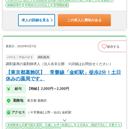
積極採用中
年間休日120日以上
管理職候補
求人の詳細を見る
この求人に興味がある
更新日：2025年5月7日
保存する
パート・アルバイト
調剤薬局
調剤薬局の薬剤師求人（法人名非公開 ※詳細はお問合せください）
【東京都葛飾区】 常磐線「金町駅」徒歩2分！土日
休みの薬局です。
給与
【時給】2,000円～2,300円
勤務地
東京都 葛飾区
アクセス
ＪＲ常磐線(上野－仙台) 金町駅
未経験者も応募可能
原則、引越しを伴う転勤なし
土日休み（相談可含む）
駅チカ