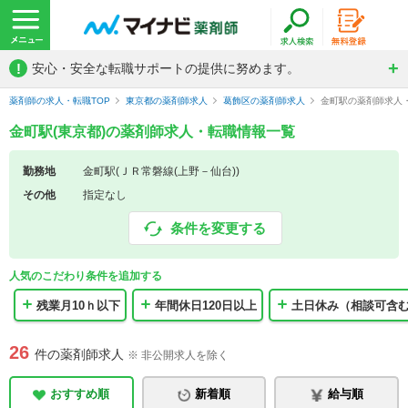
!
安心・安全な転職サポートの提供に努めます。
薬剤師の求人・転職TOP
東京都の薬剤師求人
葛飾区の薬剤師求人
金町駅の薬剤師求人
金町駅(東京都)の薬剤師求人・転職情報一覧
勤務地
金町駅(ＪＲ常磐線(上野－仙台))
その他
指定なし
条件を変更する
人気のこだわり条件を追加する
残業月10ｈ以下
年間休日120日以上
土日休み（相談可含
26
件の薬剤師求人
※ 非公開求人を除く
おすすめ順
新着順
給与順