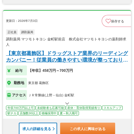
更新日：2026年7月3日
保存する
正社員
調剤薬局
調剤薬局 マツモトキヨシ 金町駅前店 株式会社マツモトキヨシの薬剤師求
人
【東京都葛飾区】ドラッグストア業界のリーディング
カンパニー！従業員の働きやすい環境が整っておりま
す！
給与
【年収】458万円～700万円
勤務地
東京都 葛飾区
アクセス
ＪＲ常磐線(上野－仙台) 金町駅
年収700万円以上可
未経験者も応募可能
産休・育休取得実績有り
スキルアップ
駅チカ
店舗数30以上
積極採用中
夏～秋入職可
求人の詳細を見る
この求人に興味がある