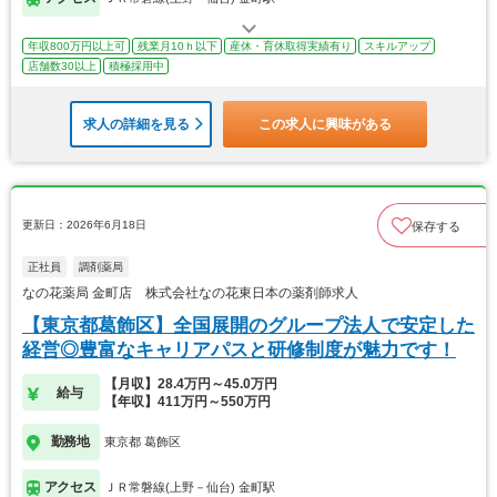
年収800万円以上可
残業月10ｈ以下
産休・育休取得実績有り
スキルアップ
店舗数30以上
積極採用中
求人の詳細を見る
この求人に興味がある
更新日：2026年6月18日
保存する
正社員
調剤薬局
なの花薬局 金町店 株式会社なの花東日本の薬剤師求人
【東京都葛飾区】全国展開のグループ法人で安定した
経営◎豊富なキャリアパスと研修制度が魅力です！
【月収】28.4万円～45.0万円
給与
【年収】411万円～550万円
勤務地
東京都 葛飾区
アクセス
ＪＲ常磐線(上野－仙台) 金町駅