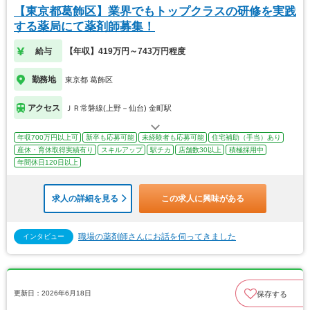
【東京都葛飾区】業界でもトップクラスの研修を実践
する薬局にて薬剤師募集！
給与
【年収】419万円～743万円程度
勤務地
東京都 葛飾区
アクセス
ＪＲ常磐線(上野－仙台) 金町駅
年収700万円以上可
新卒も応募可能
未経験者も応募可能
住宅補助（手当）あり
産休・育休取得実績有り
スキルアップ
駅チカ
店舗数30以上
積極採用中
年間休日120日以上
求人の詳細を見る
この求人に興味がある
職場の薬剤師さんにお話を伺ってきました
インタビュー
更新日：2026年6月18日
保存する