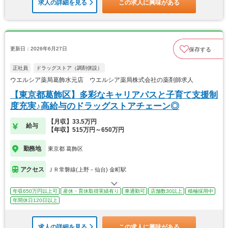
求人の詳細を見る
この求人に興味がある
更新日：2026年6月27日
保存する
正社員
ドラッグストア（調剤併設）
ウエルシア薬局葛飾水元店 ウエルシア薬局株式会社の薬剤師求人
【東京都葛飾区】多彩なキャリアパスと子育て支援制
度充実♪高給与のドラッグストアチェーン◎
【月収】33.5万円
給与
【年収】515万円～650万円
勤務地
東京都 葛飾区
アクセス
ＪＲ常磐線(上野－仙台) 金町駅
年収650万円以上可
産休・育休取得実績有り
車通勤可
店舗数30以上
積極採用中
年間休日120日以上
求人の詳細を見る
この求人に興味がある