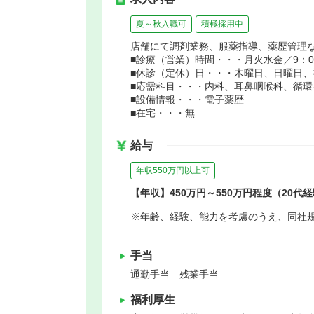
夏～秋入職可
積極採用中
店舗にて調剤業務、服薬指導、薬歴管理
■診療（営業）時間・・・月火水金／9：00～
■休診（定休）日・・・木曜日、日曜日、
■応需科目・・・内科、耳鼻咽喉科、循
■設備情報・・・電子薬歴
■在宅・・・無
給与
年収550万円以上可
【年収】450万円～550万円程度（20代
※年齢、経験、能力を考慮のうえ、同社
手当
通勤手当 残業手当
福利厚生