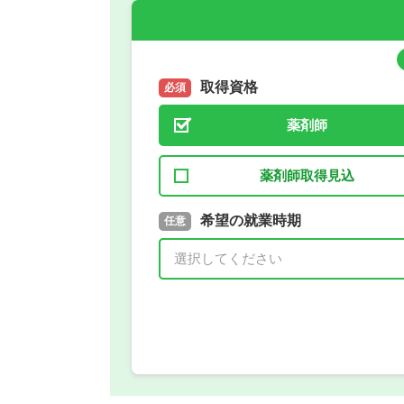
取得資格
必須
薬剤師
薬剤師取得見込
取得予定年
希望の就業時期
必須
任意
年 3月