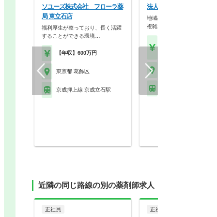
ソユーズ株式会社 フローラ薬
法人名非公開
局 東立石店
地域の病院からの処方箋が多
複雑な処方を勉強する…
福利厚生が整っており、長く活躍
することができる環境…
【年収】450万円～50
程度 30歳～モデル
【年収】600万円
東京都 葛飾区
東京都 葛飾区
京成金町線 京成金町駅
京成押上線 京成立石駅
近隣の同じ路線の別の薬剤師求人
正社員
正社員
調剤薬局