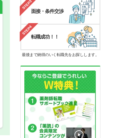
STEP3
面接・条件交渉
STEP4
希望の働き方
必須
転職成功！！
正社員
最後まで納得のいく転職先をお探しします。
パート(週4日～5日)