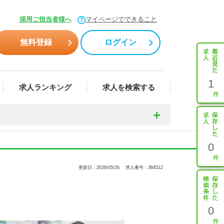
採用ご担当者様へ
マイページでできること
無料登録
ログイン
1
求人ランキング
求人を検索する
0
更新日：2026/05/26
求人番号：384512
0