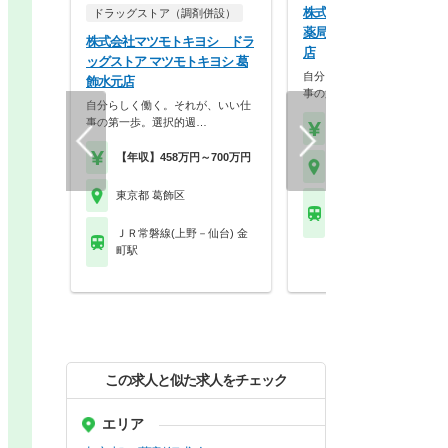
株式会社マツモトキヨシ 
ドラッグストア（調剤併設）
薬局 マツモトキヨシ 金町
株式会社マツモトキヨシ ドラ
店
ッグストア マツモトキヨシ 葛
自分らしく働く。それが、い
飾水元店
事の第一歩。選択的週…
自分らしく働く。それが、いい仕
事の第一歩。選択的週…
【年収】458万円～70
【年収】458万円～700万円
東京都 葛飾区
東京都 葛飾区
ＪＲ常磐線(上野－仙台)
町駅
ＪＲ常磐線(上野－仙台) 金
町駅
この求人と似た求人をチェック
エリア