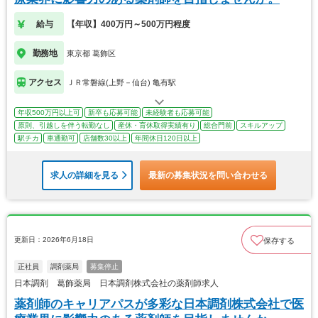
給与
【年収】400万円～500万円程度
勤務地
東京都 葛飾区
アクセス
ＪＲ常磐線(上野－仙台) 亀有駅
年収500万円以上可
新卒も応募可能
未経験者も応募可能
原則、引越しを伴う転勤なし
産休・育休取得実績有り
総合門前
スキルアップ
駅チカ
車通勤可
店舗数30以上
年間休日120日以上
求人の詳細を見る
最新の募集状況を問い合わせる
更新日：2026年6月18日
保存する
正社員
調剤薬局
募集停止
日本調剤 葛飾薬局 日本調剤株式会社の薬剤師求人
薬剤師のキャリアパスが多彩な日本調剤株式会社で医