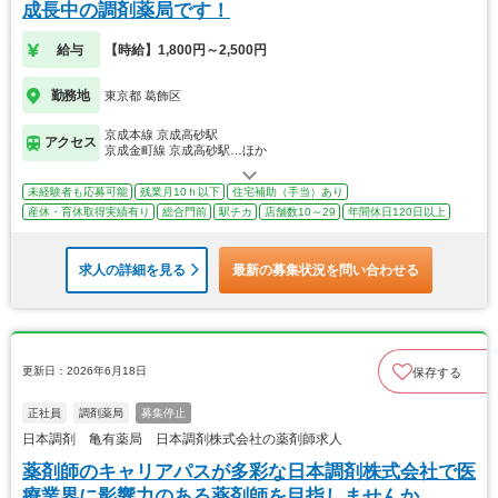
成長中の調剤薬局です！
給与
【時給】1,800円～2,500円
勤務地
東京都 葛飾区
京成本線 京成高砂駅
アクセス
京成金町線 京成高砂駅…ほか
未経験者も応募可能
残業月10ｈ以下
住宅補助（手当）あり
産休・育休取得実績有り
総合門前
駅チカ
店舗数10～29
年間休日120日以上
求人の詳細を見る
最新の募集状況を問い合わせる
更新日：2026年6月18日
保存する
正社員
調剤薬局
募集停止
日本調剤 亀有薬局 日本調剤株式会社の薬剤師求人
薬剤師のキャリアパスが多彩な日本調剤株式会社で医
療業界に影響力のある薬剤師を目指しませんか。