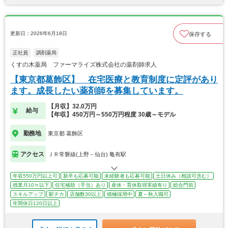
更新日：2026年6月18日
保存する
正社員
調剤薬局
くすの木薬局 ファーマライズ株式会社の薬剤師求人
【東京都葛飾区】 在宅医療と教育制度に定評があり
ます。成長したい薬剤師を募集しています。
【月収】32.0万円
給与
【年収】450万円～550万円程度 30歳～モデル
勤務地
東京都 葛飾区
アクセス
ＪＲ常磐線(上野－仙台) 亀有駅
年収550万円以上可
新卒も応募可能
未経験者も応募可能
土日休み（相談可含む）
残業月10ｈ以下
住宅補助（手当）あり
産休・育休取得実績有り
総合門前
スキルアップ
駅チカ
店舗数30以上
積極採用中
夏～秋入職可
年間休日120日以上