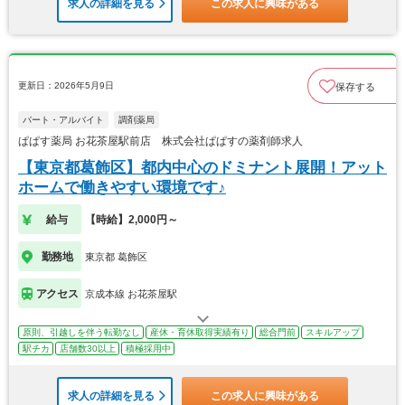
求人の詳細を見る
この求人に興味がある
更新日：2026年5月9日
保存する
パート・アルバイト
調剤薬局
ぱぱす薬局 お花茶屋駅前店 株式会社ぱぱすの薬剤師求人
【東京都葛飾区】都内中心のドミナント展開！アット
ホームで働きやすい環境です♪
給与
【時給】2,000円～
勤務地
東京都 葛飾区
アクセス
京成本線 お花茶屋駅
原則、引越しを伴う転勤なし
産休・育休取得実績有り
総合門前
スキルアップ
駅チカ
店舗数30以上
積極採用中
求人の詳細を見る
この求人に興味がある