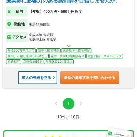
療業界に影響力のある薬剤師を目指しませんか。
給与
【年収】400万円～500万円程度
勤務地
東京都 葛飾区
京成本線 青砥駅
アクセス
京成押上線 青砥駅
年収500万円以上可
新卒も応募可能
未経験者も応募可能
原則、引越しを伴う転勤なし
産休・育休取得実績有り
総合門前
スキルアップ
車通勤可
店舗数30以上
年間休日120日以上
求人の詳細を見る
最新の募集状況を問い合わせる
1
10件／10件