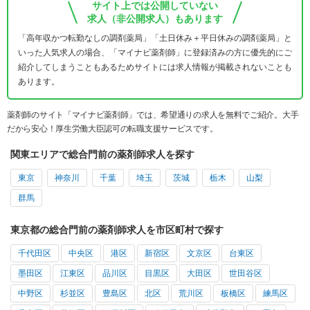
サイト上では公開していない
求人（非公開求人）もあります
「高年収かつ転勤なしの調剤薬局」「土日休み＋平日休みの調剤薬局」と
いった人気求人の場合、「マイナビ薬剤師」に登録済みの方に優先的にご
紹介してしまうこともあるためサイトには求人情報が掲載されないことも
あります。
薬剤師のサイト「マイナビ薬剤師」では、希望通りの求人を無料でご紹介。大手
だから安心！厚生労働大臣認可の転職支援サービスです。
関東エリアで総合門前の薬剤師求人を探す
東京
神奈川
千葉
埼玉
茨城
栃木
山梨
群馬
東京都の総合門前の薬剤師求人を市区町村で探す
千代田区
中央区
港区
新宿区
文京区
台東区
墨田区
江東区
品川区
目黒区
大田区
世田谷区
中野区
杉並区
豊島区
北区
荒川区
板橋区
練馬区