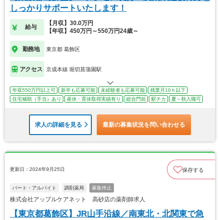
しっかりサポートいたします！
【月収】30.0万円
給与
【年収】450万円～550万円24歳～
勤務地
東京都 葛飾区
アクセス
京成本線 堀切菖蒲園駅
年収550万円以上可
新卒も応募可能
未経験者も応募可能
残業月10ｈ以下
住宅補助（手当）あり
産休・育休取得実績有り
総合門前
駅チカ
夏～秋入職可
求人の詳細を見る
最新の募集状況を問い合わせる
更新日：2024年9月25日
保存する
パート・アルバイト
調剤薬局
募集停止
株式会社アップルケアネット 高砂店の薬剤師求人
【東京都葛飾区】JR山手沿線／南東北・北関東で急