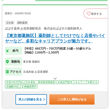
更新日：2026年7月4日
保存する
正社員
調剤薬局
ぱぱす薬局 お花茶屋駅前店 株式会社ぱぱすの薬剤師求人
【東京都葛飾区】薬剤師としてだけでなく店長やバイ
ヤーなど、多彩なキャリアプランが魅力です。
【年収】468万円～700万円程度 24歳～50歳モデル
給与
【時給】2,000円～2,300円
勤務地
東京都 葛飾区
アクセス
京成本線 お花茶屋駅
年収700万円以上可
産休・育休取得実績有り
総合門前
スキルアップ
駅チカ
店舗数30以上
積極採用中
求人の詳細を見る
この求人に興味がある