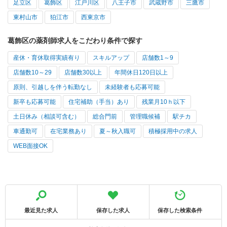
足立区
葛飾区
江戸川区
八王子市
武蔵野市
三鷹市
東村山市
狛江市
西東京市
葛飾区の薬剤師求人をこだわり条件で探す
産休・育休取得実績有り
スキルアップ
店舗数1～9
店舗数10～29
店舗数30以上
年間休日120日以上
原則、引越しを伴う転勤なし
未経験者も応募可能
新卒も応募可能
住宅補助（手当）あり
残業月10ｈ以下
土日休み（相談可含む）
総合門前
管理職候補
駅チカ
車通勤可
在宅業務あり
夏～秋入職可
積極採用中の求人
WEB面接OK
最近見た求人
保存した求人
保存した検索条件