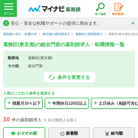
!
安心・安全な転職サポートの提供に努めます。
薬剤師の求人・転職TOP
東京都の薬剤師求人
葛飾区の薬剤師求人
葛飾区(東京都)の総
葛飾区(東京都)の総合門前の薬剤師求人・転職情報一覧
勤務地
葛飾区(東京都)
その他
総合門前
条件を変更する
人気のこだわり条件を追加する
残業月10ｈ以下
年間休日120日以上
土日休み（相談可含
10
件の薬剤師求人
※ 非公開求人を除く
おすすめ順
新着順
給与順