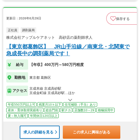
更新日：2026年6月29日
保存する
正社員
調剤薬局
株式会社アップルケアネット 高砂店の薬剤師求人
【東京都葛飾区】 JR山手沿線／南東北・北関東で
急成長中の調剤薬局です！
給与
【年収】400万円～580万円程度
勤務地
東京都 葛飾区
京成本線 京成高砂駅
アクセス
京成金町線 京成高砂駅…ほか
年収550万円以上可
残業月10ｈ以下
住宅補助（手当）あり
産休・育休取得実績有り
総合門前
駅チカ
店舗数10～29
積極採用中
夏～秋入職可
年間休日120日以上
求人の詳細を見る
この求人に興味がある