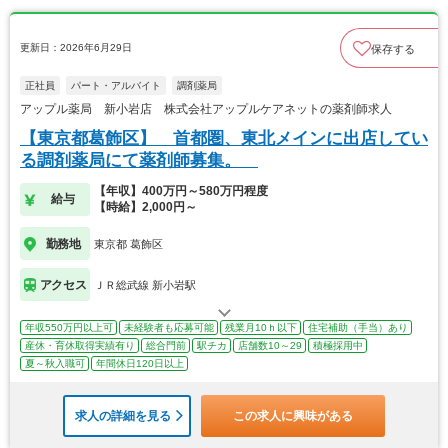
更新日：2026年6月29日
保存する
正社員
パート・アルバイト
調剤薬局
アップル薬局 新小岩店 株式会社アップルケアネットの薬剤師求人
【東京都葛飾区】 首都圏、東北メインに出店してい
る調剤薬局にて薬剤師募集。
【年収】400万円～580万円程度
給与
【時給】2,000円～
勤務地
東京都 葛飾区
アクセス
ＪＲ総武線 新小岩駅
年収550万円以上可
未経験者も応募可能
残業月10ｈ以下
住宅補助（手当）あり
産休・育休取得実績有り
総合門前
駅チカ
店舗数10～29
積極採用中
夏～秋入職可
年間休日120日以上
求人の詳細を見る
この求人に興味がある