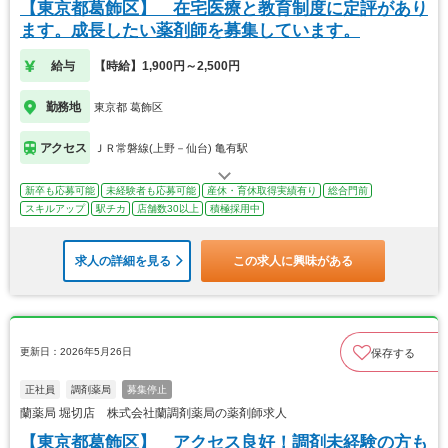
【東京都葛飾区】 在宅医療と教育制度に定評があり
ます。成長したい薬剤師を募集しています。
給与
【時給】1,900円～2,500円
勤務地
東京都 葛飾区
アクセス
ＪＲ常磐線(上野－仙台) 亀有駅
新卒も応募可能
未経験者も応募可能
産休・育休取得実績有り
総合門前
スキルアップ
駅チカ
店舗数30以上
積極採用中
求人の詳細を見る
この求人に興味がある
更新日：2026年5月26日
保存する
正社員
調剤薬局
募集停止
蘭薬局 堀切店 株式会社蘭調剤薬局の薬剤師求人
【東京都葛飾区】 アクセス良好！調剤未経験の方も