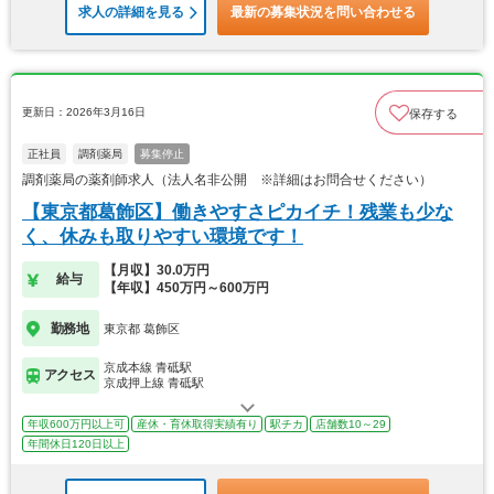
求人の詳細を見る
最新の募集状況を問い合わせる
更新日：2026年3月16日
保存する
正社員
調剤薬局
募集停止
調剤薬局の薬剤師求人（法人名非公開 ※詳細はお問合せください）
【東京都葛飾区】働きやすさピカイチ！残業も少な
く、休みも取りやすい環境です！
【月収】30.0万円
給与
【年収】450万円～600万円
勤務地
東京都 葛飾区
京成本線 青砥駅
アクセス
京成押上線 青砥駅
年収600万円以上可
産休・育休取得実績有り
駅チカ
店舗数10～29
年間休日120日以上