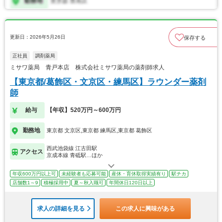
更新日：2026年5月26日
保存する
正社員
調剤薬局
ミサワ薬局 青戸本店 株式会社ミサワ薬局の薬剤師求人
【東京都/葛飾区・文京区・練馬区】ラウンダー薬剤
師
給与
【年収】520万円～600万円
勤務地
東京都 文京区,東京都 練馬区,東京都 葛飾区
西武池袋線 江古田駅
アクセス
京成本線 青砥駅…ほか
年収600万円以上可
未経験者も応募可能
産休・育休取得実績有り
駅チカ
店舗数1～9
積極採用中
夏～秋入職可
年間休日120日以上
求人の詳細を見る
この求人に興味がある