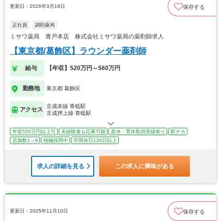
更新日：2026年3月18日
保存する
正社員
調剤薬局
ミサワ薬局 青戸本店 株式会社ミサワ薬局の薬剤師求人
【東京都/葛飾区】ラウンダー薬剤師
給与
【年収】520万円～560万円
勤務地
東京都 葛飾区
京成本線 青砥駅
アクセス
京成押上線 青砥駅
年収550万円以上可
未経験者も応募可能
産休・育休取得実績有り
駅チカ
店舗数1～9
積極採用中
年間休日120日以上
求人の詳細を見る
この求人に興味がある
更新日：2025年11月10日
保存する