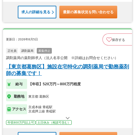
求人の詳細を見る
最新の募集状況を問い合わせる
更新日：2026年8月5日
保存する
正社員
調剤薬局
募集停止
調剤薬局の薬剤師求人（法人名非公開 ※詳細はお問合せください）
【東京都葛飾区】施設在宅特化の調剤薬局で勤務薬剤
師の募集です！
給与
【年収】520万円～800万円程度
勤務地
東京都 葛飾区
京成本線 青砥駅
アクセス
京成押上線 青砥駅
年収800万円以上可
土日休み（相談可含む）