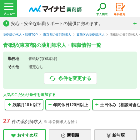
!
安心・安全な転職サポートの提供に努めます。
薬剤師の求人・転職TOP
東京都の薬剤師求人
葛飾区の薬剤師求人
青砥駅の薬剤師求人
青砥駅(東京都)の薬剤師求人・転職情報一覧
勤務地
青砥駅(京成本線)
その他
指定なし
条件を変更する
人気のこだわり条件を追加する
残業月10ｈ以下
年間休日120日以上
土日休み（相談可含
27
件の薬剤師求人
※ 非公開求人を除く
おすすめ順
新着順
給与順