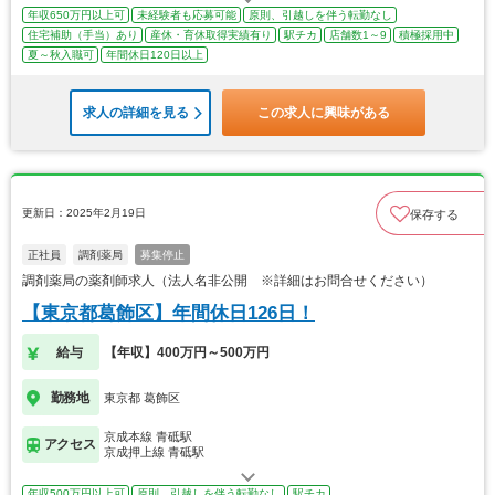
年収650万円以上可
未経験者も応募可能
原則、引越しを伴う転勤なし
住宅補助（手当）あり
産休・育休取得実績有り
駅チカ
店舗数1～9
積極採用中
夏～秋入職可
年間休日120日以上
求人の詳細を見る
この求人に興味がある
更新日：2025年2月19日
保存する
正社員
調剤薬局
募集停止
調剤薬局の薬剤師求人（法人名非公開 ※詳細はお問合せください）
【東京都葛飾区】年間休日126日！
給与
【年収】400万円～500万円
勤務地
東京都 葛飾区
京成本線 青砥駅
アクセス
京成押上線 青砥駅
年収500万円以上可
原則、引越しを伴う転勤なし
駅チカ