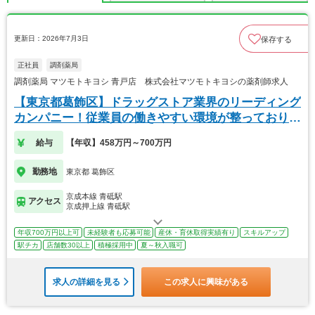
更新日：2026年7月3日
保存する
正社員
調剤薬局
調剤薬局 マツモトキヨシ 青戸店 株式会社マツモトキヨシの薬剤師求人
【東京都葛飾区】ドラッグストア業界のリーディング
カンパニー！従業員の働きやすい環境が整っておりま
す！
給与
【年収】458万円～700万円
勤務地
東京都 葛飾区
京成本線 青砥駅
アクセス
京成押上線 青砥駅
年収700万円以上可
未経験者も応募可能
産休・育休取得実績有り
スキルアップ
駅チカ
店舗数30以上
積極採用中
夏～秋入職可
求人の詳細を見る
この求人に興味がある