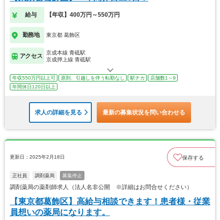
給与
【年収】400万円～550万円
勤務地
東京都 葛飾区
京成本線 青砥駅
アクセス
京成押上線 青砥駅
年収550万円以上可
原則、引越しを伴う転勤なし
駅チカ
店舗数1～9
年間休日120日以上
求人の詳細を見る
最新の募集状況を問い合わせる
更新日：2025年2月18日
保存する
正社員
調剤薬局
募集停止
調剤薬局の薬剤師求人（法人名非公開 ※詳細はお問合せください）
【東京都葛飾区】高給与相談できます！患者様・従業
員想いの薬局になります。