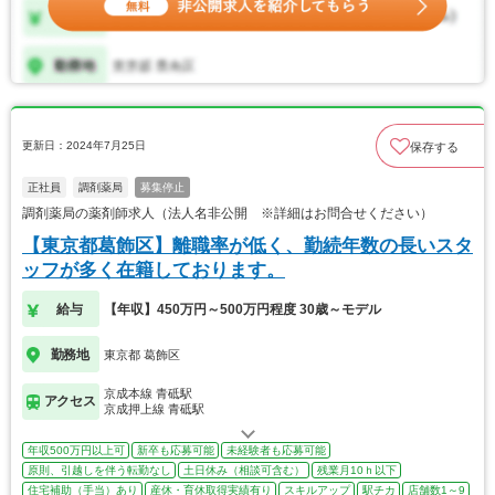
更新日：2024年7月25日
保存する
正社員
調剤薬局
募集停止
調剤薬局の薬剤師求人（法人名非公開 ※詳細はお問合せください）
【東京都葛飾区】離職率が低く、勤続年数の長いスタ
ッフが多く在籍しております。
給与
【年収】450万円～500万円程度 30歳～モデル
勤務地
東京都 葛飾区
京成本線 青砥駅
アクセス
京成押上線 青砥駅
年収500万円以上可
新卒も応募可能
未経験者も応募可能
原則、引越しを伴う転勤なし
土日休み（相談可含む）
残業月10ｈ以下
住宅補助（手当）あり
産休・育休取得実績有り
スキルアップ
駅チカ
店舗数1～9