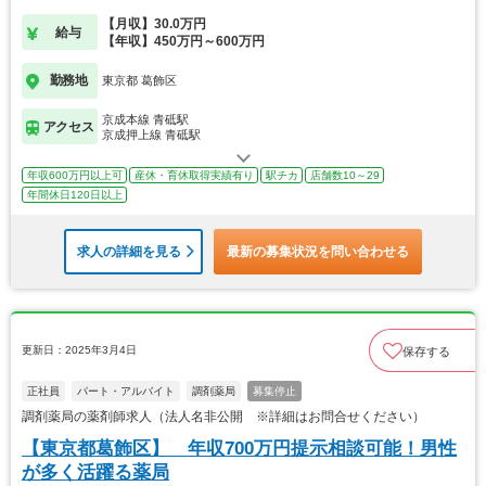
【月収】30.0万円
給与
【年収】450万円～600万円
勤務地
東京都 葛飾区
京成本線 青砥駅
アクセス
京成押上線 青砥駅
年収600万円以上可
産休・育休取得実績有り
駅チカ
店舗数10～29
年間休日120日以上
求人の詳細を見る
最新の募集状況を問い合わせる
更新日：2025年3月4日
保存する
正社員
パート・アルバイト
調剤薬局
募集停止
調剤薬局の薬剤師求人（法人名非公開 ※詳細はお問合せください）
【東京都葛飾区】 年収700万円提示相談可能！男性
が多く活躍る薬局