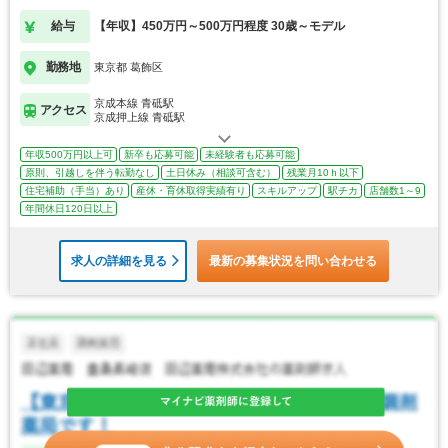
給与
【年収】450万円～500万円程度 30歳～モデル
勤務地
東京都 葛飾区
京成本線 青砥駅
アクセス
京成押上線 青砥駅
年収500万円以上可
新卒も応募可能
未経験者も応募可能
原則、引越しを伴う転勤なし
土日休み（相談可含む）
残業月10ｈ以下
住宅補助（手当）あり
産休・育休取得実績有り
スキルアップ
駅チカ
店舗数1～9
年間休日120日以上
求人の詳細を見る
最新の募集状況を問い合わせる