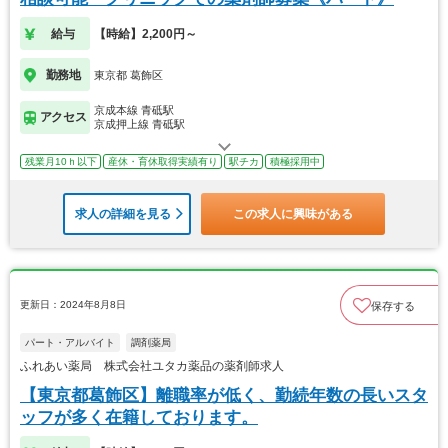
給与
【時給】2,200円～
勤務地
東京都 葛飾区
京成本線 青砥駅
アクセス
京成押上線 青砥駅
残業月10ｈ以下
産休・育休取得実績有り
駅チカ
積極採用中
求人の詳細を見る
この求人に興味がある
更新日：2024年8月8日
保存する
パート・アルバイト
調剤薬局
ふれあい薬局 株式会社ユタカ薬品の薬剤師求人
【東京都葛飾区】離職率が低く、勤続年数の長いスタ
ッフが多く在籍しております。