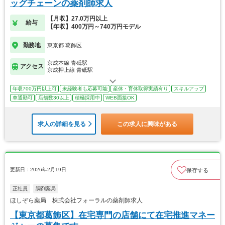
ッグチェーンの薬剤師求人
【月収】27.0万円以上
給与
【年収】400万円～740万円モデル
勤務地
東京都 葛飾区
京成本線 青砥駅
アクセス
京成押上線 青砥駅
年収700万円以上可
未経験者も応募可能
産休・育休取得実績有り
スキルアップ
車通勤可
店舗数30以上
積極採用中
WEB面接OK
求人の詳細を見る
この求人に興味がある
更新日：2026年2月19日
保存する
正社員
調剤薬局
ほしぞら薬局 株式会社フォーラルの薬剤師求人
【東京都葛飾区】在宅専門の店舗にて在宅推進マネー