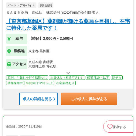
パート・アルバイト
調剤薬局
まんまる薬局 青砥店 株式会社hitotofromの薬剤師求人
【東京都葛飾区】薬剤師が輝ける薬局を目指し、在宅
に特化した薬局です！
給与
【時給】2,000円～2,500円
勤務地
東京都 葛飾区
京成本線 青砥駅
アクセス
京成押上線 青砥駅
原則、引越しを伴う転勤なし
土日休み（相談可含む）
残業月10ｈ以下
駅チカ
積極採用中
年間休日120日以上
在宅業務あり
求人の詳細を見る
この求人に興味がある
更新日：2025年11月10日
保存する