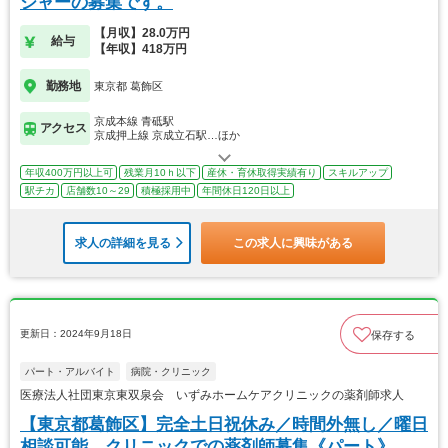
ジャーの募集です。
【月収】28.0万円
給与
【年収】418万円
勤務地
東京都 葛飾区
京成本線 青砥駅
アクセス
京成押上線 京成立石駅…ほか
年収400万円以上可
残業月10ｈ以下
産休・育休取得実績有り
スキルアップ
駅チカ
店舗数10～29
積極採用中
年間休日120日以上
求人の詳細を見る
この求人に興味がある
更新日：2024年9月18日
保存する
パート・アルバイト
病院・クリニック
医療法人社団東京東双泉会 いずみホームケアクリニックの薬剤師求人
【東京都葛飾区】完全土日祝休み／時間外無し／曜日
相談可能 クリニックでの薬剤師募集《パート》