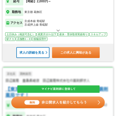
給与
【時給】2,000円～
勤務地
東京都 葛飾区
京成本線 青砥駅
アクセス
京成押上線 青砥駅
土日休み（相談可含む）
残業月10ｈ以下
産休・育休取得実績有り
スキルアップ
駅チカ
店舗数1～9
積極採用中
求人の詳細を見る
この求人に興味がある