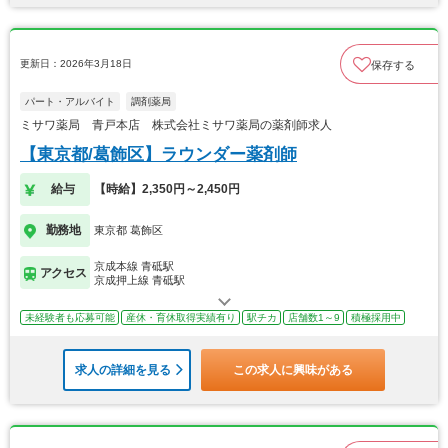
更新日：2026年3月18日
保存する
パート・アルバイト
調剤薬局
ミサワ薬局 青戸本店 株式会社ミサワ薬局の薬剤師求人
【東京都/葛飾区】ラウンダー薬剤師
給与
【時給】2,350円～2,450円
勤務地
東京都 葛飾区
京成本線 青砥駅
アクセス
京成押上線 青砥駅
未経験者も応募可能
産休・育休取得実績有り
駅チカ
店舗数1～9
積極採用中
求人の詳細を見る
この求人に興味がある