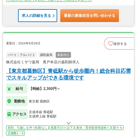
求人の詳細を見る
最新の募集状況を問い合わせる
更新日：2024年9月26日
保存する
パート・アルバイト
調剤薬局
募集停止
株式会社ミサワ薬局 青戸本店の薬剤師求人
【東京都葛飾区】青砥駅から徒歩圏内！総合科目応需
でスキルアップができる環境です
給与
【時給】2,300円～
勤務地
東京都 葛飾区
京成本線 青砥駅
アクセス
京成押上線 青砥駅
原則、引越しを伴う転勤なし
残業月10ｈ以下
産休・育休取得実績有り
駅チカ
店舗数1～9