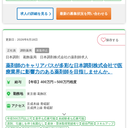
求人の詳細を見る
最新の募集状況を問い合わせる
更新日：2026年6月18日
保存する
正社員
調剤薬局
募集停止
日本調剤 葛飾薬局 日本調剤株式会社の薬剤師求人
薬剤師のキャリアパスが多彩な日本調剤株式会社で医
療業界に影響力のある薬剤師を目指しませんか。
給与
【年収】400万円～500万円程度
勤務地
東京都 葛飾区
京成本線 青砥駅
アクセス
京成押上線 青砥駅
年収500万円以上可
新卒も応募可能
未経験者も応募可能
原則、引越しを伴う転勤なし
産休・育休取得実績有り
総合門前
スキルアップ