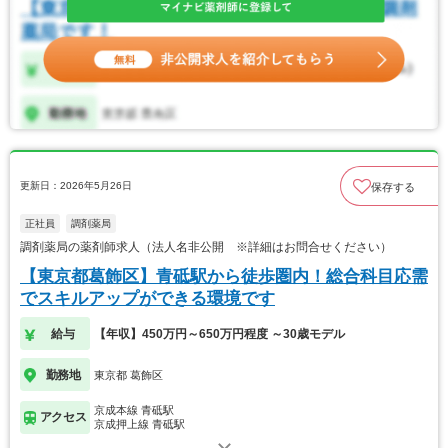
更新日：2026年5月26日
保存する
正社員
調剤薬局
調剤薬局の薬剤師求人（法人名非公開 ※詳細はお問合せください）
【東京都葛飾区】青砥駅から徒歩圏内！総合科目応需
でスキルアップができる環境です
給与
【年収】450万円～650万円程度 ～30歳モデル
勤務地
東京都 葛飾区
京成本線 青砥駅
アクセス
京成押上線 青砥駅