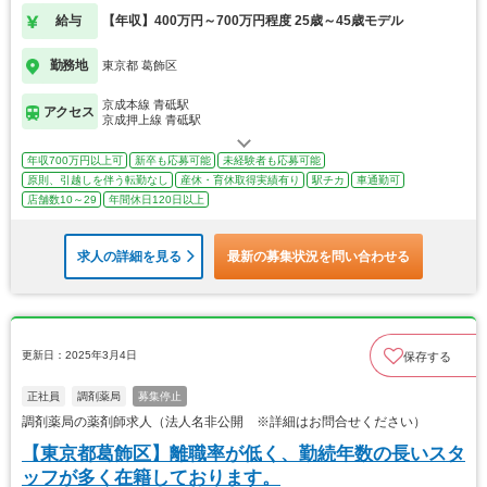
給与
【年収】400万円～700万円程度 25歳～45歳モデル
勤務地
東京都 葛飾区
京成本線 青砥駅
アクセス
京成押上線 青砥駅
年収700万円以上可
新卒も応募可能
未経験者も応募可能
原則、引越しを伴う転勤なし
産休・育休取得実績有り
駅チカ
車通勤可
店舗数10～29
年間休日120日以上
求人の詳細を見る
最新の募集状況を問い合わせる
更新日：2025年3月4日
保存する
正社員
調剤薬局
募集停止
調剤薬局の薬剤師求人（法人名非公開 ※詳細はお問合せください）
【東京都葛飾区】離職率が低く、勤続年数の長いスタ
ッフが多く在籍しております。