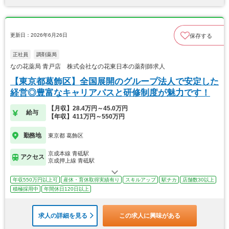
更新日：2026年6月26日
保存する
正社員
調剤薬局
なの花薬局 青戸店 株式会社なの花東日本の薬剤師求人
【東京都葛飾区】全国展開のグループ法人で安定した
経営◎豊富なキャリアパスと研修制度が魅力です！
【月収】28.4万円～45.0万円
給与
【年収】411万円～550万円
勤務地
東京都 葛飾区
京成本線 青砥駅
アクセス
京成押上線 青砥駅
年収550万円以上可
産休・育休取得実績有り
スキルアップ
駅チカ
店舗数30以上
積極採用中
年間休日120日以上
求人の詳細を見る
この求人に興味がある