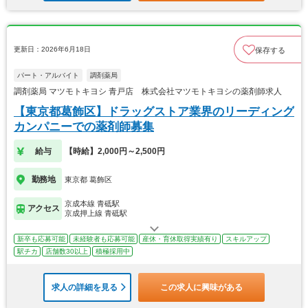
更新日：2026年6月18日
保存する
パート・アルバイト
調剤薬局
調剤薬局 マツモトキヨシ 青戸店 株式会社マツモトキヨシの薬剤師求人
【東京都葛飾区】ドラッグストア業界のリーディング
カンパニーでの薬剤師募集
給与
【時給】2,000円～2,500円
勤務地
東京都 葛飾区
京成本線 青砥駅
アクセス
京成押上線 青砥駅
新卒も応募可能
未経験者も応募可能
産休・育休取得実績有り
スキルアップ
駅チカ
店舗数30以上
積極採用中
求人の詳細を見る
この求人に興味がある