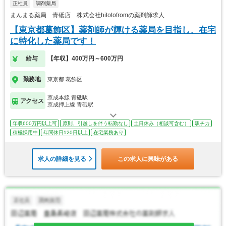
正社員
調剤薬局
まんまる薬局 青砥店 株式会社hitotofromの薬剤師求人
【東京都葛飾区】薬剤師が輝ける薬局を目指し、在宅
に特化した薬局です！
給与
【年収】400万円～600万円
勤務地
東京都 葛飾区
京成本線 青砥駅
アクセス
京成押上線 青砥駅
年収600万円以上可
原則、引越しを伴う転勤なし
土日休み（相談可含む）
駅チカ
積極採用中
年間休日120日以上
在宅業務あり
求人の詳細を見る
この求人に興味がある