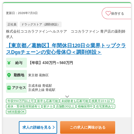
更新日：2026年7月3日
保存する
正社員
ドラッグストア（調剤併設）
株式会社ココカラファインヘルスケア ココカラファイン 青戸店の薬剤師
求人
【東京都／葛飾区】年間休日120日☆業界トップクラ
スDgsチェーンの安心母体◎＜調剤併設＞
給与
【年収】430万円～560万円
勤務地
東京都 葛飾区
京成本線 青砥駅
アクセス
京成押上線 青砥駅
年収550万円以上可
新卒も応募可能
未経験者も応募可能
残業月10ｈ以下
産休・育休取得実績有り
駅チカ
店舗数30以上
積極採用中
在宅業務あり
WEB面接OK
求人の詳細を見る
この求人に興味がある