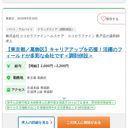
更新日：2026年6月18日
保存する
パート・アルバイト
ドラッグストア（調剤併設）
株式会社ココカラファインヘルスケア ココカラファイン 青戸店の薬剤師
求人
【東京都／葛飾区】キャリアアップを応援！活躍のフ
ィールドが多彩な会社です＜調剤併設＞
給与
【時給】2,000円～2,200円
勤務地
東京都 葛飾区
京成本線 青砥駅
アクセス
京成押上線 青砥駅
新卒も応募可能
未経験者も応募可能
残業月10ｈ以下
産休・育休取得実績有り
駅チカ
店舗数30以上
積極採用中
在宅業務あり
WEB面接OK
求人の詳細を見る
この求人に興味がある