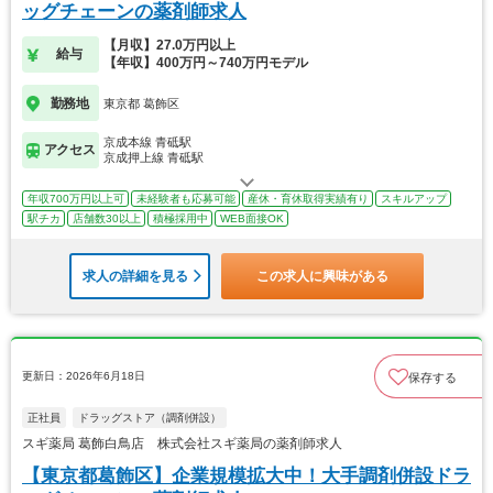
ッグチェーンの薬剤師求人
【月収】27.0万円以上
給与
【年収】400万円～740万円モデル
勤務地
東京都 葛飾区
京成本線 青砥駅
アクセス
京成押上線 青砥駅
年収700万円以上可
未経験者も応募可能
産休・育休取得実績有り
スキルアップ
駅チカ
店舗数30以上
積極採用中
WEB面接OK
求人の詳細を見る
この求人に興味がある
更新日：2026年6月18日
保存する
正社員
ドラッグストア（調剤併設）
スギ薬局 葛飾白鳥店 株式会社スギ薬局の薬剤師求人
【東京都葛飾区】企業規模拡大中！大手調剤併設ドラ