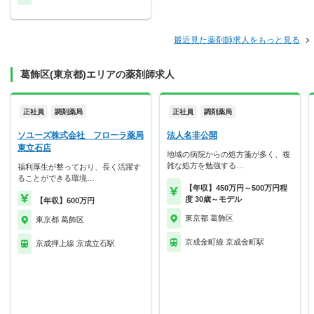
最近見た薬剤師求人をもっと見る
葛飾区(東京都)エリアの薬剤師求人
正社員
調剤薬局
正社員
調剤薬局
ソユーズ株式会社 フローラ薬局
法人名非公開
東立石店
地域の病院からの処方箋が多く、複
雑な処方を勉強する…
福利厚生が整っており、長く活躍す
ることができる環境…
【年収】450万円～500万円程
度 30歳～モデル
【年収】600万円
東京都 葛飾区
東京都 葛飾区
京成金町線 京成金町駅
京成押上線 京成立石駅