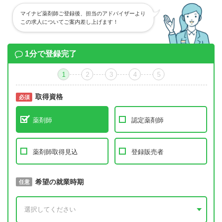
マイナビ薬剤師ご登録後、担当のアドバイザーより
この求人についてご案内差し上げます！
1分で登録完了
1
2
3
4
5
取得資格
必須
必須
薬剤師
認定薬剤師
薬剤師取得見込
登録販売者
取得予定年
希望の就業時期
必須
任意