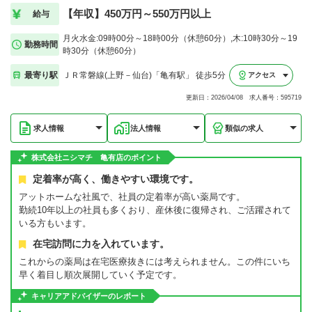
【年収】450万円～550万円以上
給与
月火水金:09時00分～18時00分（休憩60分）,木:10時30分～19
勤務時間
時30分（休憩60分）
最寄り駅
ＪＲ常磐線(上野－仙台)「亀有駅」 徒歩5分
アクセス
更新日：2026/04/08 求人番号：595719
求人情報
法人情報
類似の求人
株式会社ニシマチ 亀有店のポイント
定着率が高く、働きやすい環境です。
アットホームな社風で、社員の定着率が高い薬局です。
勤続10年以上の社員も多くおり、産休後に復帰され、ご活躍されて
いる方もいます。
在宅訪問に力を入れています。
これからの薬局は在宅医療抜きには考えられません。この件にいち
早く着目し順次展開していく予定です。
キャリアアドバイザーのレポート