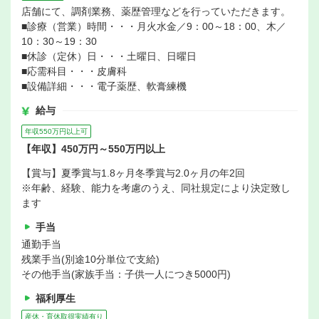
店舗にて、調剤業務、薬歴管理などを行っていただきます。
■診療（営業）時間・・・月火水金／9：00～18：00、木／
10：30～19：30
■休診（定休）日・・・土曜日、日曜日
■応需科目・・・皮膚科
■設備詳細・・・電子薬歴、軟膏練機
給与
年収550万円以上可
【年収】450万円～550万円以上
【賞与】夏季賞与1.8ヶ月冬季賞与2.0ヶ月の年2回
※年齢、経験、能力を考慮のうえ、同社規定により決定致し
ます
手当
通勤手当
残業手当(別途10分単位で支給)
その他手当(家族手当：子供一人につき5000円)
福利厚生
産休・育休取得実績有り