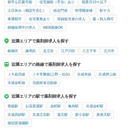
新卒も応募可能
住宅補助（手当）あり
残業月10ｈ以下
土日休み（相談可含む）
総合門前
管理職候補
駅チカ
車通勤可
在宅業務あり
登録販売者の求人
夏～秋入職可
積極採用中の求人
WEB面接OK
近隣エリアで薬剤師求人を探す
板橋区
練馬区
足立区
江戸川区
八王子市
立川市
近隣エリアの路線で薬剤師求人を探す
ＪＲ総武線
ＪＲ常磐線(上野－仙台)
京成本線
京成押上線
京成金町線
北総鉄道北総線
近隣エリアの駅で薬剤師求人を探す
青砥駅
お花茶屋駅
金町駅
亀有駅
京成金町駅
京成高砂駅
京成立石駅
柴又駅
新小岩駅
新柴又駅
堀切菖蒲園駅