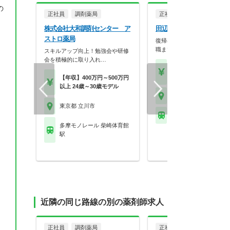
の
正社員
調剤薬局
正社員
調剤薬局
株式会社大和調剤センター ア
田辺薬局株式会社 立川南
ストロ薬局
復帰率ほぼ100％！新人から
職まで研修充実で長…
スキルアップ向上！勉強会や研修
会を積極的に取り入れ…
【月収】28.0万円
【年収】392万円～55
【年収】400万円～500万円
以上 24歳～30歳モデル
東京都 立川市
東京都 立川市
ＪＲ中央線 立川駅 他
多摩モノレール 柴崎体育館
駅
近隣の同じ路線の別の薬剤師求人
正社員
調剤薬局
正社員
調剤薬局