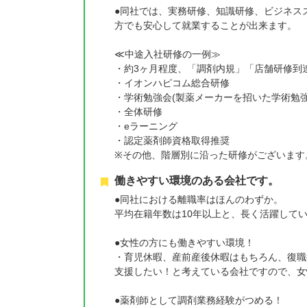
●同社では、実務研修、知識研修、ビジネス
方でも安心して就業することが出来ます。
≪中途入社研修の一例≫
・約3ヶ月程度、「調剤内規」「店舗研修到
・イオンハピコム総合研修
・学術勉強会(製薬メーカーを招いた学術勉強
・全体研修
・eラーニング
・認定薬剤師資格取得推奨
※その他、階層別に沿った研修がございます
働きやすい環境のある会社です。
●同社における離職率はほんのわずか。
平均在籍年数は10年以上と、長く活躍して
●女性の方にも働きやすい環境！
・育児休暇、産前産後休暇はもちろん、復職
支援したい！と考えている会社ですので、女
●薬剤師として調剤業務経験がつめる！