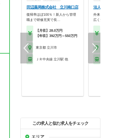
籍
田辺薬局株式会社 立川南口店
法人名非公開
復帰率ほぼ100％！新人から管理
外来・在宅・健康イベントな
職まで研修充実で長…
広く勉強できる環境が…
【月収】28.0万円
【年収】450万円～63
【年収】392万円～550万円
程度
東京都 立川市
東京都 立川市
ＪＲ中央線 立川駅 他
ＪＲ青梅線 西立川駅
この求人と似た求人をチェック
エリア