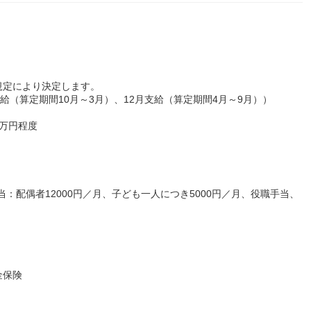
規定により決定します。
支給（算定期間10月～3月）、12月支給（算定期間4月～9月））
0万円程度
：配偶者12000円／月、子ども一人につき5000円／月、役職手当、
金保険