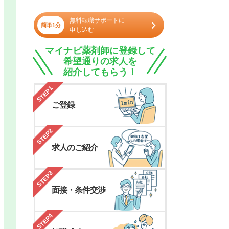
無料転職サポートに
簡単1分
申し込む
マイナビ薬剤師に登録して
希望通りの求人を
紹介してもらう！
STEP1
ご登録
STEP2
求人のご紹介
STEP3
面接・条件交渉
STEP4