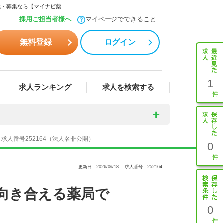
職・募集なら【マイナビ薬
採用ご担当者様へ
マイページでできること
無料登録
ログイン
1
求人ランキング
求人を検索する
人番号252164（法人名非公開）
0
更新日：2026/06/18
求人番号：252164
向き合える薬局で
0