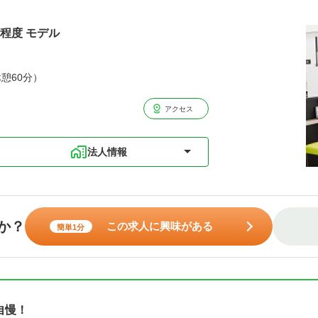
円程度 モデル
休憩60分）
アクセス
法人情報
か？
この求人に興味がある
簡単1分
自慢！