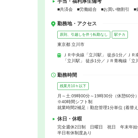
手当・福利厚生備考
■共済会 ■労働組合 ■お買い物割引 
勤務地・アクセス
原則、引越しを伴う転勤なし
駅チカ
東京都 立川市
ＪＲ中央線「立川駅」 徒歩1分／ＪＲ南
「立川駅」 徒歩1分／ＪＲ青梅線「立川
勤務時間
残業月10ｈ以下
月～土:09時00分～19時30分（休憩60分
※40時間シフト制
就業時間2補足：勤怠管理1分単位 (着替え
休日・休暇
完全週休2日制 日曜日 祝日 年末年
半日有休制度あり