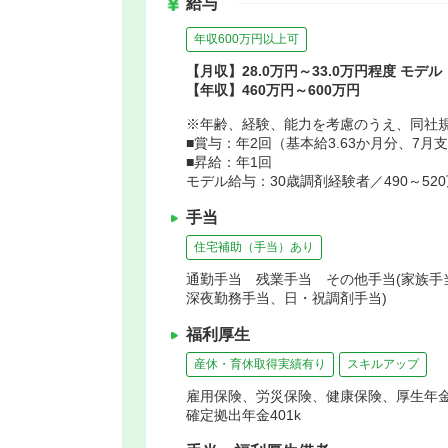
給与
年収600万円以上可
【月収】28.0万円～33.0万円程度 モデル
【年収】460万円～600万円
※年齢、経験、能力を考慮のうえ、同社
■賞与：年2回（基本給3.63か月分、7月
■昇給：年1回
モデル給与：30歳調剤経験者／490～52
手当
住宅補助（手当）あり
通勤手当 残業手当 その他手当(家族手当
深夜勤務手当、日・祝調剤手当)
福利厚生
産休・育休取得実績有り
スキルアップ
雇用保険、労災保険、健康保険、厚生年
確定拠出年金401k