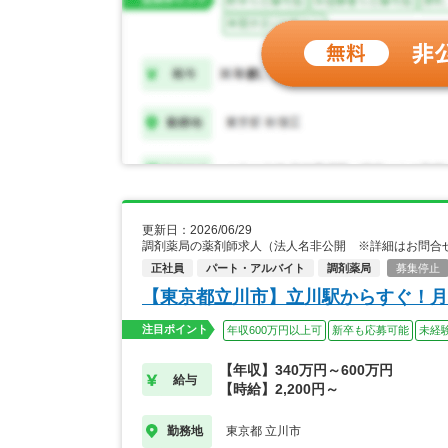
更新日：2026/06/29
調剤薬局の薬剤師求人（法人名非公開 ※詳細はお問合
正社員
パート・アルバイト
調剤薬局
募集停止
【東京都立川市】立川駅からすぐ！月
注目ポイント
年収600万円以上可
新卒も応募可能
未経
【年収】340万円～600万円
給与
【時給】2,200円～
東京都 立川市
勤務地