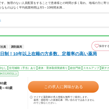
です。無理のない人員配置をすることで患者様との時間が多く取れ、地域の方に寄
うなものはなく平均残業時間は月5～10時間未満…
た
保存す
正社員
調剤薬局
日制！10年以上在籍の方多数、定着率の高い薬局
勤なし
住宅補助（手当）あり
産休・育休取得実績有り
総合門前
スキルアップ
駅チ
休日120日以上
40歳
この求人に興味がある
歳～40歳
マイナビ薬剤師が求人情報を無料でご提供します。
薬局・病院等への直接応募・問い合わせではありません
のでご安心ください。