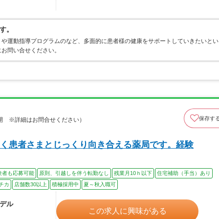
す。
トや運動指導プログラムのなど、多面的に患者様の健康をサポートしていきたいとい
にお問い合せください。
保存す
開 ※詳細はお問合せください）
く患者さまとじっくり向き合える薬局です。経験
験者も応募可能
原則、引越しを伴う転勤なし
残業月10ｈ以下
住宅補助（手当）あり
チカ
店舗数30以上
積極採用中
夏～秋入職可
モデル
この求人に興味がある