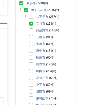
東京都
(7248件)
都下その他
(2116件)
八王子市
(267件)
立川市
(113件)
武蔵野市
(116件)
る
三鷹市
(94件)
青梅市
(61件)
府中市
(131件)
昭島市
(60件)
調布市
(127件)
町田市
(204件)
小金井市
(56件)
小平市
(80件)
日野市
(91件)
東村山市
(73件)