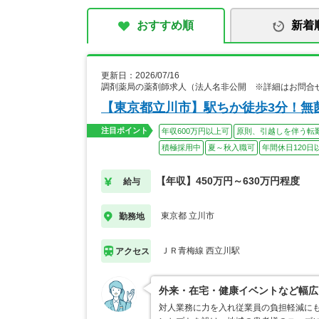
おすすめ順
新着
更新日：2026/07/16
調剤薬局の薬剤師求人（法人名非公開 ※詳細はお問合
【東京都立川市】駅ちか徒歩3分！無
注目ポイント
年収600万円以上可
原則、引越しを伴う転
積極採用中
夏～秋入職可
年間休日120日
【年収】450万円～630万円程度
給与
東京都 立川市
勤務地
ＪＲ青梅線 西立川駅
アクセス
外来・在宅・健康イベントなど幅広
対人業務に力を入れ従業員の負担軽減にも