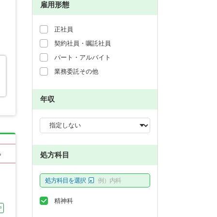
雇用形態
正社員
契約社員・嘱託社員
パート・アルバイト
業務委託その他
り
年収
処方科目
る
処方科目を選択
例）内科
精神科
中