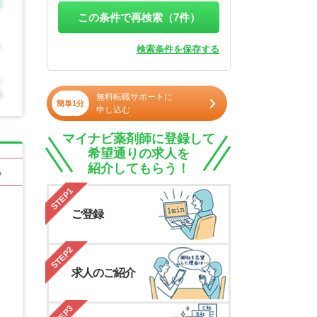
この条件で再検索（
7
件）
検索条件を保存する
無料転職サポートに
簡単1分
申し込む
マイナビ薬剤師に登録して
希望通りの求人を
紹介してもらう！
る
STEP1
ご登録
STEP2
求人のご紹介
STEP3