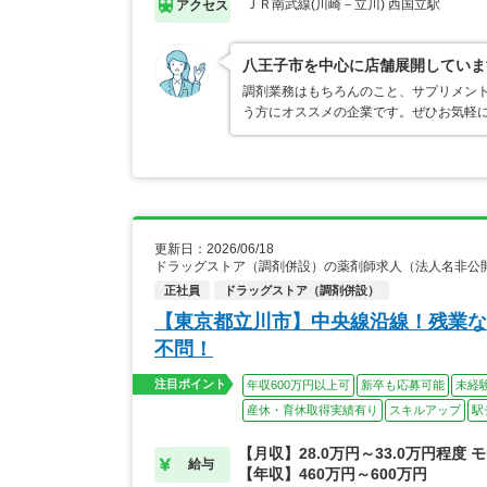
ＪＲ南武線(川崎－立川) 西国立駅
アクセス
八王子市を中心に店舗展開していま
調剤業務はもちろんのこと、サプリメン
う方にオススメの企業です。ぜひお気軽
更新日：2026/06/18
ドラッグストア（調剤併設）の薬剤師求人（法人名非公
正社員
ドラッグストア（調剤併設）
【東京都立川市】中央線沿線！残業な
不問！
注目ポイント
年収600万円以上可
新卒も応募可能
未経
産休・育休取得実績有り
スキルアップ
駅
【月収】28.0万円～33.0万円程度 
給与
【年収】460万円～600万円