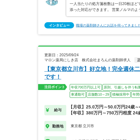
一人当たりの処方箋枚数は一日20枚ほど
添った対応ができます。 営業ノルマのよ
インタビュー
職場の薬剤師さんにお話を伺ってきまし
更新日：2025/09/24
マロン薬局にしき店 株式会社まろんの薬剤師求人
【東京都立川市】好立地！完全週休二
です！
注目ポイント
年収700万円以上可
原則、引越しを伴う転
車通勤可
店舗数10～29
積極採用中
年間
【月収】25.0万円～50.0万円24歳～
給与
【年収】380万円～750万円程度 24
東京都 立川市
勤務地