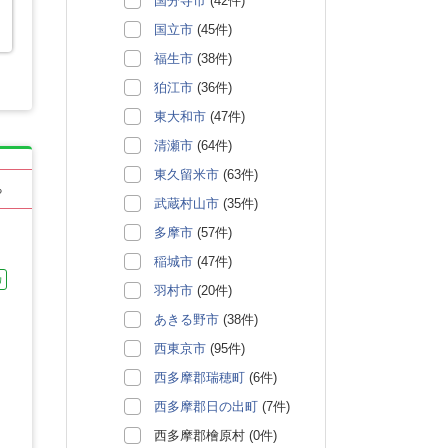
国分寺市
(42件)
り
国立市
(45件)
福生市
(38件)
狛江市
(36件)
東大和市
(47件)
清瀬市
(64件)
東久留米市
(63件)
る
武蔵村山市
(35件)
多摩市
(57件)
稲城市
(47件)
カ
羽村市
(20件)
あきる野市
(38件)
西東京市
(95件)
西多摩郡瑞穂町
(6件)
西多摩郡日の出町
(7件)
西多摩郡檜原村 (0件)