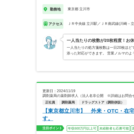
東京都 立川市
勤務地
ＪＲ中央線 立川駅／ＪＲ南武線(川崎－立
アクセス
一人当たりの枚数が20枚程度！お
一人当たりの処方箋枚数は一日20枚ほど
添った対応ができます。 営業ノルマのよ
更新日：2024/11/19
調剤薬局の薬剤師求人（法人名非公開 ※詳細はお問合
正社員
調剤薬局
ドラッグストア（調剤併設）
【東京都立川市】 外来・OTC・在
す。
注目ポイント
年収600万円以上可
未経験者も応募可能