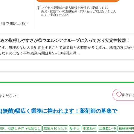
マイナビ薬剤師が求人情報を無料でご提供します。
薬局・病院等への直接応募・問い合わせではありません
のでご安心ください。
川) 立川駅…ほか
休みの取得しやすさが◎ウエルシアグループに入っており安定性抜群！
です。無理のない人員配置をすることで患者様との時間が多く取れ、地域の方に寄
うなものはなく平均残業時間は月5～10時間未満…
保存す
せください）
宅(無菌)幅広く業務に携われます！薬剤師の募集で
原則、引越しを伴う転勤なし
残業月10ｈ以下
駅チカ
車通勤可
店舗数1～9
積極採用