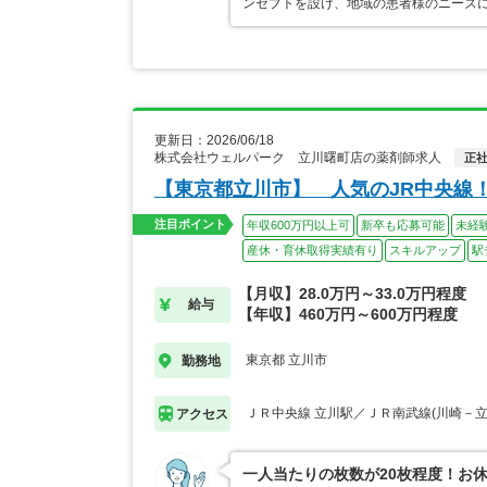
ンセプトを設け、地域の患者様のニーズに
更新日：2026/06/18
株式会社ウェルパーク 立川曙町店の薬剤師求人
正
【東京都立川市】 人気のJR中央線
注目ポイント
年収600万円以上可
新卒も応募可能
未経
産休・育休取得実績有り
スキルアップ
駅
【月収】28.0万円～33.0万円程度
給与
【年収】460万円～600万円程度
東京都 立川市
勤務地
ＪＲ中央線 立川駅／ＪＲ南武線(川崎－立
アクセス
一人当たりの枚数が20枚程度！お