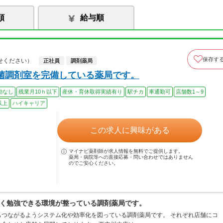
順
給与順
保存す
せください）
正社員
調剤薬局
菌調剤室を完備している薬局です。
勤なし
残業月10ｈ以下
産休・育休取得実績有り
駅チカ
車通勤可
店舗数1～9
以上
ハイキャリア
この求人に興味がある
マイナビ薬剤師が求人情報を無料でご提供します。
薬局・病院等への直接応募・問い合わせではありません
のでご安心ください。
く勉強できる環境が整っている調剤薬局です。
つながるようシステム化や効率化を図っている調剤薬局です。 それぞれ店舗にコ