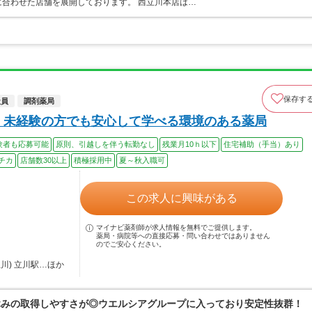
合わせた店舗を展開しております。 西立川本店は…
保存す
社員
調剤薬局
！未経験の方でも安心して学べる環境のある薬局
験者も応募可能
原則、引越しを伴う転勤なし
残業月10ｈ以下
住宅補助（手当）あり
チカ
店舗数30以上
積極採用中
夏～秋入職可
この求人に興味がある
マイナビ薬剤師が求人情報を無料でご提供します。
薬局・病院等への直接応募・問い合わせではありません
のでご安心ください。
川) 立川駅…ほか
休みの取得しやすさが◎ウエルシアグループに入っており安定性抜群！