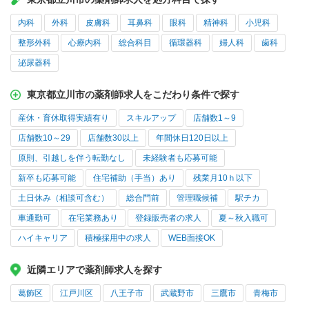
内科
外科
皮膚科
耳鼻科
眼科
精神科
小児科
整形外科
心療内科
総合科目
循環器科
婦人科
歯科
泌尿器科
東京都立川市の薬剤師求人をこだわり条件で探す
産休・育休取得実績有り
スキルアップ
店舗数1～9
店舗数10～29
店舗数30以上
年間休日120日以上
原則、引越しを伴う転勤なし
未経験者も応募可能
新卒も応募可能
住宅補助（手当）あり
残業月10ｈ以下
土日休み（相談可含む）
総合門前
管理職候補
駅チカ
車通勤可
在宅業務あり
登録販売者の求人
夏～秋入職可
ハイキャリア
積極採用中の求人
WEB面接OK
近隣エリアで薬剤師求人を探す
葛飾区
江戸川区
八王子市
武蔵野市
三鷹市
青梅市