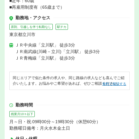
■定年：60歳
■再雇用制度有（65歳まで）
勤務地・アクセス
原則、引越しを伴う転勤なし
駅チカ
東京都立川市
ＪＲ中央線「立川駅」 徒歩3分
ＪＲ南武線(川崎－立川)「立川駅」 徒歩3分
ＪＲ青梅線「立川駅」 徒歩3分
同じエリアで似た条件の求人や、同じ路線の求人なども喜んでご紹
介いたします。お悩みやご希望があれば、ぜひご相談ください。
無料で相談する
勤務時間
残業月10ｈ以下
月～日・祝:09時00分～19時30分（休憩60分）
勤務曜日備考：月火水木金土日
休日・休暇