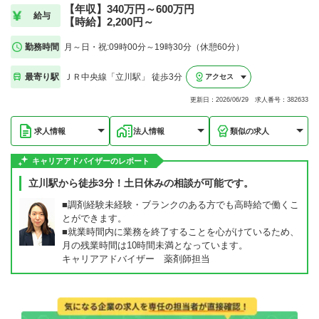
【年収】340万円～600万円
給与
【時給】2,200円～
勤務時間
月～日・祝:09時00分～19時30分（休憩60分）
最寄り駅
ＪＲ中央線「立川駅」 徒歩3分
アクセス
更新日：2026/06/29 求人番号：382633
求人情報
法人情報
類似の求人
キャリアアドバイザーのレポート
立川駅から徒歩3分！土日休みの相談が可能です。
■調剤経験未経験・ブランクのある方でも高時給で働くこ
とができます。
■就業時間内に業務を終了することを心がけているため、
月の残業時間は10時間未満となっています。
キャリアアドバイザー 薬剤師担当