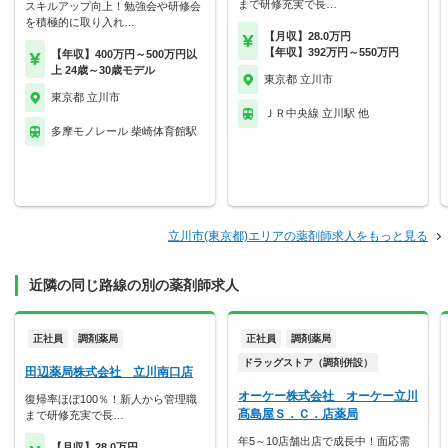
まで研修充実で長…
スキルアップ向上！勉強会や研修会
を積極的に取り入れ…
【月収】28.0万円
【年収】392万円～550万円
【年収】400万円～500万円以
上 24歳～30歳モデル
東京都 立川市
東京都 立川市
ＪＲ中央線 立川駅 他
多摩モノレール 柴崎体育館駅
立川市(東京都)エリアの薬剤師求人をもっと見る
近隣の同じ路線の別の薬剤師求人
正社員
調剤薬局
正社員
調剤薬局
ドラッグストア（調剤併設）
田辺薬局株式会社 立川南口店
オーケー株式会社 オーケー立川
復帰率ほぼ100％！新人から管理職
髙島屋Ｓ．Ｃ．店薬局
まで研修充実で長…
年5～10店舗出店で成長中！面応需
【月収】28.0万円