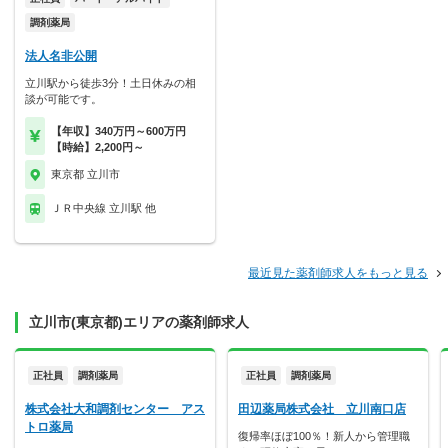
調剤薬局
法人名非公開
立川駅から徒歩3分！土日休みの相
談が可能です。
【年収】340万円～600万円
【時給】2,200円～
東京都 立川市
ＪＲ中央線 立川駅 他
最近見た薬剤師求人をもっと見る
立川市(東京都)エリアの薬剤師求人
正社員
調剤薬局
正社員
調剤薬局
株式会社大和調剤センター アス
田辺薬局株式会社 立川南口店
トロ薬局
復帰率ほぼ100％！新人から管理職