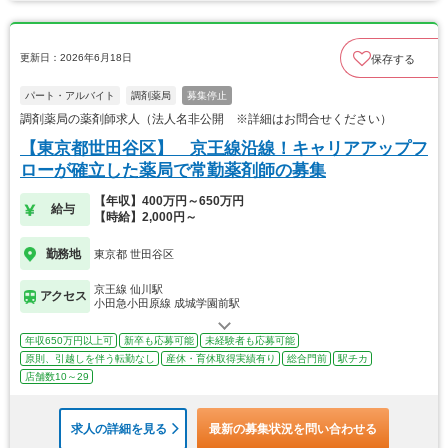
更新日：2026年6月18日
保存する
パート・アルバイト
調剤薬局
募集停止
調剤薬局の薬剤師求人（法人名非公開 ※詳細はお問合せください）
【東京都世田谷区】 京王線沿線！キャリアアップフ
ローが確立した薬局で常勤薬剤師の募集
【年収】400万円～650万円
給与
【時給】2,000円～
勤務地
東京都 世田谷区
京王線 仙川駅
アクセス
小田急小田原線 成城学園前駅
年収650万円以上可
新卒も応募可能
未経験者も応募可能
原則、引越しを伴う転勤なし
産休・育休取得実績有り
総合門前
駅チカ
店舗数10～29
求人の詳細を見る
最新の募集状況を問い合わせる