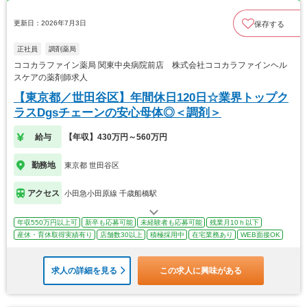
更新日：2026年7月3日
保存する
正社員
調剤薬局
ココカラファイン薬局 関東中央病院前店 株式会社ココカラファインヘル
スケアの薬剤師求人
【東京都／世田谷区】年間休日120日☆業界トップク
ラスDgsチェーンの安心母体◎＜調剤＞
給与
【年収】430万円～560万円
勤務地
東京都 世田谷区
アクセス
小田急小田原線 千歳船橋駅
年収550万円以上可
新卒も応募可能
未経験者も応募可能
残業月10ｈ以下
産休・育休取得実績有り
店舗数30以上
積極採用中
在宅業務あり
WEB面接OK
求人の詳細を見る
この求人に興味がある