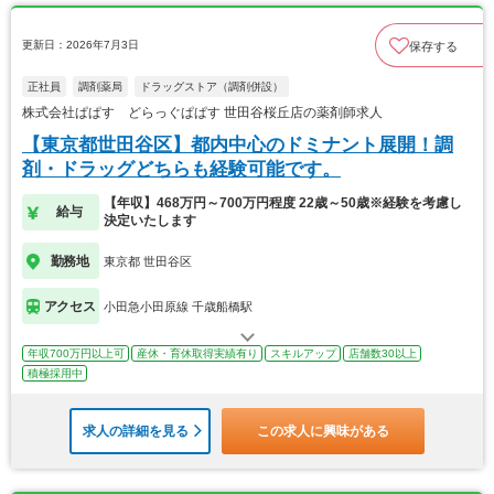
更新日：2026年7月3日
保存する
正社員
調剤薬局
ドラッグストア（調剤併設）
株式会社ぱぱす どらっぐぱぱす 世田谷桜丘店の薬剤師求人
【東京都世田谷区】都内中心のドミナント展開！調
剤・ドラッグどちらも経験可能です。
【年収】468万円～700万円程度 22歳～50歳※経験を考慮し
給与
決定いたします
勤務地
東京都 世田谷区
アクセス
小田急小田原線 千歳船橋駅
年収700万円以上可
産休・育休取得実績有り
スキルアップ
店舗数30以上
積極採用中
求人の詳細を見る
この求人に興味がある