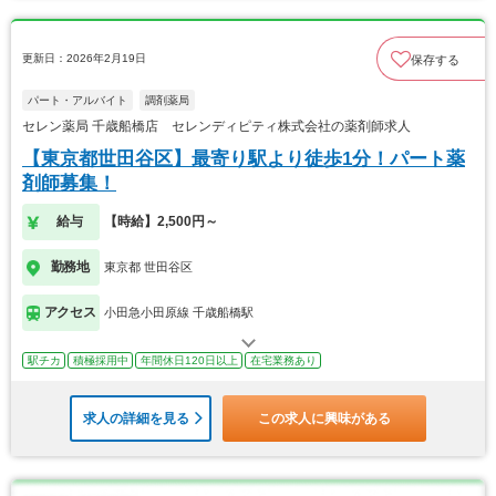
更新日：2026年2月19日
保存する
パート・アルバイト
調剤薬局
セレン薬局 千歳船橋店 セレンディピティ株式会社の薬剤師求人
【東京都世田谷区】最寄り駅より徒歩1分！パート薬
剤師募集！
給与
【時給】2,500円～
勤務地
東京都 世田谷区
アクセス
小田急小田原線 千歳船橋駅
駅チカ
積極採用中
年間休日120日以上
在宅業務あり
求人の詳細を見る
この求人に興味がある