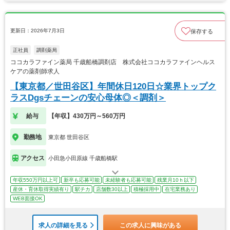
更新日：2026年7月3日
保存する
正社員
調剤薬局
ココカラファイン薬局 千歳船橋調剤店 株式会社ココカラファインヘルス
ケアの薬剤師求人
【東京都／世田谷区】年間休日120日☆業界トップク
ラスDgsチェーンの安心母体◎＜調剤＞
給与
【年収】430万円～560万円
勤務地
東京都 世田谷区
アクセス
小田急小田原線 千歳船橋駅
年収550万円以上可
新卒も応募可能
未経験者も応募可能
残業月10ｈ以下
産休・育休取得実績有り
駅チカ
店舗数30以上
積極採用中
在宅業務あり
WEB面接OK
求人の詳細を見る
この求人に興味がある