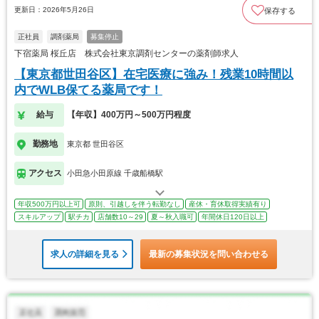
更新日：2026年5月26日
保存する
正社員
調剤薬局
募集停止
下宿薬局 桜丘店 株式会社東京調剤センターの薬剤師求人
【東京都世田谷区】在宅医療に強み！残業10時間以
内でWLB保てる薬局です！
給与
【年収】400万円～500万円程度
勤務地
東京都 世田谷区
アクセス
小田急小田原線 千歳船橋駅
年収500万円以上可
原則、引越しを伴う転勤なし
産休・育休取得実績有り
スキルアップ
駅チカ
店舗数10～29
夏～秋入職可
年間休日120日以上
求人の詳細を見る
最新の募集状況を問い合わせる