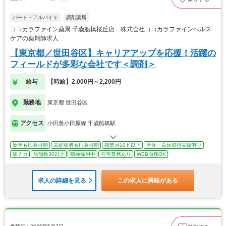
パート・アルバイト
調剤薬局
ココカラファイン薬局 千歳船橋桜丘店 株式会社ココカラファインヘルス
ケアの薬剤師求人
【東京都／世田谷区】キャリアアップを応援！活躍の
フィールドが多彩な会社です＜調剤＞
給与
【時給】2,000円～2,200円
勤務地
東京都 世田谷区
アクセス
小田急小田原線 千歳船橋駅
新卒も応募可能
未経験者も応募可能
残業月10ｈ以下
産休・育休取得実績有り
駅チカ
店舗数30以上
積極採用中
在宅業務あり
WEB面接OK
求人の詳細を見る
この求人に興味がある