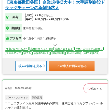
【東京都世田谷区】企業規模拡大中！大手調剤併設ド
ラッグチェーンの薬剤師求人
【月収】27.0万円以上
給与
【年収】400万円～740万円モデル
勤務地
東京都 世田谷区
アクセス
小田急小田原線 千歳船橋駅
年収700万円以上可
未経験者も応募可能
残業月10ｈ以下
産休・育休取得実績有り
スキルアップ
駅チカ
店舗数30以上
積極採用中
夏～秋入職可
WEB面接OK
求人の詳細を見る
この求人に興味がある
更新日：2026年6月18日
保存する
パート・アルバイト
調剤薬局
ココカラファイン薬局 関東中央病院前店 株式会社ココカラファインヘル
スケアの薬剤師求人