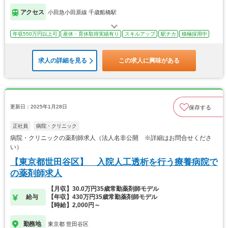
アクセス
小田急小田原線 千歳船橋駅
年収550万円以上可
産休・育休取得実績有り
スキルアップ
駅チカ
積極採用中
求人の詳細を見る
この求人に興味がある
更新日：2025年1月28日
保存する
正社員
病院・クリニック
病院・クリニックの薬剤師求人（法人名非公開 ※詳細はお問合せくださ
い）
【東京都世田谷区】 入院人工透析を行う療養病院で
の薬剤師求人
【月収】30.0万円35歳常勤薬剤師モデル
給与
【年収】430万円35歳常勤薬剤師モデル
【時給】2,000円～
勤務地
東京都 世田谷区