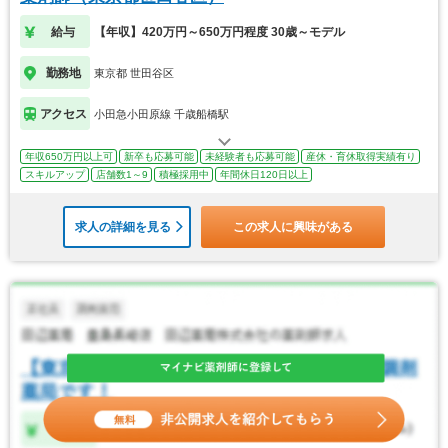
給与
【年収】420万円～650万円程度 30歳～モデル
勤務地
東京都 世田谷区
アクセス
小田急小田原線 千歳船橋駅
年収650万円以上可
新卒も応募可能
未経験者も応募可能
産休・育休取得実績有り
スキルアップ
店舗数1～9
積極採用中
年間休日120日以上
求人の詳細を見る
この求人に興味がある