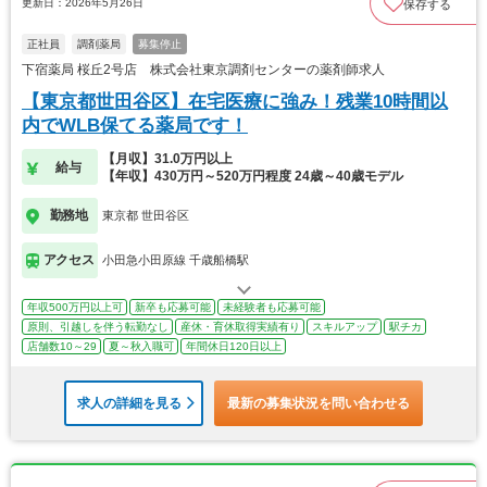
更新日：2026年5月26日
保存する
正社員
調剤薬局
募集停止
下宿薬局 桜丘2号店 株式会社東京調剤センターの薬剤師求人
【東京都世田谷区】在宅医療に強み！残業10時間以
内でWLB保てる薬局です！
【月収】31.0万円以上
給与
【年収】430万円～520万円程度 24歳～40歳モデル
勤務地
東京都 世田谷区
アクセス
小田急小田原線 千歳船橋駅
年収500万円以上可
新卒も応募可能
未経験者も応募可能
原則、引越しを伴う転勤なし
産休・育休取得実績有り
スキルアップ
駅チカ
店舗数10～29
夏～秋入職可
年間休日120日以上
求人の詳細を見る
最新の募集状況を問い合わせる