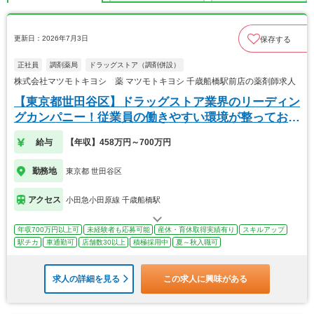
更新日：2026年7月3日
保存する
正社員
調剤薬局
ドラッグストア（調剤併設）
株式会社マツモトキヨシ 薬 マツモトキヨシ 千歳船橋駅前店の薬剤師求人
【東京都世田谷区】ドラッグストア業界のリーディン
グカンパニー！従業員の働きやすい環境が整っており
ます
給与
【年収】458万円～700万円
勤務地
東京都 世田谷区
アクセス
小田急小田原線 千歳船橋駅
年収700万円以上可
未経験者も応募可能
産休・育休取得実績有り
スキルアップ
駅チカ
車通勤可
店舗数30以上
積極採用中
夏～秋入職可
求人の詳細を見る
この求人に興味がある