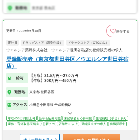
更新日：2026年6月18日
保存する
正社員
ドラッグストア（調剤併設）
ドラッグストア（OTCのみ）
ウエルシア薬局株式会社 ウエルシア世田谷砧店の登録販売者の求人
登録販売者（東京都世田谷区／ウエルシア世田谷砧
店）
【月収】21.5万円～27.0万円
給与
【年収】308万円～450万円
勤務地
東京都 世田谷区
アクセス
小田急小田原線 千歳船橋駅
年収450万円以上可
新卒も応募可能
未経験者も応募可能
住宅補助（手当）あり
産休・育休取得実績有り
駅チカ
店舗数30以上
登録販売者の求人
積極採用中