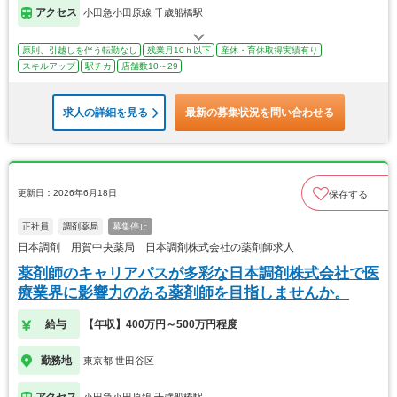
アクセス
小田急小田原線 千歳船橋駅
原則、引越しを伴う転勤なし
残業月10ｈ以下
産休・育休取得実績有り
スキルアップ
駅チカ
店舗数10～29
求人の詳細を見る
最新の募集状況を問い合わせる
更新日：2026年6月18日
保存する
正社員
調剤薬局
募集停止
日本調剤 用賀中央薬局 日本調剤株式会社の薬剤師求人
薬剤師のキャリアパスが多彩な日本調剤株式会社で医
療業界に影響力のある薬剤師を目指しませんか。
給与
【年収】400万円～500万円程度
勤務地
東京都 世田谷区
アクセス
小田急小田原線 千歳船橋駅