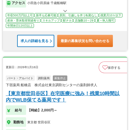
アクセス
小田急小田原線 千歳船橋駅
年収500万円以上可
新卒も応募可能
原則、引越しを伴う転勤なし
残業月10ｈ以下
産休・育休取得実績有り
スキルアップ
駅チカ
店舗数10～29
夏～秋入職可
年間休日120日以上
求人の詳細を見る
最新の募集状況を問い合わせる
更新日：2026年1月16日
保存する
パート・アルバイト
調剤薬局
募集停止
下宿薬局 船橋店 株式会社東京調剤センターの薬剤師求人
【東京都世田谷区】在宅医療に強み！残業10時間以
内でWLB保てる薬局です！
給与
【時給】2,000円～
勤務地
東京都 世田谷区