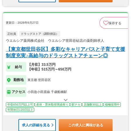
更新日：2026年6月27日
保存する
正社員
ドラッグストア（調剤併設）
ウエルシア薬局株式会社 ウエルシア世田谷砧店の薬剤師求人
【東京都世田谷区】多彩なキャリアパスと子育て支援
制度充実♪高給与のドラッグストアチェーン◎
【月収】33.5万円
給与
【年収】515万円～650万円
勤務地
東京都 世田谷区
アクセス
小田急小田原線 千歳船橋駅
年収650万円以上可
産休・育休取得実績有り
駅チカ
店舗数30以上
積極採用中
年間休日120日以上
求人の詳細を見る
この求人に興味がある