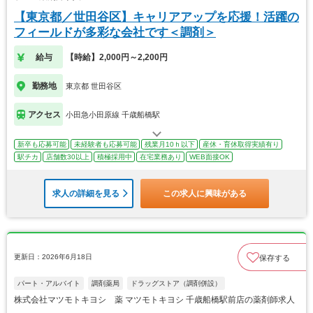
【東京都／世田谷区】キャリアアップを応援！活躍の
フィールドが多彩な会社です＜調剤＞
給与
【時給】2,000円～2,200円
勤務地
東京都 世田谷区
アクセス
小田急小田原線 千歳船橋駅
新卒も応募可能
未経験者も応募可能
残業月10ｈ以下
産休・育休取得実績有り
駅チカ
店舗数30以上
積極採用中
在宅業務あり
WEB面接OK
求人の詳細を見る
この求人に興味がある
更新日：2026年6月18日
保存する
パート・アルバイト
調剤薬局
ドラッグストア（調剤併設）
株式会社マツモトキヨシ 薬 マツモトキヨシ 千歳船橋駅前店の薬剤師求人