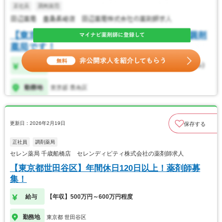
更新日：2026年2月19日
保存する
正社員
調剤薬局
セレン薬局 千歳船橋店 セレンディピティ株式会社の薬剤師求人
【東京都世田谷区】年間休日120日以上！薬剤師募
集！
給与
【年収】500万円～600万円程度
勤務地
東京都 世田谷区