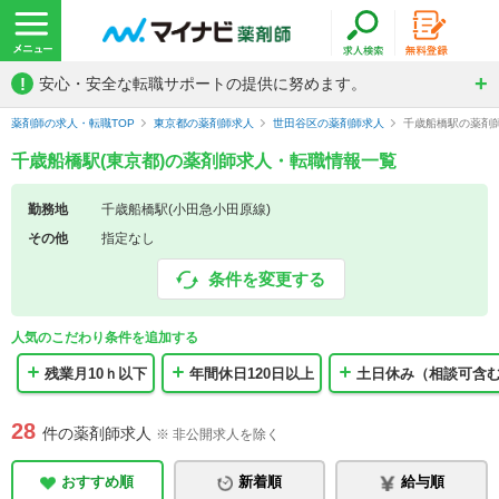
!
安心・安全な転職サポートの提供に努めます。
薬剤師の求人・転職TOP
東京都の薬剤師求人
世田谷区の薬剤師求人
千歳船橋駅の薬剤
千歳船橋駅(東京都)の薬剤師求人・転職情報一覧
勤務地
千歳船橋駅(小田急小田原線)
その他
指定なし
条件を変更する
人気のこだわり条件を追加する
残業月10ｈ以下
年間休日120日以上
土日休み（相談可含
28
件の薬剤師求人
※ 非公開求人を除く
おすすめ順
新着順
給与順