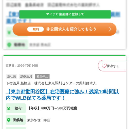
更新日：2026年5月26日
保存する
正社員
調剤薬局
募集停止
下宿薬局 船橋店 株式会社東京調剤センターの薬剤師求人
【東京都世田谷区】在宅医療に強み！残業10時間以
内でWLB保てる薬局です！
給与
【年収】400万円～500万円程度
勤務地
東京都 世田谷区