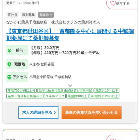
更新日：2026年8月6日
保存する
正社員
調剤薬局
募集停止
なかがわ薬局千歳船橋店 株式会社グラムの薬剤師求人
【東京都世田谷区】 首都圏を中心に展開する中堅調
剤薬局にて薬剤師募集
【月収】30.0万円
給与
【年収】420万円～740万円30歳～モデル
勤務地
東京都 世田谷区
アクセス
小田急小田原線 千歳船橋駅
年収700万円以上可
新卒も応募可能
未経験者も応募可能
残業月10ｈ以下
産休・育休取得実績有り
スキルアップ
店舗数30以上
年間休日120日以上
求人の詳細を見る
最新の募集状況を問い合わせる