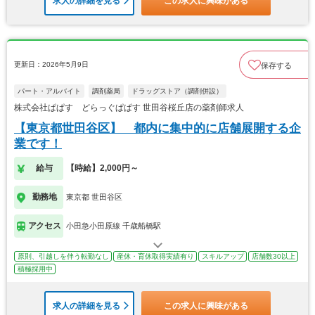
求人の詳細を見る
この求人に興味がある
更新日：2026年5月9日
保存する
パート・アルバイト
調剤薬局
ドラッグストア（調剤併設）
株式会社ぱぱす どらっぐぱぱす 世田谷桜丘店の薬剤師求人
【東京都世田谷区】 都内に集中的に店舗展開する企
業です！
給与
【時給】2,000円～
勤務地
東京都 世田谷区
アクセス
小田急小田原線 千歳船橋駅
原則、引越しを伴う転勤なし
産休・育休取得実績有り
スキルアップ
店舗数30以上
積極採用中
求人の詳細を見る
この求人に興味がある