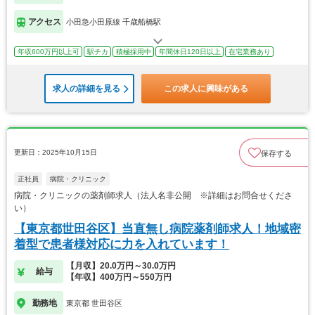
アクセス
小田急小田原線 千歳船橋駅
年収600万円以上可
駅チカ
積極採用中
年間休日120日以上
在宅業務あり
求人の詳細を見る
この求人に興味がある
更新日：2025年10月15日
保存する
正社員
病院・クリニック
病院・クリニックの薬剤師求人（法人名非公開 ※詳細はお問合せくださ
い）
【東京都世田谷区】当直無し病院薬剤師求人！地域密
着型で患者様対応に力を入れています！
【月収】20.0万円～30.0万円
給与
【年収】400万円～550万円
勤務地
東京都 世田谷区