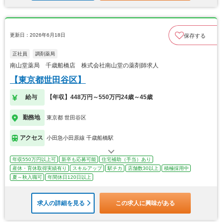
更新日：2026年6月18日
保存する
正社員
調剤薬局
南山堂薬局 千歳船橋店 株式会社南山堂の薬剤師求人
【東京都世田谷区】
給与
【年収】448万円～550万円24歳～45歳
勤務地
東京都 世田谷区
アクセス
小田急小田原線 千歳船橋駅
年収550万円以上可
新卒も応募可能
住宅補助（手当）あり
産休・育休取得実績有り
スキルアップ
駅チカ
店舗数30以上
積極採用中
夏～秋入職可
年間休日120日以上
求人の詳細を見る
この求人に興味がある