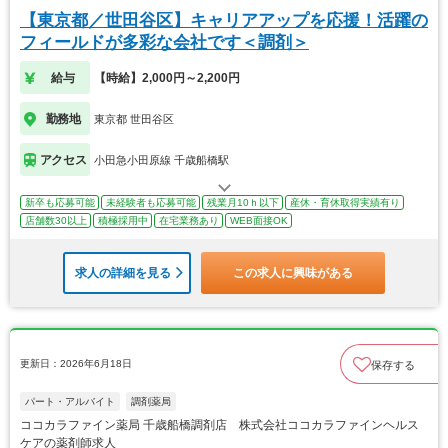
【東京都／世田谷区】キャリアアップを応援！活躍の
フィールドが多彩な会社です＜調剤＞
給与
【時給】2,000円～2,200円
勤務地
東京都 世田谷区
アクセス
小田急小田原線 千歳船橋駅
新卒も応募可能
未経験者も応募可能
残業月10ｈ以下
産休・育休取得実績有り
店舗数30以上
積極採用中
在宅業務あり
WEB面接OK
求人の詳細を見る
この求人に興味がある
更新日：2026年6月18日
保存する
パート・アルバイト
調剤薬局
ココカラファイン薬局 千歳船橋調剤店 株式会社ココカラファインヘルス
ケアの薬剤師求人