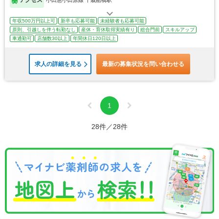
年収500万円以上可
新卒も応募可能
未経験者も応募可能
原則、引越しを伴う転勤なし
産休・育休取得実績有り
総合門前
スキルアップ
車通勤可
店舗数30以上
年間休日120日以上
求人の詳細を見る
最新の募集状況を問い合わせる
1
28件／28件