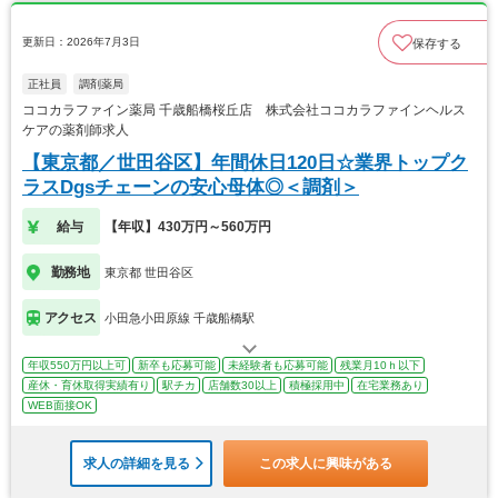
更新日：2026年7月3日
保存する
正社員
調剤薬局
ココカラファイン薬局 千歳船橋桜丘店 株式会社ココカラファインヘルス
ケアの薬剤師求人
【東京都／世田谷区】年間休日120日☆業界トップク
ラスDgsチェーンの安心母体◎＜調剤＞
給与
【年収】430万円～560万円
勤務地
東京都 世田谷区
アクセス
小田急小田原線 千歳船橋駅
年収550万円以上可
新卒も応募可能
未経験者も応募可能
残業月10ｈ以下
産休・育休取得実績有り
駅チカ
店舗数30以上
積極採用中
在宅業務あり
WEB面接OK
求人の詳細を見る
この求人に興味がある