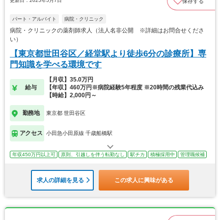
更新日：2025年5月7日
保存する
パート・アルバイト
病院・クリニック
病院・クリニックの薬剤師求人（法人名非公開 ※詳細はお問合せくださ
い）
【東京都世田谷区／経堂駅より徒歩6分の診療所】専
門知識を学べる環境です
【月収】35.0万円
給与
【年収】460万円※病院経験5年程度 ※20時間の残業代込み
【時給】2,000円～
勤務地
東京都 世田谷区
アクセス
小田急小田原線 千歳船橋駅
年収450万円以上可
原則、引越しを伴う転勤なし
駅チカ
積極採用中
管理職候補
求人の詳細を見る
この求人に興味がある