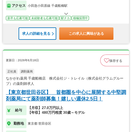
アクセス
小田急小田原線 千歳船橋駅
新卒も応募可能
未経験者も応募可能
駅チカ
積極採用中
求人の詳細を見る
この求人に興味がある
更新日：2026年6月18日
保存する
正社員
調剤薬局
なかがわ薬局 千歳船橋店 株式会社ジ・トレイル（株式会社グラムグルー
プ）の薬剤師求人
【東京都世田谷区】 首都圏を中心に展開する中堅調
剤薬局にて薬剤師募集！嬉しい週休2.5日！
【月収】27.0万円以上
給与
【年収】480万円程度 30歳～モデル
勤務地
東京都 世田谷区