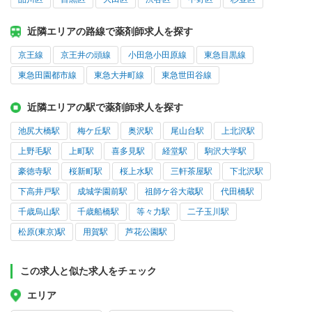
近隣エリアの路線で薬剤師求人を探す
京王線
京王井の頭線
小田急小田原線
東急目黒線
東急田園都市線
東急大井町線
東急世田谷線
近隣エリアの駅で薬剤師求人を探す
池尻大橋駅
梅ケ丘駅
奥沢駅
尾山台駅
上北沢駅
上野毛駅
上町駅
喜多見駅
経堂駅
駒沢大学駅
豪徳寺駅
桜新町駅
桜上水駅
三軒茶屋駅
下北沢駅
下高井戸駅
成城学園前駅
祖師ケ谷大蔵駅
代田橋駅
千歳烏山駅
千歳船橋駅
等々力駅
二子玉川駅
松原(東京)駅
用賀駅
芦花公園駅
この求人と似た求人をチェック
エリア