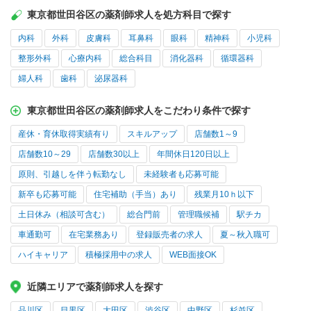
東京都世田谷区の薬剤師求人を処方科目で探す
内科
外科
皮膚科
耳鼻科
眼科
精神科
小児科
整形外科
心療内科
総合科目
消化器科
循環器科
婦人科
歯科
泌尿器科
東京都世田谷区の薬剤師求人をこだわり条件で探す
産休・育休取得実績有り
スキルアップ
店舗数1～9
店舗数10～29
店舗数30以上
年間休日120日以上
原則、引越しを伴う転勤なし
未経験者も応募可能
新卒も応募可能
住宅補助（手当）あり
残業月10ｈ以下
土日休み（相談可含む）
総合門前
管理職候補
駅チカ
車通勤可
在宅業務あり
登録販売者の求人
夏～秋入職可
ハイキャリア
積極採用中の求人
WEB面接OK
近隣エリアで薬剤師求人を探す
品川区
目黒区
大田区
渋谷区
中野区
杉並区