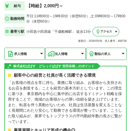
【時給】2,000円～
給与
平日:11時00分～19時30分（休憩60分）,土:09時00分～17時00
勤務時間
分（休憩60分）
最寄り駅
小田急小田原線「千歳船橋駅」 徒歩13分
アクセス
更新日：2026/05/09 求人番号：468738
求人情報
法人情報
類似の求人
株式会社ぱぱす どらっぐぱぱす 世田谷桜…のポイント
顧客中心の経営と社員が長く活躍できる環境
「お客様の視点を常に持ち、業務に取り組み、お客様から支持され
るお店を創造する」ことを経営の基本方針としています。この理念
に基づき、東京都内を中心に集中的に出店するドミナント戦略を採
用することで、地域のお客様からの厚い信頼を築き上げています。
また、転居を伴う異動がないため、社員は生活基盤を変えることな
く長期間にわたり安心して勤務できる環境が整っています。こうし
た取り組みが、業界でもトップクラスの平均勤続年数の長さに繋が
っています。
事業展開とキャリア形成の機会◎