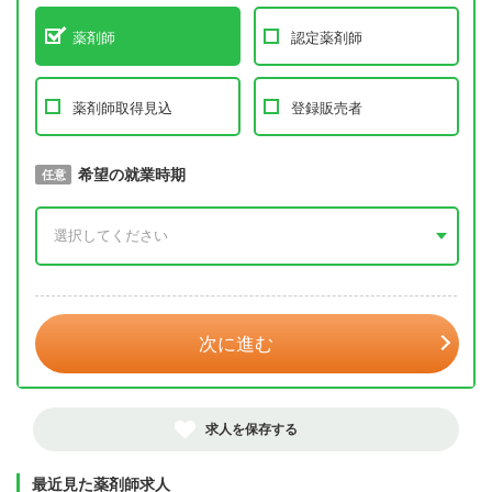
薬剤師
認定薬剤師
薬剤師取得見込
登録販売者
取得予定年
希望の就業時期
必須
任意
年 3月
次に進む
求人を保存する
最近見た薬剤師求人