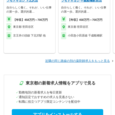
ツモトキヨシ 下北沢店
ツモトキヨシ 千歳船橋駅前店
自分らしく働く。それが、いい仕事
自分らしく働く。それが、いい仕事
の第一歩。選択的週…
の第一歩。選択的週…
【年収】458万円～700万円
【年収】458万円～700万円
東京都 世田谷区
東京都 世田谷区
京王井の頭線 下北沢駅 他
小田急小田原線 千歳船橋駅
近隣の同じ路線の別の薬剤師求人をもっと見る
東京都の新着求人情報をアプリで見る
勤務地別の新着求人を毎日更新
通知設定でおすすめの求人を見逃さない
転職に役立つアプリ限定コンテンツを配信中
アプリをインストールする