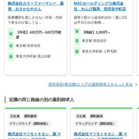
株式会社カラーファーマシー 薬
MACホールディングス株式会
局 おさかなやさん
社 れんげ薬局 世田谷中町店
医療機関を感じさせない外装・内装
最寄り駅から徒歩約10分！週に2日
で来るのが楽しくな…
は半日のみの勤務…
【年収】420万円～620万円程
【時給】2,200円～
度
東京都 世田谷区
東京都 世田谷区
東急大井町線 上野毛駅
東急大井町線 尾山台駅
世田谷区(東京都)エリアの薬剤師求人をもっと見る
近隣の同じ路線の別の薬剤師求人
正社員
調剤薬局
正社員
調剤薬局
ドラッグストア（調剤併設）
ドラッグストア（調剤併設）
株式会社マツモトキヨシ 薬 マ
株式会社マツモトキヨシ 薬 マ