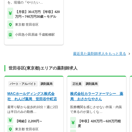
を。現場の『やりたい…
【月収】30.0万円 【年収】420
万円～740万円30歳～モデル
東京都 世田谷区
小田急小田原線 千歳船橋駅
最近見た薬剤師求人をもっと見る
世田谷区(東京都)エリアの薬剤師求人
パート・アルバイト
調剤薬局
正社員
調剤薬局
MACホールディングス株式会
株式会社カラーファーマシー 薬
社 れんげ薬局 世田谷中町店
局 おさかなやさん
最寄り駅から徒歩約10分！週に2日
医療機関を感じさせない外装・内装
は半日のみの勤務…
で来るのが楽しくな…
【時給】2,200円～
【年収】420万円～620万円程
度
東京都 世田谷区