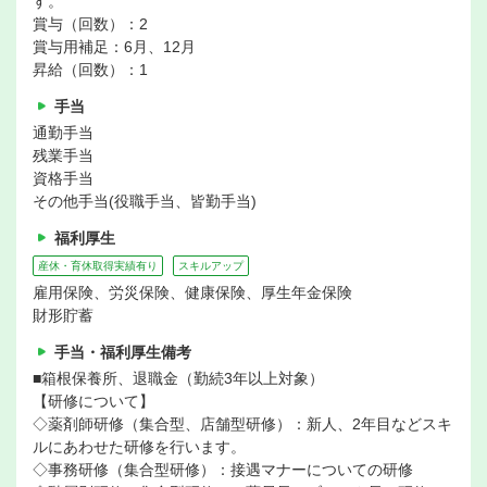
す。
賞与（回数）：2
賞与用補足：6月、12月
昇給（回数）：1
手当
通勤手当
残業手当
資格手当
その他手当(役職手当、皆勤手当)
福利厚生
産休・育休取得実績有り
スキルアップ
雇用保険、労災保険、健康保険、厚生年金保険
財形貯蓄
手当・福利厚生備考
■箱根保養所、退職金（勤続3年以上対象）
【研修について】
◇薬剤師研修（集合型、店舗型研修）：新人、2年目などスキ
ルにあわせた研修を行います。
◇事務研修（集合型研修）：接遇マナーについての研修