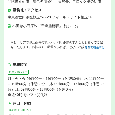
◇階層別研修（集合型研修）：薬局長、ブロック長の研修
勤務地・アクセス
東京都世田谷区桜丘2-6-28 フィールドサイド桜丘1F
小田急小田原線「千歳船橋駅」 徒歩11分
同じエリアで似た条件の求人や、同じ路線の求人なども喜んでご紹
介いたします。お悩みやご希望があれば、ぜひご相談ください。
無料で相談する
勤務時間
残業月10ｈ以下
月・火・金:09時00分～19時00分（休憩60分）,水:11時00分
～19時00分（休憩60分）,木:09時00分～17時00分（休憩60
分）,土:09時00分～13時00分（休憩0分）
※週40時間シフト労働制
休日・休暇
年間休日120日以上