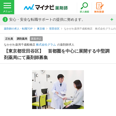
!
安心・安全な転職サポートの提供に努めます。
薬剤師の求人・転職TOP
東京都
世田谷区
なかがわ薬局千歳船橋店 株式会社グラムの
正社員
調剤薬局
募集停止
なかがわ薬局千歳船橋店
株式会社グラム
の薬剤師求人
【東京都世田谷区】 首都圏を中心に展開する中堅調
剤薬局にて薬剤師募集