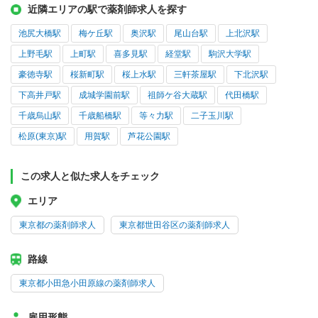
近隣エリアの駅で薬剤師求人を探す
池尻大橋駅
梅ケ丘駅
奥沢駅
尾山台駅
上北沢駅
上野毛駅
上町駅
喜多見駅
経堂駅
駒沢大学駅
豪徳寺駅
桜新町駅
桜上水駅
三軒茶屋駅
下北沢駅
下高井戸駅
成城学園前駅
祖師ケ谷大蔵駅
代田橋駅
千歳烏山駅
千歳船橋駅
等々力駅
二子玉川駅
松原(東京)駅
用賀駅
芦花公園駅
この求人と似た求人をチェック
エリア
東京都の薬剤師求人
東京都世田谷区の薬剤師求人
路線
東京都小田急小田原線の薬剤師求人
雇用形態