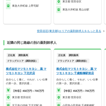
東京都 世田谷区
東急大井町線 上野毛駅
東急大井町線 尾山台駅
世田谷区(東京都)エリアの薬剤師求人をもっと見る
近隣の同じ路線の別の薬剤師求人
正社員
調剤薬局
正社員
調剤薬局
ドラッグストア（調剤併設）
ドラッグストア（調剤併設）
株式会社マツモトキヨシ 薬 マ
株式会社マツモトキヨシ 薬 マ
ツモトキヨシ 下北沢店
ツモトキヨシ 千歳船橋駅前店
自分らしく働く。それが、いい仕事
自分らしく働く。それが、いい仕事
の第一歩。選択的週…
の第一歩。選択的週…
【年収】458万円～700万円
【年収】458万円～700万円
東京都 世田谷区
東京都 世田谷区
京王井の頭線 下北沢駅 他
小田急小田原線 千歳船橋駅