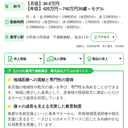
【月収】30.0万円
給与
【年収】420万円～740万円30歳～モデル
月・火・金:09時00分～19時00分（休憩60分）,水:11時00分～
勤務時間
19時00分（休憩60分）,木:09時00分～17時00分（休憩60分）,
土:09時00分～13時00分（休憩0分）
最寄り駅
小田急小田原線「千歳船橋駅」 徒歩11分
アクセス
更新日：2026/08/06 求人番号：251908
求人情報
法人情報
類似の求人
なかがわ薬局千歳船橋店 株式会社グラムのポイント
地域医療への貢献と専門性の習得
各店舗の地域性や処方の違いを学び、専門性を高めることができま
す。地域に根ざした薬局として、患者様や医師双方に満足いただけ
るサービス提供を目指しています。
個々の成長を支える充実した教育制度
挨拶や名刺交換といった基本マナーから、幹部候補育成研修や独立
支援に至るまで、一人ひとりのキャリアパスに応じたきめ細やかな
社員教育を実施しています。