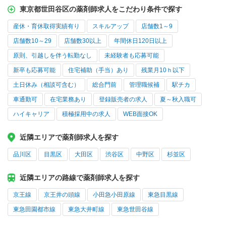
東京都世田谷区の薬剤師求人をこだわり条件で探す
産休・育休取得実績有り
スキルアップ
店舗数1～9
店舗数10～29
店舗数30以上
年間休日120日以上
原則、引越しを伴う転勤なし
未経験者も応募可能
新卒も応募可能
住宅補助（手当）あり
残業月10ｈ以下
土日休み（相談可含む）
総合門前
管理職候補
駅チカ
車通勤可
在宅業務あり
登録販売者の求人
夏～秋入職可
ハイキャリア
積極採用中の求人
WEB面接OK
近隣エリアで薬剤師求人を探す
品川区
目黒区
大田区
渋谷区
中野区
杉並区
近隣エリアの路線で薬剤師求人を探す
京王線
京王井の頭線
小田急小田原線
東急目黒線
東急田園都市線
東急大井町線
東急世田谷線