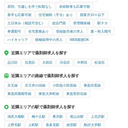
原則、引越しを伴う転勤なし
未経験者も応募可能
新卒も応募可能
住宅補助（手当）あり
残業月10ｈ以下
土日休み（相談可含む）
総合門前
管理職候補
駅チカ
車通勤可
在宅業務あり
登録販売者の求人
夏～秋入職可
ハイキャリア
積極採用中の求人
WEB面接OK
近隣エリアで薬剤師求人を探す
品川区
目黒区
大田区
渋谷区
中野区
杉並区
近隣エリアの路線で薬剤師求人を探す
京王線
京王井の頭線
小田急小田原線
東急目黒線
東急田園都市線
東急大井町線
東急世田谷線
近隣エリアの駅で薬剤師求人を探す
池尻大橋駅
梅ケ丘駅
奥沢駅
尾山台駅
上北沢駅
上野毛駅
上町駅
喜多見駅
経堂駅
駒沢大学駅