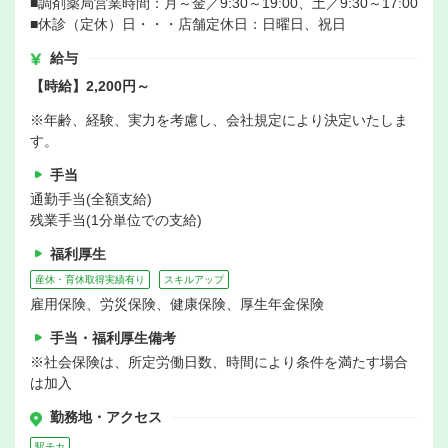
■調剤薬局営業時間：月～金／9:30～19:00、土／9:30～17:00
■休診（定休）日・・・店舗定休日：日曜日、祝日
給与
【時給】2,200円～
※年齢、経験、実力を考慮し、会社規定により決定いたしま
す。
手当
通勤手当(全額支給)
残業手当(1分単位での支給)
福利厚生
産休・育休取得実績有り
スキルアップ
雇用保険、労災保険、健康保険、厚生年金保険
手当・福利厚生備考
※社会保険は、所定労働日数、時間により条件を満たす場合
は加入
勤務地・アクセス
駅チカ