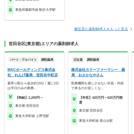
東急田園都市線 駒沢大学駅
最近見た薬剤師求人をもっと見る
世田谷区(東京都)エリアの薬剤師求人
パート・アルバイト
調剤薬局
正社員
調剤薬局
MACホールディングス株式会
株式会社カラーファーマシー 薬
社 れんげ薬局 世田谷中町店
局 おさかなやさん
最寄り駅から徒歩約10分！週に2日
医療機関を感じさせない外装・内装
は半日のみの勤務…
で来るのが楽しくな…
【時給】2,200円～
【年収】420万円～620万円程
度
東京都 世田谷区
東京都 世田谷区
東急大井町線 上野毛駅
東急大井町線 尾山台駅