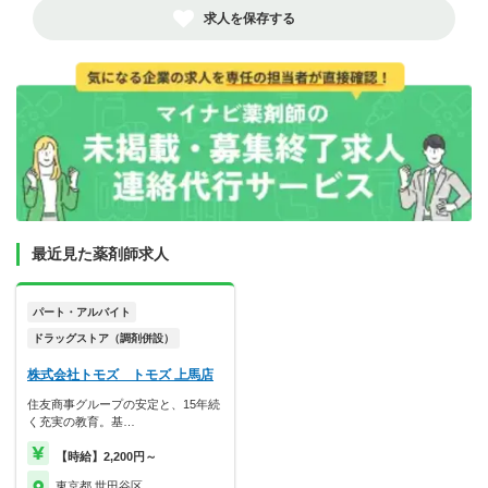
求人を保存する
最近見た薬剤師求人
パート・アルバイト
ドラッグストア（調剤併設）
株式会社トモズ トモズ 上馬店
住友商事グループの安定と、15年続
く充実の教育。基…
【時給】2,200円～
東京都 世田谷区