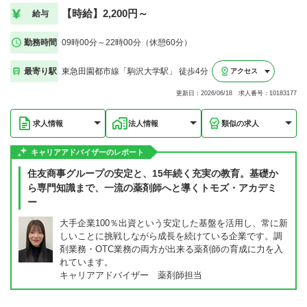
【時給】2,200円～
給与
勤務時間
09時00分～22時00分（休憩60分）
最寄り駅
東急田園都市線「駒沢大学駅」 徒歩4分
アクセス
更新日：2026/06/18 求人番号：10183177
求人情報
法人情報
類似の求人
キャリアアドバイザーのレポート
住友商事グループの安定と、15年続く充実の教育。基礎か
ら専門知識まで、一流の薬剤師へと導くトモズ・アカデミ
ー
大手企業100％出資という安定した基盤を活用し、常に新
しいことに挑戦しながら成長を続けている企業です。調
剤業務・OTC業務の両方が出来る薬剤師の育成に力を入
れています。
キャリアアドバイザー 薬剤師担当