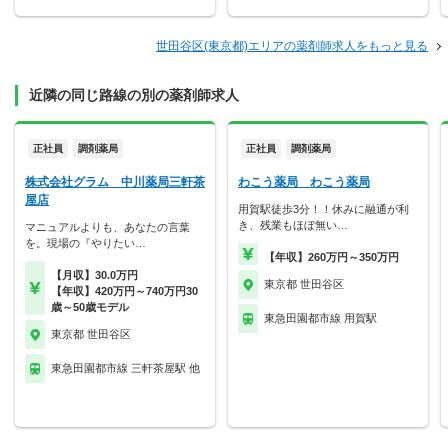
世田谷区(東京都)エリアの薬剤師求人をもっと見る
近隣の同じ路線の別の薬剤師求人
正社員
調剤薬局
正社員
調剤薬局
株式会社グラム 中川薬局三軒茶
わこう薬局 わこう薬局
屋店
用賀駅徒歩3分！！休みに融通が利
き、残業もほぼ無い…
マニュアルよりも、あなたの言葉
を。現場の『やりたい…
【年収】260万円～350万円
【月収】30.0万円
東京都 世田谷区
【年収】420万円～740万円30
歳～50歳モデル
東急田園都市線 用賀駅
東京都 世田谷区
東急田園都市線 三軒茶屋駅 他