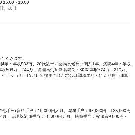
5:00～19:00
日、祝日
いただきます。
4年：年収533万、20代後半／薬局長候補／調剤1年、病院4年：年収
収509万～744万、管理薬剤師兼薬局長：30歳 年収624万～810万、
万～ ※ナショナル職として採用された場合は勤務エリアにより賞与加算
手当(資格手当：10,000円／月、職務手当：95,000円～185,000円
0円／月、管理薬剤師手当：10,000円／月、扶養手当：配偶者9,000円・