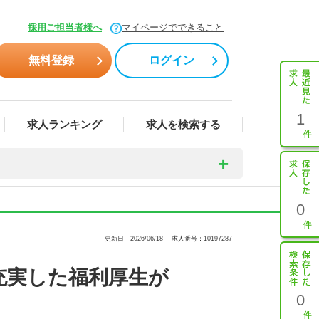
採用ご担当者様へ
マイページでできること
無料登録
ログイン
1
求人ランキング
求人を検索する
0
更新日：2026/06/18
求人番号：10197287
充実した福利厚生が
0