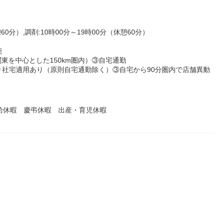
60分）,調剤:10時00分～19時00分（休憩60分）
能
東を中心とした150km圏内）③自宅通勤
社宅適用あり（原則自宅通勤除く）③自宅から90分圏内で店舗異動
給休暇 慶弔休暇 出産・育児休暇