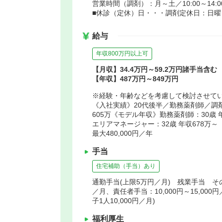
営業時間（調剤）：月～土／10:00～14:00 1
■休診（定休）日・・・調剤定休日：日曜
給与
年収800万円以上可
【月収】34.4万円～59.2万円諸手当含む
【年収】487万円～849万円
※経験・年齢などを考慮して検討させて
《入社実績》20代後半／勤務薬剤師／調剤
605万《モデル年収》勤務薬剤師：30歳 年
エリアマネージャー：32歳 年収678
最大480,000円／年
手当
住宅補助（手当）あり
通勤手当(上限5万円／月) 残業手当 その他
／月、責任者手当：10,000円～15,00
子1人10,000円／月)
福利厚生