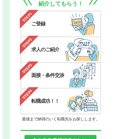
紹介してもらう！
STEP1
ご登録
STEP2
求人のご紹介
STEP3
面接・条件交渉
STEP4
転職成功！！
最後まで納得のいく転職先をお探しします。