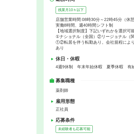
残業月10ｈ以下
店舗営業時間:08時30分～22時45分（休憩
実働8時間、週40時間シフト制
【地域選択制度】下記いずれかを選択可
①ナショナル（全国）②リージョナル（関
①②転居を伴う転勤あり。会社規程により
あり
休日・休暇
4週9休制 年末年始休暇 夏季休暇 有
募集職種
薬剤師
雇用形態
正社員
応募条件
未経験者も応募可能