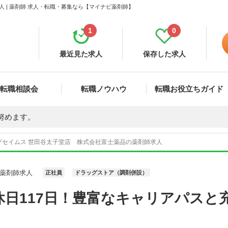
 | 薬剤師 求人・転職・募集なら【マイナビ薬剤師】
1
0
最近見た求人
保存した求人
転職相談会
転職ノウハウ
転職お役立ちガイド
努めます。
グセイムス 世田谷太子堂店 株式会社富士薬品の薬剤師求人
薬剤師求人
正社員
ドラッグストア（調剤併設）
休日117日！豊富なキャリアパスと