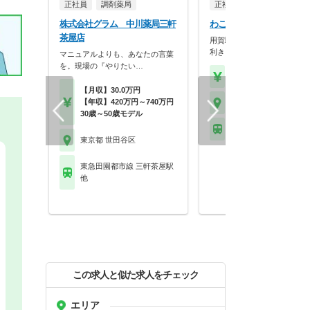
正社員
調剤薬局
正社員
調剤薬局
株式会社グラム 中川薬局三軒
わこう薬局 わこう薬局
茶屋店
用賀駅徒歩3分！！休みに融
利き、残業もほぼ無い…
マニュアルよりも、あなたの言葉
を。現場の『やりたい…
【年収】260万円～35
【月収】30.0万円
【年収】420万円～740万円
東京都 世田谷区
30歳～50歳モデル
東急田園都市線 用賀駅
東京都 世田谷区
東急田園都市線 三軒茶屋駅
他
この求人と似た求人をチェック
エリア