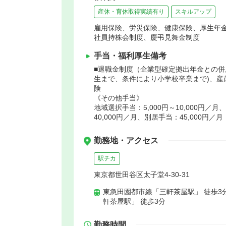
産休・育休取得実績有り
スキルアップ
雇用保険、労災保険、健康保険、厚生年
社員持株会制度、慶弔見舞金制度
手当・福利厚生備考
■退職金制度（企業型確定拠出年金との併
生まで、条件により小学校卒業まで)、産
険
《その他手当》
地域選択手当：5,000円～10,000円／月
40,000円／月、別居手当：45,000円／月
勤務地・アクセス
駅チカ
東京都世田谷区太子堂4-30-31
東急田園都市線「三軒茶屋駅」 徒歩3
軒茶屋駅」 徒歩3分
勤務時間