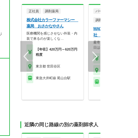
業
正社員
調剤薬局
パート・アルバイト
株式会社カラーファーマシー
調剤薬局
薬局 おさかなやさん
MACホールディングス株
医療機関を感じさせない外装・内
ジ
社 れんげ薬局 世田谷中
装で来るのが楽しくな…
最寄り駅から徒歩約10分！週
日は半日のみの勤務…
【年収】420万円～620万円
程度
【時給】2,200円～
東京都 世田谷区
東京都 世田谷区
東急大井町線 尾山台駅
東急大井町線 上野毛駅
近隣の同じ路線の別の薬剤師求人