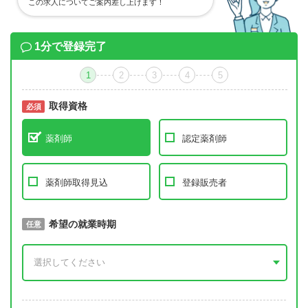
この求人についてご案内差し上げます！
1分で登録完了
1
2
3
4
5
取得資格
必須
必須
薬剤師
認定薬剤師
薬剤師取得見込
登録販売者
取得予定年
希望の就業時期
必須
任意
年 3月