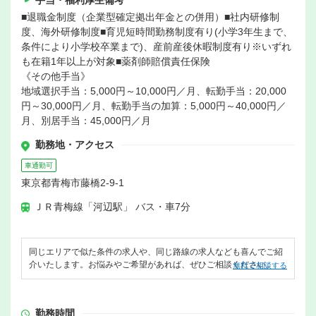
手当・福利厚生備考
■退職金制度（企業型確定拠出年金との併用）■社内研修制
度、海外研修制度■育児短時間勤務制度有り(小学3年生まで、
条件により小学校卒業まで)、産前産後休暇制度有り※いずれ
も在籍1年以上が対象■薬剤師賠償責任保険
《その他手当》
地域選択手当：5,000円～10,000円／月、転勤手当：20,000
円～30,000円／月、転勤手当の加算：5,000円～40,000円／
月、別居手当：45,000円／月
勤務地・アクセス
車通勤可
東京都青梅市藤橋2-9-1
ＪＲ青梅線「河辺駅」 バス・車7分
同じエリアで似た条件の求人や、同じ路線の求人なども喜んでご紹
介いたします。お悩みやご希望があれば、ぜひご相談ください。
無料で相談する
勤務時間