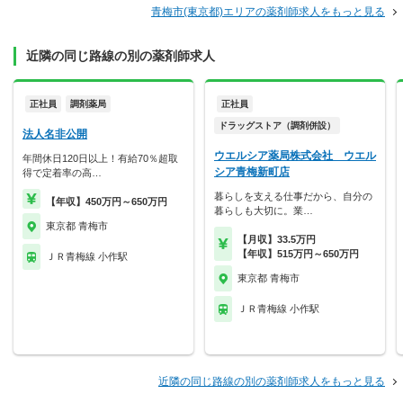
青梅市(東京都)エリアの薬剤師求人をもっと見る
近隣の同じ路線の別の薬剤師求人
正社員
調剤薬局
正社員
ドラッグストア（調剤併設）
法人名非公開
ウエルシア薬局株式会社 ウエル
年間休日120日以上！有給70％超取
シア青梅新町店
得で定着率の高…
暮らしを支える仕事だから、自分の
【年収】450万円～650万円
暮らしも大切に。業…
東京都 青梅市
【月収】33.5万円
【年収】515万円～650万円
ＪＲ青梅線 小作駅
東京都 青梅市
ＪＲ青梅線 小作駅
近隣の同じ路線の別の薬剤師求人をもっと見る