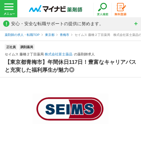
!
安心・安全な転職サポートの提供に努めます。
薬剤師の求人・転職TOP
東京都
青梅市
セイムス 藤橋２丁目薬局 株式会社富士薬品
正社員
調剤薬局
セイムス 藤橋２丁目薬局
株式会社富士薬品
の薬剤師求人
【東京都青梅市】年間休日117日！豊富なキャリアパス
と充実した福利厚生が魅力◎