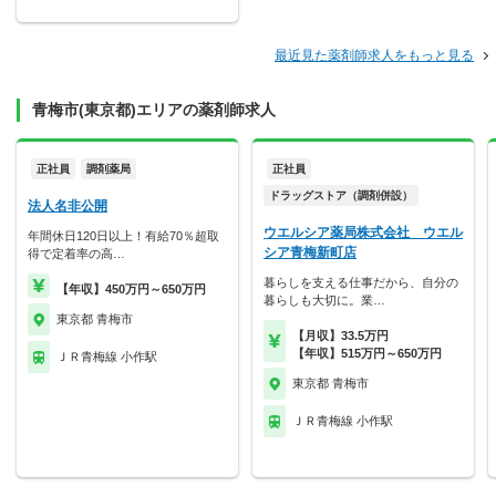
最近見た薬剤師求人をもっと見る
青梅市(東京都)エリアの薬剤師求人
正社員
調剤薬局
正社員
ドラッグストア（調剤併設）
法人名非公開
ウエルシア薬局株式会社 ウエル
年間休日120日以上！有給70％超取
シア青梅新町店
得で定着率の高…
暮らしを支える仕事だから、自分の
【年収】450万円～650万円
暮らしも大切に。業…
東京都 青梅市
【月収】33.5万円
【年収】515万円～650万円
ＪＲ青梅線 小作駅
東京都 青梅市
ＪＲ青梅線 小作駅