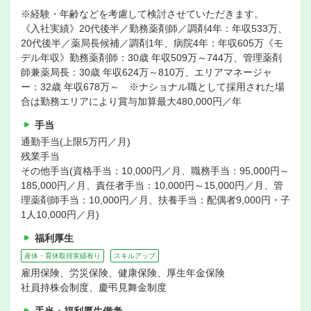
※経験・年齢などを考慮して検討させていただきます。
《入社実績》20代後半／勤務薬剤師／調剤4年：年収533万、
20代後半／薬局長候補／調剤1年、病院4年：年収605万《モ
デル年収》勤務薬剤師：30歳 年収509万～744万、管理薬剤
師兼薬局長：30歳 年収624万～810万、エリアマネージャ
ー：32歳 年収678万～ ※ナショナル職として採用された場
合は勤務エリアにより賞与加算最大480,000円／年
手当
通勤手当(上限5万円／月)
残業手当
その他手当(資格手当：10,000円／月、職務手当：95,000円～
185,000円／月、責任者手当：10,000円～15,000円／月、管
理薬剤師手当：10,000円／月、扶養手当：配偶者9,000円・子
1人10,000円／月)
福利厚生
産休・育休取得実績有り
スキルアップ
雇用保険、労災保険、健康保険、厚生年金保険
社員持株会制度、慶弔見舞金制度