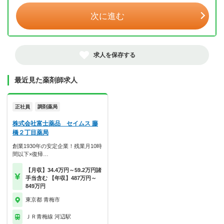
次に進む
求人を保存する
最近見た薬剤師求人
正社員
調剤薬局
株式会社富士薬品 セイムス 藤
橋２丁目薬局
創業1930年の安定企業！残業月10時
間以下×復帰…
【月収】34.4万円～59.2万円諸
手当含む 【年収】487万円～
849万円
東京都 青梅市
ＪＲ青梅線 河辺駅