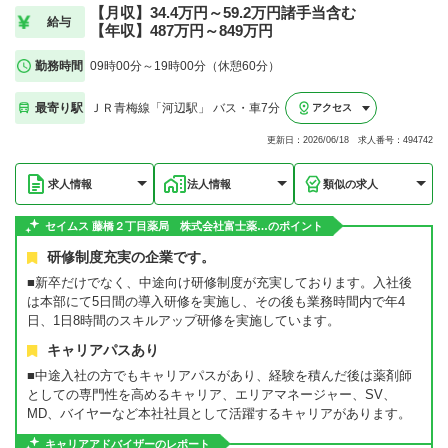
【月収】34.4万円～59.2万円諸手当含む
給与
【年収】487万円～849万円
勤務時間
09時00分～19時00分（休憩60分）
最寄り駅
ＪＲ青梅線「河辺駅」 バス・車7分
アクセス
更新日：2026/06/18 求人番号：494742
求人情報
法人情報
類似の求人
セイムス 藤橋２丁目薬局 株式会社富士薬…のポイント
研修制度充実の企業です。
■新卒だけでなく、中途向け研修制度が充実しております。入社後
は本部にて5日間の導入研修を実施し、その後も業務時間内で年4
日、1日8時間のスキルアップ研修を実施しています。
キャリアパスあり
■中途入社の方でもキャリアパスがあり、経験を積んだ後は薬剤師
としての専門性を高めるキャリア、エリアマネージャー、SV、
MD、バイヤーなど本社社員として活躍するキャリアがあります。
キャリアアドバイザーのレポート