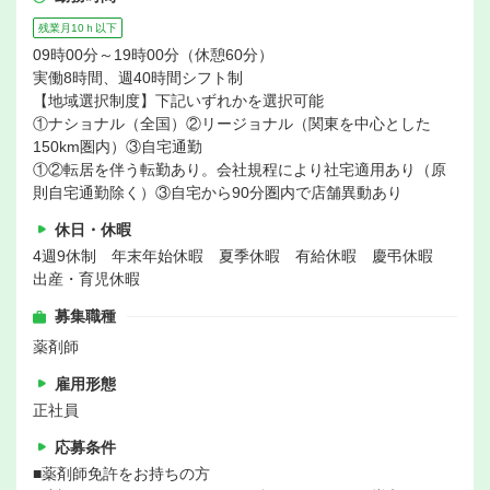
残業月10ｈ以下
09時00分～19時00分（休憩60分）
実働8時間、週40時間シフト制
【地域選択制度】下記いずれかを選択可能
①ナショナル（全国）②リージョナル（関東を中心とした
150km圏内）③自宅通勤
①②転居を伴う転勤あり。会社規程により社宅適用あり（原
則自宅通勤除く）③自宅から90分圏内で店舗異動あり
休日・休暇
4週9休制 年末年始休暇 夏季休暇 有給休暇 慶弔休暇
出産・育児休暇
募集職種
薬剤師
雇用形態
正社員
応募条件
■薬剤師免許をお持ちの方