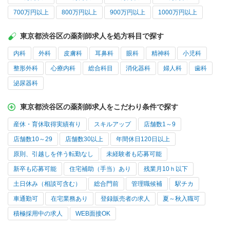
700万円以上
800万円以上
900万円以上
1000万円以上
東京都渋谷区の薬剤師求人を処方科目で探す
内科
外科
皮膚科
耳鼻科
眼科
精神科
小児科
整形外科
心療内科
総合科目
消化器科
婦人科
歯科
泌尿器科
東京都渋谷区の薬剤師求人をこだわり条件で探す
産休・育休取得実績有り
スキルアップ
店舗数1～9
店舗数10～29
店舗数30以上
年間休日120日以上
原則、引越しを伴う転勤なし
未経験者も応募可能
新卒も応募可能
住宅補助（手当）あり
残業月10ｈ以下
土日休み（相談可含む）
総合門前
管理職候補
駅チカ
車通勤可
在宅業務あり
登録販売者の求人
夏～秋入職可
積極採用中の求人
WEB面接OK