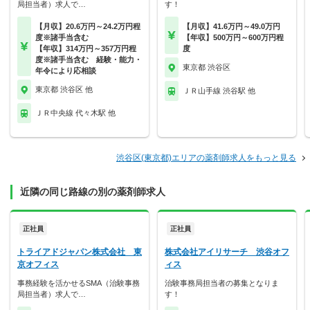
局担当者）求人で…
す！
【月収】20.6万円～24.2万円程
【月収】41.6万円～49.0万円
度※諸手当含む
【年収】500万円～600万円程
【年収】314万円～357万円程
度
度※諸手当含む 経験・能力・
東京都 渋谷区
年令により応相談
東京都 渋谷区 他
ＪＲ山手線 渋谷駅 他
ＪＲ中央線 代々木駅 他
渋谷区(東京都)エリアの薬剤師求人をもっと見る
近隣の同じ路線の別の薬剤師求人
正社員
正社員
トライアドジャパン株式会社 東
株式会社アイリサーチ 渋谷オフ
京オフィス
ィス
事務経験を活かせるSMA（治験事務
治験事務局担当者の募集となりま
局担当者）求人で…
す！