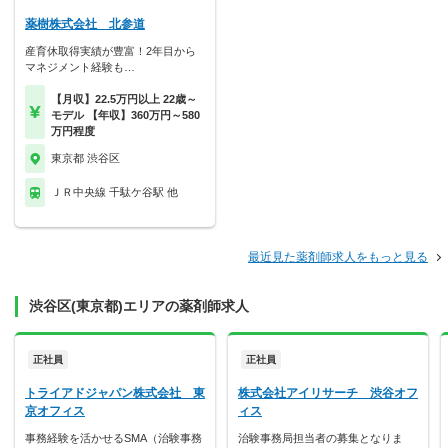
薬樹株式会社 北参道
産育休取得実績が豊富！2年目から
マネジメント経験も…
【月収】22.5万円以上 22歳～
モデル 【年収】360万円～580
万円程度
東京都 渋谷区
ＪＲ中央線 千駄ケ谷駅 他
最近見た薬剤師求人をもっと見る
渋谷区(東京都)エリアの薬剤師求人
正社員
正社員
トライアドジャパン株式会社 東
株式会社アイリサーチ 渋谷オフ
京オフィス
ィス
事務経験を活かせるSMA（治験事務
治験事務局担当者の募集となりま