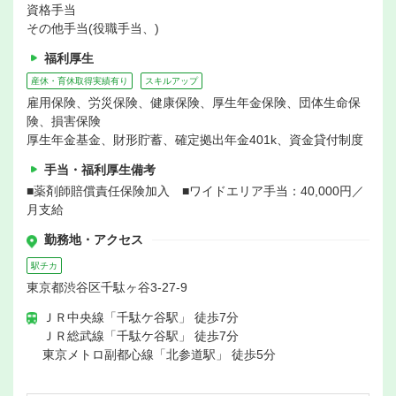
資格手当
その他手当(役職手当、)
福利厚生
産休・育休取得実績有り
スキルアップ
雇用保険、労災保険、健康保険、厚生年金保険、団体生命保
険、損害保険
厚生年金基金、財形貯蓄、確定拠出年金401k、資金貸付制度
手当・福利厚生備考
■薬剤師賠償責任保険加入 ■ワイドエリア手当：40,000円／
月支給
勤務地・アクセス
駅チカ
東京都渋谷区千駄ヶ谷3-27-9
ＪＲ中央線「千駄ケ谷駅」 徒歩7分
ＪＲ総武線「千駄ケ谷駅」 徒歩7分
東京メトロ副都心線「北参道駅」 徒歩5分