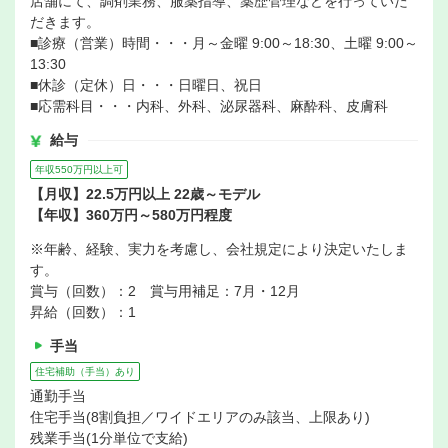
店舗にて、調剤業務、服薬指導、薬歴管理などを行っていた
だきます。
■診療（営業）時間・・・月～金曜 9:00～18:30、土曜 9:00～
13:30
■休診（定休）日・・・日曜日、祝日
■応需科目・・・内科、外科、泌尿器科、麻酔科、皮膚科
給与
年収550万円以上可
【月収】22.5万円以上 22歳～モデル
【年収】360万円～580万円程度
※年齢、経験、実力を考慮し、会社規定により決定いたしま
す。
賞与（回数）：2 賞与用補足：7月・12月
昇給（回数）：1
手当
住宅補助（手当）あり
通勤手当
住宅手当(8割負担／ワイドエリアのみ該当、上限あり)
残業手当(1分単位で支給)