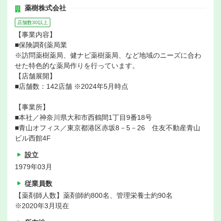
薬樹株式会社
店舗数30以上
【事業内容】
■保険調剤薬局業
※訪問薬樹薬局、健ナビ薬樹薬局、など地域のニーズに合わ
せた特色的な薬局作りを行っています。
【店舗展開】
■店舗数：142店舗 ※2024年5月時点
【事業所】
■本社／神奈川県大和市西鶴間1丁目9番18号
■青山オフィス／東京都港区赤坂8－5－26 住友不動産青山
ビル西館4F
設立
1979年03月
従業員数
【薬剤師人数】薬剤師約800名、管理栄養士約90名
※2020年3月現在