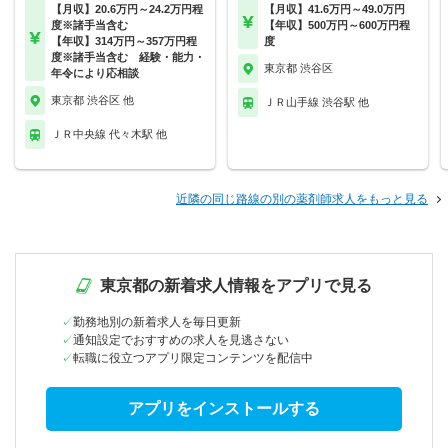
【月収】20.6万円～24.2万円程
【月収】41.6万円～49.0万円
度※諸手当含む
【年収】500万円～600万円程
【年収】314万円～357万円程
度
度※諸手当含む 経験・能力・
東京都 渋谷区
年令により応相談
東京都 渋谷区 他
ＪＲ山手線 渋谷駅 他
ＪＲ中央線 代々木駅 他
近隣の同じ路線の別の薬剤師求人をもっと見る
東京都の新着求人情報をアプリで見る
勤務地別の新着求人を毎日更新
通知設定でおすすめの求人を見逃さない
転職に役立つアプリ限定コンテンツを配信中
アプリをインストールする