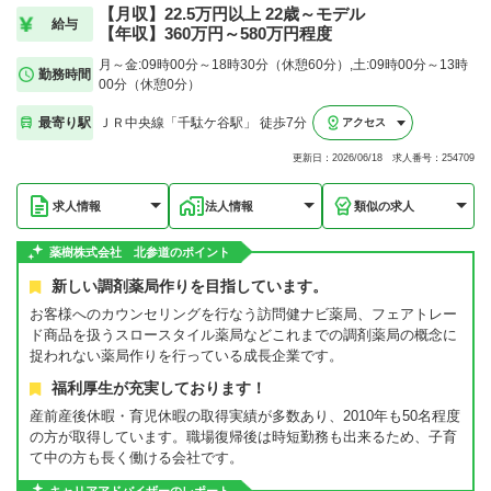
【月収】22.5万円以上 22歳～モデル
給与
【年収】360万円～580万円程度
月～金:09時00分～18時30分（休憩60分）,土:09時00分～13時
勤務時間
00分（休憩0分）
最寄り駅
ＪＲ中央線「千駄ケ谷駅」 徒歩7分
アクセス
更新日：2026/06/18 求人番号：254709
求人情報
法人情報
類似の求人
薬樹株式会社 北参道のポイント
新しい調剤薬局作りを目指しています。
お客様へのカウンセリングを行なう訪問健ナビ薬局、フェアトレー
ド商品を扱うスロースタイル薬局などこれまでの調剤薬局の概念に
捉われない薬局作りを行っている成長企業です。
福利厚生が充実しております！
産前産後休暇・育児休暇の取得実績が多数あり、2010年も50名程度
の方が取得しています。職場復帰後は時短勤務も出来るため、子育
て中の方も長く働ける会社です。