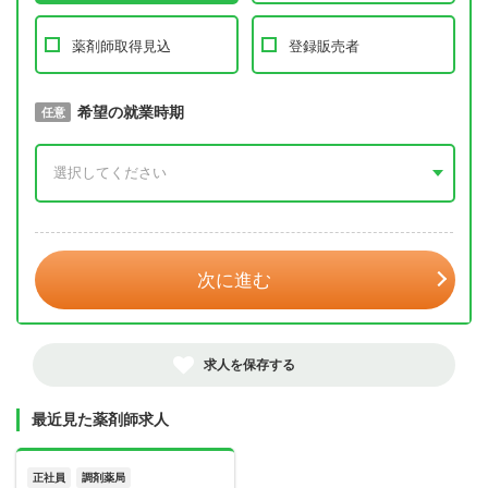
薬剤師取得見込
登録販売者
取得予定年
希望の就業時期
必須
任意
年 3月
次に進む
求人を保存する
最近見た薬剤師求人
正社員
調剤薬局