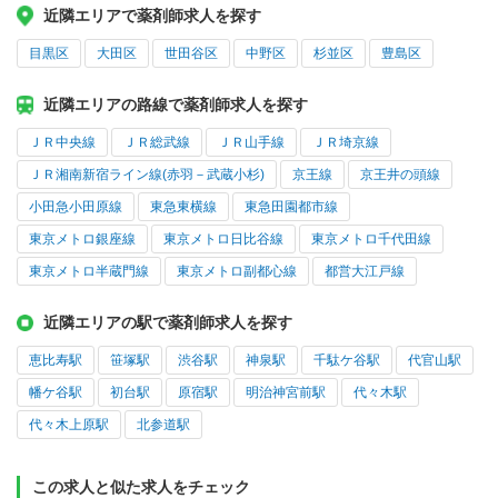
近隣エリアで薬剤師求人を探す
目黒区
大田区
世田谷区
中野区
杉並区
豊島区
近隣エリアの路線で薬剤師求人を探す
ＪＲ中央線
ＪＲ総武線
ＪＲ山手線
ＪＲ埼京線
ＪＲ湘南新宿ライン線(赤羽－武蔵小杉)
京王線
京王井の頭線
小田急小田原線
東急東横線
東急田園都市線
東京メトロ銀座線
東京メトロ日比谷線
東京メトロ千代田線
東京メトロ半蔵門線
東京メトロ副都心線
都営大江戸線
近隣エリアの駅で薬剤師求人を探す
恵比寿駅
笹塚駅
渋谷駅
神泉駅
千駄ケ谷駅
代官山駅
幡ケ谷駅
初台駅
原宿駅
明治神宮前駅
代々木駅
代々木上原駅
北参道駅
この求人と似た求人をチェック