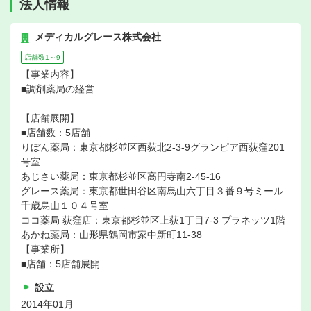
法人情報
メディカルグレース株式会社
店舗数1～9
【事業内容】
■調剤薬局の経営
【店舗展開】
■店舗数：5店舗
りぼん薬局：東京都杉並区西荻北2-3-9グランピア西荻窪201
号室
あじさい薬局：東京都杉並区高円寺南2-45-16
グレース薬局：東京都世田谷区南烏山六丁目３番９号ミール
千歳烏山１０４号室
ココ薬局 荻窪店：東京都杉並区上荻1丁目7-3 プラネッツ1階
あかね薬局：山形県鶴岡市家中新町11-38
【事業所】
■店舗：5店舗展開
設立
2014年01月