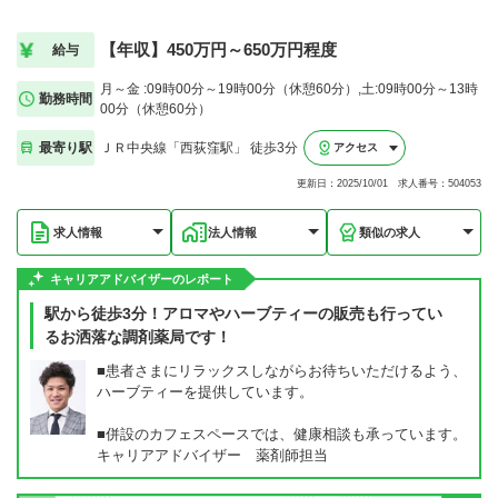
【年収】450万円～650万円程度
給与
月～金 :09時00分～19時00分（休憩60分）,土:09時00分～13時
勤務時間
00分（休憩60分）
最寄り駅
ＪＲ中央線「西荻窪駅」 徒歩3分
アクセス
更新日：2025/10/01 求人番号：504053
求人情報
法人情報
類似の求人
キャリアアドバイザーのレポート
駅から徒歩3分！アロマやハーブティーの販売も行ってい
るお洒落な調剤薬局です！
■患者さまにリラックスしながらお待ちいただけるよう、
ハーブティーを提供しています。
■併設のカフェスペースでは、健康相談も承っています。
キャリアアドバイザー 薬剤師担当