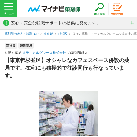
!
安心・安全な転職サポートの提供に努めます。
薬剤師の求人・転職TOP
東京都
杉並区
りぼん薬局 メディカルグレース株式会社の薬
正社員
調剤薬局
りぼん薬局
メディカルグレース株式会社
の薬剤師求人
【東京都杉並区】オシャレなカフェスペース併設の薬
局です。在宅にも積極的で往診同行も行なっていま
す。