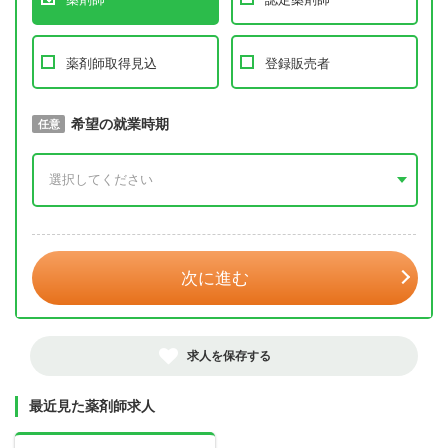
薬剤師取得見込
登録販売者
取得予定年
希望の就業時期
必須
任意
年 3月
次に進む
求人を保存する
最近見た薬剤師求人