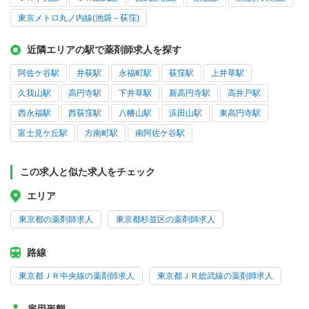
東京メトロ丸ノ内線(池袋－荻窪)
近隣エリアの駅で薬剤師求人を探す
阿佐ケ谷駅
井荻駅
永福町駅
荻窪駅
上井草駅
久我山駅
高円寺駅
下井草駅
新高円寺駅
高井戸駅
西永福駅
西荻窪駅
八幡山駅
浜田山駅
東高円寺駅
富士見ケ丘駅
方南町駅
南阿佐ケ谷駅
この求人と似た求人をチェック
エリア
東京都の薬剤師求人
東京都杉並区の薬剤師求人
路線
東京都ＪＲ中央線の薬剤師求人
東京都ＪＲ総武線の薬剤師求人