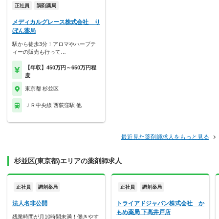
正社員
調剤薬局
メディカルグレース株式会社 り
ぼん薬局
駅から徒歩3分！アロマやハーブテ
ィーの販売も行って…
【年収】450万円～650万円程
度
東京都 杉並区
ＪＲ中央線 西荻窪駅 他
最近見た薬剤師求人をもっと見る
杉並区(東京都)エリアの薬剤師求人
正社員
調剤薬局
正社員
調剤薬局
法人名非公開
トライアドジャパン株式会社 か
もめ薬局 下高井戸店
残業時間が月10時間未満！働きやす