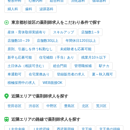
整形外科
心療内科
総合科目
消化器科
循環器科
婦人科
歯科
泌尿器科
東京都杉並区の薬剤師求人をこだわり条件で探す
産休・育休取得実績有り
スキルアップ
店舗数1～9
店舗数10～29
店舗数30以上
年間休日120日以上
原則、引越しを伴う転勤なし
未経験者も応募可能
新卒も応募可能
住宅補助（手当）あり
残業月10ｈ以下
土日休み（相談可含む）
総合門前
管理職候補
駅チカ
車通勤可
在宅業務あり
登録販売者の求人
夏～秋入職可
積極採用中の求人
WEB面接OK
近隣エリアで薬剤師求人を探す
世田谷区
渋谷区
中野区
豊島区
北区
荒川区
近隣エリアの路線で薬剤師求人を探す
ＪＲ中央線
ＪＲ総武線
西武新宿線
京王線
京王井の頭線