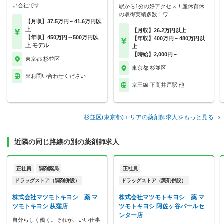
い会社です
駅から1分の好アクセス！産休育休
の取得実績多数！ワ…
【月収】37.5万円～41.6万円以
上
【月収】26.2万円以上
【年収】450万円～500万円以
【年収】400万円～480万円以
上 モデル
上
【時給】2,000円～
東京都 杉並区
東京都 杉並区
※お問い合わせください
京王線 下高井戸駅 他
杉並区(東京都)エリアの薬剤師求人をもっと見る
近隣の同じ路線の別の薬剤師求人
正社員
調剤薬局
正社員
ドラッグストア（調剤併設）
ドラッグストア（調剤併設）
株式会社マツモトキヨシ 薬 マ
株式会社マツモトキヨシ 薬 マ
ツモトキヨシ 荻窪店
ツモトキヨシ 阿佐ヶ谷パールセ
ンター店
自分らしく働く。それが、いい仕事