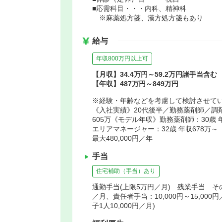
■応需科目・・・内科、精神科
※麻薬処方箋、漢方処方箋もあり
給与
年収800万円以上可
【月収】34.4万円～59.2万円諸手当含む
【年収】487万円～849万円
※経験・年齢などを考慮して検討させて
《入社実績》20代後半／勤務薬剤師／調剤
605万《モデル年収》勤務薬剤師：30歳 年
エリアマネージャー：32歳 年収678
最大480,000円／年
手当
住宅補助（手当）あり
通勤手当(上限5万円／月) 残業手当 その他
／月、責任者手当：10,000円～15,00
子1人10,000円／月)