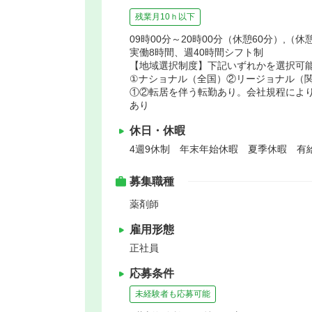
残業月10ｈ以下
09時00分～20時00分（休憩60分）,（休
実働8時間、週40時間シフト制
【地域選択制度】下記いずれかを選択可
①ナショナル（全国）②リージョナル（関
①②転居を伴う転勤あり。会社規程により
あり
休日・休暇
4週9休制 年末年始休暇 夏季休暇 有
募集職種
薬剤師
雇用形態
正社員
応募条件
未経験者も応募可能