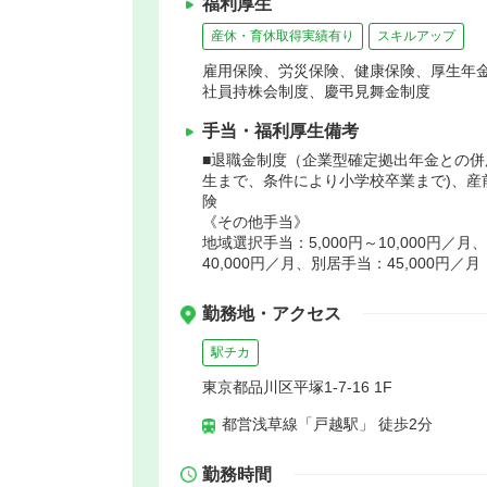
福利厚生
産休・育休取得実績有り
スキルアップ
雇用保険、労災保険、健康保険、厚生年
社員持株会制度、慶弔見舞金制度
手当・福利厚生備考
■退職金制度（企業型確定拠出年金との併
生まで、条件により小学校卒業まで)、産
険
《その他手当》
地域選択手当：5,000円～10,000円／月
40,000円／月、別居手当：45,000円／月
勤務地・アクセス
駅チカ
東京都品川区平塚1-7-16 1F
都営浅草線「戸越駅」 徒歩2分
勤務時間