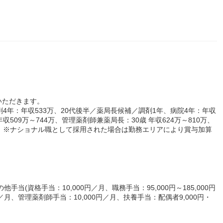
いただきます。
4年：年収533万、20代後半／薬局長候補／調剤1年、病院4年：年収
収509万～744万、管理薬剤師兼薬局長：30歳 年収624万～810万、
万～ ※ナショナル職として採用された場合は勤務エリアにより賞与加算
手当(資格手当：10,000円／月、職務手当：95,000円～185,000円
0円／月、管理薬剤師手当：10,000円／月、扶養手当：配偶者9,000円・