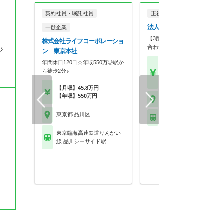
業
契約社員・嘱託社員
正社員
調剤薬局
法人名非公開
一般企業
【3路線利用可】地域のニー
株式会社ライフコーポレーショ
合わせた薬局づくりを…
ジ
ン 東京本社
年間休日120日☆年収550万◎駅か
【年収】450万円程度 3
ら徒歩2分♪
～モデル
【時給】2,000円～2,5
【月収】45.8万円
【年収】550万円
東京都 品川区
東京都 品川区
ＪＲ山手線 目黒駅 他
東京臨海高速鉄道りんかい
線 品川シーサイド駅