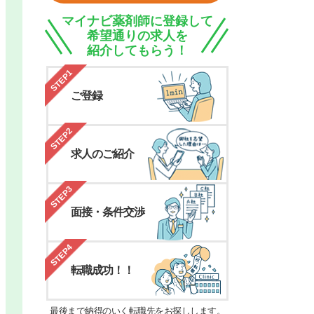
マイナビ薬剤師に登録して
希望通りの求人を
紹介してもらう！
STEP1
ご登録
STEP2
求人のご紹介
STEP3
面接・条件交渉
STEP4
転職成功！！
最後まで納得のいく転職先をお探しします。