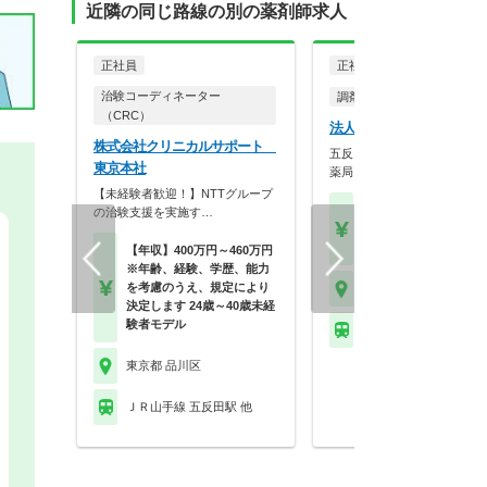
近隣の同じ路線の別の薬剤師求人
正社員
正社員
パート・アルバイ
治験コーディネーター
調剤薬局
（CRC）
法人名非公開
株式会社クリニカルサポート
五反田駅徒歩1分！人気の高
東京本社
薬局にて薬剤師募集。
【未経験者歓迎！】NTTグループ
【年収】550万円～65
の治験支援を実施す…
程度 28歳～55歳モデル
【時給】2,200円～
【年収】400万円～460万円
※年齢、経験、学歴、能力
を考慮のうえ、規定により
東京都 品川区
決定します 24歳～40歳未経
験者モデル
ＪＲ山手線 五反田駅 
東京都 品川区
ＪＲ山手線 五反田駅 他