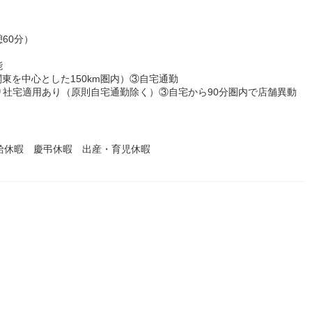
憩60分）
能
東を中心とした150km圏内）③自宅通勤
社宅適用あり（原則自宅通勤除く）③自宅から90分圏内で店舗異動
給休暇 慶弔休暇 出産・育児休暇