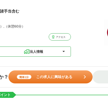
万円諸手当含む
分）,（休憩60分）
アクセス
法人情報
か？
この求人に興味がある
簡単1分
ポイント