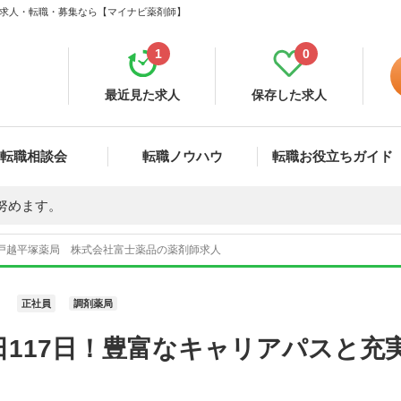
師 求人・転職・募集なら【マイナビ薬剤師】
1
0
最近見た求人
保存した求人
転職相談会
転職ノウハウ
転職お役立ちガイド
努めます。
 戸越平塚薬局 株式会社富士薬品の薬剤師求人
正社員
調剤薬局
日117日！豊富なキャリアパスと充