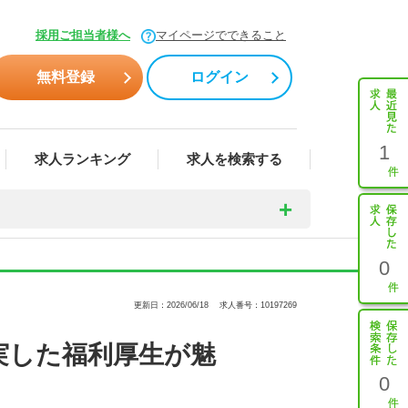
採用ご担当者様へ
マイページでできること
無料登録
ログイン
1
求人ランキング
求人を検索する
0
更新日：2026/06/18
求人番号：10197269
実した福利厚生が魅
0