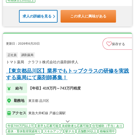
年間休日120日以上
求人の詳細を見る
この求人に興味がある
更新日：2026年6月20日
保存する
正社員
調剤薬局
トマト薬局 クラフト株式会社の薬剤師求人
【東京都品川区】業界でもトップクラスの研修を実践
する薬局にて薬剤師募集！
給与
【年収】419万円～743万円程度
勤務地
東京都 品川区
アクセス
東急大井町線 戸越公園駅
年収700万円以上可
新卒も応募可能
未経験者も応募可能
住宅補助（手当）あり
産休・育休取得実績有り
スキルアップ
駅チカ
店舗数30以上
積極採用中