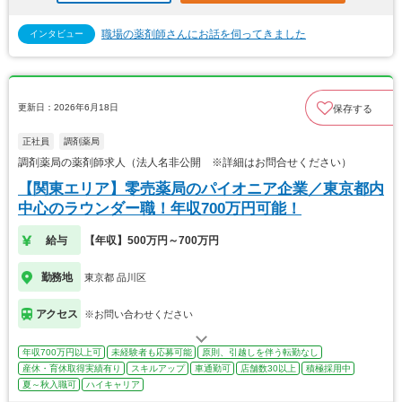
職場の薬剤師さんにお話を伺ってきました
インタビュー
更新日：2026年6月18日
保存する
正社員
調剤薬局
調剤薬局の薬剤師求人（法人名非公開 ※詳細はお問合せください）
【関東エリア】零売薬局のパイオニア企業／東京都内
中心のラウンダー職！年収700万円可能！
給与
【年収】500万円～700万円
勤務地
東京都 品川区
アクセス
※お問い合わせください
年収700万円以上可
未経験者も応募可能
原則、引越しを伴う転勤なし
産休・育休取得実績有り
スキルアップ
車通勤可
店舗数30以上
積極採用中
夏～秋入職可
ハイキャリア