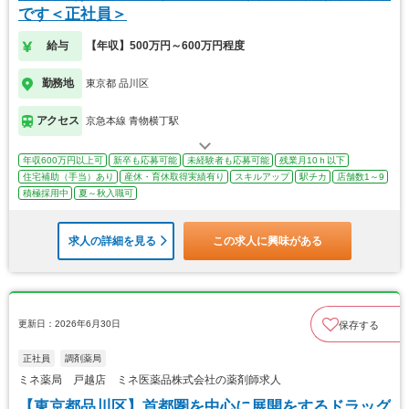
です＜正社員＞
給与
【年収】500万円～600万円程度
勤務地
東京都 品川区
アクセス
京急本線 青物横丁駅
年収600万円以上可
新卒も応募可能
未経験者も応募可能
残業月10ｈ以下
住宅補助（手当）あり
産休・育休取得実績有り
スキルアップ
駅チカ
店舗数1～9
積極採用中
夏～秋入職可
求人の詳細を見る
この求人に興味がある
更新日：2026年6月30日
保存する
正社員
調剤薬局
ミネ薬局 戸越店 ミネ医薬品株式会社の薬剤師求人
【東京都品川区】首都圏を中心に展開をするドラッグ