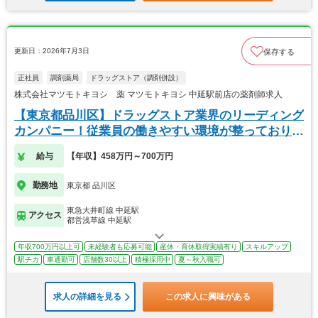
更新日：2026年7月3日
保存する
正社員
調剤薬局
ドラッグストア（調剤併設）
株式会社マツモトキヨシ 薬 マツモトキヨシ 中延駅前店の薬剤師求人
【東京都品川区】ドラッグストア業界のリーディング
カンパニー！従業員の働きやすい環境が整っておりま
す！
給与
【年収】458万円～700万円
勤務地
東京都 品川区
東急大井町線 中延駅
アクセス
都営浅草線 中延駅
年収700万円以上可
未経験者も応募可能
産休・育休取得実績有り
スキルアップ
駅チカ
車通勤可
店舗数30以上
積極採用中
夏～秋入職可
求人の詳細を見る
この求人に興味がある