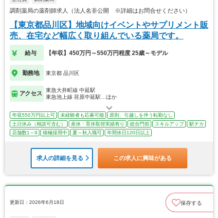
調剤薬局の薬剤師求人（法人名非公開 ※詳細はお問合せください）
【東京都品川区】地域向けイベントやサプリメント販
売、在宅など幅広く取り組んでいる薬局です。
給与
【年収】450万円～550万円程度 25歳～モデル
勤務地
東京都 品川区
東急大井町線 中延駅
アクセス
東急池上線 荏原中延駅…ほか
年収550万円以上可
未経験者も応募可能
原則、引越しを伴う転勤なし
土日休み（相談可含む）
産休・育休取得実績有り
総合門前
スキルアップ
駅チカ
店舗数1～9
積極採用中
夏～秋入職可
年間休日120日以上
求人の詳細を見る
この求人に興味がある
更新日：2026年6月18日
保存する