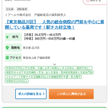
保存する
正社員
調剤薬局
ミアヘルサ株式会社 戸越銀座店の薬剤師求人
【東京都品川区】 人気の総合病院の門前を中心に展
開している薬局です！駅チカ好立地！
【月収】26.0万円～40.0万円
給与
【年収】380万円～650万円24歳～40歳
勤務地
東京都 品川区
アクセス
東急池上線 戸越銀座駅
年収650万円以上可
原則、引越しを伴う転勤なし
土日休み（相談可含む）
残業月10ｈ以下
住宅補助（手当）あり
産休・育休取得実績有り
総合門前
スキルアップ
駅チカ
店舗数30以上
積極採用中
夏～秋入職可
年間休日120日以上
求人の詳細を見る
この求人に興味がある