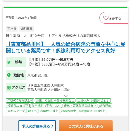
更新日：2026年8月6日
保存する
正社員
調剤薬局
日生薬局 大井町２号店 ミアヘルサ株式会社の薬剤師求人
【東京都品川区】 人気の総合病院の門前を中心に展
開している薬局です！多線利用可でアクセス良好
【月収】26.0万円～40.0万円
給与
【年収】380万円～650万円24歳～40歳
勤務地
東京都 品川区
ＪＲ京浜東北線 大井町駅
アクセス
東急大井町線 大井町駅…ほか
年収650万円以上可
原則、引越しを伴う転勤なし
土日休み（相談可含む）
残業月10ｈ以下
住宅補助（手当）あり
産休・育休取得実績有り
総合門前
スキルアップ
駅チカ
店舗数30以上
積極採用中
年間休日120日以上
求人の詳細を見る
この求人に興味がある