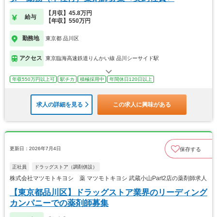
【月収】45.8万円
給与
【年収】550万円
勤務地
東京都 品川区
アクセス
東京臨海高速鉄道りんかい線 品川シーサイド駅
年収550万円以上可
駅チカ
積極採用中
年間休日120日以上
求人の詳細を見る
この求人に興味がある
更新日：2026年7月4日
保存する
正社員
ドラッグストア（調剤併設）
株式会社マツモトキヨシ 薬 マツモトキヨシ 武蔵小山Part2店の薬剤師求人
【東京都品川区】ドラッグストア業界のリーディング
カンパニーでの薬剤師募集