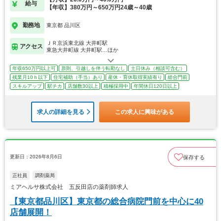
給与
【年収】380万円～650万円24歳～40歳
勤務地
東京都 品川区
ＪＲ京浜東北線 大井町駅
アクセス
東急大井町線 大井町駅…ほか
年収650万円以上可
原則、引越しを伴う転勤なし
土日休み（相談可含む）
残業月10ｈ以下
住宅補助（手当）あり
産休・育休取得実績有り
総合門前
スキルアップ
駅チカ
店舗数30以上
積極採用中
年間休日120日以上
求人の詳細を見る
この求人に興味がある
更新日：2026年8月6日
保存する
正社員
調剤薬局
ミアヘルサ株式会社 五反田店の薬剤師求人
【東京都品川区】東京都の総合病院門前を中心に40
店舗展開！