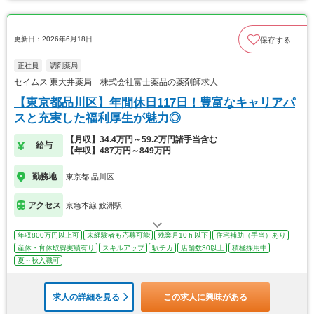
更新日：2026年6月18日
保存する
正社員
調剤薬局
セイムス 東大井薬局 株式会社富士薬品の薬剤師求人
【東京都品川区】年間休日117日！豊富なキャリアパ
スと充実した福利厚生が魅力◎
【月収】34.4万円～59.2万円諸手当含む
給与
【年収】487万円～849万円
勤務地
東京都 品川区
アクセス
京急本線 鮫洲駅
年収800万円以上可
未経験者も応募可能
残業月10ｈ以下
住宅補助（手当）あり
産休・育休取得実績有り
スキルアップ
駅チカ
店舗数30以上
積極採用中
夏～秋入職可
求人の詳細を見る
この求人に興味がある