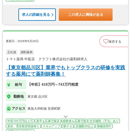
求人の詳細を見る
この求人に興味がある
更新日：2026年6月20日
保存する
正社員
調剤薬局
トマト薬局 中延店 クラフト株式会社の薬剤師求人
【東京都品川区】業界でもトップクラスの研修を実践
する薬局にて薬剤師募集！
給与
【年収】419万円～743万円程度
勤務地
東京都 品川区
アクセス
東急大井町線 荏原町駅
年収700万円以上可
新卒も応募可能
未経験者も応募可能
住宅補助（手当）あり
産休・育休取得実績有り
スキルアップ
駅チカ
店舗数30以上
積極採用中