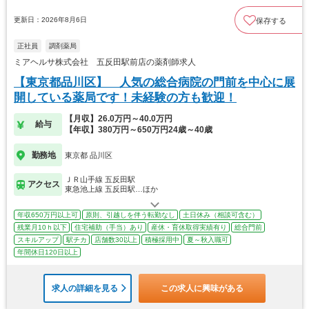
更新日：2026年8月6日
保存する
正社員
調剤薬局
ミアヘルサ株式会社 五反田駅前店の薬剤師求人
【東京都品川区】 人気の総合病院の門前を中心に展
開している薬局です！未経験の方も歓迎！
【月収】26.0万円～40.0万円
給与
【年収】380万円～650万円24歳～40歳
勤務地
東京都 品川区
ＪＲ山手線 五反田駅
アクセス
東急池上線 五反田駅…ほか
年収650万円以上可
原則、引越しを伴う転勤なし
土日休み（相談可含む）
残業月10ｈ以下
住宅補助（手当）あり
産休・育休取得実績有り
総合門前
スキルアップ
駅チカ
店舗数30以上
積極採用中
夏～秋入職可
年間休日120日以上
求人の詳細を見る
この求人に興味がある