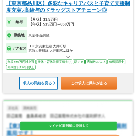
【東京都品川区】多彩なキャリアパスと子育て支援制
度充実♪高給与のドラッグストアチェーン◎
【月収】33.5万円
給与
【年収】515万円～650万円
勤務地
東京都 品川区
ＪＲ京浜東北線 大井町駅
アクセス
東急大井町線 大井町駅…ほか
年収650万円以上可
産休・育休取得実績有り
駅チカ
店舗数30以上
積極採用中
年間休日120日以上
求人の詳細を見る
この求人に興味がある