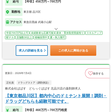
給与
【年収】458万円～700万円
勤務地
東京都 品川区
アクセス
東急目黒線 武蔵小山駅
年収700万円以上可
未経験者も応募可能
産休・育休取得実績有り
スキルアップ
駅チカ
店舗数30以上
積極採用中
夏～秋入職可
求人の詳細を見る
この求人に興味がある
更新日：2026年7月4日
保存する
正社員
ドラッグストア（調剤併設）
株式会社ぱぱす どらっぐぱぱす 北品川店の薬剤師求人
【東京都品川区】都内中心のドミナント展開！調剤・
ドラッグどちらも経験可能です。
給与
【年収】468万円～700万円程度