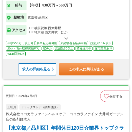
給与
【年収】430万円～560万円
勤務地
東京都 品川区
ＪＲ横須賀線 西大井駅
アクセス
ＪＲ埼京線 西大井駅…ほか
年収550万円以上可
新卒も応募可能
未経験者も応募可能
残業月10ｈ以下
産休・育休取得実績有り
駅チカ
店舗数30以上
積極採用中
在宅業務あり
WEB面接OK
求人の詳細を見る
この求人に興味がある
更新日：2026年7月3日
保存する
正社員
ドラッグストア（調剤併設）
株式会社ココカラファインヘルスケア ココカラファイン 大井町ガーデン
店の薬剤師求人
【東京都／品川区】年間休日120日☆業界トップクラ