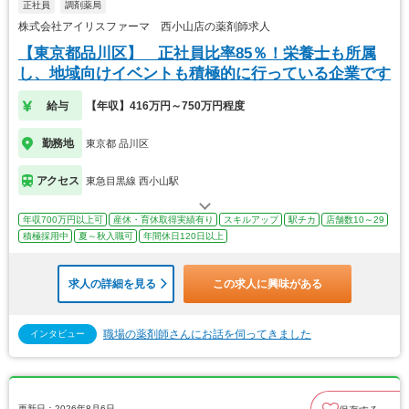
正社員
調剤薬局
株式会社アイリスファーマ 西小山店の薬剤師求人
【東京都品川区】 正社員比率85％！栄養士も所属
し、地域向けイベントも積極的に行っている企業です
給与
【年収】416万円～750万円程度
勤務地
東京都 品川区
アクセス
東急目黒線 西小山駅
年収700万円以上可
産休・育休取得実績有り
スキルアップ
駅チカ
店舗数10～29
積極採用中
夏～秋入職可
年間休日120日以上
求人の詳細を見る
この求人に興味がある
職場の薬剤師さんにお話を伺ってきました
インタビュー
更新日：2026年8月6日