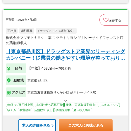
更新日：2026年7月3日
保存する
正社員
調剤薬局
ドラッグストア（調剤併設）
株式会社マツモトキヨシ 薬 マツモトキヨシ 品川シーサイドフォレスト店
の薬剤師求人
【東京都品川区】ドラッグストア業界のリーディング
カンパニー！従業員の働きやすい環境が整っておりま
す！
給与
【年収】458万円～700万円
勤務地
東京都 品川区
アクセス
東京臨海高速鉄道りんかい線 品川シーサイド駅
年収700万円以上可
未経験者も応募可能
産休・育休取得実績有り
スキルアップ
駅チカ
車通勤可
店舗数30以上
積極採用中
夏～秋入職可
求人の詳細を見る
この求人に興味がある