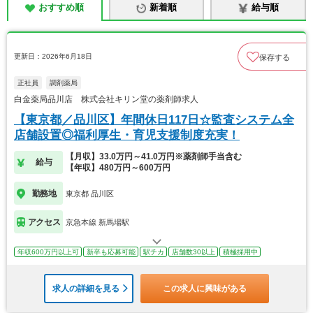
おすすめ順
新着順
給与順
更新日：2026年6月18日
保存する
正社員
調剤薬局
白金薬局品川店 株式会社キリン堂の薬剤師求人
【東京都／品川区】年間休日117日☆監査システム全
店舗設置◎福利厚生・育児支援制度充実！
【月収】33.0万円～41.0万円※薬剤師手当含む
給与
【年収】480万円～600万円
勤務地
東京都 品川区
アクセス
京急本線 新馬場駅
年収600万円以上可
新卒も応募可能
駅チカ
店舗数30以上
積極採用中
求人の詳細を見る
この求人に興味がある