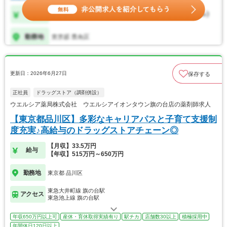
更新日：2026年6月27日
保存する
正社員
ドラッグストア（調剤併設）
ウエルシア薬局株式会社 ウエルシアイオンタウン旗の台店の薬剤師求人
【東京都品川区】多彩なキャリアパスと子育て支援制
度充実♪高給与のドラッグストアチェーン◎
【月収】33.5万円
給与
【年収】515万円～650万円
勤務地
東京都 品川区
東急大井町線 旗の台駅
アクセス
東急池上線 旗の台駅
年収650万円以上可
産休・育休取得実績有り
駅チカ
店舗数30以上
積極採用中
年間休日120日以上