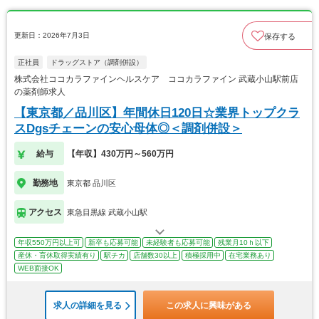
更新日：2026年7月3日
保存する
正社員
ドラッグストア（調剤併設）
株式会社ココカラファインヘルスケア ココカラファイン 武蔵小山駅前店
の薬剤師求人
【東京都／品川区】年間休日120日☆業界トップクラ
スDgsチェーンの安心母体◎＜調剤併設＞
給与
【年収】430万円～560万円
勤務地
東京都 品川区
アクセス
東急目黒線 武蔵小山駅
年収550万円以上可
新卒も応募可能
未経験者も応募可能
残業月10ｈ以下
産休・育休取得実績有り
駅チカ
店舗数30以上
積極採用中
在宅業務あり
WEB面接OK
求人の詳細を見る
この求人に興味がある