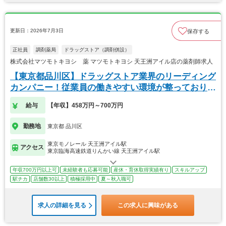
更新日：2026年7月3日
保存する
正社員
調剤薬局
ドラッグストア（調剤併設）
株式会社マツモトキヨシ 薬 マツモトキヨシ 天王洲アイル店の薬剤師求人
【東京都品川区】ドラッグストア業界のリーディング
カンパニー！従業員の働きやすい環境が整っておりま
す！
給与
【年収】458万円～700万円
勤務地
東京都 品川区
東京モノレール 天王洲アイル駅
アクセス
東京臨海高速鉄道りんかい線 天王洲アイル駅
年収700万円以上可
未経験者も応募可能
産休・育休取得実績有り
スキルアップ
駅チカ
店舗数30以上
積極採用中
夏～秋入職可
求人の詳細を見る
この求人に興味がある