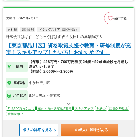
更新日：2026年7月4日
保存する
正社員
調剤薬局
ドラッグストア（調剤併設）
株式会社ぱぱす どらっぐぱぱす 西五反田店の薬剤師求人
【東京都品川区】資格取得支援や教育・研修制度が充
実！スキルアップしたい方におすすめです。
【年収】468万円～700万円程度 24歳～50歳※経験を考慮し
給与
決定いたします
【時給】2,000円～2,300円
勤務地
東京都 品川区
アクセス
東急目黒線 不動前駅
年収700万円以上可
産休・育休取得実績有り
スキルアップ
駅チカ
店舗数30以上
積極採用中
求人の詳細を見る
この求人に興味がある