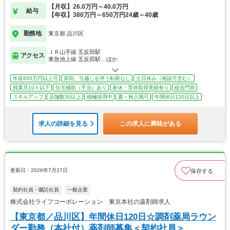
【月収】26.0万円～40.0万円
給与
【年収】380万円～650万円24歳～40歳
勤務地
東京都 品川区
ＪＲ山手線 五反田駅
アクセス
東急池上線 五反田駅…ほか
年収650万円以上可
原則、引越しを伴う転勤なし
土日休み（相談可含む）
残業月10ｈ以下
住宅補助（手当）あり
産休・育休取得実績有り
総合門前
スキルアップ
店舗数30以上
積極採用中
夏～秋入職可
年間休日120日以上
求人の詳細を見る
この求人に興味がある
更新日：2026年7月27日
保存する
契約社員・嘱託社員
一般企業
株式会社ライフコーポレーション 東京本社の薬剤師求人
【東京都／品川区】年間休日120日☆調剤薬局ラウン
ダー勤務（本社付）薬剤師募集＜契約社員＞