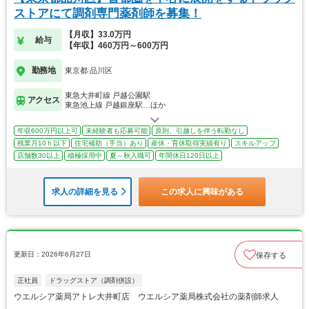
ストアにて調剤専門薬剤師を募集！
【月収】33.0万円
給与
【年収】460万円～600万円
勤務地
東京都 品川区
東急大井町線 戸越公園駅
アクセス
東急池上線 戸越銀座駅…ほか
年収600万円以上可
未経験者も応募可能
原則、引越しを伴う転勤なし
残業月10ｈ以下
住宅補助（手当）あり
産休・育休取得実績有り
スキルアップ
店舗数30以上
積極採用中
夏～秋入職可
年間休日120日以上
求人の詳細を見る
この求人に興味がある
更新日：2026年6月27日
保存する
正社員
ドラッグストア（調剤併設）
ウエルシア薬局アトレ大井町店 ウエルシア薬局株式会社の薬剤師求人