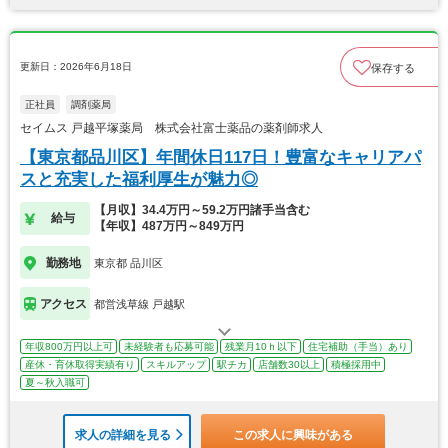
更新日：2026年6月18日
保存する
正社員
調剤薬局
セイムス 戸越平塚薬局 株式会社富士薬品の薬剤師求人
【東京都品川区】年間休日117日！豊富なキャリアパ
スと充実した福利厚生が魅力◎
【月収】34.4万円～59.2万円諸手当含む
給与
【年収】487万円～849万円
勤務地
東京都 品川区
アクセス
都営浅草線 戸越駅
年収800万円以上可
未経験者も応募可能
残業月10ｈ以下
住宅補助（手当）あり
産休・育休取得実績有り
スキルアップ
駅チカ
店舗数30以上
積極採用中
夏～秋入職可
求人の詳細を見る
この求人に興味がある