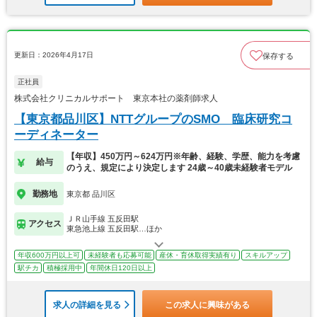
更新日：2026年4月17日
保存する
正社員
株式会社クリニカルサポート 東京本社の薬剤師求人
【東京都品川区】NTTグループのSMO 臨床研究コ
ーディネーター
【年収】450万円～624万円※年齢、経験、学歴、能力を考慮
給与
のうえ、規定により決定します 24歳～40歳未経験者モデル
勤務地
東京都 品川区
ＪＲ山手線 五反田駅
アクセス
東急池上線 五反田駅…ほか
年収600万円以上可
未経験者も応募可能
産休・育休取得実績有り
スキルアップ
駅チカ
積極採用中
年間休日120日以上
求人の詳細を見る
この求人に興味がある