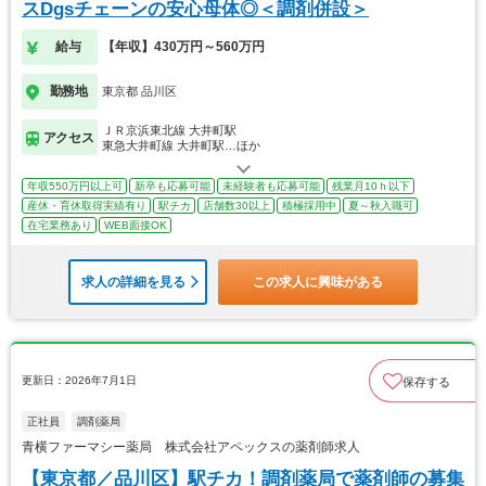
スDgsチェーンの安心母体◎＜調剤併設＞
給与
【年収】430万円～560万円
勤務地
東京都 品川区
ＪＲ京浜東北線 大井町駅
アクセス
東急大井町線 大井町駅…ほか
年収550万円以上可
新卒も応募可能
未経験者も応募可能
残業月10ｈ以下
産休・育休取得実績有り
駅チカ
店舗数30以上
積極採用中
夏～秋入職可
在宅業務あり
WEB面接OK
求人の詳細を見る
この求人に興味がある
更新日：2026年7月1日
保存する
正社員
調剤薬局
青横ファーマシー薬局 株式会社アペックスの薬剤師求人
【東京都／品川区】駅チカ！調剤薬局で薬剤師の募集