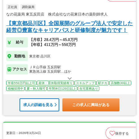
正社員
調剤薬局
なの花薬局 東五反田店 株式会社なの花東日本の薬剤師求人
【東京都品川区】全国展開のグループ法人で安定した
経営◎豊富なキャリアパスと研修制度が魅力です！
【月収】28.4万円～45.0万円
給与
【年収】411万円～550万円
勤務地
東京都 品川区
ＪＲ山手線 五反田駅
アクセス
東急池上線 五反田駅…ほか
年収550万円以上可
産休・育休取得実績有り
スキルアップ
駅チカ
店舗数30以上
積極採用中
夏～秋入職可
年間休日120日以上
在宅業務あり
求人の詳細を見る
この求人に興味がある
更新日：2026年3月24日
保存する