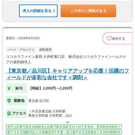
求人の詳細を見る
この求人に興味がある
更新日：2026年6月18日
保存する
パート・アルバイト
調剤薬局
ココカラファイン薬局 大井町東口店 株式会社ココカラファインヘルスケ
アの薬剤師求人
【東京都／品川区】キャリアアップを応援！活躍のフ
ィールドが多彩な会社です＜調剤＞
給与
【時給】2,000円～2,200円
勤務地
東京都 品川区
ＪＲ京浜東北線 大井町駅
アクセス
東急大井町線 大井町駅…ほか
新卒も応募可能
未経験者も応募可能
残業月10ｈ以下
産休・育休取得実績有り
駅チカ
店舗数30以上
積極採用中
夏～秋入職可
在宅業務あり
WEB面接OK