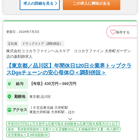
求人の詳細を見る
この求人に興味がある
更新日：2026年7月3日
保存する
正社員
ドラッグストア（調剤併設）
株式会社ココカラファインヘルスケア ココカラファイン 大井町ガーデン
店の薬剤師求人
【東京都／品川区】年間休日120日☆業界トップクラ
スDgsチェーンの安心母体◎＜調剤併設＞
給与
【年収】430万円～560万円
勤務地
東京都 品川区
ＪＲ京浜東北線 大井町駅
アクセス
東急大井町線 大井町駅…ほか
年収550万円以上可
新卒も応募可能
未経験者も応募可能
残業月10ｈ以下
産休・育休取得実績有り
駅チカ
店舗数30以上
積極採用中
夏～秋入職可
在宅業務あり
WEB面接OK