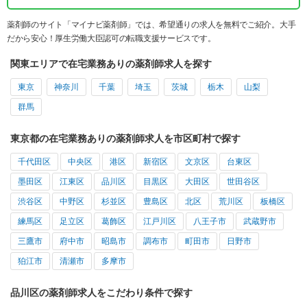
薬剤師のサイト「マイナビ薬剤師」では、希望通りの求人を無料でご紹介。大手
だから安心！厚生労働大臣認可の転職支援サービスです。
関東エリアで在宅業務ありの薬剤師求人を探す
東京
神奈川
千葉
埼玉
茨城
栃木
山梨
群馬
東京都の在宅業務ありの薬剤師求人を市区町村で探す
千代田区
中央区
港区
新宿区
文京区
台東区
墨田区
江東区
品川区
目黒区
大田区
世田谷区
渋谷区
中野区
杉並区
豊島区
北区
荒川区
板橋区
練馬区
足立区
葛飾区
江戸川区
八王子市
武蔵野市
三鷹市
府中市
昭島市
調布市
町田市
日野市
狛江市
清瀬市
多摩市
品川区の薬剤師求人をこだわり条件で探す