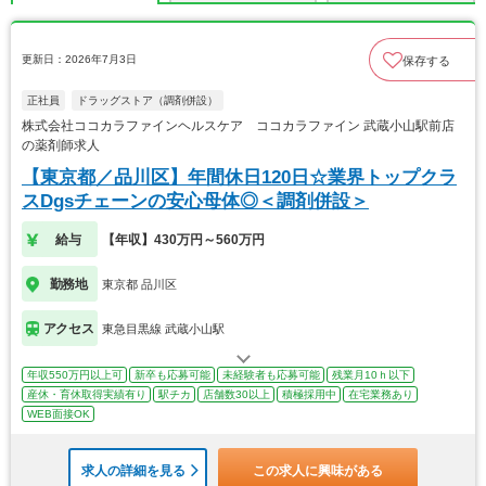
更新日：2026年7月3日
保存する
正社員
ドラッグストア（調剤併設）
株式会社ココカラファインヘルスケア ココカラファイン 武蔵小山駅前店
の薬剤師求人
【東京都／品川区】年間休日120日☆業界トップクラ
スDgsチェーンの安心母体◎＜調剤併設＞
給与
【年収】430万円～560万円
勤務地
東京都 品川区
アクセス
東急目黒線 武蔵小山駅
年収550万円以上可
新卒も応募可能
未経験者も応募可能
残業月10ｈ以下
産休・育休取得実績有り
駅チカ
店舗数30以上
積極採用中
在宅業務あり
WEB面接OK
求人の詳細を見る
この求人に興味がある