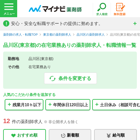
!
安心・安全な転職サポートの提供に努めます。
薬剤師の求人・転職TOP
東京都の薬剤師求人
品川区の薬剤師求人
品川区(東京都)の在
品川区(東京都)の在宅業務ありの薬剤師求人・転職情報一覧
勤務地
品川区(東京都)
その他
在宅業務あり
条件を変更する
人気のこだわり条件を追加する
残業月10ｈ以下
年間休日120日以上
土日休み（相談可含
12
件の薬剤師求人
※ 非公開求人を除く
おすすめ順
新着順
給与順