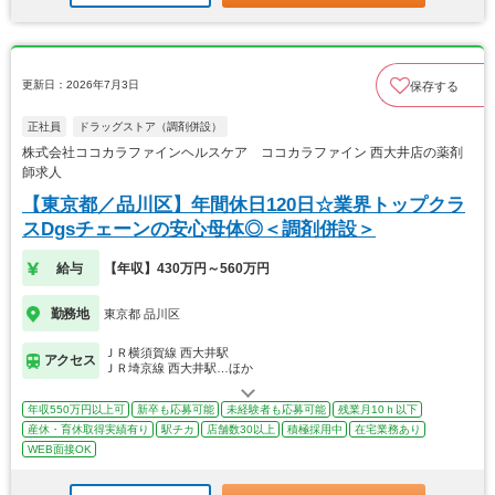
更新日：2026年7月3日
保存する
正社員
ドラッグストア（調剤併設）
株式会社ココカラファインヘルスケア ココカラファイン 西大井店の薬剤
師求人
【東京都／品川区】年間休日120日☆業界トップクラ
スDgsチェーンの安心母体◎＜調剤併設＞
給与
【年収】430万円～560万円
勤務地
東京都 品川区
ＪＲ横須賀線 西大井駅
アクセス
ＪＲ埼京線 西大井駅…ほか
年収550万円以上可
新卒も応募可能
未経験者も応募可能
残業月10ｈ以下
産休・育休取得実績有り
駅チカ
店舗数30以上
積極採用中
在宅業務あり
WEB面接OK