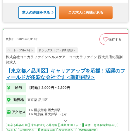
求人の詳細を見る
この求人に興味がある
更新日：2026年6月18日
保存する
パート・アルバイト
ドラッグストア（調剤併設）
株式会社ココカラファインヘルスケア ココカラファイン 西大井店の薬剤
師求人
【東京都／品川区】キャリアアップを応援！活躍のフ
ィールドが多彩な会社です＜調剤併設＞
給与
【時給】2,000円～2,200円
勤務地
東京都 品川区
ＪＲ横須賀線 西大井駅
アクセス
ＪＲ埼京線 西大井駅…ほか
新卒も応募可能
未経験者も応募可能
残業月10ｈ以下
産休・育休取得実績有り
駅チカ
店舗数30以上
積極採用中
在宅業務あり
WEB面接OK