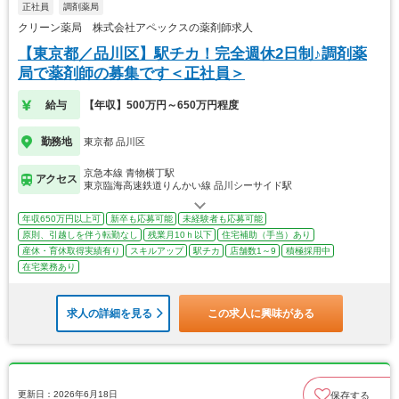
正社員
調剤薬局
クリーン薬局 株式会社アペックスの薬剤師求人
【東京都／品川区】駅チカ！完全週休2日制♪調剤薬
局で薬剤師の募集です＜正社員＞
給与
【年収】500万円～650万円程度
勤務地
東京都 品川区
京急本線 青物横丁駅
アクセス
東京臨海高速鉄道りんかい線 品川シーサイド駅
年収650万円以上可
新卒も応募可能
未経験者も応募可能
原則、引越しを伴う転勤なし
残業月10ｈ以下
住宅補助（手当）あり
産休・育休取得実績有り
スキルアップ
駅チカ
店舗数1～9
積極採用中
在宅業務あり
求人の詳細を見る
この求人に興味がある
更新日：2026年6月18日
保存する