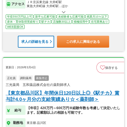
ＪＲ京浜東北線 大井町駅
アクセス
東急大井町線 大井町駅…ほか
年収550万円以上可
新卒も応募可能
未経験者も応募可能
残業月10ｈ以下
産休・育休取得実績有り
駅チカ
店舗数30以上
積極採用中
在宅業務あり
WEB面接OK
求人の詳細を見る
この求人に興味がある
更新日：2026年3月4日
保存する
正社員
調剤薬局
募集停止
三光薬局 五和薬品株式会社の薬剤師求人
【東京都品川区】年間休日120日以上◎《駅チカ》賞
与計4.0ヶ月分の支給実績あり☆＜薬剤師＞
【年収】420万円～600万円※経験年数を考慮して決定いたし
給与
ます。記載額以上の相談も可能です。
勤務地
東京都 品川区