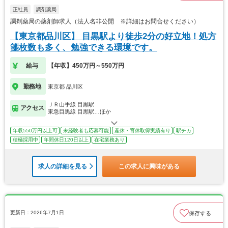
正社員
調剤薬局
調剤薬局の薬剤師求人（法人名非公開 ※詳細はお問合せください）
【東京都品川区】 目黒駅より徒歩2分の好立地！処方
箋枚数も多く、勉強できる環境です。
給与
【年収】450万円～550万円
勤務地
東京都 品川区
ＪＲ山手線 目黒駅
アクセス
東急目黒線 目黒駅…ほか
年収550万円以上可
未経験者も応募可能
産休・育休取得実績有り
駅チカ
積極採用中
年間休日120日以上
在宅業務あり
求人の詳細を見る
この求人に興味がある
更新日：2026年7月1日
保存する