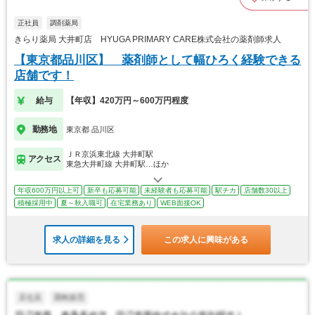
正社員
調剤薬局
きらり薬局 大井町店 HYUGA PRIMARY CARE株式会社の薬剤師求人
【東京都品川区】 薬剤師として幅ひろく経験できる
店舗です！
給与
【年収】420万円～600万円程度
勤務地
東京都 品川区
ＪＲ京浜東北線 大井町駅
アクセス
東急大井町線 大井町駅…ほか
年収600万円以上可
新卒も応募可能
未経験者も応募可能
駅チカ
店舗数30以上
積極採用中
夏～秋入職可
在宅業務あり
WEB面接OK
求人の詳細を見る
この求人に興味がある