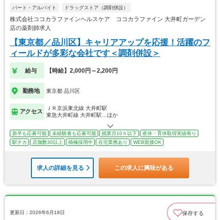
パート・アルバイト
ドラッグストア（調剤併設）
株式会社ココカラファインヘルスケア ココカラファイン 大井町ガーデン
店の薬剤師求人
【東京都／品川区】キャリアアップを応援！活躍のフ
ィールドが多彩な会社です＜調剤併設＞
給与
【時給】2,000円～2,200円
勤務地
東京都 品川区
ＪＲ京浜東北線 大井町駅
アクセス
東急大井町線 大井町駅…ほか
新卒も応募可能
未経験者も応募可能
残業月10ｈ以下
産休・育休取得実績有り
駅チカ
店舗数30以上
積極採用中
在宅業務あり
WEB面接OK
求人の詳細を見る
この求人に興味がある
更新日：2026年6月18日
保存する