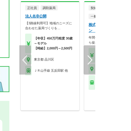
正社員
調剤薬局
契約社員・嘱託社員
法人名非公開
一般企業
【3路線利用可】地域のニーズに
株式会社ライフコーポレー
合わせた薬局づくりを…
ン 東京本社
年間休日120日☆年収550万
【年収】450万円程度 30歳
ら徒歩2分♪
～モデル
【時給】2,000円～2,500円
【月収】45.8万円
【年収】550万円
東京都 品川区
東京都 品川区
ＪＲ山手線 五反田駅 他
東京臨海高速鉄道りん
線 品川シーサイド駅