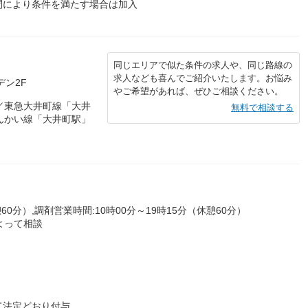
間により条件を満たす場合は加入
同じエリアで似た条件の求人や、同じ路線の
求人なども喜んでご紹介いたします。お悩み
デン2F
やご希望があれば、ぜひご相談ください。
／東急大井町線「大井
無料で相談する
んかい線「大井町駅」
60分）,調剤営業時間:10時00分～19時15分（休憩60分）
よって相談
て法定どおり付与