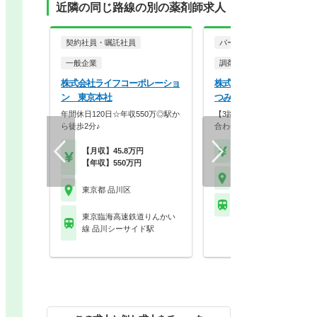
近隣の同じ路線の別の薬剤師求人
契約社員・嘱託社員
パート・アルバイト
一般企業
調剤薬局
株式会社ライフコーポレーショ
株式会社アオイメディカル
ン 東京本社
つみ薬局
年間休日120日☆年収550万◎駅か
【3路線利用可】地域のニー
ら徒歩2分♪
合わせた薬局づくりを…
【月収】45.8万円
【時給】2,000円～2,3
【年収】550万円
東京都 品川区
東京都 品川区
ＪＲ横須賀線 西大井駅
東京臨海高速鉄道りんかい
線 品川シーサイド駅