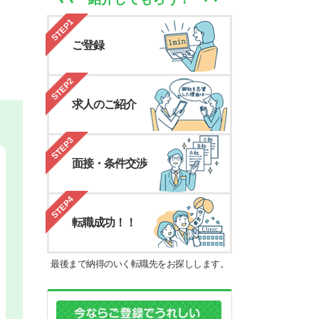
STEP1
ご登録
STEP2
求人のご紹介
STEP3
面接・条件交渉
STEP4
転職成功！！
最後まで納得のいく転職先をお探しします。