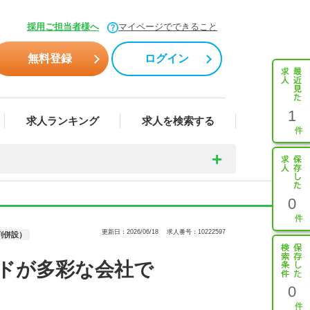
採用ご担当者様へ
マイページでできること
無料登録
ログイン
1
求人ランキング
求人を検索する
0
更新日：2026/06/18
求人番号：10222597
剤併設）
ドが多彩な会社で
0