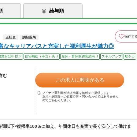
順
給与順
保存す
正社員
調剤薬局
豊富なキャリアパスと充実した福利厚生が魅力◎
残業月10ｈ以下
住宅補助（手当）あり
産休・育休取得実績有り
スキルアップ
駅チカ
当含む
この求人に興味がある
マイナビ薬剤師が求人情報を無料でご提供します。
薬局・病院等への直接応募・問い合わせではありません
のでご安心ください。
0時間以下×復帰率100％に加え、年間休日も充実で長く安心して働けま