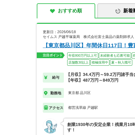
おすすめ順
新着
更新日：2026/06/18
セイムス 戸越平塚薬局 株式会社富士薬品の薬剤師求人
【東京都品川区】年間休日117日！
注目ポイント
年収800万円以上可
未経験者も応募可能
店舗数30以上
積極採用中
夏～秋入職可
【月収】34.4万円～59.2万円諸手
給与
【年収】487万円～849万円
東京都 品川区
勤務地
都営浅草線 戸越駅
アクセス
創業1930年の安定企業！残業月1
す！