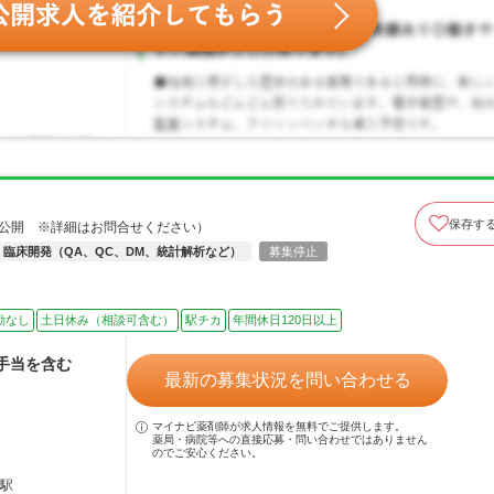
保存す
非公開 ※詳細はお問合せください）
臨床開発（QA、QC、DM、統計解析など）
募集停止
勤なし
土日休み（相談可含む）
駅チカ
年間休日120日以上
律手当を含む
最新の募集状況を問い合わせる
マイナビ薬剤師が求人情報を無料でご提供します。
薬局・病院等への直接応募・問い合わせではありません
のでご安心ください。
越駅