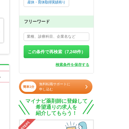
産休・育休取得実績有り
フリーワード
エ
この条件で再検索（
7,248
件）
検索条件を保存する
る
無料転職サポートに
簡単1分
申し込む
マイナビ薬剤師に登録して
希望通りの求人を
紹介してもらう！
STEP1