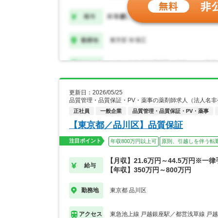
更新日：2026/05/25
品質管理・品質保証・PV・薬事の薬剤師求人（法人名
正社員
一般企業
品質管理・品質保証・PV・薬事
【東京都／品川区】品質保証
注目ポイント
年収800万円以上可
原則、引越しを伴う転
【月収】21.6万円～44.5万円※一
給与
【年収】350万円～800万円
東京都 品川区
勤務地
東急池上線 戸越銀座駅／都営浅草線 戸
アクセス