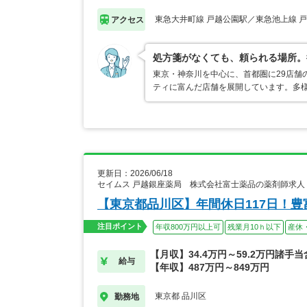
東急大井町線 戸越公園駅／東急池上線 
アクセス
処方箋がなくても、頼られる場所。
東京・神奈川を中心に、首都圏に29店舗
ティに富んだ店舗を展開しています。多
更新日：2026/06/18
セイムス 戸越銀座薬局 株式会社富士薬品の薬剤師求人
【東京都品川区】年間休日117日！
注目ポイント
年収800万円以上可
残業月10ｈ以下
産休
【月収】34.4万円～59.2万円諸手
給与
【年収】487万円～849万円
東京都 品川区
勤務地