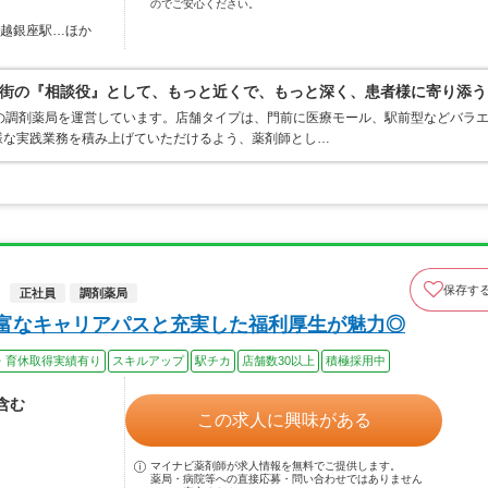
のでご安心ください。
戸越銀座駅…ほか
街の『相談役』として、もっと近くで、もっと深く、患者様に寄り添う
の調剤薬局を運営しています。店舗タイプは、門前に医療モール、駅前型などバラ
様な実践業務を積み上げていただけるよう、薬剤師とし…
保存す
正社員
調剤薬局
豊富なキャリアパスと充実した福利厚生が魅力◎
・育休取得実績有り
スキルアップ
駅チカ
店舗数30以上
積極採用中
当含む
この求人に興味がある
マイナビ薬剤師が求人情報を無料でご提供します。
薬局・病院等への直接応募・問い合わせではありません