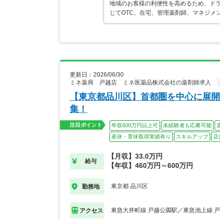
地域のお客様の利便性を高めるため、ド
じてOTC、在宅、管理薬剤師、マネジメ
更新日：2026/06/30
ミネ薬局 戸越店 ミネ医薬品株式会社の薬剤師求人
【東京都品川区】首都圏を中心に展開
集！
注目ポイント
年収600万円以上可
未経験者も応募可能
産休・育休取得実績有り
スキルアップ
店
【月収】33.0万円
給与
【年収】460万円～600万円
東京都 品川区
勤務地
東急大井町線 戸越公園駅／東急池上線 
アクセス