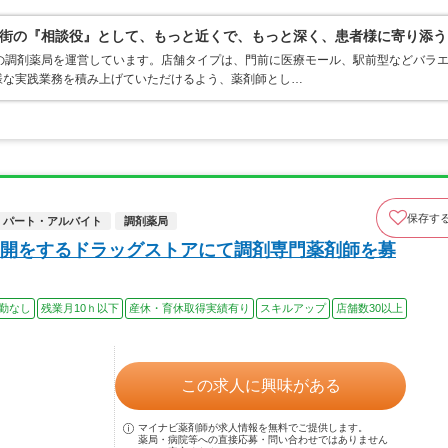
街の『相談役』として、もっと近くで、もっと深く、患者様に寄り添う
の調剤薬局を運営しています。店舗タイプは、門前に医療モール、駅前型などバラ
様な実践業務を積み上げていただけるよう、薬剤師とし…
保存す
パート・アルバイト
調剤薬局
開をするドラッグストアにて調剤専門薬剤師を募
勤なし
残業月10ｈ以下
産休・育休取得実績有り
スキルアップ
店舗数30以上
この求人に興味がある
マイナビ薬剤師が求人情報を無料でご提供します。
薬局・病院等への直接応募・問い合わせではありません