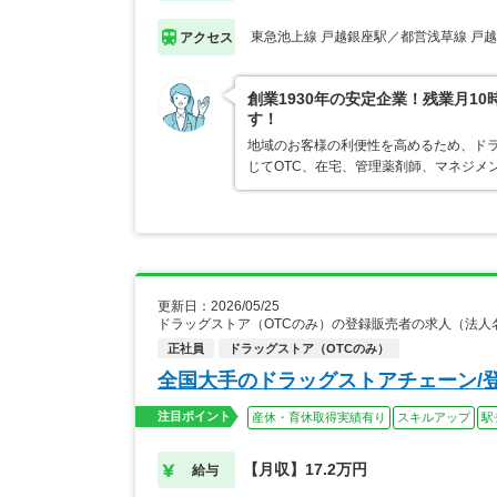
東急池上線 戸越銀座駅／都営浅草線 戸
アクセス
創業1930年の安定企業！残業月1
す！
地域のお客様の利便性を高めるため、ド
じてOTC、在宅、管理薬剤師、マネジメ
更新日：2026/05/25
ドラッグストア（OTCのみ）の登録販売者の求人（法人
正社員
ドラッグストア（OTCのみ）
全国大手のドラッグストアチェーン/
注目ポイント
産休・育休取得実績有り
スキルアップ
駅
【月収】17.2万円
給与