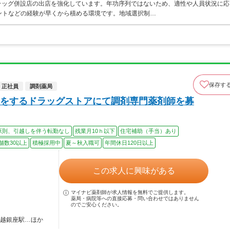
ラッグ併設店の出店を強化しています。年功序列ではないため、適性や人員状況に応
ントなどの経験が早くから積める環境です。地域選択制…
保存す
正社員
調剤薬局
をするドラッグストアにて調剤専門薬剤師を募
原則、引越しを伴う転勤なし
残業月10ｈ以下
住宅補助（手当）あり
舗数30以上
積極採用中
夏～秋入職可
年間休日120日以上
この求人に興味がある
マイナビ薬剤師が求人情報を無料でご提供します。
薬局・病院等への直接応募・問い合わせではありません
のでご安心ください。
戸越銀座駅…ほか