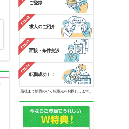
ご登録
STEP2
求人のご紹介
STEP3
面接・条件交渉
STEP4
転職成功！！
る
最後まで納得のいく転職先をお探しします。