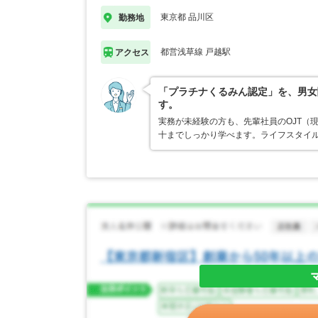
東京都 品川区
勤務地
都営浅草線 戸越駅
アクセス
「プラチナくるみん認定」を、男女
す。
実務が未経験の方も、先輩社員のOJT（
十までしっかり学べます。ライフスタイ