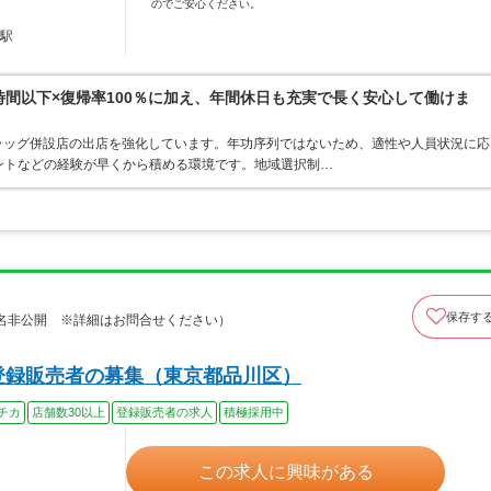
のでご安心ください。
越駅
0時間以下×復帰率100％に加え、年間休日も充実で長く安心して働けま
ラッグ併設店の出店を強化しています。年功序列ではないため、適性や人員状況に応
ントなどの経験が早くから積める環境です。地域選択制…
保存す
名非公開 ※詳細はお問合せください）
登録販売者の募集（東京都品川区）
チカ
店舗数30以上
登録販売者の求人
積極採用中
この求人に興味がある