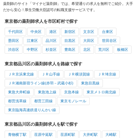
薬剤師のサイト「マイナビ薬剤師」では、希望通りの求人を無料でご紹介。大手
だから安心！厚生労働大臣認可の転職支援サービスです。
東京都の薬剤師求人を市区町村で探す
千代田区
中央区
港区
新宿区
文京区
台東区
墨田区
江東区
品川区
目黒区
大田区
世田谷区
渋谷区
中野区
杉並区
豊島区
北区
荒川区
板橋区
東京都品川区の薬剤師求人を路線で探す
ＪＲ京浜東北線
ＪＲ山手線
ＪＲ横須賀線
ＪＲ埼京線
ＪＲ湘南新宿ライン線(赤羽－武蔵小杉)
東急目黒線
東急大井町線
東急池上線
京急本線
東京メトロ南北線
都営浅草線
都営三田線
東京モノレール
東京臨海高速鉄道りんかい線
東京都品川区の薬剤師求人を駅で探す
青物横丁駅
荏原中延駅
荏原町駅
大井町駅
大崎駅