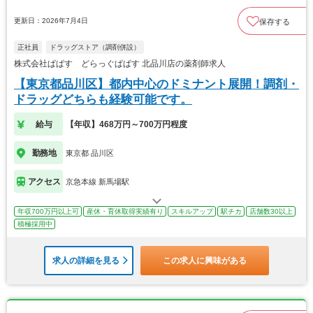
更新日：2026年7月4日
保存する
正社員
ドラッグストア（調剤併設）
株式会社ぱぱす どらっぐぱぱす 北品川店の薬剤師求人
【東京都品川区】都内中心のドミナント展開！調剤・
ドラッグどちらも経験可能です。
給与
【年収】468万円～700万円程度
勤務地
東京都 品川区
アクセス
京急本線 新馬場駅
年収700万円以上可
産休・育休取得実績有り
スキルアップ
駅チカ
店舗数30以上
積極採用中
求人の詳細を見る
この求人に興味がある