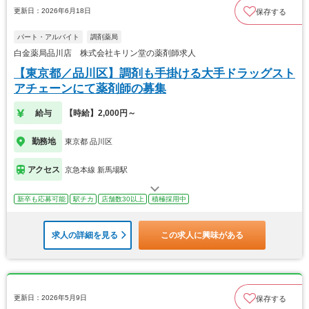
更新日：2026年6月18日
保存する
パート・アルバイト
調剤薬局
白金薬局品川店 株式会社キリン堂の薬剤師求人
【東京都／品川区】調剤も手掛ける大手ドラッグスト
アチェーンにて薬剤師の募集
給与
【時給】2,000円～
勤務地
東京都 品川区
アクセス
京急本線 新馬場駅
新卒も応募可能
駅チカ
店舗数30以上
積極採用中
求人の詳細を見る
この求人に興味がある
更新日：2026年5月9日
保存する