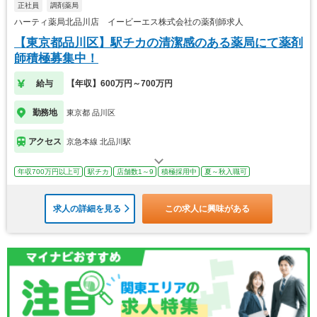
正社員
調剤薬局
ハーティ薬局北品川店 イービーエス株式会社の薬剤師求人
【東京都品川区】駅チカの清潔感のある薬局にて薬剤
師積極募集中！
給与
【年収】600万円～700万円
勤務地
東京都 品川区
アクセス
京急本線 北品川駅
年収700万円以上可
駅チカ
店舗数1～9
積極採用中
夏～秋入職可
求人の詳細を見る
この求人に興味がある