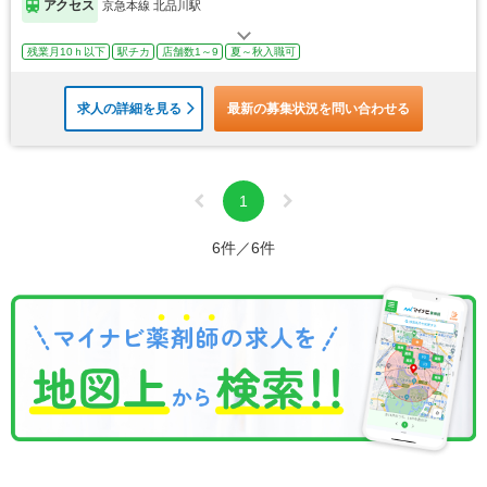
アクセス
京急本線 北品川駅
残業月10ｈ以下
駅チカ
店舗数1～9
夏～秋入職可
求人の詳細を見る
最新の募集状況を問い合わせる
1
6件／6件