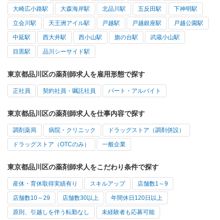
大崎広小路駅
大森海岸駅
北品川駅
五反田駅
下神明駅
立会川駅
天王洲アイル駅
戸越駅
戸越銀座駅
戸越公園駅
中延駅
西大井駅
西小山駅
旗の台駅
武蔵小山駅
目黒駅
品川シーサイド駅
東京都品川区の薬剤師求人を雇用形態で探す
正社員
契約社員・嘱託社員
パート・アルバイト
東京都品川区の薬剤師求人を仕事内容で探す
調剤薬局
病院・クリニック
ドラッグストア（調剤併設）
ドラッグストア（OTCのみ）
一般企業
東京都品川区の薬剤師求人をこだわり条件で探す
産休・育休取得実績有り
スキルアップ
店舗数1～9
店舗数10～29
店舗数30以上
年間休日120日以上
原則、引越しを伴う転勤なし
未経験者も応募可能