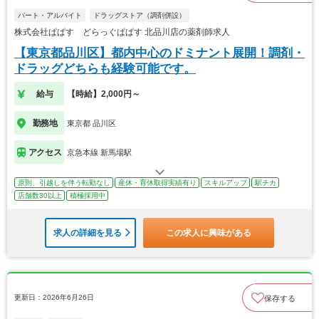
パート・アルバイト
ドラッグストア（調剤併設）
株式会社ぱぱす どらっぐぱぱす 北品川店の薬剤師求人
【東京都品川区】都内中心のドミナント展開！調剤・
ドラッグどちらも経験可能です。
給与
【時給】2,000円～
勤務地
東京都 品川区
アクセス
京急本線 新馬場駅
原則、引越しを伴う転勤なし
産休・育休取得実績有り
スキルアップ
駅チカ
店舗数30以上
積極採用中
求人の詳細を見る
この求人に興味がある
更新日：2026年6月26日
保存する