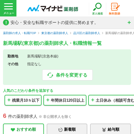
!
安心・安全な転職サポートの提供に努めます。
薬剤師の求人・転職TOP
東京都の薬剤師求人
品川区の薬剤師求人
新馬場駅の薬剤師求
新馬場駅(東京都)の薬剤師求人・転職情報一覧
勤務地
新馬場駅(京急本線)
その他
指定なし
条件を変更する
人気のこだわり条件を追加する
残業月10ｈ以下
年間休日120日以上
土日休み（相談可含
6
件の薬剤師求人
※ 非公開求人を除く
おすすめ順
新着順
給与順