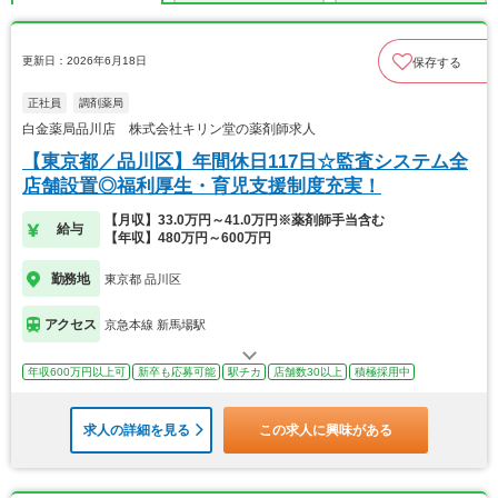
更新日：2026年6月18日
保存する
正社員
調剤薬局
白金薬局品川店 株式会社キリン堂の薬剤師求人
【東京都／品川区】年間休日117日☆監査システム全
店舗設置◎福利厚生・育児支援制度充実！
【月収】33.0万円～41.0万円※薬剤師手当含む
給与
【年収】480万円～600万円
勤務地
東京都 品川区
アクセス
京急本線 新馬場駅
年収600万円以上可
新卒も応募可能
駅チカ
店舗数30以上
積極採用中
求人の詳細を見る
この求人に興味がある