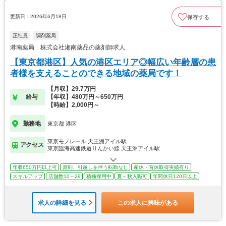
更新日：2026年6月18日
保存する
正社員
調剤薬局
港南薬局 株式会社湘南薬品の薬剤師求人
【東京都港区】人気の港区エリア◎幅広い年齢層の患
者様を支えることのできる地域の薬局です！
【月収】29.7万円
給与
【年収】480万円～650万円
【時給】2,000円～
勤務地
東京都 港区
東京モノレール 天王洲アイル駅
アクセス
東京臨海高速鉄道りんかい線 天王洲アイル駅
年収650万円以上可
原則、引越しを伴う転勤なし
産休・育休取得実績有り
スキルアップ
店舗数10～29
積極採用中
夏～秋入職可
年間休日120日以上
求人の詳細を見る
この求人に興味がある