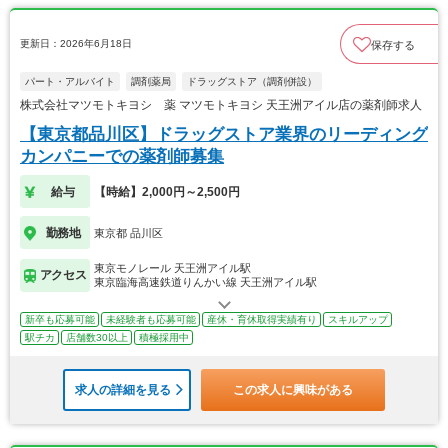
更新日：2026年6月18日
保存する
パート・アルバイト
調剤薬局
ドラッグストア（調剤併設）
株式会社マツモトキヨシ 薬 マツモトキヨシ 天王洲アイル店の薬剤師求人
【東京都品川区】ドラッグストア業界のリーディング
カンパニーでの薬剤師募集
給与
【時給】2,000円～2,500円
勤務地
東京都 品川区
東京モノレール 天王洲アイル駅
アクセス
東京臨海高速鉄道りんかい線 天王洲アイル駅
新卒も応募可能
未経験者も応募可能
産休・育休取得実績有り
スキルアップ
駅チカ
店舗数30以上
積極採用中
求人の詳細を見る
この求人に興味がある