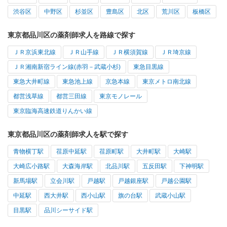
渋谷区
中野区
杉並区
豊島区
北区
荒川区
板橋区
東京都品川区の薬剤師求人を路線で探す
ＪＲ京浜東北線
ＪＲ山手線
ＪＲ横須賀線
ＪＲ埼京線
ＪＲ湘南新宿ライン線(赤羽－武蔵小杉)
東急目黒線
東急大井町線
東急池上線
京急本線
東京メトロ南北線
都営浅草線
都営三田線
東京モノレール
東京臨海高速鉄道りんかい線
東京都品川区の薬剤師求人を駅で探す
青物横丁駅
荏原中延駅
荏原町駅
大井町駅
大崎駅
大崎広小路駅
大森海岸駅
北品川駅
五反田駅
下神明駅
新馬場駅
立会川駅
戸越駅
戸越銀座駅
戸越公園駅
中延駅
西大井駅
西小山駅
旗の台駅
武蔵小山駅
目黒駅
品川シーサイド駅