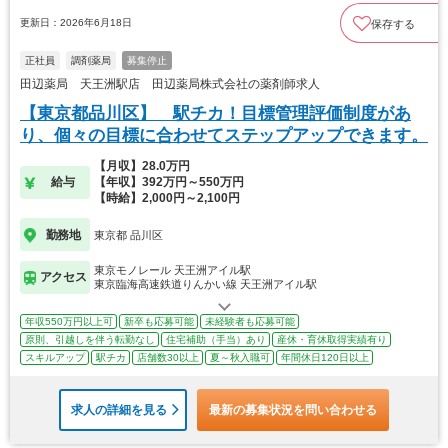
更新日：2026年6月18日
保存する
正社員
調剤薬局
募集停止
田辺薬局 天王洲駅店 田辺薬局株式会社の薬剤師求人
【東京都品川区】 駅チカ！目標管理評価制度があ
り、個々の目標に合わせてステップアップできます。
【月収】28.0万円
給与
【年収】392万円～550万円
【時給】2,000円～2,100円
勤務地
東京都 品川区
東京モノレール 天王洲アイル駅
アクセス
東京臨海高速鉄道りんかい線 天王洲アイル駅
年収550万円以上可
新卒も応募可能
未経験者も応募可能
原則、引越しを伴う転勤なし
住宅補助（手当）あり
産休・育休取得実績有り
スキルアップ
駅チカ
店舗数30以上
夏～秋入職可
年間休日120日以上
求人の詳細を見る
最新の募集状況を問い合わせる