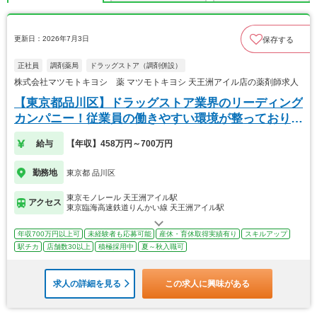
更新日：2026年7月3日
保存する
正社員
調剤薬局
ドラッグストア（調剤併設）
株式会社マツモトキヨシ 薬 マツモトキヨシ 天王洲アイル店の薬剤師求人
【東京都品川区】ドラッグストア業界のリーディング
カンパニー！従業員の働きやすい環境が整っておりま
す！
給与
【年収】458万円～700万円
勤務地
東京都 品川区
東京モノレール 天王洲アイル駅
アクセス
東京臨海高速鉄道りんかい線 天王洲アイル駅
年収700万円以上可
未経験者も応募可能
産休・育休取得実績有り
スキルアップ
駅チカ
店舗数30以上
積極採用中
夏～秋入職可
求人の詳細を見る
この求人に興味がある