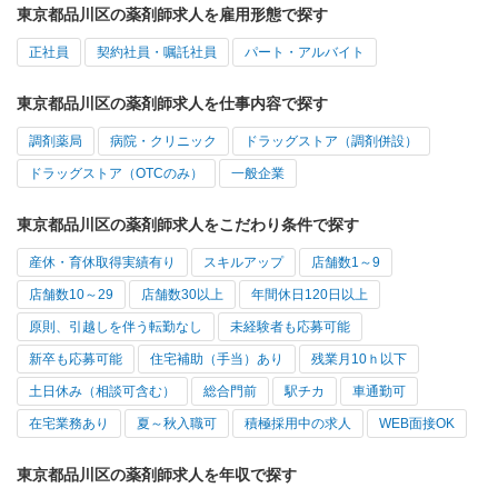
東京都品川区の薬剤師求人を雇用形態で探す
正社員
契約社員・嘱託社員
パート・アルバイト
東京都品川区の薬剤師求人を仕事内容で探す
調剤薬局
病院・クリニック
ドラッグストア（調剤併設）
ドラッグストア（OTCのみ）
一般企業
東京都品川区の薬剤師求人をこだわり条件で探す
産休・育休取得実績有り
スキルアップ
店舗数1～9
店舗数10～29
店舗数30以上
年間休日120日以上
原則、引越しを伴う転勤なし
未経験者も応募可能
新卒も応募可能
住宅補助（手当）あり
残業月10ｈ以下
土日休み（相談可含む）
総合門前
駅チカ
車通勤可
在宅業務あり
夏～秋入職可
積極採用中の求人
WEB面接OK
東京都品川区の薬剤師求人を年収で探す