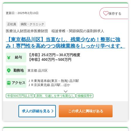
更新日：2025年2月13日
保存する
正社員
病院・クリニック
医療法人財団岩井医療財団 稲波脊椎・関節病院の薬剤師求人
【東京都品川区】当直なし、残業少なめ！整形に強
み！専門性を高めつつ病棟業務をしっかり学べます。
【月収】25.0万円～30.0万円程度
給与
【年収】400万円～500万円
勤務地
東京都 品川区
ＪＲ東海道本線(東京－熱海) 品川駅
アクセス
ＪＲ京浜東北線 品川駅…ほか
年収500万円以上可
原則、引越しを伴う転勤なし
積極採用中
求人の詳細を見る
この求人に興味がある