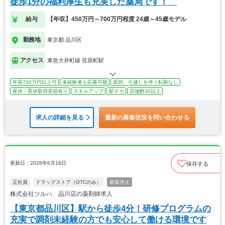
徒歩1分の福利厚生も充実した薬局です！
給与
【年収】450万円～700万円程度 24歳～45歳モデル
勤務地
東京都 品川区
アクセス
東急大井町線 荏原町駅
年収700万円以上可
未経験者も応募可能
原則、引越しを伴う転勤なし
産休・育休取得実績有り
スキルアップ
駅チカ
店舗数30以上
求人の詳細を見る
最新の募集状況を問い合わせる
更新日：2026年6月18日
保存する
正社員
ドラッグストア（OTCのみ）
募集停止
株式会社ツルハ 品川店の薬剤師求人
【東京都品川区】駅から徒歩4分！研修プログラムの
充実で調剤未経験の方でも安心して働ける環境です