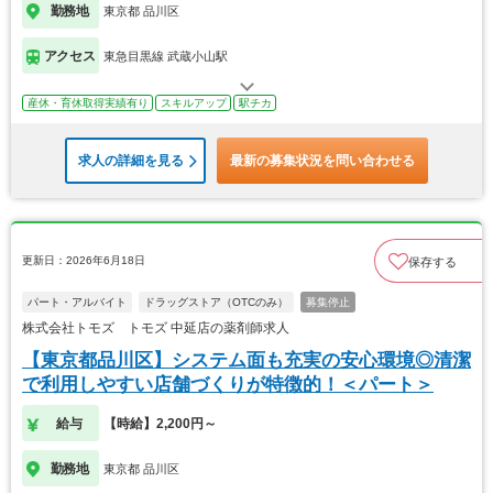
勤務地
東京都 品川区
アクセス
東急目黒線 武蔵小山駅
産休・育休取得実績有り
スキルアップ
駅チカ
求人の詳細を見る
最新の募集状況を問い合わせる
更新日：2026年6月18日
保存する
パート・アルバイト
ドラッグストア（OTCのみ）
募集停止
株式会社トモズ トモズ 中延店の薬剤師求人
【東京都品川区】システム面も充実の安心環境◎清潔
で利用しやすい店舗づくりが特徴的！＜パート＞
給与
【時給】2,200円～
勤務地
東京都 品川区