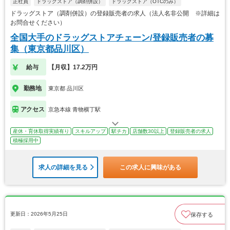
正社員
ドラッグストア（調剤併設）
ドラッグストア（OTCのみ）
ドラッグストア（調剤併設）の登録販売者の求人（法人名非公開 ※詳細は
お問合せください）
全国大手のドラッグストアチェーン/登録販売者の募
集（東京都品川区）
給与
【月収】17.2万円
勤務地
東京都 品川区
アクセス
京急本線 青物横丁駅
産休・育休取得実績有り
スキルアップ
駅チカ
店舗数30以上
登録販売者の求人
積極採用中
求人の詳細を見る
この求人に興味がある
更新日：2026年5月25日
保存する