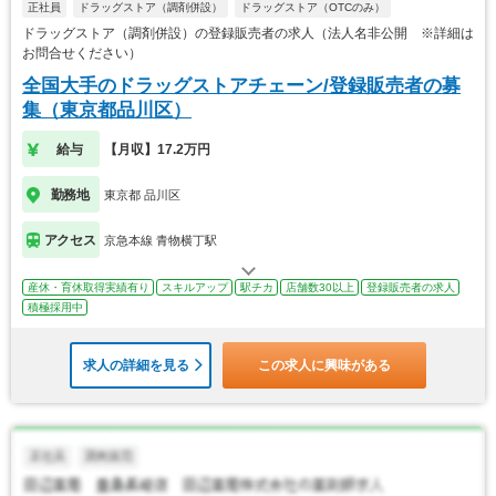
正社員
ドラッグストア（調剤併設）
ドラッグストア（OTCのみ）
ドラッグストア（調剤併設）の登録販売者の求人（法人名非公開 ※詳細は
お問合せください）
全国大手のドラッグストアチェーン/登録販売者の募
集（東京都品川区）
給与
【月収】17.2万円
勤務地
東京都 品川区
アクセス
京急本線 青物横丁駅
産休・育休取得実績有り
スキルアップ
駅チカ
店舗数30以上
登録販売者の求人
積極採用中
求人の詳細を見る
この求人に興味がある