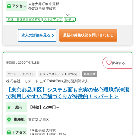
東急大井町線 中延駅
アクセス
都営浅草線 中延駅
産休・育休取得実績有り
スキルアップ
駅チカ
求人の詳細を見る
最新の募集状況を問い合わせる
更新日：2026年6月18日
保存する
パート・アルバイト
ドラッグストア（OTCのみ）
募集停止
株式会社トモズ トモズ ThinkPark店の薬剤師求人
【東京都品川区】システム面も充実の安心環境◎清潔
で利用しやすい店舗づくりが特徴的！＜パート＞
給与
【時給】2,200円～
勤務地
東京都 品川区
ＪＲ山手線 大崎駅
アクセス
ＪＲ埼京線 大崎駅…ほか