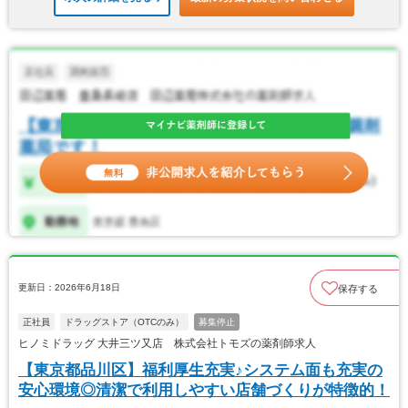
更新日：2026年6月18日
保存する
正社員
ドラッグストア（OTCのみ）
募集停止
ヒノミドラッグ 大井三ツ又店 株式会社トモズの薬剤師求人
【東京都品川区】福利厚生充実♪システム面も充実の
安心環境◎清潔で利用しやすい店舗づくりが特徴的！