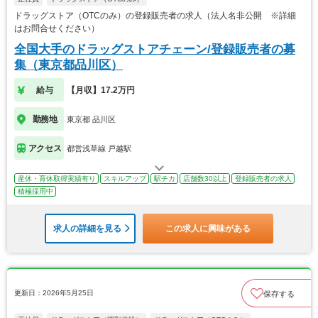
ドラッグストア（OTCのみ）の登録販売者の求人（法人名非公開 ※詳細
はお問合せください）
全国大手のドラッグストアチェーン/登録販売者の募
集（東京都品川区）
給与
【月収】17.2万円
勤務地
東京都 品川区
アクセス
都営浅草線 戸越駅
産休・育休取得実績有り
スキルアップ
駅チカ
店舗数30以上
登録販売者の求人
積極採用中
求人の詳細を見る
この求人に興味がある
更新日：2026年5月25日
保存する