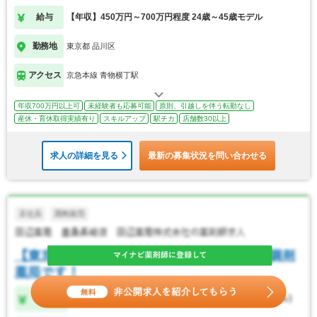
給与
【年収】450万円～700万円程度 24歳～45歳モデル
勤務地
東京都 品川区
アクセス
京急本線 青物横丁駅
年収700万円以上可
未経験者も応募可能
原則、引越しを伴う転勤なし
産休・育休取得実績有り
スキルアップ
駅チカ
店舗数30以上
求人の詳細を見る
最新の募集状況を問い合わせる