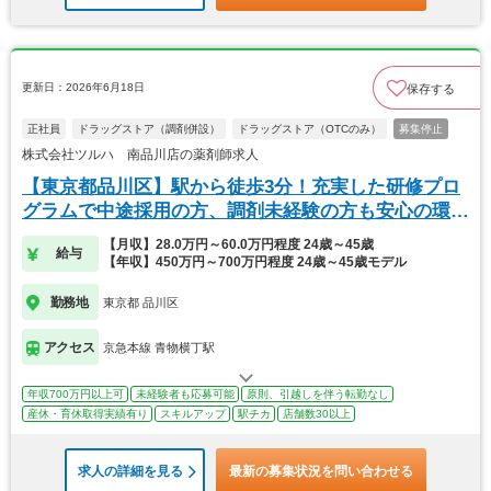
更新日：2026年6月18日
保存する
正社員
ドラッグストア（調剤併設）
ドラッグストア（OTCのみ）
募集停止
株式会社ツルハ 南品川店の薬剤師求人
【東京都品川区】駅から徒歩3分！充実した研修プロ
グラムで中途採用の方、調剤未経験の方も安心の環境
です
【月収】28.0万円～60.0万円程度 24歳～45歳
給与
【年収】450万円～700万円程度 24歳～45歳モデル
勤務地
東京都 品川区
アクセス
京急本線 青物横丁駅
年収700万円以上可
未経験者も応募可能
原則、引越しを伴う転勤なし
産休・育休取得実績有り
スキルアップ
駅チカ
店舗数30以上
求人の詳細を見る
最新の募集状況を問い合わせる