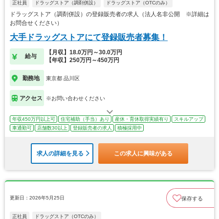
正社員
ドラッグストア（調剤併設）
ドラッグストア（OTCのみ）
ドラッグストア（調剤併設）の登録販売者の求人（法人名非公開 ※詳細は
お問合せください）
大手ドラッグストアにて登録販売者募集！
【月収】18.0万円～30.0万円
給与
【年収】250万円～450万円
勤務地
東京都 品川区
アクセス
※お問い合わせください
年収450万円以上可
住宅補助（手当）あり
産休・育休取得実績有り
スキルアップ
車通勤可
店舗数30以上
登録販売者の求人
積極採用中
求人の詳細を見る
この求人に興味がある
更新日：2026年5月25日
保存する
正社員
ドラッグストア（OTCのみ）