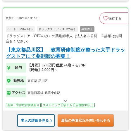
更新日：2026年7月15日
保存する
パート・アルバイト
ドラッグストア（OTCのみ）
募集停止
ドラッグストア（OTCのみ）の薬剤師求人（法人名非公開 ※詳細はお問
合せください）
【東京都品川区】 教育研修制度が整った大手ドラッ
グストアにて薬剤師の募集！
【月収】32.8万円程度 24歳～モデル
給与
【時給】2,000円～
勤務地
東京都 品川区
アクセス
東急目黒線 武蔵小山駅
産休・育休取得実績有り
スキルアップ
駅チカ
店舗数30以上
求人の詳細を見る
最新の募集状況を問い合わせる