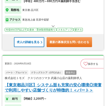
【年収】480万円～690万円※薬剤師手当含む
勤務地
東京都 品川区
アクセス
東急池上線 荏原中延駅
年収650万円以上可
産休・育休取得実績有り
スキルアップ
駅チカ
求人の詳細を見る
最新の募集状況を問い合わせる
更新日：2026年6月18日
保存する
パート・アルバイト
ドラッグストア（OTCのみ）
募集停止
株式会社トモズ クスリのカツマタ 武蔵小山店の薬剤師求人
【東京都品川区】システム面も充実の安心環境◎清潔
で利用しやすい店舗づくりが特徴的！＜パート＞
給与
【時給】2,200円～