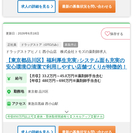
求人の詳細を見る
最新の募集状況を問い合わせる
更新日：2026年6月18日
保存する
正社員
ドラッグストア（OTCのみ）
募集停止
ドラッグストアヒノミ 西小山店 株式会社トモズの薬剤師求人
【東京都品川区】福利厚生充実♪システム面も充実の
安心環境◎清潔で利用しやすい店舗づくりが特徴的！
【月収】33.2万円～45.0万円※薬剤師手当含む
給与
【年収】480万円～690万円※薬剤師手当含む
勤務地
東京都 品川区
アクセス
東急目黒線 西小山駅
年収650万円以上可
産休・育休取得実績有り
スキルアップ
駅チカ
求人の詳細を見る
最新の募集状況を問い合わせる