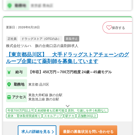
更新日：2026年6月18日
保存する
正社員
ドラッグストア（OTCのみ）
募集停止
株式会社ツルハ 旗の台南口店の薬剤師求人
【東京都品川区】 大手ドラッグストアチェーンのグ
ループ企業にて薬剤師を募集しています
給与
【年収】450万円～700万円程度 24歳～45歳モデル
勤務地
東京都 品川区
東急大井町線 旗の台駅
アクセス
東急池上線 旗の台駅
年収700万円以上可
未経験者も応募可能
原則、引越しを伴う転勤なし
産休・育休取得実績有り
スキルアップ
駅チカ
店舗数30以上
求人の詳細を見る
最新の募集状況を問い合わせる