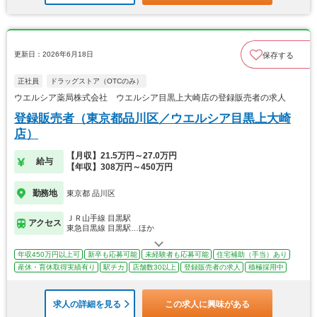
更新日：2026年6月18日
保存する
正社員
ドラッグストア（OTCのみ）
ウエルシア薬局株式会社 ウエルシア目黒上大崎店の登録販売者の求人
登録販売者（東京都品川区／ウエルシア目黒上大崎
店）
【月収】21.5万円～27.0万円
給与
【年収】308万円～450万円
勤務地
東京都 品川区
ＪＲ山手線 目黒駅
アクセス
東急目黒線 目黒駅…ほか
年収450万円以上可
新卒も応募可能
未経験者も応募可能
住宅補助（手当）あり
産休・育休取得実績有り
駅チカ
店舗数30以上
登録販売者の求人
積極採用中
求人の詳細を見る
この求人に興味がある