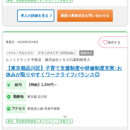
産休・育休取得実績有り
スキルアップ
駅チカ
求人の詳細を見る
最新の募集状況を問い合わせる
更新日：2026年6月18日
保存する
パート・アルバイト
ドラッグストア（OTCのみ）
募集停止
ヒノミドラッグ 中延店 株式会社トモズの薬剤師求人
【東京都品川区】子育て支援制度や研修制度充実♪お
休みが取りやすくワークライフバランス◎
給与
【時給】2,200円～
勤務地
東京都 品川区
アクセス
東急池上線 荏原中延駅
産休・育休取得実績有り
スキルアップ
駅チカ