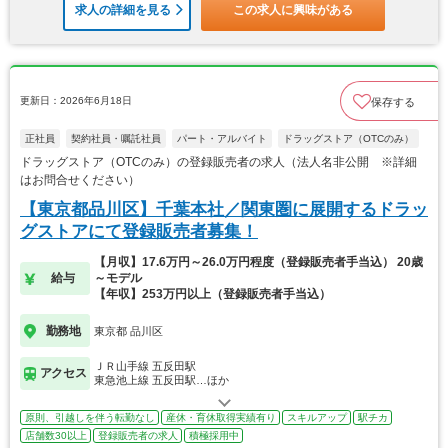
求人の詳細を見る
この求人に興味がある
更新日：2026年6月18日
保存する
正社員
契約社員・嘱託社員
パート・アルバイト
ドラッグストア（OTCのみ）
ドラッグストア（OTCのみ）の登録販売者の求人（法人名非公開 ※詳細
はお問合せください）
【東京都品川区】千葉本社／関東圏に展開するドラッ
グストアにて登録販売者募集！
【月収】17.6万円～26.0万円程度（登録販売者手当込） 20歳
給与
～モデル
【年収】253万円以上（登録販売者手当込）
勤務地
東京都 品川区
ＪＲ山手線 五反田駅
アクセス
東急池上線 五反田駅…ほか
原則、引越しを伴う転勤なし
産休・育休取得実績有り
スキルアップ
駅チカ
店舗数30以上
登録販売者の求人
積極採用中