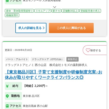
アクセス
東京モノレール 大井競馬場前駅
産休・育休取得実績有り
スキルアップ
駅チカ
店舗数30以上
登録販売者の求人
積極採用中
求人の詳細を見る
この求人に興味がある
更新日：2026年6月18日
保存する
パート・アルバイト
ドラッグストア（OTCのみ）
募集停止
ドラッグストアヒノミ 西小山店 株式会社トモズの薬剤師求人
【東京都品川区】子育て支援制度や研修制度充実♪お
休みが取りやすくワークライフバランス◎
給与
【時給】2,200円～
勤務地
東京都 品川区
アクセス
東急目黒線 西小山駅