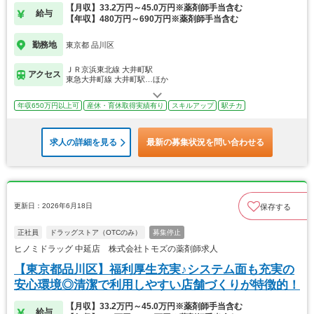
【月収】33.2万円～45.0万円※薬剤師手当含む
給与
【年収】480万円～690万円※薬剤師手当含む
勤務地
東京都 品川区
ＪＲ京浜東北線 大井町駅
アクセス
東急大井町線 大井町駅…ほか
年収650万円以上可
産休・育休取得実績有り
スキルアップ
駅チカ
求人の詳細を見る
最新の募集状況を問い合わせる
更新日：2026年6月18日
保存する
正社員
ドラッグストア（OTCのみ）
募集停止
ヒノミドラッグ 中延店 株式会社トモズの薬剤師求人
【東京都品川区】福利厚生充実♪システム面も充実の
安心環境◎清潔で利用しやすい店舗づくりが特徴的！
【月収】33.2万円～45.0万円※薬剤師手当含む
給与