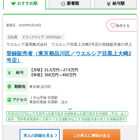
おすすめ順
新着順
給与順
更新日：2026年6月18日
保存する
正社員
ドラッグストア（OTCのみ）
ウエルシア薬局株式会社 ウエルシア目黒上大崎2号店の登録販売者の求人
登録販売者（東京都品川区／ウエルシア目黒上大崎2
号店）
【月収】21.5万円～27.0万円
給与
【年収】308万円～450万円
勤務地
東京都 品川区
ＪＲ山手線 目黒駅
アクセス
東急目黒線 目黒駅…ほか
年収450万円以上可
新卒も応募可能
未経験者も応募可能
住宅補助（手当）あり
産休・育休取得実績有り
駅チカ
店舗数30以上
登録販売者の求人
積極採用中
求人の詳細を見る
この求人に興味がある