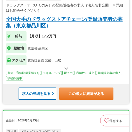
ドラッグストア（OTCのみ）の登録販売者の求人（法人名非公開 ※詳細
はお問合せください）
全国大手のドラッグストアチェーン/登録販売者の募
集（東京都品川区）
給与
【月収】17.2万円
勤務地
東京都 品川区
アクセス
東急目黒線 武蔵小山駅
産休・育休取得実績有り
スキルアップ
駅チカ
店舗数30以上
登録販売者の求人
積極採用中
求人の詳細を見る
この求人に興味がある
更新日：2026年5月25日
保存する
正社員
ドラッグストア（OTCのみ）