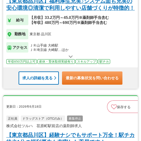
【東京都品川区】福利厚生充実♪システム面も充実の
安心環境◎清潔で利用しやすい店舗づくりが特徴的！
【月収】33.2万円～45.0万円※薬剤師手当含む
給与
【年収】480万円～690万円※薬剤師手当含む
勤務地
東京都 品川区
ＪＲ山手線 大崎駅
アクセス
ＪＲ埼京線 大崎駅…ほか
年収650万円以上可
産休・育休取得実績有り
スキルアップ
駅チカ
求人の詳細を見る
最新の募集状況を問い合わせる
更新日：2026年6月18日
保存する
正社員
ドラッグストア（OTCのみ）
募集停止
株式会社ツルハ 荏原町駅前店の薬剤師求人
【東京都品川区】経験ナシでもサポート万全！駅チカ