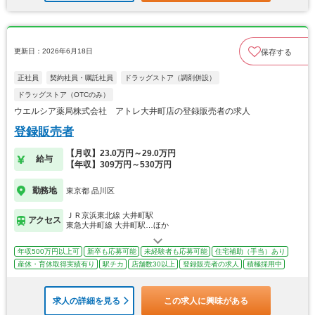
更新日：2026年6月18日
保存する
正社員
契約社員・嘱託社員
ドラッグストア（調剤併設）
ドラッグストア（OTCのみ）
ウエルシア薬局株式会社 アトレ大井町店の登録販売者の求人
登録販売者
【月収】23.0万円～29.0万円
給与
【年収】309万円～530万円
勤務地
東京都 品川区
ＪＲ京浜東北線 大井町駅
アクセス
東急大井町線 大井町駅…ほか
年収500万円以上可
新卒も応募可能
未経験者も応募可能
住宅補助（手当）あり
産休・育休取得実績有り
駅チカ
店舗数30以上
登録販売者の求人
積極採用中
求人の詳細を見る
この求人に興味がある