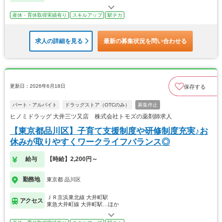
産休・育休取得実績有り
スキルアップ
駅チカ
求人の詳細を見る
最新の募集状況を問い合わせる
更新日：2026年6月18日
保存する
パート・アルバイト
ドラッグストア（OTCのみ）
募集停止
ヒノミドラッグ 大井三ツ又店 株式会社トモズの薬剤師求人
【東京都品川区】子育て支援制度や研修制度充実♪お
休みが取りやすくワークライフバランス◎
給与
【時給】2,200円～
勤務地
東京都 品川区
ＪＲ京浜東北線 大井町駅
アクセス
東急大井町線 大井町駅…ほか