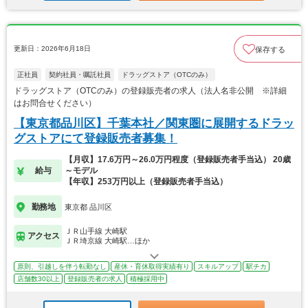
更新日：2026年6月18日
保存する
正社員
契約社員・嘱託社員
ドラッグストア（OTCのみ）
ドラッグストア（OTCのみ）の登録販売者の求人（法人名非公開 ※詳細
はお問合せください）
【東京都品川区】千葉本社／関東圏に展開するドラッ
グストアにて登録販売者募集！
【月収】17.6万円～26.0万円程度（登録販売者手当込） 20歳
給与
～モデル
【年収】253万円以上（登録販売者手当込）
勤務地
東京都 品川区
ＪＲ山手線 大崎駅
アクセス
ＪＲ埼京線 大崎駅…ほか
原則、引越しを伴う転勤なし
産休・育休取得実績有り
スキルアップ
駅チカ
店舗数30以上
登録販売者の求人
積極採用中