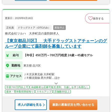
更新日：2026年6月18日
保存する
正社員
ドラッグストア（OTCのみ）
募集停止
株式会社ツルハ 大井町店の薬剤師求人
【東京都品川区】 大手ドラッグストアチェーンのグ
ループ企業にて薬剤師を募集しています
給与
【年収】450万円～700万円程度 24歳～45歳モデル
勤務地
東京都 品川区
ＪＲ京浜東北線 大井町駅
アクセス
ＪＲ横須賀線 西大井駅…ほか
年収700万円以上可
未経験者も応募可能
原則、引越しを伴う転勤なし
産休・育休取得実績有り
スキルアップ
店舗数30以上
求人の詳細を見る
最新の募集状況を問い合わせる