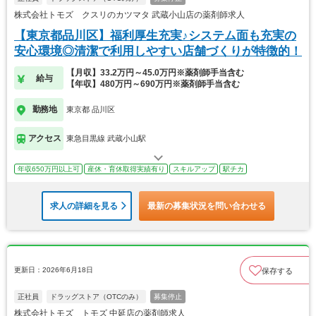
株式会社トモズ クスリのカツマタ 武蔵小山店の薬剤師求人
【東京都品川区】福利厚生充実♪システム面も充実の
安心環境◎清潔で利用しやすい店舗づくりが特徴的！
【月収】33.2万円～45.0万円※薬剤師手当含む
給与
【年収】480万円～690万円※薬剤師手当含む
勤務地
東京都 品川区
アクセス
東急目黒線 武蔵小山駅
年収650万円以上可
産休・育休取得実績有り
スキルアップ
駅チカ
求人の詳細を見る
最新の募集状況を問い合わせる
更新日：2026年6月18日
保存する
正社員
ドラッグストア（OTCのみ）
募集停止
株式会社トモズ トモズ 中延店の薬剤師求人