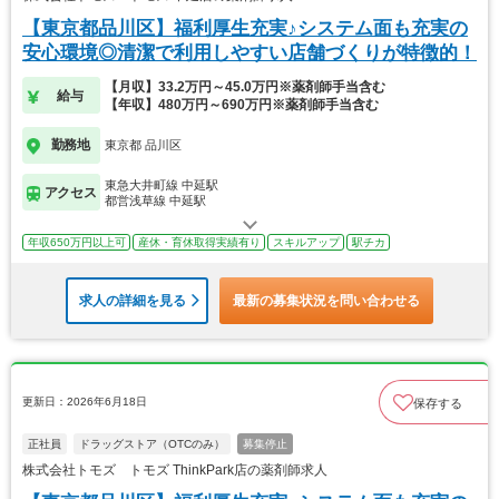
【東京都品川区】福利厚生充実♪システム面も充実の
安心環境◎清潔で利用しやすい店舗づくりが特徴的！
【月収】33.2万円～45.0万円※薬剤師手当含む
給与
【年収】480万円～690万円※薬剤師手当含む
勤務地
東京都 品川区
東急大井町線 中延駅
アクセス
都営浅草線 中延駅
年収650万円以上可
産休・育休取得実績有り
スキルアップ
駅チカ
求人の詳細を見る
最新の募集状況を問い合わせる
更新日：2026年6月18日
保存する
正社員
ドラッグストア（OTCのみ）
募集停止
株式会社トモズ トモズ ThinkPark店の薬剤師求人