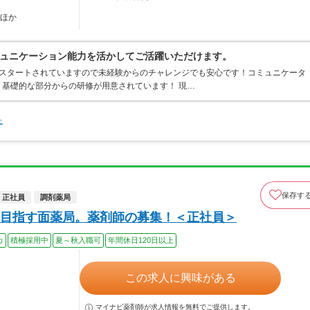
…ほか
ュニケーション能力を活かしてご活躍いただけます。
らスタートされていますので未経験からのチャレンジでも安心です！コミュニケータ
基礎的な部分からの研修が用意されています！ 現…
た
保存す
正社員
調剤薬局
目指す面薬局。薬剤師の募集！＜正社員＞
カ
積極採用中
夏～秋入職可
年間休日120日以上
この求人に興味がある
マイナビ薬剤師が求人情報を無料でご提供します。