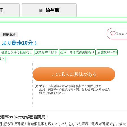
順
給与順
保存す
調剤薬局
より徒歩10分！
、引越しを伴う転勤なし
残業月10ｈ以下
産休・育休取得実績有り
店舗数10～29
以上
この求人に興味がある
マイナビ薬剤師が求人情報を無料でご提供します。
薬局・病院等への直接応募・問い合わせではありません
のでご安心ください。
定着率93％の地域密着薬局！
務形態も選択可能！有給消化率も高くメリハリをもった環境で勤務が可能です。最大