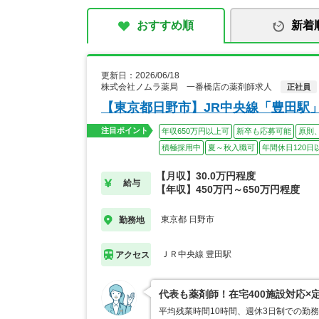
おすすめ順
新着
更新日：2026/06/18
株式会社ノムラ薬局 一番橋店の薬剤師求人
正社員
【東京都日野市】JR中央線「豊田駅」
注目ポイント
年収650万円以上可
新卒も応募可能
原則
積極採用中
夏～秋入職可
年間休日120日
【月収】30.0万円程度
給与
【年収】450万円～650万円程度
東京都 日野市
勤務地
ＪＲ中央線 豊田駅
アクセス
代表も薬剤師！在宅400施設対応×
平均残業時間10時間、週休3日制での勤