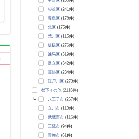
中野区
(166件)
杉並区
(241件)
と
豊島区
(178件)
北区
(175件)
荒川区
(115件)
板橋区
(276件)
練馬区
(319件)
る
足立区
(342件)
葛飾区
(234件)
江戸川区
(273件)
都下その他
(2116件)
八王子市
(267件)
立川市
(113件)
武蔵野市
(116件)
三鷹市
(94件)
青梅市
(61件)