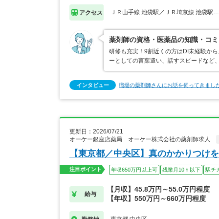
ＪＲ山手線 池袋駅／ＪＲ埼京線 池袋駅
アクセス
薬剤師の資格・医薬品の知識・コミ
研修も充実！9割近くの方はDI未経験か
ーとしての言葉遣い、話すスピードなど、
インタビュー
職場の薬剤師さんにお話を伺ってきまし
更新日：2026/07/21
オーケー銀座店薬局 オーケー株式会社の薬剤師求人
【東京都／中央区】真のかかりつけを
注目ポイント
年収650万円以上可
残業月10ｈ以下
駅チ
【月収】45.8万円～55.0万円程度
給与
【年収】550万円～660万円程度