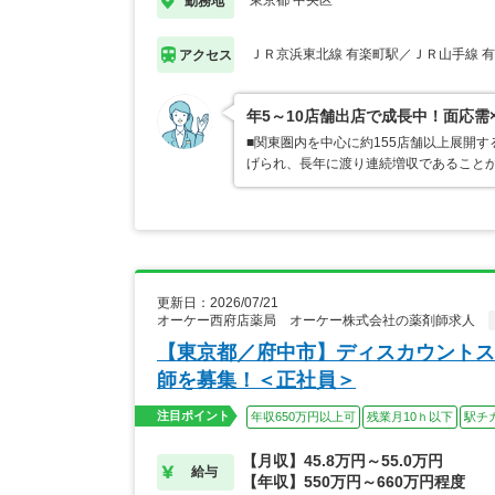
東京都 中央区
勤務地
ＪＲ京浜東北線 有楽町駅／ＪＲ山手線 
アクセス
年5～10店舗出店で成長中！面応需
■関東圏内を中心に約155店舗以上展開
げられ、長年に渡り連続増収であることか
更新日：2026/07/21
オーケー西府店薬局 オーケー株式会社の薬剤師求人
【東京都／府中市】ディスカウントス
師を募集！＜正社員＞
注目ポイント
年収650万円以上可
残業月10ｈ以下
駅チ
【月収】45.8万円～55.0万円
給与
【年収】550万円～660万円程度