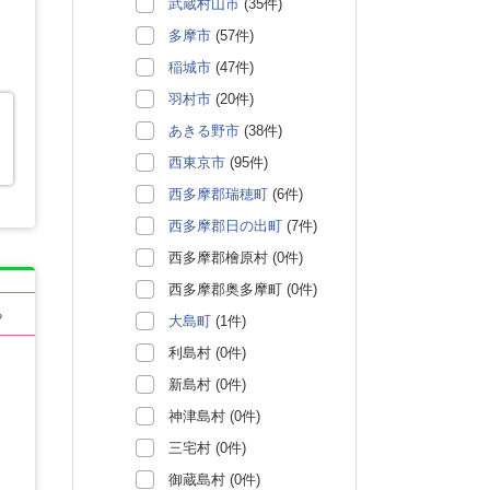
武蔵村山市
(35件)
多摩市
(57件)
稲城市
(47件)
羽村市
(20件)
あきる野市
(38件)
西東京市
(95件)
西多摩郡瑞穂町
(6件)
西多摩郡日の出町
(7件)
西多摩郡檜原村 (0件)
西多摩郡奥多摩町 (0件)
る
大島町
(1件)
利島村 (0件)
新島村 (0件)
神津島村 (0件)
三宅村 (0件)
御蔵島村 (0件)