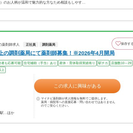
師）のお人柄が温和で魅力的な方なため相談もしやす…
保存す
の薬剤師求人
正社員
調剤薬局
上の調剤薬局にて薬剤師募集！※2026年4月開局
験者も応募可能
住宅補助（手当）あり
産休・育休取得実績有り
駅チカ
店舗数10～29
以上
この求人に興味がある
マイナビ薬剤師が求人情報を無料でご提供します。
薬局・病院等への直接応募・問い合わせではありません
のでご安心ください。
子駅…ほか