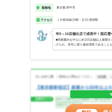
東京都 府中市
勤務地
ＪＲ南武線(川崎－立川) 西府駅
アクセス
年5～10店舗出店で成長中！面応需
■関東圏内を中心に約155店舗以上展開
げられ、長年に渡り連続増収であることか