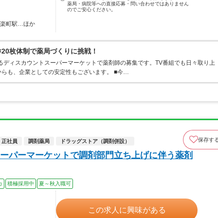
薬局・病院等への直接応募・問い合わせではありません
のでご安心ください。
有楽町駅…ほか
×20枚体制で薬局づくりに挑戦！
するディスカウントスーパーマーケットで薬剤師の募集です。TV番組でも日々取り上
らも、企業としての安定性もございます。 ■今…
保存す
正社員
調剤薬局
ドラッグストア（調剤併設）
ーパーマーケットで調剤部門立ち上げに伴う薬剤
カ
積極採用中
夏～秋入職可
この求人に興味がある