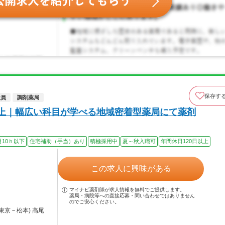
保存す
社員
調剤薬局
以上｜幅広い科目が学べる地域密着型薬局にて薬剤
月10ｈ以下
住宅補助（手当）あり
積極採用中
夏～秋入職可
年間休日120日以上
この求人に興味がある
マイナビ薬剤師が求人情報を無料でご提供します。
薬局・病院等への直接応募・問い合わせではありません
のでご安心ください。
東京－松本) 高尾