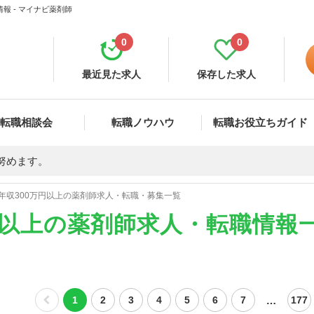
報 - マイナビ薬剤師
0
0
最近見た求人
保存した求人
転職相談会
転職ノウハウ
転職お役立ちガイド
努めます。
年収300万円以上の薬剤師求人・転職・募集一覧
円以上の薬剤師求人・転職情報
…
1
2
3
4
5
6
7
177