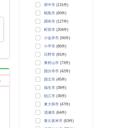
府中市
(131件)
昭島市
(60件)
調布市
(127件)
町田市
(204件)
小金井市
(56件)
小平市
(80件)
日野市
(91件)
東村山市
(73件)
国分寺市
(42件)
国立市
(45件)
る
福生市
(38件)
狛江市
(36件)
東大和市
(47件)
清瀬市
(64件)
東久留米市
(63件)