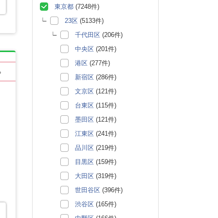
東京都
(7248件)
23区
(5133件)
千代田区
(206件)
中央区
(201件)
港区
(277件)
る
新宿区
(286件)
文京区
(121件)
台東区
(115件)
墨田区
(121件)
江東区
(241件)
品川区
(219件)
目黒区
(159件)
大田区
(319件)
世田谷区
(396件)
渋谷区
(165件)