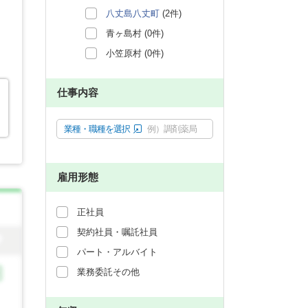
八丈島八丈町
(2件)
青ヶ島村 (0件)
小笠原村 (0件)
仕事内容
業種・職種を選択
例）調剤薬局
雇用形態
正社員
契約社員・嘱託社員
パート・アルバイト
業務委託その他