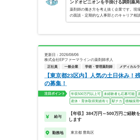
ンドオピニオンを手掛ける調剤薬局
薬剤師の働き方を考え抜く企業です。現場
の面談・定期的な人事部とのキャリア相
更新日：2026/08/06
株式会社EPファーマラインの薬剤師求人
正社員
一般企業
学術・管理薬剤師
メディカルライ
【東京都23区内】人気の土日休み！
の募集！
注目ポイント
年収500万円以上可
未経験者も応募可能
産休・育休取得実績有り
駅チカ
積極採用
【年収】384万円～500万円ご経験
給与
します
東京都 豊島区
勤務地