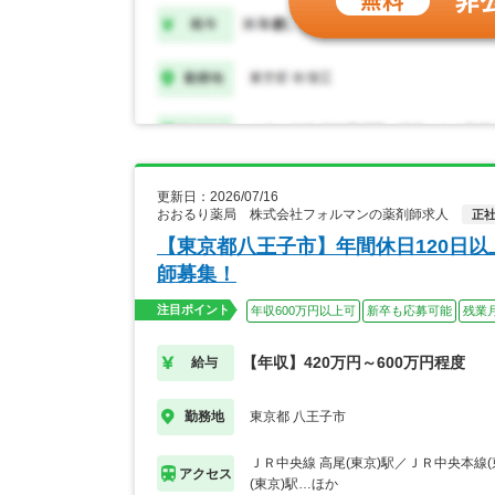
更新日：2026/07/16
おおるり薬局 株式会社フォルマンの薬剤師求人
正
【東京都八王子市】年間休日120日
師募集！
注目ポイント
年収600万円以上可
新卒も応募可能
残業
【年収】420万円～600万円程度
給与
東京都 八王子市
勤務地
ＪＲ中央線 高尾(東京)駅／ＪＲ中央本線(
アクセス
(東京)駅…ほか