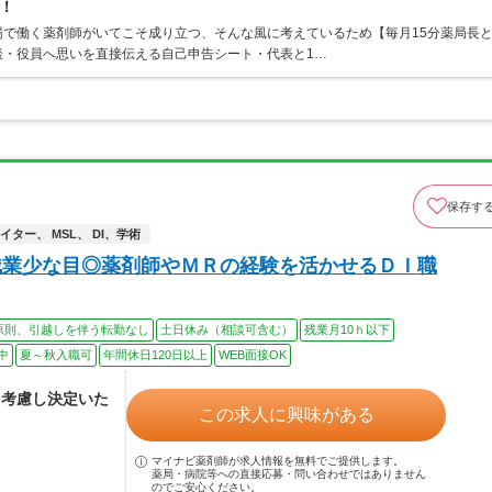
！
で働く薬剤師がいてこそ成り立つ、そんな風に考えているため【毎月15分薬局長
談・役員へ思いを直接伝える自己申告シート・代表と1…
保存す
ター、 MSL、 DI、学術
残業少な目◎薬剤師やＭＲの経験を活かせるＤＩ職
原則、引越しを伴う転勤なし
土日休み（相談可含む）
残業月10ｈ以下
中
夏～秋入職可
年間休日120日以上
WEB面接OK
を考慮し決定いた
この求人に興味がある
マイナビ薬剤師が求人情報を無料でご提供します。
薬局・病院等への直接応募・問い合わせではありません
のでご安心ください。