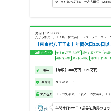
650万も御相談可能！代表古田様（薬剤
更新日：2026/08/06
たから薬局 八王子店 株式会社トラストファーマシー
【東京都八王子市】年間休日120日以
注目ポイント
年収650万円以上可
新卒も応募可能
未経
積極採用中
夏～秋入職可
年間休日120日
【年収】400万円～650万円
給与
東京都 八王子市
勤務地
ＪＲ中央線 八王子駅／ＪＲ横浜線 八王
アクセス
年間休日122日！業界初薬局のセカ