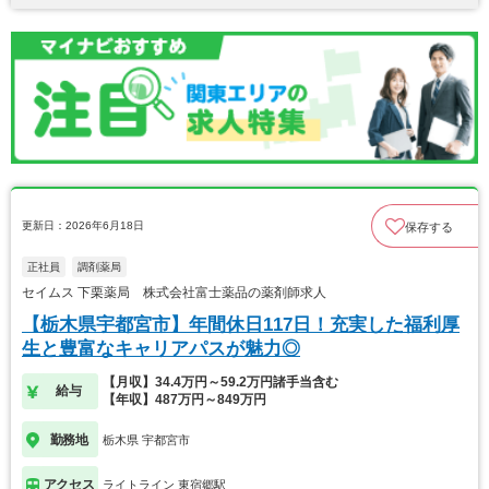
更新日：2026年6月18日
保存する
正社員
調剤薬局
セイムス 下栗薬局 株式会社富士薬品の薬剤師求人
【栃木県宇都宮市】年間休日117日！充実した福利厚
生と豊富なキャリアパスが魅力◎
【月収】34.4万円～59.2万円諸手当含む
給与
【年収】487万円～849万円
勤務地
栃木県 宇都宮市
アクセス
ライトライン 東宿郷駅