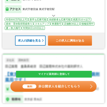
アクセス
東武宇都宮線 東武宇都宮駅
年収600万円以上可
新卒も応募可能
未経験者も応募可能
残業月10ｈ以下
産休・育休取得実績有り
スキルアップ
車通勤可
店舗数30以上
積極採用中
夏～秋入職可
年間休日120日以上
求人の詳細を見る
この求人に興味がある