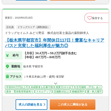
更新日：2026年6月18日
保存する
正社員
ドラッグストア（調剤併設）
ドラッグセイムス みどり野店 株式会社富士薬品の薬剤師求人
【栃木県宇都宮市】年間休日117日！豊富なキャリア
パスと充実した福利厚生が魅力◎
【月収】34.4万円～59.2万円諸手当含む
給与
【年収】487万円～849万円
勤務地
栃木県 宇都宮市
アクセス
ＪＲ東北本線(上野－盛岡) 雀宮駅
年収800万円以上可
未経験者も応募可能
残業月10ｈ以下
住宅補助（手当）あり
産休・育休取得実績有り
スキルアップ
店舗数30以上
積極採用中
夏～秋入職可
求人の詳細を見る
この求人に興味がある