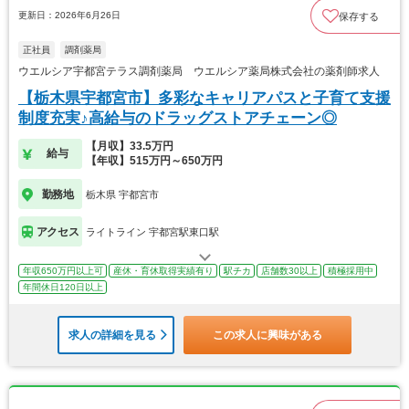
更新日：2026年6月26日
保存する
正社員
調剤薬局
ウエルシア宇都宮テラス調剤薬局 ウエルシア薬局株式会社の薬剤師求人
【栃木県宇都宮市】多彩なキャリアパスと子育て支援
制度充実♪高給与のドラッグストアチェーン◎
【月収】33.5万円
給与
【年収】515万円～650万円
勤務地
栃木県 宇都宮市
アクセス
ライトライン 宇都宮駅東口駅
年収650万円以上可
産休・育休取得実績有り
駅チカ
店舗数30以上
積極採用中
年間休日120日以上
求人の詳細を見る
この求人に興味がある