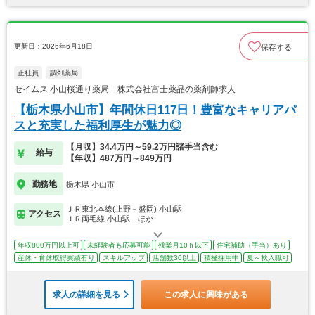
更新日：2026年6月18日
保存する
正社員
調剤薬局
セイムス 小山桜通り薬局 株式会社富士薬品の薬剤師求人
【栃木県小山市】年間休日117日！豊富なキャリアパ
スと充実した福利厚生が魅力◎
【月収】34.4万円～59.2万円諸手当含む
給与
【年収】487万円～849万円
勤務地
栃木県 小山市
ＪＲ東北本線(上野－盛岡) 小山駅
アクセス
ＪＲ両毛線 小山駅…ほか
年収800万円以上可
未経験者も応募可能
残業月10ｈ以下
住宅補助（手当）あり
産休・育休取得実績有り
スキルアップ
店舗数30以上
積極採用中
夏～秋入職可
求人の詳細を見る
この求人に興味がある