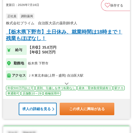
更新日：2026年7月16日
保存する
正社員
調剤薬局
株式会社プライム 自治医大店の薬剤師求人
【栃木県下野市】土日休み、就業時間は18時まで！
残業もほぼなし！
【月収】35.0万円
給与
【年収】500万円
勤務地
栃木県 下野市
アクセス
ＪＲ東北本線(上野－盛岡) 自治医大駅
年収500万円以上可
原則、引越しを伴う転勤なし
産休・育休取得実績有り
駅チカ
車通勤可
店舗数10～29
積極採用中
求人の詳細を見る
この求人に興味がある