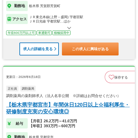
勤務地
栃木県 芳賀郡芳賀町
ＪＲ東北本線(上野－盛岡) 宇都宮駅
アクセス
ＪＲ日光線 宇都宮駅…ほか
年収600万円以上可
車通勤可
積極採用中
求人の詳細を見る
この求人に興味がある
更新日：2026年6月18日
保存する
正社員
調剤薬局
調剤薬局の薬剤師求人（法人名非公開 ※詳細はお問合せください）
【栃木県宇都宮市】年間休日120日以上☆福利厚生・
研修制度充実の安心環境◎
【月収】26.2万円～41.0万円
給与
【年収】393万円～600万円
勤務地
栃木県 宇都宮市