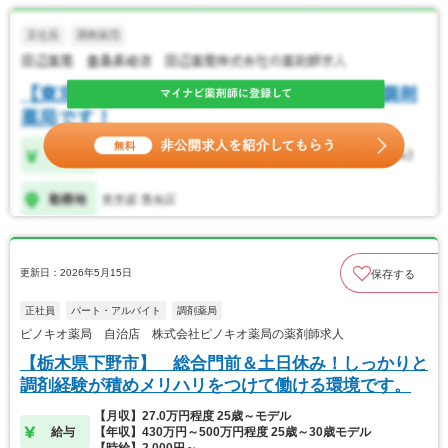
更新日：2026年5月15日
保存する
正社員
パート・アルバイト
調剤薬局
ピノキオ薬局 自治店 株式会社ピノキオ薬局の薬剤師求人
【栃木県下野市】 総合門前＆土日休み！しっかりと
調剤経験が積めメリハリをつけて働ける環境です。
【月収】27.0万円程度 25歳～モデル
給与
【年収】430万円～500万円程度 25歳～30歳モデル
【時給】2,000円～