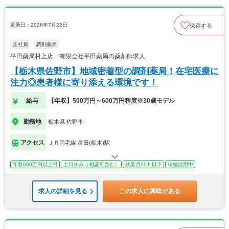
更新日：2026年7月22日
保存する
正社員
調剤薬局
平田薬局村上店 有限会社平田薬局の薬剤師求人
【栃木県佐野市】地域密着型の調剤薬局！在宅医療に
注力◎患者様に寄り添える環境です！
給与
【年収】500万円～600万円程度※30歳モデル
勤務地
栃木県 佐野市
アクセス
ＪＲ両毛線 富田(栃木)駅
年収600万円以上可
土日休み（相談可含む）
残業月10ｈ以下
積極採用中
求人の詳細を見る
この求人に興味がある