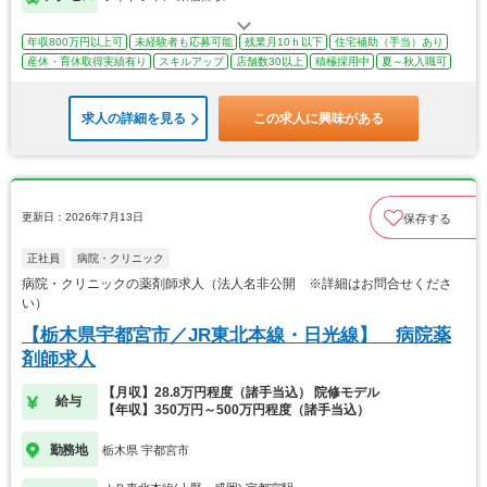
年収800万円以上可
未経験者も応募可能
残業月10ｈ以下
住宅補助（手当）あり
産休・育休取得実績有り
スキルアップ
店舗数30以上
積極採用中
夏～秋入職可
求人の詳細を見る
この求人に興味がある
更新日：2026年7月13日
保存する
正社員
病院・クリニック
病院・クリニックの薬剤師求人（法人名非公開 ※詳細はお問合せくださ
い）
【栃木県宇都宮市／JR東北本線・日光線】 病院薬
剤師求人
【月収】28.8万円程度（諸手当込） 院修モデル
給与
【年収】350万円～500万円程度（諸手当込）
勤務地
栃木県 宇都宮市