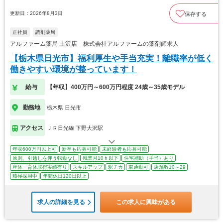
更新日：2026年8月3日
保存する
正社員
調剤薬局
アルファーム薬局 土沢店 株式会社アルファームの薬剤師求人
【栃木県日光市】福利厚生や手当充実！離職率が低く
働きやすい環境が整っています！
給与
【年収】400万円～600万円程度 24歳～35歳モデル
勤務地
栃木県 日光市
アクセス
ＪＲ日光線 下野大沢駅
年収600万円以上可
新卒も応募可能
未経験者も応募可能
原則、引越しを伴う転勤なし
残業月10ｈ以下
住宅補助（手当）あり
産休・育休取得実績有り
スキルアップ
駅チカ
車通勤可
店舗数10～29
積極採用中
年間休日120日以上
求人の詳細を見る
この求人に興味がある