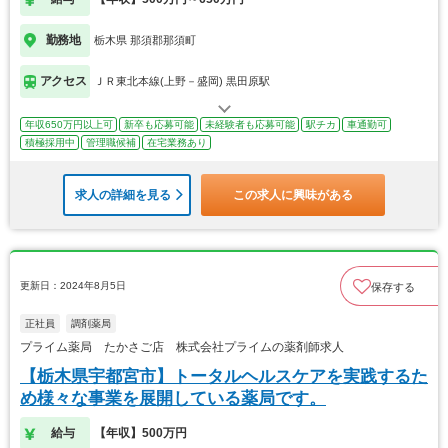
勤務地
栃木県 那須郡那須町
アクセス
ＪＲ東北本線(上野－盛岡) 黒田原駅
年収650万円以上可
新卒も応募可能
未経験者も応募可能
駅チカ
車通勤可
積極採用中
管理職候補
在宅業務あり
求人の詳細を見る
この求人に興味がある
更新日：2024年8月5日
保存する
正社員
調剤薬局
プライム薬局 たかさご店 株式会社プライムの薬剤師求人
【栃木県宇都宮市】トータルヘルスケアを実践するた
め様々な事業を展開している薬局です。
給与
【年収】500万円