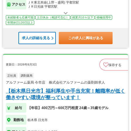
ＪＲ東北本線(上野－盛岡) 宇都宮駅
アクセス
ＪＲ日光線 宇都宮駅
未経験者も応募可能
土日休み（相談可含む）
残業月10ｈ以下
積極採用中
年間休日120日以上
求人の詳細を見る
この求人に興味がある
更新日：2026年8月3日
保存する
正社員
調剤薬局
アルファーム薬局 今市店 株式会社アルファームの薬剤師求人
【栃木県日光市】福利厚生や手当充実！離職率が低く
働きやすい環境が整っています！
給与
【年収】400万円～600万円程度 24歳～35歳モデル
勤務地
栃木県 日光市