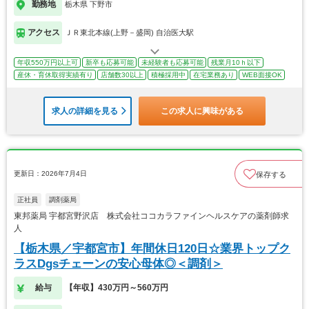
勤務地
栃木県 下野市
アクセス
ＪＲ東北本線(上野－盛岡) 自治医大駅
年収550万円以上可
新卒も応募可能
未経験者も応募可能
残業月10ｈ以下
産休・育休取得実績有り
店舗数30以上
積極採用中
在宅業務あり
WEB面接OK
求人の詳細を見る
この求人に興味がある
更新日：2026年7月4日
保存する
正社員
調剤薬局
東邦薬局 宇都宮野沢店 株式会社ココカラファインヘルスケアの薬剤師求
人
【栃木県／宇都宮市】年間休日120日☆業界トップク
ラスDgsチェーンの安心母体◎＜調剤＞
給与
【年収】430万円～560万円