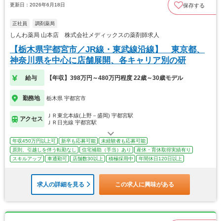
更新日：2026年6月18日
保存する
正社員
調剤薬局
しんわ薬局 山本店 株式会社メディックスの薬剤師求人
【栃木県宇都宮市／JR線・東武線沿線】 東京都、
神奈川県を中心に店舗展開、各キャリア別の研
給与
【年収】398万円～480万円程度 22歳～30歳モデル
勤務地
栃木県 宇都宮市
ＪＲ東北本線(上野－盛岡) 宇都宮駅
アクセス
ＪＲ日光線 宇都宮駅
年収450万円以上可
新卒も応募可能
未経験者も応募可能
原則、引越しを伴う転勤なし
住宅補助（手当）あり
産休・育休取得実績有り
スキルアップ
車通勤可
店舗数30以上
積極採用中
年間休日120日以上
求人の詳細を見る
この求人に興味がある