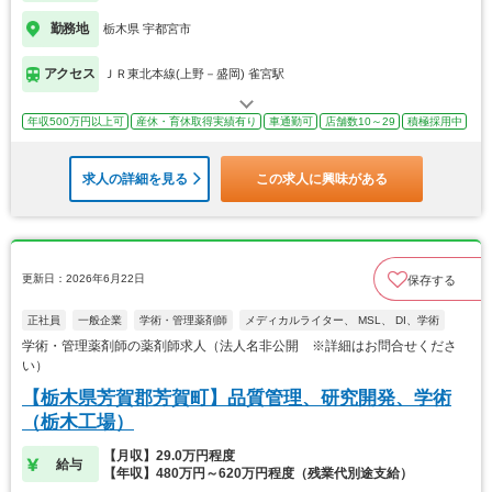
勤務地
栃木県 宇都宮市
アクセス
ＪＲ東北本線(上野－盛岡) 雀宮駅
年収500万円以上可
産休・育休取得実績有り
車通勤可
店舗数10～29
積極採用中
求人の詳細を見る
この求人に興味がある
更新日：2026年6月22日
保存する
正社員
一般企業
学術・管理薬剤師
メディカルライター、 MSL、 DI、学術
学術・管理薬剤師の薬剤師求人（法人名非公開 ※詳細はお問合せくださ
い）
【栃木県芳賀郡芳賀町】品質管理、研究開発、学術
（栃木工場）
【月収】29.0万円程度
給与
【年収】480万円～620万円程度（残業代別途支給）