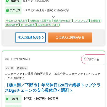
勤務地
栃木県 河内郡上三川町
アクセス
ＪＲ東北本線(上野－盛岡) 石橋(栃木)駅
年収600万円以上可
未経験者も応募可能
残業月10ｈ以下
スキルアップ
車通勤可
積極採用中
夏～秋入職可
年間休日120日以上
求人の詳細を見る
この求人に興味がある
更新日：2026年7月4日
保存する
正社員
調剤薬局
ココカラファイン薬局 自治医大前店 株式会社ココカラファインヘルスケ
アの薬剤師求人
【栃木県／下野市】年間休日120日☆業界トップクラ
スDgsチェーンの安心母体◎＜調剤＞
給与
【年収】430万円～560万円