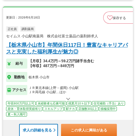
更新日：2026年6月18日
保存する
正社員
調剤薬局
セイムス 小山駅南薬局 株式会社富士薬品の薬剤師求人
【栃木県小山市】年間休日117日！豊富なキャリアパ
スと充実した福利厚生が魅力◎
【月収】34.4万円～59.2万円諸手当含む
給与
【年収】487万円～849万円
勤務地
栃木県 小山市
ＪＲ東北本線(上野－盛岡) 小山駅
アクセス
ＪＲ両毛線 小山駅…ほか
年収800万円以上可
未経験者も応募可能
残業月10ｈ以下
住宅補助（手当）あり
産休・育休取得実績有り
スキルアップ
駅チカ
店舗数30以上
積極採用中
夏～秋入職可
求人の詳細を見る
この求人に興味がある