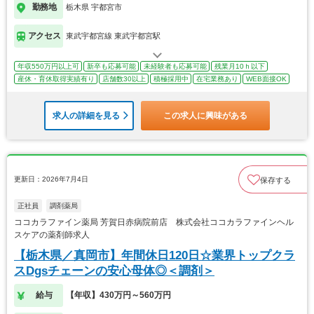
勤務地
栃木県 宇都宮市
アクセス
東武宇都宮線 東武宇都宮駅
年収550万円以上可
新卒も応募可能
未経験者も応募可能
残業月10ｈ以下
産休・育休取得実績有り
店舗数30以上
積極採用中
在宅業務あり
WEB面接OK
求人の詳細を見る
この求人に興味がある
更新日：2026年7月4日
保存する
正社員
調剤薬局
ココカラファイン薬局 芳賀日赤病院前店 株式会社ココカラファインヘル
スケアの薬剤師求人
【栃木県／真岡市】年間休日120日☆業界トップクラ
スDgsチェーンの安心母体◎＜調剤＞
給与
【年収】430万円～560万円