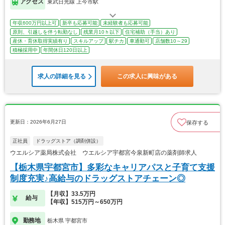
アクセス
東武日光線 上今市駅
年収600万円以上可
新卒も応募可能
未経験者も応募可能
原則、引越しを伴う転勤なし
残業月10ｈ以下
住宅補助（手当）あり
産休・育休取得実績有り
スキルアップ
駅チカ
車通勤可
店舗数10～29
積極採用中
年間休日120日以上
求人の詳細を見る
この求人に興味がある
更新日：2026年6月27日
保存する
正社員
ドラッグストア（調剤併設）
ウエルシア薬局株式会社 ウエルシア宇都宮今泉新町店の薬剤師求人
【栃木県宇都宮市】多彩なキャリアパスと子育て支援
制度充実♪高給与のドラッグストアチェーン◎
【月収】33.5万円
給与
【年収】515万円～650万円
勤務地
栃木県 宇都宮市