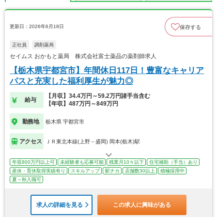
更新日：2026年6月18日
保存する
正社員
調剤薬局
セイムス おかもと薬局 株式会社富士薬品の薬剤師求人
【栃木県宇都宮市】年間休日117日！豊富なキャリア
パスと充実した福利厚生が魅力◎
【月収】34.4万円～59.2万円諸手当含む
給与
【年収】487万円～849万円
勤務地
栃木県 宇都宮市
アクセス
ＪＲ東北本線(上野－盛岡) 岡本(栃木)駅
年収800万円以上可
未経験者も応募可能
残業月10ｈ以下
住宅補助（手当）あり
産休・育休取得実績有り
スキルアップ
駅チカ
店舗数30以上
積極採用中
夏～秋入職可
求人の詳細を見る
この求人に興味がある