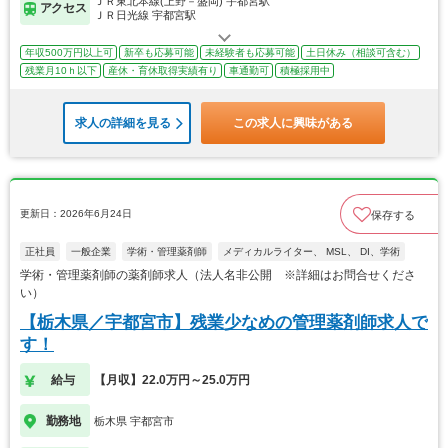
ＪＲ東北本線(上野－盛岡) 宇都宮駅
アクセス
ＪＲ日光線 宇都宮駅
年収500万円以上可
新卒も応募可能
未経験者も応募可能
土日休み（相談可含む）
残業月10ｈ以下
産休・育休取得実績有り
車通勤可
積極採用中
求人の詳細を見る
この求人に興味がある
更新日：2026年6月24日
保存する
正社員
一般企業
学術・管理薬剤師
メディカルライター、 MSL、 DI、学術
学術・管理薬剤師の薬剤師求人（法人名非公開 ※詳細はお問合せくださ
い）
【栃木県／宇都宮市】残業少なめの管理薬剤師求人で
す！
給与
【月収】22.0万円～25.0万円
勤務地
栃木県 宇都宮市