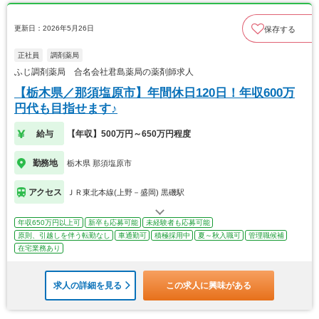
更新日：2026年5月26日
保存する
正社員
調剤薬局
ふじ調剤薬局 合名会社君島薬局の薬剤師求人
【栃木県／那須塩原市】年間休日120日！年収600万
円代も目指せます♪
給与
【年収】500万円～650万円程度
勤務地
栃木県 那須塩原市
アクセス
ＪＲ東北本線(上野－盛岡) 黒磯駅
年収650万円以上可
新卒も応募可能
未経験者も応募可能
原則、引越しを伴う転勤なし
車通勤可
積極採用中
夏～秋入職可
管理職候補
在宅業務あり
求人の詳細を見る
この求人に興味がある