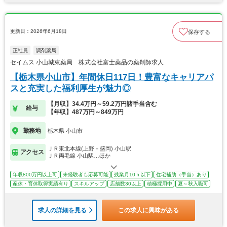
更新日：2026年6月18日
保存する
正社員
調剤薬局
セイムス 小山城東薬局 株式会社富士薬品の薬剤師求人
【栃木県小山市】年間休日117日！豊富なキャリアパ
スと充実した福利厚生が魅力◎
【月収】34.4万円～59.2万円諸手当含む
給与
【年収】487万円～849万円
勤務地
栃木県 小山市
ＪＲ東北本線(上野－盛岡) 小山駅
アクセス
ＪＲ両毛線 小山駅…ほか
年収800万円以上可
未経験者も応募可能
残業月10ｈ以下
住宅補助（手当）あり
産休・育休取得実績有り
スキルアップ
店舗数30以上
積極採用中
夏～秋入職可
求人の詳細を見る
この求人に興味がある