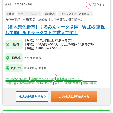
更新日：2026年6月18日
保存する
正社員
パート・アルバイト
調剤薬局
ドラッグストア（調剤併設）
カワチ薬局 佐野西店 株式会社カワチ薬品の薬剤師求人
【栃木県佐野市】くるみんマーク取得！WLBを重視
して働けるドラックストア求人です！
【月収】30.2万円以上 23歳～モデル
給与
【年収】450万円～500万円以上 24歳～30歳モデル
【時給】1,800円～2,500円
勤務地
栃木県 佐野市
アクセス
東武佐野線 堀米駅
年収500万円以上可
未経験者も応募可能
住宅補助（手当）あり
産休・育休取得実績有り
スキルアップ
駅チカ
店舗数30以上
積極採用中
求人の詳細を見る
この求人に興味がある