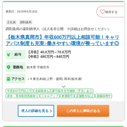
更新日：2026年6月18日
保存する
正社員
調剤薬局
調剤薬局の薬剤師求人（法人名非公開 ※詳細はお問合せください）
【栃木県真岡市】年収600万円以上相談可能！キャリ
アパス制度も充実♪働きやすい環境が整っています◎
【月収】40.0万円～70.0万円
給与
【年収】480万円～840万円
勤務地
栃木県 宇都宮市
アクセス
ＪＲ東北本線(上野－盛岡) 岡本(栃木)駅
年収800万円以上可
未経験者も応募可能
住宅補助（手当）あり
産休・育休取得実績有り
スキルアップ
車通勤可
店舗数30以上
積極採用中
求人の詳細を見る
この求人に興味がある