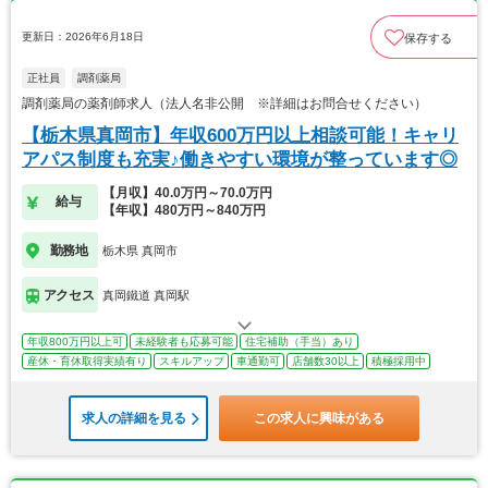
更新日：2026年6月18日
保存する
正社員
調剤薬局
調剤薬局の薬剤師求人（法人名非公開 ※詳細はお問合せください）
【栃木県真岡市】年収600万円以上相談可能！キャリ
アパス制度も充実♪働きやすい環境が整っています◎
【月収】40.0万円～70.0万円
給与
【年収】480万円～840万円
勤務地
栃木県 真岡市
アクセス
真岡鐵道 真岡駅
年収800万円以上可
未経験者も応募可能
住宅補助（手当）あり
産休・育休取得実績有り
スキルアップ
車通勤可
店舗数30以上
積極採用中
求人の詳細を見る
この求人に興味がある