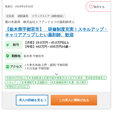
更新日：2026年6月18日
保存する
正社員
調剤薬局
ドラッグストア（調剤併設）
栗の木薬局 株式会社エフアンドエフの薬剤師求人
【栃木県宇都宮市】 研修制度充実！スキルアップ・
キャリアアップしたい薬剤師、歓迎
【月収】29.0万円～45.0万円以上
給与
【年収】442万円～650万円24歳～
勤務地
栃木県 宇都宮市
ＪＲ東北本線(上野－盛岡) 宇都宮駅
アクセス
ＪＲ日光線 宇都宮駅
年収650万円以上可
未経験者も応募可能
残業月10ｈ以下
産休・育休取得実績有り
スキルアップ
車通勤可
店舗数10～29
積極採用中
夏～秋入職可
年間休日120日以上
求人の詳細を見る
この求人に興味がある