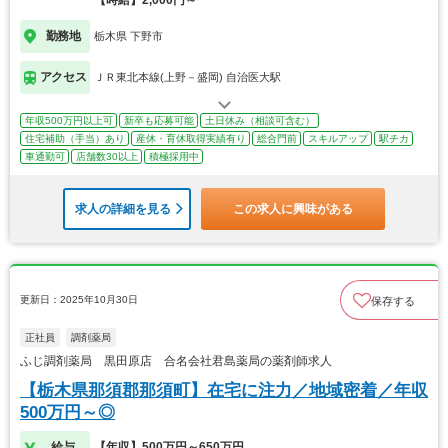
勤務地
栃木県 下野市
アクセス
ＪＲ東北本線(上野－盛岡) 自治医大駅
年収500万円以上可
新卒も応募可能
土日休み（相談可含む）
住宅補助（手当）あり
産休・育休取得実績有り
総合門前
スキルアップ
駅チカ
車通勤可
店舗数30以上
積極採用中
求人の詳細を見る
この求人に興味がある
更新日：2025年10月30日
保存する
正社員
調剤薬局
ふじ調剤薬局 黒田原店 合名会社君島薬局の薬剤師求人
【栃木県那須郡那須町】在宅に注力／地域密着／年収
500万円～◎
給与
【年収】500万円～650万円