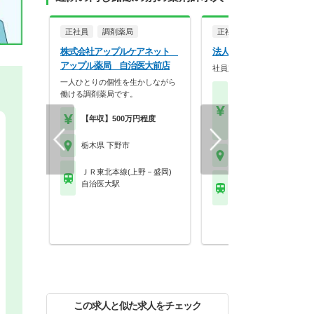
正社員
調剤薬局
正社員
調剤薬局
株式会社アップルケアネット
法人名非公開
アップル薬局 自治医大前店
社員定着率の良い薬局です。
一人ひとりの個性を生かしながら
【月収】25.0万円～50.
働ける調剤薬局です。
円以上
【年収】450万円～70
【年収】500万円程度
以上 モデル
栃木県 下野市
栃木県 下野市
ＪＲ東北本線(上野－盛岡)
ＪＲ東北本線(上野－盛
自治医大駅
石橋(栃木)駅
この求人と似た求人をチェック