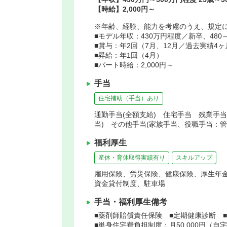
【時給】2,000円～
※年齢、経験、能力を考慮のうえ、規定
■モデル年収：430万円程度／新卒、480～
■賞与：年2回（7月、12月／過去実績4
■昇給：年1回（4月）
■パート時給：2,000円～
手当
住宅補助（手当）あり
通勤手当(全額支給) 住宅手当 残業手
当) その他手当(家族手当、役職手当：
福利厚生
産休・育休取得実績有り
スキルアップ
雇用保険、労災保険、健康保険、厚生年
資金貸付制度、駐車場
手当・福利厚生備考
■薬剤師賠償責任保険 ■定期健康診断 
■単身住宅費負担制度：月50,000円（