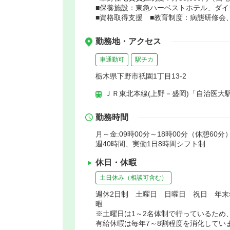
■保養施設：東急ハーベストホテル、ダイ
■資格取得支援 ■教育制度：病態研修会
勤務地・アクセス
車通勤可
駅チカ
栃木県下野市祇園1丁目13-2
ＪＲ東北本線(上野－盛岡)「自治医大駅
勤務時間
月～金:09時00分～18時00分（休憩60分）
週40時間、実働1日8時間シフト制
休日・休暇
土日休み（相談可含む）
週休2日制 土曜日 日曜日 祝日 年
暇
※土曜日は1～2名体制で行っているため
有給休暇は毎年7～8割程度を消化してい