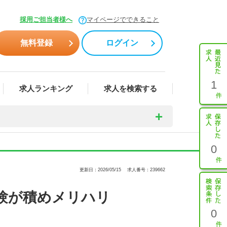
採用ご担当者様へ
マイページでできること
無料登録
ログイン
1
求人ランキング
求人を検索する
0
更新日：2026/05/15
求人番号：239662
験が積めメリハリ
0