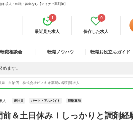
剤師 求人・転職・募集なら【マイナビ薬剤師】
1
0
最近見た求人
保存した求人
転職相談会
転職ノウハウ
転職お役立ちガイド
努めます。
薬局 自治店 株式会社ピノキオ薬局の薬剤師求人
求人
正社員
パート・アルバイト
調剤薬局
門前＆土日休み！しっかりと調剤経
。