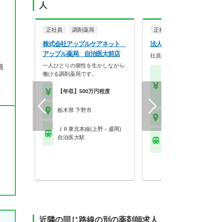
人
正社員
調剤薬局
正社員
調剤薬局
株式会社アップルケアネット
法人名非公開
アップル薬局 自治医大前店
社員定着率の良い薬局です。
一人ひとりの個性を生かしながら
績
【月収】25.0万円～50.
働ける調剤薬局です。
円以上
【年収】450万円～70
【年収】500万円程度
以上 モデル
栃木県 下野市
栃木県 下野市
ＪＲ東北本線(上野－盛岡)
ＪＲ東北本線(上野－盛
自治医大駅
石橋(栃木)駅
近隣の同じ路線の別の薬剤師求人