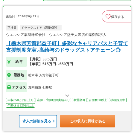
更新日：2026年6月27日
保存する
正社員
ドラッグストア（調剤併設）
ウエルシア薬局株式会社 ウエルシア益子大沢店の薬剤師求人
【栃木県芳賀郡益子町】多彩なキャリアパスと子育て
支援制度充実♪高給与のドラッグストアチェーン◎
【月収】33.5万円
給与
【年収】515万円～650万円
勤務地
栃木県 芳賀郡益子町
アクセス
真岡鐵道 七井駅
年収650万円以上可
産休・育休取得実績有り
車通勤可
店舗数30以上
積極採用中
年間休日120日以上
求人の詳細を見る
この求人に興味がある