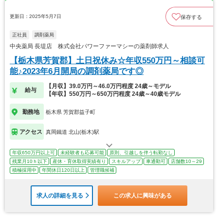
更新日：2025年5月7日
保存する
正社員
調剤薬局
中央薬局 長堤店 株式会社パワーファーマシーの薬剤師求人
【栃木県芳賀郡】土日祝休み☆年収550万円～相談可
能♪2023年6月開局の調剤薬局です◎
【月収】39.0万円～46.0万円程度 24歳～モデル
給与
【年収】550万円～650万円程度 24歳～40歳モデル
勤務地
栃木県 芳賀郡益子町
アクセス
真岡鐵道 北山(栃木)駅
年収650万円以上可
未経験者も応募可能
原則、引越しを伴う転勤なし
残業月10ｈ以下
産休・育休取得実績有り
スキルアップ
車通勤可
店舗数10～29
積極採用中
年間休日120日以上
管理職候補
求人の詳細を見る
この求人に興味がある