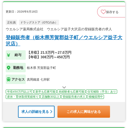
更新日：2026年6月18日
保存する
正社員
ドラッグストア（OTCのみ）
ウエルシア薬局株式会社 ウエルシア益子大沢店の登録販売者の求人
登録販売者（栃木県芳賀郡益子町／ウエルシア益子大
沢店）
【月収】21.5万円～27.0万円
給与
【年収】308万円～450万円
勤務地
栃木県 芳賀郡益子町
アクセス
真岡鐵道 七井駅
年収450万円以上可
新卒も応募可能
未経験者も応募可能
住宅補助（手当）あり
産休・育休取得実績有り
店舗数30以上
登録販売者の求人
積極採用中
求人の詳細を見る
この求人に興味がある