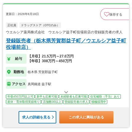
更新日：2026年6月18日
保存する
正社員
ドラッグストア（OTCのみ）
ウエルシア薬局株式会社 ウエルシア益子町役場前店の登録販売者の求人
登録販売者（栃木県芳賀郡益子町／ウエルシア益子町
役場前店）
【月収】21.5万円～27.0万円
給与
【年収】308万円～450万円
勤務地
栃木県 芳賀郡益子町
アクセス
真岡鐵道 益子駅
年収450万円以上可
新卒も応募可能
未経験者も応募可能
住宅補助（手当）あり
産休・育休取得実績有り
店舗数30以上
登録販売者の求人
積極採用中
求人の詳細を見る
この求人に興味がある