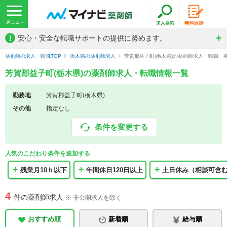
!
安心・安全な転職サポートの提供に努めます。
薬剤師の求人・転職TOP
栃木県の薬剤師求人
芳賀郡益子町(栃木県)の薬剤師求人・転職・
芳賀郡益子町(栃木県)の薬剤師求人・転職情報一覧
勤務地
芳賀郡益子町(栃木県)
その他
指定なし
条件を変更する
人気のこだわり条件を追加する
残業月10ｈ以下
年間休日120日以上
土日休み（相談可含
4
件の薬剤師求人
※ 非公開求人を除く
おすすめ順
新着順
給与順