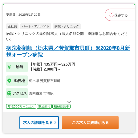
更新日：2025年1月29日
保存する
正社員
パート・アルバイト
病院・クリニック
病院・クリニックの薬剤師求人（法人名非公開 ※詳細はお問合せくださ
い）
病院薬剤師（栃木県／芳賀郡市貝町）※2020年8月新
規オープン病院
【年収】435万円～525万円
給与
【時給】2,000円～
勤務地
栃木県 芳賀郡市貝町
アクセス
真岡鐵道 市塙駅
年収500万円以上可
車通勤可
積極採用中
求人の詳細を見る
この求人に興味がある