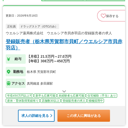
更新日：2026年6月18日
保存する
正社員
ドラッグストア（OTCのみ）
ウエルシア薬局株式会社 ウエルシア市貝赤羽店の登録販売者の求人
登録販売者（栃木県芳賀郡市貝町／ウエルシア市貝赤
羽店）
【月収】21.5万円～27.0万円
給与
【年収】308万円～450万円
勤務地
栃木県 芳賀郡市貝町
アクセス
真岡鐵道 多田羅駅
年収450万円以上可
新卒も応募可能
未経験者も応募可能
住宅補助（手当）あり
産休・育休取得実績有り
店舗数30以上
登録販売者の求人
積極採用中
求人の詳細を見る
この求人に興味がある