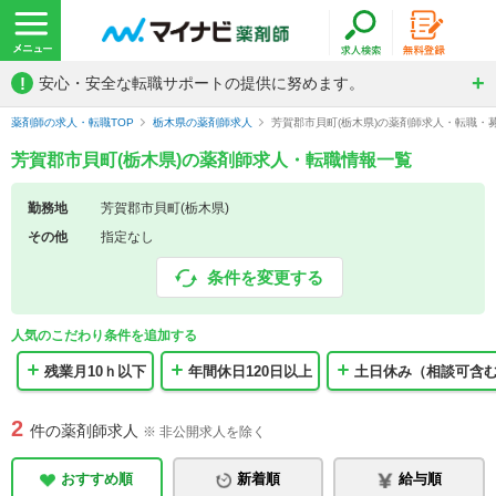
!
安心・安全な転職サポートの提供に努めます。
薬剤師の求人・転職TOP
栃木県の薬剤師求人
芳賀郡市貝町(栃木県)の薬剤師求人・転職・
芳賀郡市貝町(栃木県)の薬剤師求人・転職情報一覧
勤務地
芳賀郡市貝町(栃木県)
その他
指定なし
条件を変更する
人気のこだわり条件を追加する
残業月10ｈ以下
年間休日120日以上
土日休み（相談可含
2
件の薬剤師求人
※ 非公開求人を除く
おすすめ順
新着順
給与順