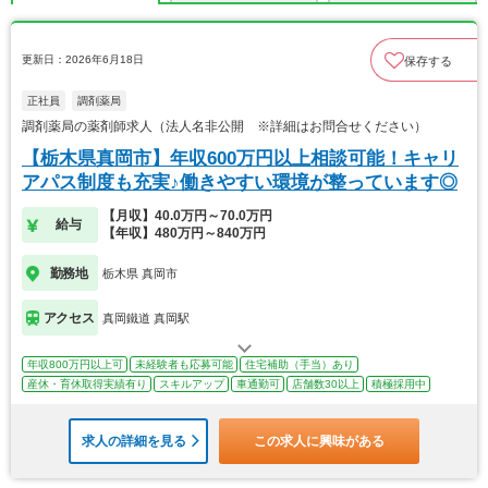
更新日：2026年6月18日
保存する
正社員
調剤薬局
調剤薬局の薬剤師求人（法人名非公開 ※詳細はお問合せください）
【栃木県真岡市】年収600万円以上相談可能！キャリ
アパス制度も充実♪働きやすい環境が整っています◎
【月収】40.0万円～70.0万円
給与
【年収】480万円～840万円
勤務地
栃木県 真岡市
アクセス
真岡鐵道 真岡駅
年収800万円以上可
未経験者も応募可能
住宅補助（手当）あり
産休・育休取得実績有り
スキルアップ
車通勤可
店舗数30以上
積極採用中
求人の詳細を見る
この求人に興味がある