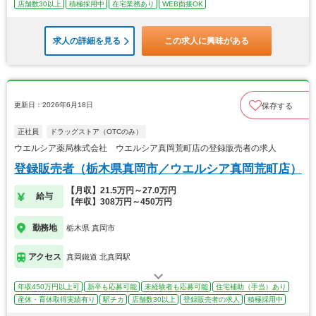
店舗数30以上
積極採用中
在宅業務あり
WEB面接OK
求人の詳細を見る
この求人に興味がある
更新日：2026年6月18日
保存する
正社員
ドラッグストア（OTCのみ）
ウエルシア薬局株式会社 ウエルシア真岡荒町店の登録販売者の求人
登録販売者（栃木県真岡市／ウエルシア真岡荒町店）
【月収】21.5万円～27.0万円
給与
【年収】308万円～450万円
勤務地
栃木県 真岡市
アクセス
真岡鐵道 北真岡駅
年収450万円以上可
新卒も応募可能
未経験者も応募可能
住宅補助（手当）あり
産休・育休取得実績有り
駅チカ
店舗数30以上
登録販売者の求人
積極採用中