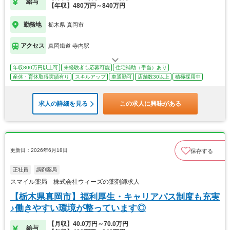
給与
【年収】480万円～840万円
勤務地
栃木県 真岡市
アクセス
真岡鐵道 寺内駅
年収800万円以上可
未経験者も応募可能
住宅補助（手当）あり
産休・育休取得実績有り
スキルアップ
車通勤可
店舗数30以上
積極採用中
求人の詳細を見る
この求人に興味がある
更新日：2026年6月18日
保存する
正社員
調剤薬局
スマイル薬局 株式会社ウィーズの薬剤師求人
【栃木県真岡市】福利厚生・キャリアパス制度も充実
♪働きやすい環境が整っています◎
【月収】40.0万円～70.0万円
給与