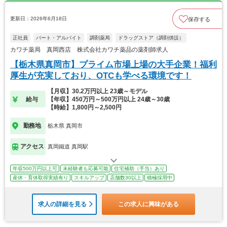
更新日：2026年6月18日
保存する
正社員
パート・アルバイト
調剤薬局
ドラッグストア（調剤併設）
カワチ薬局 真岡西店 株式会社カワチ薬品の薬剤師求人
【栃木県真岡市】プライム市場上場の大手企業！福利
厚生が充実しており、OTCも学べる環境です！
【月収】30.2万円以上 23歳～モデル
給与
【年収】450万円～500万円以上 24歳～30歳
【時給】1,800円～2,500円
勤務地
栃木県 真岡市
アクセス
真岡鐵道 真岡駅
年収500万円以上可
未経験者も応募可能
住宅補助（手当）あり
産休・育休取得実績有り
スキルアップ
店舗数30以上
積極採用中
求人の詳細を見る
この求人に興味がある