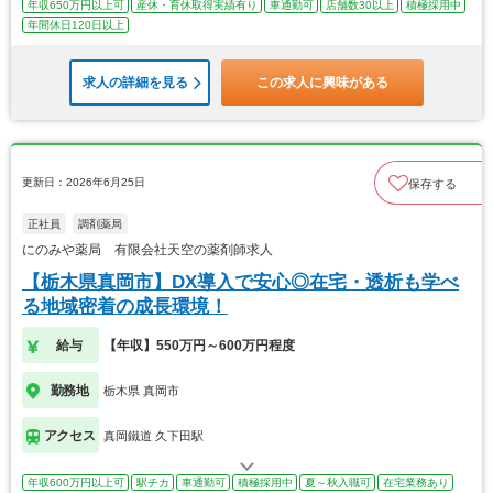
年収650万円以上可
産休・育休取得実績有り
車通勤可
店舗数30以上
積極採用中
年間休日120日以上
求人の詳細を見る
この求人に興味がある
更新日：2026年6月25日
保存する
正社員
調剤薬局
にのみや薬局 有限会社天空の薬剤師求人
【栃木県真岡市】DX導入で安心◎在宅・透析も学べ
る地域密着の成長環境！
給与
【年収】550万円～600万円程度
勤務地
栃木県 真岡市
アクセス
真岡鐵道 久下田駅
年収600万円以上可
駅チカ
車通勤可
積極採用中
夏～秋入職可
在宅業務あり