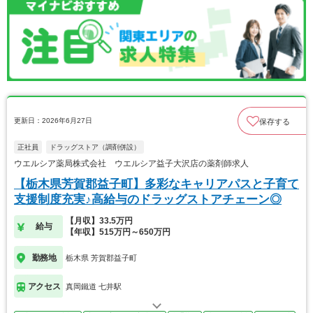
更新日：2026年6月27日
保存する
正社員
ドラッグストア（調剤併設）
ウエルシア薬局株式会社 ウエルシア益子大沢店の薬剤師求人
【栃木県芳賀郡益子町】多彩なキャリアパスと子育て
支援制度充実♪高給与のドラッグストアチェーン◎
【月収】33.5万円
給与
【年収】515万円～650万円
勤務地
栃木県 芳賀郡益子町
アクセス
真岡鐵道 七井駅