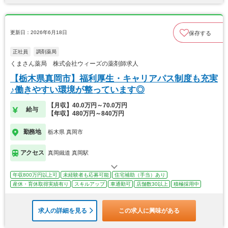
更新日：2026年6月18日
保存する
正社員
調剤薬局
くまさん薬局 株式会社ウィーズの薬剤師求人
【栃木県真岡市】福利厚生・キャリアパス制度も充実
♪働きやすい環境が整っています◎
【月収】40.0万円～70.0万円
給与
【年収】480万円～840万円
勤務地
栃木県 真岡市
アクセス
真岡鐵道 真岡駅
年収800万円以上可
未経験者も応募可能
住宅補助（手当）あり
産休・育休取得実績有り
スキルアップ
車通勤可
店舗数30以上
積極採用中
求人の詳細を見る
この求人に興味がある