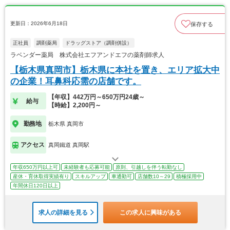
更新日：2026年6月18日
保存する
正社員
調剤薬局
ドラッグストア（調剤併設）
ラベンダー薬局 株式会社エフアンドエフの薬剤師求人
【栃木県真岡市】栃木県に本社を置き、エリア拡大中
の企業！耳鼻科応需の店舗です。
【年収】442万円～650万円24歳～
給与
【時給】2,200円～
勤務地
栃木県 真岡市
アクセス
真岡鐵道 真岡駅
年収650万円以上可
未経験者も応募可能
原則、引越しを伴う転勤なし
産休・育休取得実績有り
スキルアップ
車通勤可
店舗数10～29
積極採用中
年間休日120日以上
求人の詳細を見る
この求人に興味がある