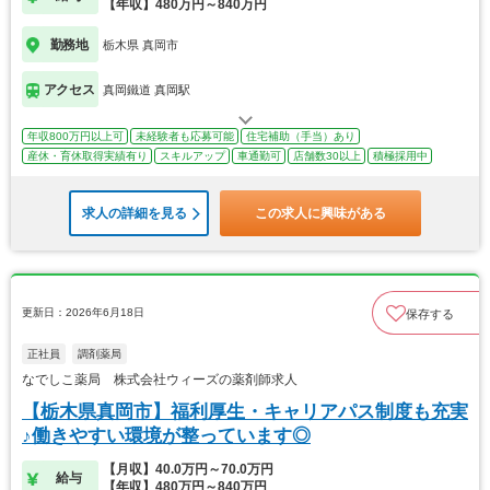
【年収】480万円～840万円
勤務地
栃木県 真岡市
アクセス
真岡鐵道 真岡駅
年収800万円以上可
未経験者も応募可能
住宅補助（手当）あり
産休・育休取得実績有り
スキルアップ
車通勤可
店舗数30以上
積極採用中
求人の詳細を見る
この求人に興味がある
更新日：2026年6月18日
保存する
正社員
調剤薬局
なでしこ薬局 株式会社ウィーズの薬剤師求人
【栃木県真岡市】福利厚生・キャリアパス制度も充実
♪働きやすい環境が整っています◎
【月収】40.0万円～70.0万円
給与
【年収】480万円～840万円