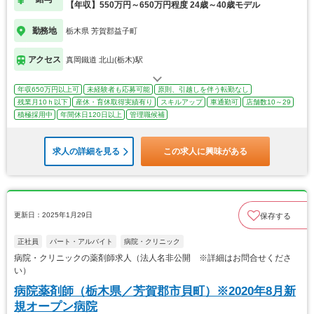
【年収】550万円～650万円程度 24歳～40歳モデル
勤務地
栃木県 芳賀郡益子町
アクセス
真岡鐵道 北山(栃木)駅
年収650万円以上可
未経験者も応募可能
原則、引越しを伴う転勤なし
残業月10ｈ以下
産休・育休取得実績有り
スキルアップ
車通勤可
店舗数10～29
積極採用中
年間休日120日以上
管理職候補
求人の詳細を見る
この求人に興味がある
更新日：2025年1月29日
保存する
正社員
パート・アルバイト
病院・クリニック
病院・クリニックの薬剤師求人（法人名非公開 ※詳細はお問合せくださ
い）
病院薬剤師（栃木県／芳賀郡市貝町）※2020年8月新
規オープン病院