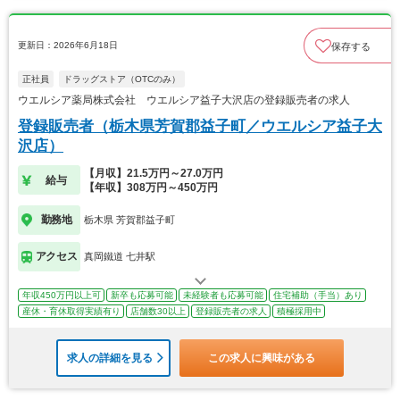
更新日：2026年6月18日
保存する
正社員
ドラッグストア（OTCのみ）
ウエルシア薬局株式会社 ウエルシア益子大沢店の登録販売者の求人
登録販売者（栃木県芳賀郡益子町／ウエルシア益子大
沢店）
【月収】21.5万円～27.0万円
給与
【年収】308万円～450万円
勤務地
栃木県 芳賀郡益子町
アクセス
真岡鐵道 七井駅
年収450万円以上可
新卒も応募可能
未経験者も応募可能
住宅補助（手当）あり
産休・育休取得実績有り
店舗数30以上
登録販売者の求人
積極採用中
求人の詳細を見る
この求人に興味がある