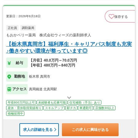
更新日：2026年6月18日
保存する
正社員
調剤薬局
もおかベリー薬局 株式会社ウィーズの薬剤師求人
【栃木県真岡市】福利厚生・キャリアパス制度も充実
♪働きやすい環境が整っています◎
【月収】40.0万円～70.0万円
給与
【年収】480万円～840万円
勤務地
栃木県 真岡市
アクセス
真岡鐵道 北真岡駅
年収800万円以上可
未経験者も応募可能
住宅補助（手当）あり
産休・育休取得実績有り
スキルアップ
駅チカ
車通勤可
店舗数30以上
積極採用中
求人の詳細を見る
この求人に興味がある