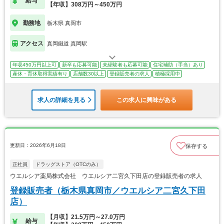
給与
【年収】308万円～450万円
勤務地
栃木県 真岡市
アクセス
真岡鐵道 真岡駅
年収450万円以上可
新卒も応募可能
未経験者も応募可能
住宅補助（手当）あり
産休・育休取得実績有り
店舗数30以上
登録販売者の求人
積極採用中
求人の詳細を見る
この求人に興味がある
更新日：2026年6月18日
保存する
正社員
ドラッグストア（OTCのみ）
ウエルシア薬局株式会社 ウエルシア二宮久下田店の登録販売者の求人
登録販売者（栃木県真岡市／ウエルシア二宮久下田
店）
【月収】21.5万円～27.0万円
給与