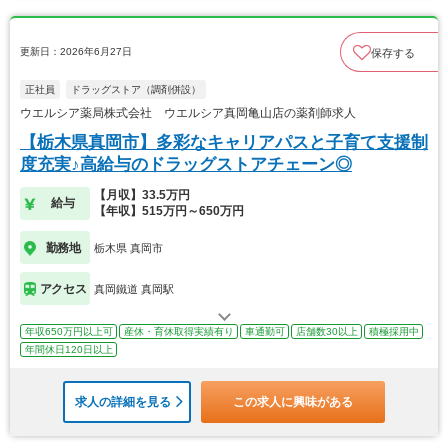
更新日：2026年6月27日
保存する
正社員
ドラッグストア（調剤併設）
ウエルシア薬局株式会社 ウエルシア真岡亀山店の薬剤師求人
【栃木県真岡市】多彩なキャリアパスと子育て支援制
度充実♪高給与のドラッグストアチェーン◎
【月収】33.5万円
給与
【年収】515万円～650万円
勤務地
栃木県 真岡市
アクセス
真岡鐵道 真岡駅
年収650万円以上可
産休・育休取得実績有り
車通勤可
店舗数30以上
積極採用中
年間休日120日以上
求人の詳細を見る
この求人に興味がある