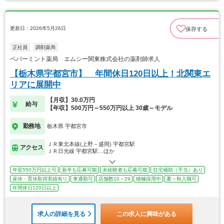
更新日：2026年5月26日
保存する
正社員
調剤薬局
ペパーミント薬局 エムシー関東株式会社の薬剤師求人
【栃木県宇都宮市】 年間休日120日以上！北関東エ
リアに展開中
【月収】30.0万円
給与
【年収】500万円～550万円以上 30歳～モデル
勤務地
栃木県 宇都宮市
ＪＲ東北本線(上野－盛岡) 宇都宮駅
アクセス
ＪＲ日光線 宇都宮駅…ほか
年収550万円以上可
新卒も応募可能
未経験者も応募可能
住宅補助（手当）あり
産休・育休取得実績有り
車通勤可
店舗数10～29
積極採用中
夏～秋入職可
年間休日120日以上
求人の詳細を見る
この求人に興味がある