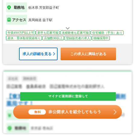
勤務地
栃木県 芳賀郡益子町
アクセス
真岡鐵道 益子駅
年収450万円以上可
新卒も応募可能
未経験者も応募可能
住宅補助（手当）あり
産休・育休取得実績有り
店舗数30以上
登録販売者の求人
積極採用中
求人の詳細を見る
この求人に興味がある