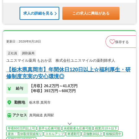
求人の詳細を見る
この求人に興味がある
更新日：2026年6月18日
保存する
正社員
調剤薬局
ユニスマイル薬局 もおか店 株式会社ユニスマイルの薬剤師求人
【栃木県真岡市】年間休日120日以上☆福利厚生・研
修制度充実の安心環境◎
【月収】26.2万円～41.0万円
給与
【年収】393万円～600万円
勤務地
栃木県 真岡市
アクセス
真岡鐵道 真岡駅
年収600万円以上可
新卒も応募可能
未経験者も応募可能
残業月10ｈ以下
産休・育休取得実績有り
スキルアップ
車通勤可
店舗数30以上
積極採用中