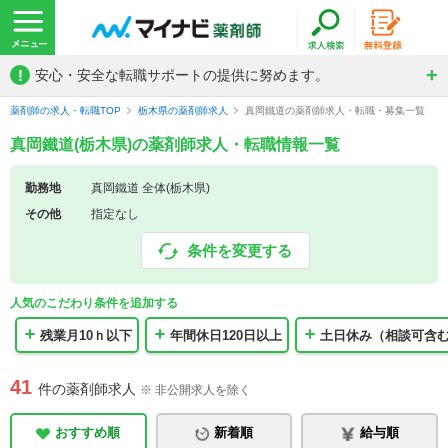
!
安心・安全な転職サポートの提供に努めます。
薬剤師の求人・転職TOP
栃木県の薬剤師求人
真岡鐵道の薬剤師求人・転職・募集一覧
真岡鐵道(栃木県)の薬剤師求人・転職情報一覧
勤務地
真岡鐵道 全体(栃木県)
その他
指定なし
条件を変更する
人気のこだわり条件を追加する
残業月10ｈ以下
年間休日120日以上
土日休み（相談可含
41
件の薬剤師求人
※ 非公開求人を除く
おすすめ順
新着順
給与順