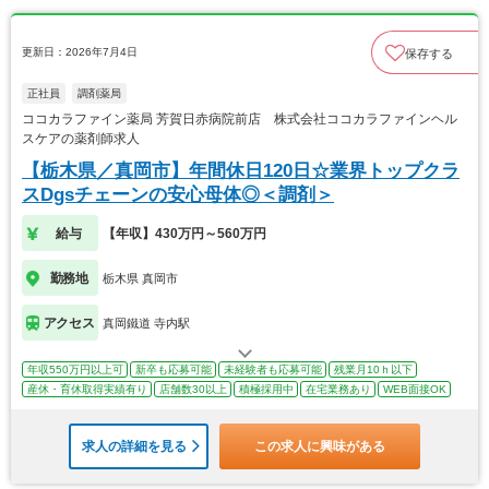
更新日：2026年7月4日
保存する
正社員
調剤薬局
ココカラファイン薬局 芳賀日赤病院前店 株式会社ココカラファインヘル
スケアの薬剤師求人
【栃木県／真岡市】年間休日120日☆業界トップクラ
スDgsチェーンの安心母体◎＜調剤＞
給与
【年収】430万円～560万円
勤務地
栃木県 真岡市
アクセス
真岡鐵道 寺内駅
年収550万円以上可
新卒も応募可能
未経験者も応募可能
残業月10ｈ以下
産休・育休取得実績有り
店舗数30以上
積極採用中
在宅業務あり
WEB面接OK
求人の詳細を見る
この求人に興味がある