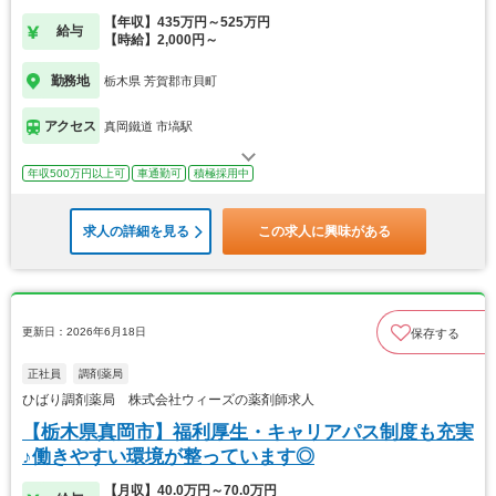
【年収】435万円～525万円
給与
【時給】2,000円～
勤務地
栃木県 芳賀郡市貝町
アクセス
真岡鐵道 市塙駅
年収500万円以上可
車通勤可
積極採用中
求人の詳細を見る
この求人に興味がある
更新日：2026年6月18日
保存する
正社員
調剤薬局
ひばり調剤薬局 株式会社ウィーズの薬剤師求人
【栃木県真岡市】福利厚生・キャリアパス制度も充実
♪働きやすい環境が整っています◎
【月収】40.0万円～70.0万円