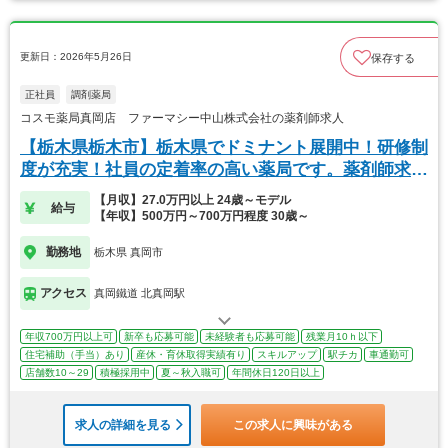
更新日：2026年5月26日
保存する
正社員
調剤薬局
コスモ薬局真岡店 ファーマシー中山株式会社の薬剤師求人
【栃木県栃木市】栃木県でドミナント展開中！研修制
度が充実！社員の定着率の高い薬局です。薬剤師求
人。
【月収】27.0万円以上 24歳～モデル
給与
【年収】500万円～700万円程度 30歳～
勤務地
栃木県 真岡市
アクセス
真岡鐵道 北真岡駅
年収700万円以上可
新卒も応募可能
未経験者も応募可能
残業月10ｈ以下
住宅補助（手当）あり
産休・育休取得実績有り
スキルアップ
駅チカ
車通勤可
店舗数10～29
積極採用中
夏～秋入職可
年間休日120日以上
求人の詳細を見る
この求人に興味がある