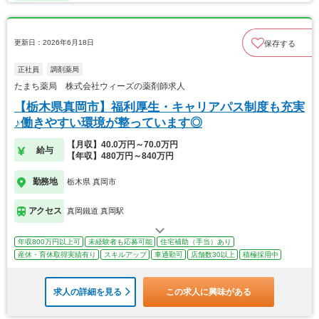
更新日：2026年6月18日
保存する
正社員
調剤薬局
たまち薬局 株式会社ウィーズの薬剤師求人
【栃木県真岡市】福利厚生・キャリアパス制度も充実
♪働きやすい環境が整っています◎
【月収】40.0万円～70.0万円
給与
【年収】480万円～840万円
勤務地
栃木県 真岡市
アクセス
真岡鐵道 真岡駅
年収800万円以上可
未経験者も応募可能
住宅補助（手当）あり
産休・育休取得実績有り
スキルアップ
車通勤可
店舗数30以上
積極採用中
求人の詳細を見る
この求人に興味がある