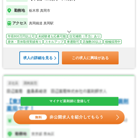
勤務地
栃木県 真岡市
アクセス
真岡鐵道 真岡駅
年収800万円以上可
未経験者も応募可能
住宅補助（手当）あり
産休・育休取得実績有り
スキルアップ
車通勤可
店舗数30以上
積極採用中
求人の詳細を見る
この求人に興味がある