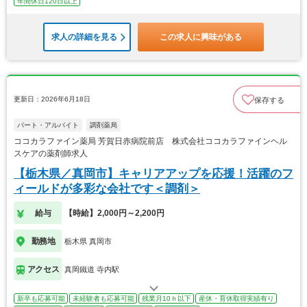
年間休日120日以上
求人の詳細を見る
この求人に興味がある
更新日：2026年6月18日
保存する
パート・アルバイト
調剤薬局
ココカラファイン薬局 芳賀日赤病院前店 株式会社ココカラファインヘル
スケアの薬剤師求人
【栃木県／真岡市】キャリアアップを応援！活躍のフ
ィールドが多彩な会社です＜調剤＞
給与
【時給】2,000円～2,200円
勤務地
栃木県 真岡市
アクセス
真岡鐵道 寺内駅
新卒も応募可能
未経験者も応募可能
残業月10ｈ以下
産休・育休取得実績有り