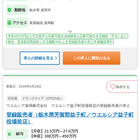
勤務地
栃木県 真岡市
アクセス
真岡鐵道 真岡駅
年収450万円以上可
新卒も応募可能
未経験者も応募可能
住宅補助（手当）あり
産休・育休取得実績有り
店舗数30以上
登録販売者の求人
積極採用中
求人の詳細を見る
この求人に興味がある
更新日：2026年6月18日
保存する
正社員
ドラッグストア（OTCのみ）
ウエルシア薬局株式会社 ウエルシア益子町役場前店の登録販売者の求人
登録販売者（栃木県芳賀郡益子町／ウエルシア益子町
役場前店）
【月収】21.5万円～27.0万円
給与
【年収】308万円～450万円