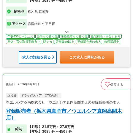
【年収】308万円～450万円
勤務地
栃木県 真岡市
アクセス
真岡鐵道 久下田駅
年収450万円以上可
新卒も応募可能
未経験者も応募可能
住宅補助（手当）あり
産休・育休取得実績有り
駅チカ
店舗数30以上
登録販売者の求人
積極採用中
求人の詳細を見る
この求人に興味がある
更新日：2026年6月18日
保存する
正社員
ドラッグストア（OTCのみ）
ウエルシア薬局株式会社 ウエルシア真岡高間木店の登録販売者の求人
登録販売者（栃木県真岡市／ウエルシア真岡高間木
店）
【月収】21.5万円～27.0万円
給与
【年収】308万円～450万円