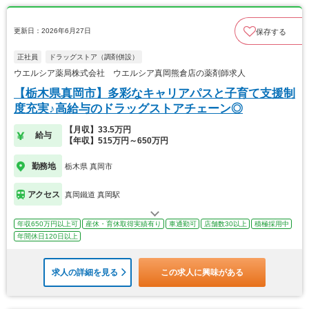
更新日：2026年6月27日
保存する
正社員
ドラッグストア（調剤併設）
ウエルシア薬局株式会社 ウエルシア真岡熊倉店の薬剤師求人
【栃木県真岡市】多彩なキャリアパスと子育て支援制
度充実♪高給与のドラッグストアチェーン◎
【月収】33.5万円
給与
【年収】515万円～650万円
勤務地
栃木県 真岡市
アクセス
真岡鐵道 真岡駅
年収650万円以上可
産休・育休取得実績有り
車通勤可
店舗数30以上
積極採用中
年間休日120日以上
求人の詳細を見る
この求人に興味がある