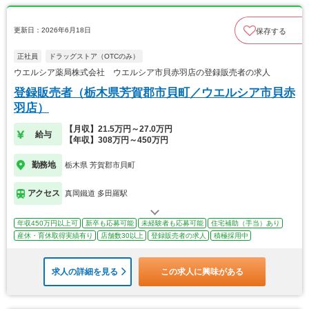
更新日：2026年6月18日
保存する
正社員
ドラッグストア（OTCのみ）
ウエルシア薬局株式会社 ウエルシア市貝赤羽店の登録販売者の求人
登録販売者（栃木県芳賀郡市貝町／ウエルシア市貝赤
羽店）
【月収】21.5万円～27.0万円
給与
【年収】308万円～450万円
勤務地
栃木県 芳賀郡市貝町
アクセス
真岡鐵道 多田羅駅
年収450万円以上可
新卒も応募可能
未経験者も応募可能
住宅補助（手当）あり
産休・育休取得実績有り
店舗数30以上
登録販売者の求人
積極採用中
求人の詳細を見る
この求人に興味がある