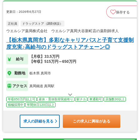
更新日：2026年6月27日
保存する
正社員
ドラッグストア（調剤併設）
ウエルシア薬局株式会社 ウエルシア真岡大谷新町店の薬剤師求人
【栃木県真岡市】多彩なキャリアパスと子育て支援制
度充実♪高給与のドラッグストアチェーン◎
【月収】33.5万円
給与
【年収】515万円～650万円
勤務地
栃木県 真岡市
アクセス
真岡鐵道 真岡駅
年収650万円以上可
産休・育休取得実績有り
駅チカ
車通勤可
店舗数30以上
積極採用中
年間休日120日以上
求人の詳細を見る
この求人に興味がある