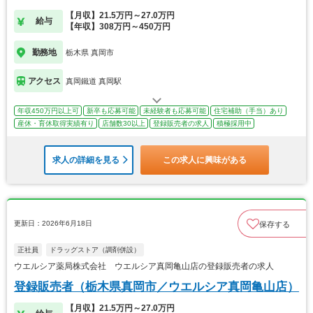
【月収】21.5万円～27.0万円
給与
【年収】308万円～450万円
勤務地
栃木県 真岡市
アクセス
真岡鐵道 真岡駅
年収450万円以上可
新卒も応募可能
未経験者も応募可能
住宅補助（手当）あり
産休・育休取得実績有り
店舗数30以上
登録販売者の求人
積極採用中
求人の詳細を見る
この求人に興味がある
更新日：2026年6月18日
保存する
正社員
ドラッグストア（調剤併設）
ウエルシア薬局株式会社 ウエルシア真岡亀山店の登録販売者の求人
登録販売者（栃木県真岡市／ウエルシア真岡亀山店）
【月収】21.5万円～27.0万円