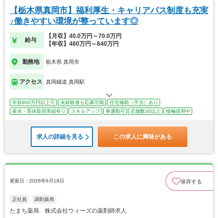
【栃木県真岡市】福利厚生・キャリアパス制度も充実
♪働きやすい環境が整っています◎
【月収】40.0万円～70.0万円
給与
【年収】480万円～840万円
勤務地
栃木県 真岡市
アクセス
真岡鐵道 真岡駅
年収800万円以上可
未経験者も応募可能
住宅補助（手当）あり
産休・育休取得実績有り
スキルアップ
車通勤可
店舗数30以上
積極採用中
求人の詳細を見る
この求人に興味がある
更新日：2026年6月18日
保存する
正社員
調剤薬局
たまち薬局 株式会社ウィーズの薬剤師求人