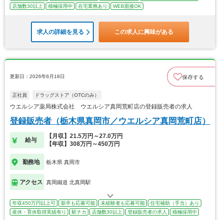
店舗数30以上
積極採用中
在宅業務あり
WEB面接OK
求人の詳細を見る
この求人に興味がある
更新日：2026年6月18日
保存する
正社員
ドラッグストア（OTCのみ）
ウエルシア薬局株式会社 ウエルシア真岡荒町店の登録販売者の求人
登録販売者（栃木県真岡市／ウエルシア真岡荒町店）
【月収】21.5万円～27.0万円
給与
【年収】308万円～450万円
勤務地
栃木県 真岡市
アクセス
真岡鐵道 北真岡駅
年収450万円以上可
新卒も応募可能
未経験者も応募可能
住宅補助（手当）あり
産休・育休取得実績有り
駅チカ
店舗数30以上
登録販売者の求人
積極採用中