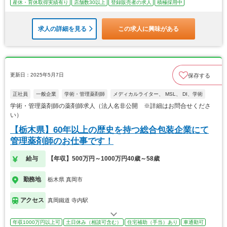
産休・育休取得実績有り
店舗数30以上
登録販売者の求人
積極採用中
求人の詳細を見る
この求人に興味がある
更新日：2025年5月7日
保存する
正社員
一般企業
学術・管理薬剤師
メディカルライター、 MSL、 DI、学術
学術・管理薬剤師の薬剤師求人（法人名非公開 ※詳細はお問合せくださ
い）
【栃木県】60年以上の歴史を持つ総合包装企業にて
管理薬剤師のお仕事です！
給与
【年収】500万円～1000万円40歳～58歳
勤務地
栃木県 真岡市
アクセス
真岡鐵道 寺内駅
年収1000万円以上可
土日休み（相談可含む）
住宅補助（手当）あり
車通勤可