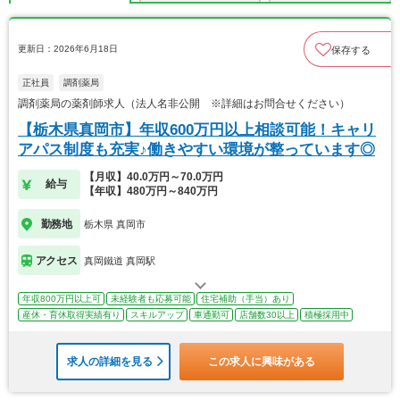
更新日：2026年6月18日
保存する
正社員
調剤薬局
調剤薬局の薬剤師求人（法人名非公開 ※詳細はお問合せください）
【栃木県真岡市】年収600万円以上相談可能！キャリ
アパス制度も充実♪働きやすい環境が整っています◎
【月収】40.0万円～70.0万円
給与
【年収】480万円～840万円
勤務地
栃木県 真岡市
アクセス
真岡鐵道 真岡駅
年収800万円以上可
未経験者も応募可能
住宅補助（手当）あり
産休・育休取得実績有り
スキルアップ
車通勤可
店舗数30以上
積極採用中
求人の詳細を見る
この求人に興味がある