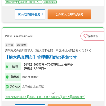
積極採用中
年間休日120日以上
管理職候補
求人の詳細を見る
この求人に興味がある
更新日：2024年11月19日
保存する
正社員
調剤薬局
調剤薬局の薬剤師求人（法人名非公開 ※詳細はお問合せください）
【栃木県真岡市】管理薬剤師の募集です
【年収】500万円～700万円以上 モデル
給与
【時給】2,000円～
勤務地
栃木県 真岡市
アクセス
真岡鐵道 北真岡駅
年収700万円以上可
原則、引越しを伴う転勤なし
駅チカ
積極採用中