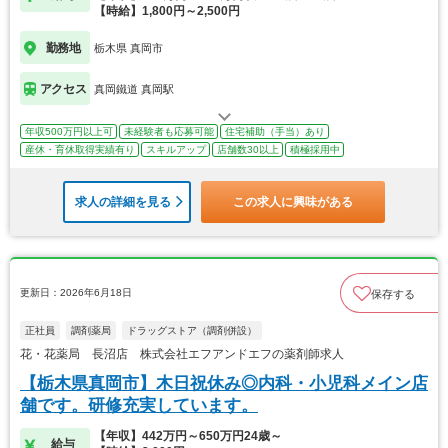
【時給】1,800円～2,500円
勤務地
栃木県 真岡市
アクセス
真岡鐵道 真岡駅
年収500万円以上可
未経験者も応募可能
住宅補助（手当）あり
産休・育休取得実績有り
スキルアップ
店舗数30以上
積極採用中
求人の詳細を見る
この求人に興味がある
更新日：2026年6月18日
保存する
正社員
調剤薬局
ドラッグストア（調剤併設）
花・花薬局 長沼店 株式会社エフアンドエフの薬剤師求人
【栃木県真岡市】木日祝休み◎内科・小児科メイン店
舗です。研修充実しています。
【年収】442万円～650万円24歳～
給与