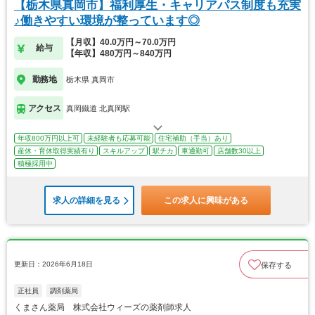
【栃木県真岡市】福利厚生・キャリアパス制度も充実
♪働きやすい環境が整っています◎
【月収】40.0万円～70.0万円
給与
【年収】480万円～840万円
勤務地
栃木県 真岡市
アクセス
真岡鐵道 北真岡駅
年収800万円以上可
未経験者も応募可能
住宅補助（手当）あり
産休・育休取得実績有り
スキルアップ
駅チカ
車通勤可
店舗数30以上
積極採用中
求人の詳細を見る
この求人に興味がある
更新日：2026年6月18日
保存する
正社員
調剤薬局
くまさん薬局 株式会社ウィーズの薬剤師求人