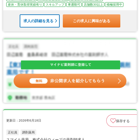
産休・育休取得実績有り
スキルアップ
車通勤可
店舗数30以上
積極採用中
求人の詳細を見る
この求人に興味がある
更新日：2026年6月18日
保存する
正社員
調剤薬局
スマイル薬局 株式会社ウィーズの薬剤師求人