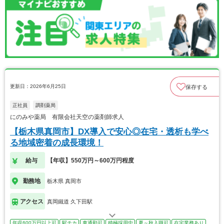
更新日：2026年6月25日
保存する
正社員
調剤薬局
にのみや薬局 有限会社天空の薬剤師求人
【栃木県真岡市】DX導入で安心◎在宅・透析も学べ
る地域密着の成長環境！
給与
【年収】550万円～600万円程度
勤務地
栃木県 真岡市
アクセス
真岡鐵道 久下田駅
年収600万円以上可
駅チカ
車通勤可
積極採用中
夏～秋入職可
在宅業務あり