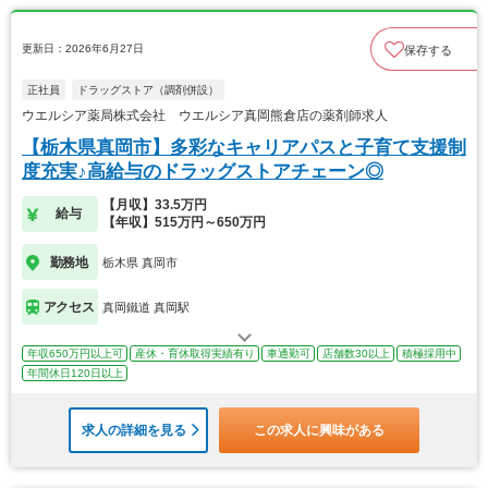
更新日：2026年6月27日
保存する
正社員
ドラッグストア（調剤併設）
ウエルシア薬局株式会社 ウエルシア真岡熊倉店の薬剤師求人
【栃木県真岡市】多彩なキャリアパスと子育て支援制
度充実♪高給与のドラッグストアチェーン◎
【月収】33.5万円
給与
【年収】515万円～650万円
勤務地
栃木県 真岡市
アクセス
真岡鐵道 真岡駅
年収650万円以上可
産休・育休取得実績有り
車通勤可
店舗数30以上
積極採用中
年間休日120日以上
求人の詳細を見る
この求人に興味がある