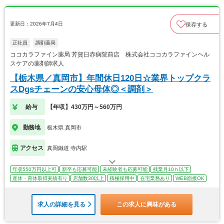
更新日：2026年7月4日
保存する
正社員
調剤薬局
ココカラファイン薬局 芳賀日赤病院前店 株式会社ココカラファインヘル
スケアの薬剤師求人
【栃木県／真岡市】年間休日120日☆業界トップクラ
スDgsチェーンの安心母体◎＜調剤＞
給与
【年収】430万円～560万円
勤務地
栃木県 真岡市
アクセス
真岡鐵道 寺内駅
年収550万円以上可
新卒も応募可能
未経験者も応募可能
残業月10ｈ以下
産休・育休取得実績有り
店舗数30以上
積極採用中
在宅業務あり
WEB面接OK
求人の詳細を見る
この求人に興味がある