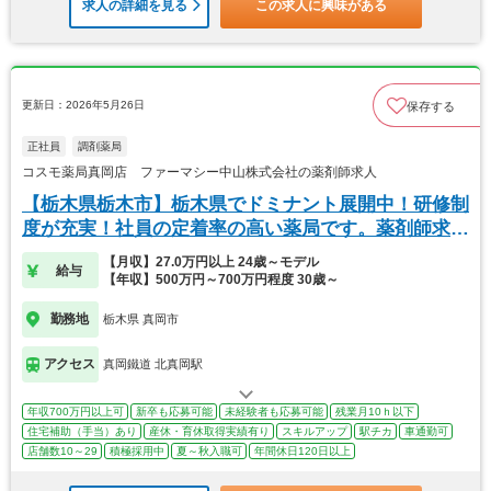
求人の詳細を見る
この求人に興味がある
更新日：2026年5月26日
保存する
正社員
調剤薬局
コスモ薬局真岡店 ファーマシー中山株式会社の薬剤師求人
【栃木県栃木市】栃木県でドミナント展開中！研修制
度が充実！社員の定着率の高い薬局です。薬剤師求
人。
【月収】27.0万円以上 24歳～モデル
給与
【年収】500万円～700万円程度 30歳～
勤務地
栃木県 真岡市
アクセス
真岡鐵道 北真岡駅
年収700万円以上可
新卒も応募可能
未経験者も応募可能
残業月10ｈ以下
住宅補助（手当）あり
産休・育休取得実績有り
スキルアップ
駅チカ
車通勤可
店舗数10～29
積極採用中
夏～秋入職可
年間休日120日以上