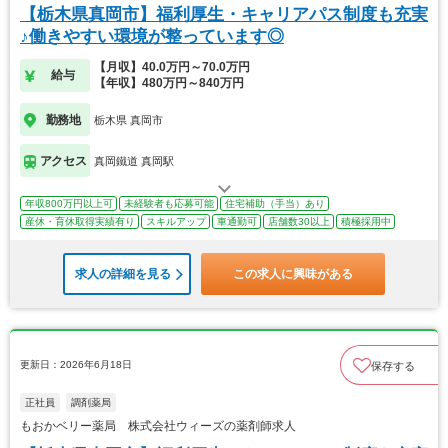
【栃木県真岡市】福利厚生・キャリアパス制度も充実
♪働きやすい環境が整っています◎
【月収】40.0万円～70.0万円
給与
【年収】480万円～840万円
勤務地
栃木県 真岡市
アクセス
真岡鐵道 真岡駅
年収800万円以上可
未経験者も応募可能
住宅補助（手当）あり
産休・育休取得実績有り
スキルアップ
車通勤可
店舗数30以上
積極採用中
求人の詳細を見る
この求人に興味がある
更新日：2026年6月18日
保存する
正社員
調剤薬局
もおかベリー薬局 株式会社ウィーズの薬剤師求人