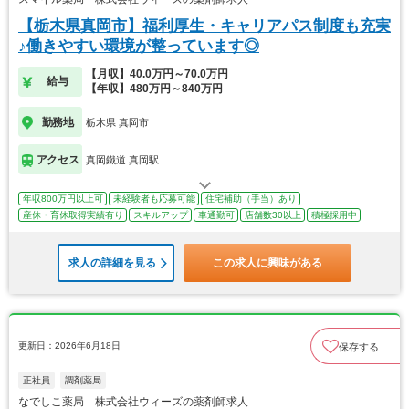
【栃木県真岡市】福利厚生・キャリアパス制度も充実
♪働きやすい環境が整っています◎
【月収】40.0万円～70.0万円
給与
【年収】480万円～840万円
勤務地
栃木県 真岡市
アクセス
真岡鐵道 真岡駅
年収800万円以上可
未経験者も応募可能
住宅補助（手当）あり
産休・育休取得実績有り
スキルアップ
車通勤可
店舗数30以上
積極採用中
求人の詳細を見る
この求人に興味がある
更新日：2026年6月18日
保存する
正社員
調剤薬局
なでしこ薬局 株式会社ウィーズの薬剤師求人