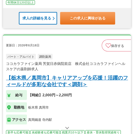
年間休日120日以上
求人の詳細を見る
この求人に興味がある
更新日：2026年6月18日
保存する
パート・アルバイト
調剤薬局
ココカラファイン薬局 芳賀日赤病院前店 株式会社ココカラファインヘル
スケアの薬剤師求人
【栃木県／真岡市】キャリアアップを応援！活躍のフ
ィールドが多彩な会社です＜調剤＞
給与
【時給】2,000円～2,200円
勤務地
栃木県 真岡市
アクセス
真岡鐵道 寺内駅
新卒も応募可能
未経験者も応募可能
残業月10ｈ以下
産休・育休取得実績有り