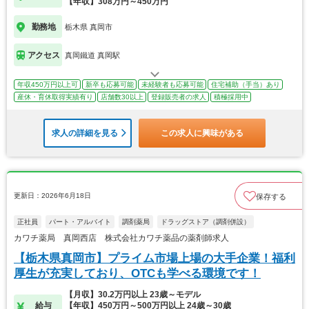
【年収】308万円～450万円
勤務地
栃木県 真岡市
アクセス
真岡鐵道 真岡駅
年収450万円以上可
新卒も応募可能
未経験者も応募可能
住宅補助（手当）あり
産休・育休取得実績有り
店舗数30以上
登録販売者の求人
積極採用中
求人の詳細を見る
この求人に興味がある
更新日：2026年6月18日
保存する
正社員
パート・アルバイト
調剤薬局
ドラッグストア（調剤併設）
カワチ薬局 真岡西店 株式会社カワチ薬品の薬剤師求人
【栃木県真岡市】プライム市場上場の大手企業！福利
厚生が充実しており、OTCも学べる環境です！
【月収】30.2万円以上 23歳～モデル
給与
【年収】450万円～500万円以上 24歳～30歳