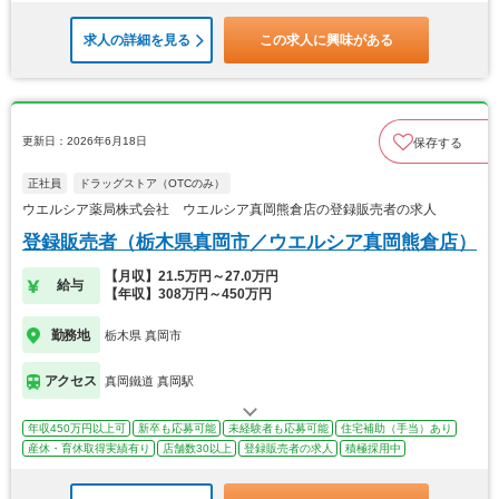
求人の詳細を見る
この求人に興味がある
更新日：2026年6月18日
保存する
正社員
ドラッグストア（OTCのみ）
ウエルシア薬局株式会社 ウエルシア真岡熊倉店の登録販売者の求人
登録販売者（栃木県真岡市／ウエルシア真岡熊倉店）
【月収】21.5万円～27.0万円
給与
【年収】308万円～450万円
勤務地
栃木県 真岡市
アクセス
真岡鐵道 真岡駅
年収450万円以上可
新卒も応募可能
未経験者も応募可能
住宅補助（手当）あり
産休・育休取得実績有り
店舗数30以上
登録販売者の求人
積極採用中