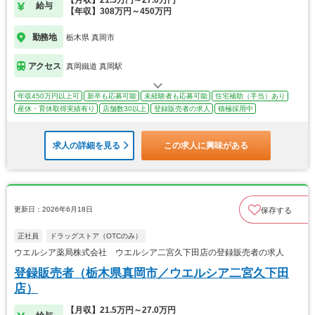
【月収】21.5万円～27.0万円
給与
【年収】308万円～450万円
勤務地
栃木県 真岡市
アクセス
真岡鐵道 真岡駅
年収450万円以上可
新卒も応募可能
未経験者も応募可能
住宅補助（手当）あり
産休・育休取得実績有り
店舗数30以上
登録販売者の求人
積極採用中
求人の詳細を見る
この求人に興味がある
更新日：2026年6月18日
保存する
正社員
ドラッグストア（OTCのみ）
ウエルシア薬局株式会社 ウエルシア二宮久下田店の登録販売者の求人
登録販売者（栃木県真岡市／ウエルシア二宮久下田
店）
【月収】21.5万円～27.0万円