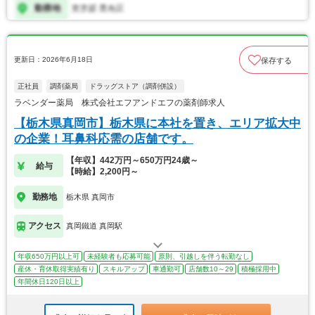
更新日：2026年6月18日
保存する
正社員
調剤薬局
ドラッグストア（調剤併設）
ラベンダー薬局 株式会社エフアンドエフの薬剤師求人
【栃木県真岡市】栃木県に本社を置き、エリア拡大中
の企業！耳鼻科応需の店舗です。
【年収】442万円～650万円24歳～
給与
【時給】2,200円～
勤務地
栃木県 真岡市
アクセス
真岡鐵道 真岡駅
年収650万円以上可
未経験者も応募可能
原則、引越しを伴う転勤なし
産休・育休取得実績有り
スキルアップ
車通勤可
店舗数10～29
積極採用中
年間休日120日以上