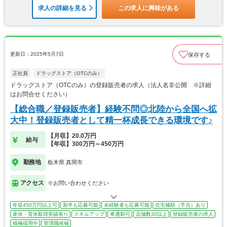
求人の詳細を見る
この求人に興味がある
更新日：2025年5月7日
保存する
正社員
ドラッグストア（OTCのみ）
ドラッグストア（OTCのみ）の登録販売者の求人（法人名非公開 ※詳細
はお問合せください）
【総合職／登録販売者】経験不問◎北陸から全国へ拡
大中！登録販売者として精一杯成長できる環境です♪
【月収】20.0万円
給与
【年収】300万円～450万円
勤務地
栃木県 真岡市
アクセス
※お問い合わせください
年収450万円以上可
新卒も応募可能
未経験者も応募可能
住宅補助（手当）あり
産休・育休取得実績有り
スキルアップ
車通勤可
店舗数30以上
登録販売者の求人
積極採用中
管理職候補