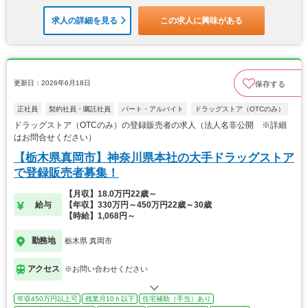
求人の詳細を見る
この求人に興味がある
更新日：2026年6月18日
保存する
正社員
契約社員・嘱託社員
パート・アルバイト
ドラッグストア（OTCのみ）
ドラッグストア（OTCのみ）の登録販売者の求人（法人名非公開 ※詳細
はお問合せください）
【栃木県真岡市】神奈川県本社の大手ドラッグストア
で登録販売者募集！
【月収】18.0万円22歳～
給与
【年収】330万円～450万円22歳～30歳
【時給】1,068円～
勤務地
栃木県 真岡市
アクセス
※お問い合わせください
年収450万円以上可
残業月10ｈ以下
住宅補助（手当）あり