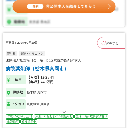
更新日：2025年9月19日
保存する
正社員
病院・クリニック
医療法人社団福田会 福田記念病院の薬剤師求人
病院薬剤師（栃木県真岡市）
【月収】19.2万円
給与
【年収】440万円
勤務地
栃木県 真岡市
アクセス
真岡鐵道 真岡駅
年収400万円以上可
原則、引越しを伴う転勤なし
産休・育休取得実績有り
車通勤可
積極採用中