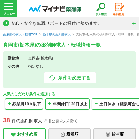
!
安心・安全な転職サポートの提供に努めます。
薬剤師の求人・転職TOP
栃木県の薬剤師求人
真岡市(栃木県)の薬剤師求人・転職・募集一
真岡市(栃木県)の薬剤師求人・転職情報一覧
勤務地
真岡市(栃木県)
その他
指定なし
条件を変更する
人気のこだわり条件を追加する
残業月10ｈ以下
年間休日120日以上
土日休み（相談可含
38
件の薬剤師求人
※ 非公開求人を除く
おすすめ順
新着順
給与順