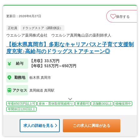
更新日：2026年6月27日
保存する
正社員
ドラッグストア（調剤併設）
ウエルシア薬局株式会社 ウエルシア真岡亀山店の薬剤師求人
【栃木県真岡市】多彩なキャリアパスと子育て支援制
度充実♪高給与のドラッグストアチェーン◎
【月収】33.5万円
給与
【年収】515万円～650万円
勤務地
栃木県 真岡市
アクセス
真岡鐵道 真岡駅
年収650万円以上可
産休・育休取得実績有り
車通勤可
店舗数30以上
積極採用中
年間休日120日以上
求人の詳細を見る
この求人に興味がある