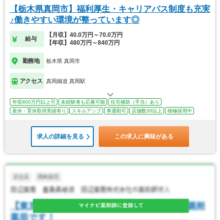
【栃木県真岡市】福利厚生・キャリアパス制度も充実
♪働きやすい環境が整っています◎
【月収】40.0万円～70.0万円
給与
【年収】480万円～840万円
勤務地
栃木県 真岡市
アクセス
真岡鐵道 真岡駅
年収800万円以上可
未経験者も応募可能
住宅補助（手当）あり
産休・育休取得実績有り
スキルアップ
車通勤可
店舗数30以上
積極採用中
求人の詳細を見る
この求人に興味がある