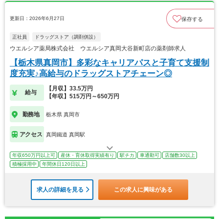
更新日：2026年6月27日
保存する
正社員
ドラッグストア（調剤併設）
ウエルシア薬局株式会社 ウエルシア真岡大谷新町店の薬剤師求人
【栃木県真岡市】多彩なキャリアパスと子育て支援制
度充実♪高給与のドラッグストアチェーン◎
【月収】33.5万円
給与
【年収】515万円～650万円
勤務地
栃木県 真岡市
アクセス
真岡鐵道 真岡駅
年収650万円以上可
産休・育休取得実績有り
駅チカ
車通勤可
店舗数30以上
積極採用中
年間休日120日以上
求人の詳細を見る
この求人に興味がある