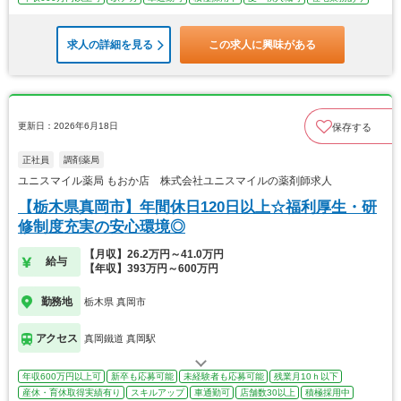
求人の詳細を見る
この求人に興味がある
更新日：2026年6月18日
保存する
正社員
調剤薬局
ユニスマイル薬局 もおか店 株式会社ユニスマイルの薬剤師求人
【栃木県真岡市】年間休日120日以上☆福利厚生・研
修制度充実の安心環境◎
【月収】26.2万円～41.0万円
給与
【年収】393万円～600万円
勤務地
栃木県 真岡市
アクセス
真岡鐵道 真岡駅
年収600万円以上可
新卒も応募可能
未経験者も応募可能
残業月10ｈ以下
産休・育休取得実績有り
スキルアップ
車通勤可
店舗数30以上
積極採用中