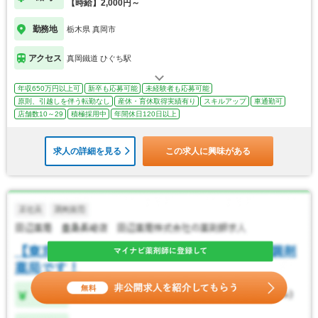
【時給】2,000円～
勤務地
栃木県 真岡市
アクセス
真岡鐵道 ひぐち駅
年収650万円以上可
新卒も応募可能
未経験者も応募可能
原則、引越しを伴う転勤なし
産休・育休取得実績有り
スキルアップ
車通勤可
店舗数10～29
積極採用中
年間休日120日以上
求人の詳細を見る
この求人に興味がある