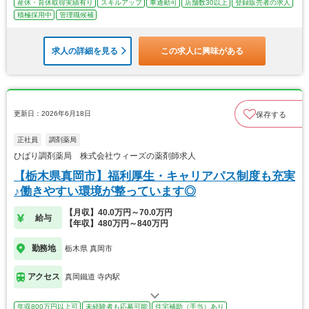
産休・育休取得実績有り
スキルアップ
車通勤可
店舗数30以上
登録販売者の求人
積極採用中
管理職候補
求人の詳細を見る
この求人に興味がある
更新日：2026年6月18日
保存する
正社員
調剤薬局
ひばり調剤薬局 株式会社ウィーズの薬剤師求人
【栃木県真岡市】福利厚生・キャリアパス制度も充実
♪働きやすい環境が整っています◎
【月収】40.0万円～70.0万円
給与
【年収】480万円～840万円
勤務地
栃木県 真岡市
アクセス
真岡鐵道 寺内駅
年収800万円以上可
未経験者も応募可能
住宅補助（手当）あり