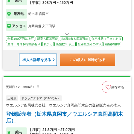
給与
【年収】308万円～450万円
勤務地
栃木県 真岡市
アクセス
真岡鐵道 久下田駅
年収450万円以上可
新卒も応募可能
未経験者も応募可能
住宅補助（手当）あり
産休・育休取得実績有り
駅チカ
店舗数30以上
登録販売者の求人
積極採用中
求人の詳細を見る
この求人に興味がある
更新日：2026年6月18日
保存する
正社員
ドラッグストア（OTCのみ）
ウエルシア薬局株式会社 ウエルシア真岡高間木店の登録販売者の求人
登録販売者（栃木県真岡市／ウエルシア真岡高間木
店）
【月収】21.5万円～27.0万円
給与