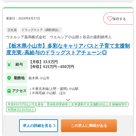
更新日：2026年6月27日
保存する
正社員
ドラッグストア（調剤併設）
ウエルシア薬局株式会社 ウエルシア小山雨ヶ谷店の薬剤師求人
【栃木県小山市】多彩なキャリアパスと子育て支援制
度充実♪高給与のドラッグストアチェーン◎
【月収】33.5万円
給与
【年収】515万円～650万円
勤務地
栃木県 小山市
ＪＲ東北本線(上野－盛岡) 小山駅
アクセス
ＪＲ両毛線 小山駅…ほか
年収650万円以上可
産休・育休取得実績有り
車通勤可
店舗数30以上
積極採用中
年間休日120日以上
求人の詳細を見る
この求人に興味がある