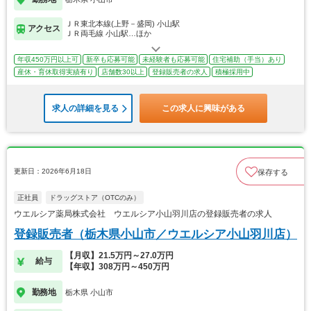
ＪＲ東北本線(上野－盛岡) 小山駅
アクセス
ＪＲ両毛線 小山駅…ほか
年収450万円以上可
新卒も応募可能
未経験者も応募可能
住宅補助（手当）あり
産休・育休取得実績有り
店舗数30以上
登録販売者の求人
積極採用中
求人の詳細を見る
この求人に興味がある
更新日：2026年6月18日
保存する
正社員
ドラッグストア（OTCのみ）
ウエルシア薬局株式会社 ウエルシア小山羽川店の登録販売者の求人
登録販売者（栃木県小山市／ウエルシア小山羽川店）
【月収】21.5万円～27.0万円
給与
【年収】308万円～450万円
勤務地
栃木県 小山市