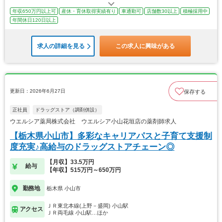
年収650万円以上可
産休・育休取得実績有り
車通勤可
店舗数30以上
積極採用中
年間休日120日以上
求人の詳細を見る
この求人に興味がある
更新日：2026年6月27日
保存する
正社員
ドラッグストア（調剤併設）
ウエルシア薬局株式会社 ウエルシア小山花垣店の薬剤師求人
【栃木県小山市】多彩なキャリアパスと子育て支援制
度充実♪高給与のドラッグストアチェーン◎
【月収】33.5万円
給与
【年収】515万円～650万円
勤務地
栃木県 小山市
ＪＲ東北本線(上野－盛岡) 小山駅
アクセス
ＪＲ両毛線 小山駅…ほか