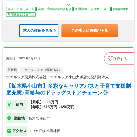
年収650万円以上可
産休・育休取得実績有り
車通勤可
店舗数30以上
積極採用中
年間休日120日以上
求人の詳細を見る
この求人に興味がある
更新日：2026年6月27日
保存する
正社員
ドラッグストア（調剤併設）
ウエルシア薬局株式会社 ウエルシア小山犬塚店の薬剤師求人
【栃木県小山市】多彩なキャリアパスと子育て支援制
度充実♪高給与のドラッグストアチェーン◎
【月収】33.5万円
給与
【年収】515万円～650万円
勤務地
栃木県 小山市
アクセス
ＪＲ水戸線 小田林駅