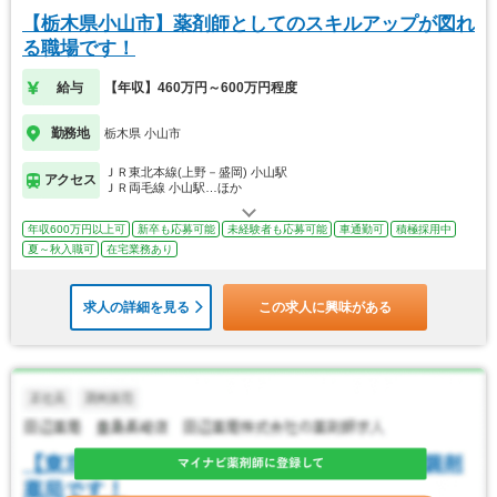
【栃木県小山市】薬剤師としてのスキルアップが図れ
る職場です！
給与
【年収】460万円～600万円程度
勤務地
栃木県 小山市
ＪＲ東北本線(上野－盛岡) 小山駅
アクセス
ＪＲ両毛線 小山駅…ほか
年収600万円以上可
新卒も応募可能
未経験者も応募可能
車通勤可
積極採用中
夏～秋入職可
在宅業務あり
求人の詳細を見る
この求人に興味がある