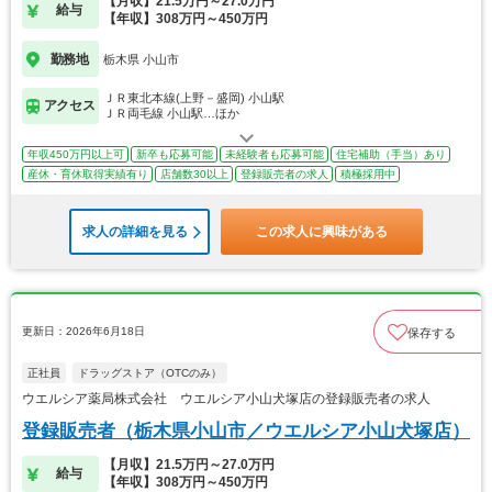
【月収】21.5万円～27.0万円
給与
【年収】308万円～450万円
勤務地
栃木県 小山市
ＪＲ東北本線(上野－盛岡) 小山駅
アクセス
ＪＲ両毛線 小山駅…ほか
年収450万円以上可
新卒も応募可能
未経験者も応募可能
住宅補助（手当）あり
産休・育休取得実績有り
店舗数30以上
登録販売者の求人
積極採用中
求人の詳細を見る
この求人に興味がある
更新日：2026年6月18日
保存する
正社員
ドラッグストア（OTCのみ）
ウエルシア薬局株式会社 ウエルシア小山犬塚店の登録販売者の求人
登録販売者（栃木県小山市／ウエルシア小山犬塚店）
【月収】21.5万円～27.0万円
給与
【年収】308万円～450万円