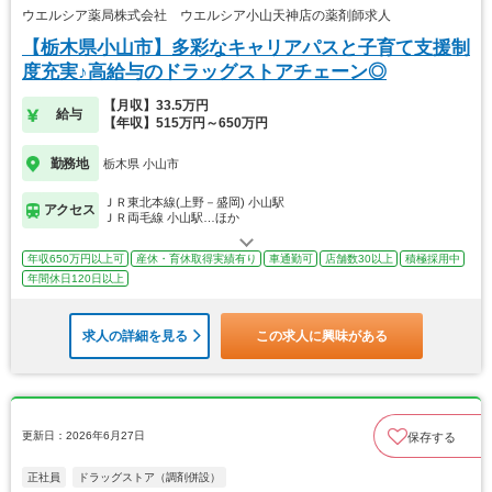
ウエルシア薬局株式会社 ウエルシア小山天神店の薬剤師求人
【栃木県小山市】多彩なキャリアパスと子育て支援制
度充実♪高給与のドラッグストアチェーン◎
【月収】33.5万円
給与
【年収】515万円～650万円
勤務地
栃木県 小山市
ＪＲ東北本線(上野－盛岡) 小山駅
アクセス
ＪＲ両毛線 小山駅…ほか
年収650万円以上可
産休・育休取得実績有り
車通勤可
店舗数30以上
積極採用中
年間休日120日以上
求人の詳細を見る
この求人に興味がある
更新日：2026年6月27日
保存する
正社員
ドラッグストア（調剤併設）