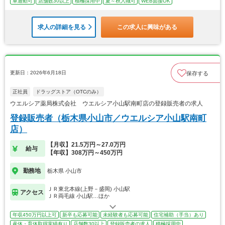
車通勤可
店舗数30以上
積極採用中
夏～秋入職可
WEB面接OK
求人の詳細を見る
この求人に興味がある
更新日：2026年6月18日
保存する
正社員
ドラッグストア（OTCのみ）
ウエルシア薬局株式会社 ウエルシア小山駅南町店の登録販売者の求人
登録販売者（栃木県小山市／ウエルシア小山駅南町
店）
【月収】21.5万円～27.0万円
給与
【年収】308万円～450万円
勤務地
栃木県 小山市
ＪＲ東北本線(上野－盛岡) 小山駅
アクセス
ＪＲ両毛線 小山駅…ほか
年収450万円以上可
新卒も応募可能
未経験者も応募可能
住宅補助（手当）あり
産休・育休取得実績有り
店舗数30以上
登録販売者の求人
積極採用中