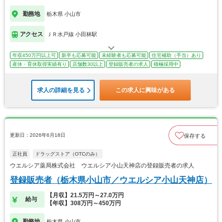
勤務地
栃木県 小山市
アクセス
ＪＲ水戸線 小田林駅
年収450万円以上可
新卒も応募可能
未経験者も応募可能
住宅補助（手当）あり
産休・育休取得実績有り
店舗数30以上
登録販売者の求人
積極採用中
求人の詳細を見る
この求人に興味がある
更新日：2026年6月18日
保存する
正社員
ドラッグストア（OTCのみ）
ウエルシア薬局株式会社 ウエルシア小山天神店の登録販売者の求人
登録販売者（栃木県小山市／ウエルシア小山天神店）
【月収】21.5万円～27.0万円
給与
【年収】308万円～450万円
勤務地
栃木県 小山市