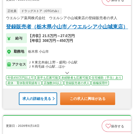
正社員
ドラッグストア（OTCのみ）
ウエルシア薬局株式会社 ウエルシア小山城東店の登録販売者の求人
登録販売者（栃木県小山市／ウエルシア小山城東店）
【月収】21.5万円～27.0万円
給与
【年収】308万円～450万円
勤務地
栃木県 小山市
ＪＲ東北本線(上野－盛岡) 小山駅
アクセス
ＪＲ両毛線 小山駅…ほか
年収450万円以上可
新卒も応募可能
未経験者も応募可能
住宅補助（手当）あり
産休・育休取得実績有り
店舗数30以上
登録販売者の求人
積極採用中
求人の詳細を見る
この求人に興味がある
更新日：2026年6月18日
保存する