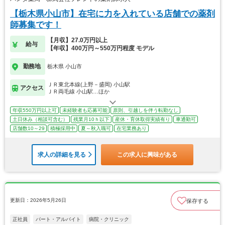
【栃木県小山市】在宅に力を入れている店舗での薬剤
師募集です！
【月収】27.0万円以上
給与
【年収】400万円～550万円程度 モデル
勤務地
栃木県 小山市
ＪＲ東北本線(上野－盛岡) 小山駅
アクセス
ＪＲ両毛線 小山駅…ほか
年収550万円以上可
未経験者も応募可能
原則、引越しを伴う転勤なし
土日休み（相談可含む）
残業月10ｈ以下
産休・育休取得実績有り
車通勤可
店舗数10～29
積極採用中
夏～秋入職可
在宅業務あり
求人の詳細を見る
この求人に興味がある
更新日：2026年5月26日
保存する
正社員
パート・アルバイト
病院・クリニック