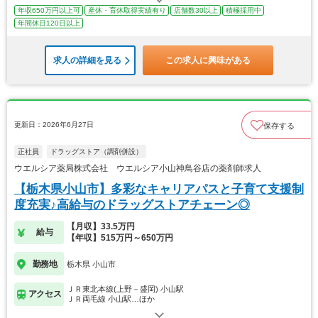
年収650万円以上可
産休・育休取得実績有り
店舗数30以上
積極採用中
年間休日120日以上
求人の詳細を見る
この求人に興味がある
更新日：2026年6月27日
保存する
正社員
ドラッグストア（調剤併設）
ウエルシア薬局株式会社 ウエルシア小山神鳥谷店の薬剤師求人
【栃木県小山市】多彩なキャリアパスと子育て支援制
度充実♪高給与のドラッグストアチェーン◎
【月収】33.5万円
給与
【年収】515万円～650万円
勤務地
栃木県 小山市
ＪＲ東北本線(上野－盛岡) 小山駅
アクセス
ＪＲ両毛線 小山駅…ほか