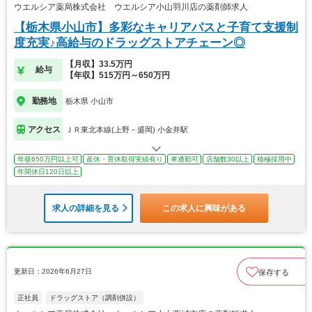
ウエルシア薬局株式会社 ウエルシア小山羽川店の薬剤師求人
【栃木県小山市】多彩なキャリアパスと子育て支援制
度充実♪高給与のドラッグストアチェーン◎
【月収】33.5万円
給与
【年収】515万円～650万円
勤務地
栃木県 小山市
アクセス
ＪＲ東北本線(上野－盛岡) 小金井駅
年収650万円以上可
産休・育休取得実績有り
車通勤可
店舗数30以上
積極採用中
年間休日120日以上
求人の詳細を見る
この求人に興味がある
更新日：2026年6月27日
保存する
正社員
ドラッグストア（調剤併設）