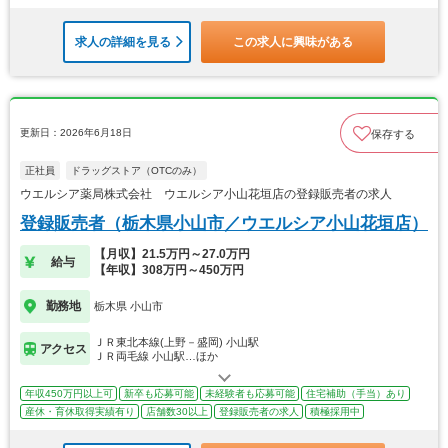
求人の詳細を見る
この求人に興味がある
更新日：2026年6月18日
保存する
正社員
ドラッグストア（OTCのみ）
ウエルシア薬局株式会社 ウエルシア小山花垣店の登録販売者の求人
登録販売者（栃木県小山市／ウエルシア小山花垣店）
【月収】21.5万円～27.0万円
給与
【年収】308万円～450万円
勤務地
栃木県 小山市
ＪＲ東北本線(上野－盛岡) 小山駅
アクセス
ＪＲ両毛線 小山駅…ほか
年収450万円以上可
新卒も応募可能
未経験者も応募可能
住宅補助（手当）あり
産休・育休取得実績有り
店舗数30以上
登録販売者の求人
積極採用中