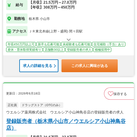
【月収】21.5万円～27.0万円
給与
【年収】308万円～450万円
勤務地
栃木県 小山市
アクセス
ＪＲ東北本線(上野－盛岡) 間々田駅
年収450万円以上可
新卒も応募可能
未経験者も応募可能
住宅補助（手当）あり
産休・育休取得実績有り
店舗数30以上
登録販売者の求人
積極採用中
求人の詳細を見る
この求人に興味がある
更新日：2026年6月18日
保存する
正社員
ドラッグストア（OTCのみ）
ウエルシア薬局株式会社 ウエルシア小山神鳥谷店の登録販売者の求人
登録販売者（栃木県小山市／ウエルシア小山神鳥谷
店）