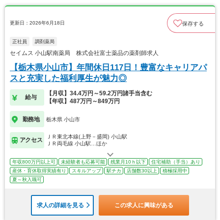
更新日：2026年6月18日
保存する
正社員
調剤薬局
セイムス 小山駅南薬局 株式会社富士薬品の薬剤師求人
【栃木県小山市】年間休日117日！豊富なキャリアパ
スと充実した福利厚生が魅力◎
【月収】34.4万円～59.2万円諸手当含む
給与
【年収】487万円～849万円
勤務地
栃木県 小山市
ＪＲ東北本線(上野－盛岡) 小山駅
アクセス
ＪＲ両毛線 小山駅…ほか
年収800万円以上可
未経験者も応募可能
残業月10ｈ以下
住宅補助（手当）あり
産休・育休取得実績有り
スキルアップ
駅チカ
店舗数30以上
積極採用中
夏～秋入職可
求人の詳細を見る
この求人に興味がある