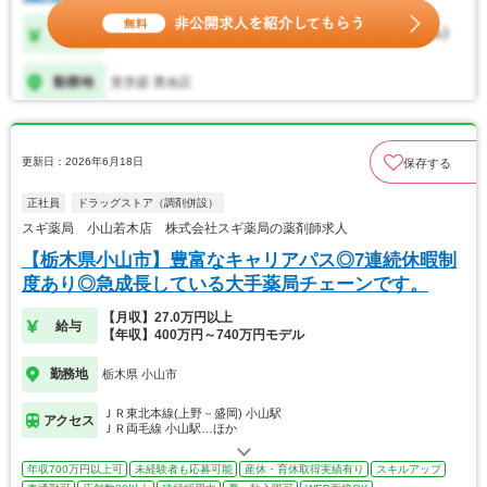
更新日：2026年6月18日
保存する
正社員
ドラッグストア（調剤併設）
スギ薬局 小山若木店 株式会社スギ薬局の薬剤師求人
【栃木県小山市】豊富なキャリアパス◎7連続休暇制
度あり◎急成長している大手薬局チェーンです。
【月収】27.0万円以上
給与
【年収】400万円～740万円モデル
勤務地
栃木県 小山市
ＪＲ東北本線(上野－盛岡) 小山駅
アクセス
ＪＲ両毛線 小山駅…ほか
年収700万円以上可
未経験者も応募可能
産休・育休取得実績有り
スキルアップ