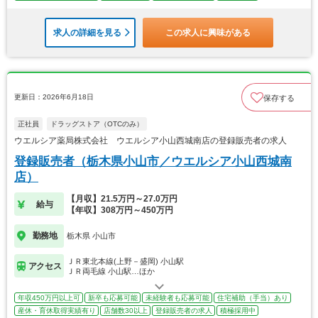
求人の詳細を見る
この求人に興味がある
更新日：2026年6月18日
保存する
正社員
ドラッグストア（OTCのみ）
ウエルシア薬局株式会社 ウエルシア小山西城南店の登録販売者の求人
登録販売者（栃木県小山市／ウエルシア小山西城南
店）
【月収】21.5万円～27.0万円
給与
【年収】308万円～450万円
勤務地
栃木県 小山市
ＪＲ東北本線(上野－盛岡) 小山駅
アクセス
ＪＲ両毛線 小山駅…ほか
年収450万円以上可
新卒も応募可能
未経験者も応募可能
住宅補助（手当）あり
産休・育休取得実績有り
店舗数30以上
登録販売者の求人
積極採用中