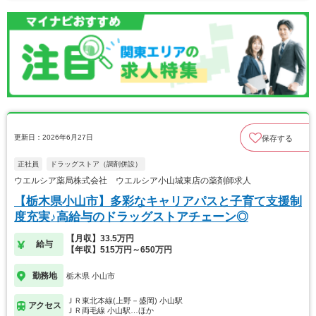
更新日：2026年6月27日
保存する
正社員
ドラッグストア（調剤併設）
ウエルシア薬局株式会社 ウエルシア小山城東店の薬剤師求人
【栃木県小山市】多彩なキャリアパスと子育て支援制
度充実♪高給与のドラッグストアチェーン◎
【月収】33.5万円
給与
【年収】515万円～650万円
勤務地
栃木県 小山市
ＪＲ東北本線(上野－盛岡) 小山駅
アクセス
ＪＲ両毛線 小山駅…ほか