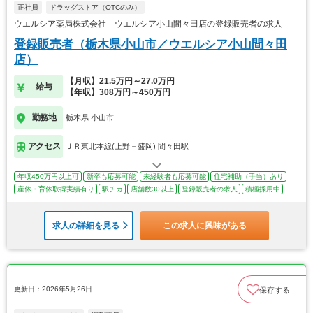
正社員
ドラッグストア（OTCのみ）
ウエルシア薬局株式会社 ウエルシア小山間々田店の登録販売者の求人
登録販売者（栃木県小山市／ウエルシア小山間々田
店）
【月収】21.5万円～27.0万円
給与
【年収】308万円～450万円
勤務地
栃木県 小山市
アクセス
ＪＲ東北本線(上野－盛岡) 間々田駅
年収450万円以上可
新卒も応募可能
未経験者も応募可能
住宅補助（手当）あり
産休・育休取得実績有り
駅チカ
店舗数30以上
登録販売者の求人
積極採用中
求人の詳細を見る
この求人に興味がある
更新日：2026年5月26日
保存する