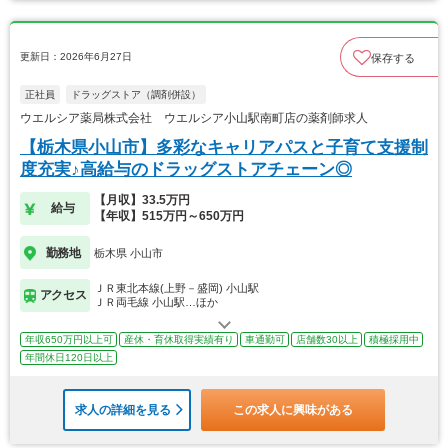
更新日：2026年6月27日
保存する
正社員
ドラッグストア（調剤併設）
ウエルシア薬局株式会社 ウエルシア小山駅南町店の薬剤師求人
【栃木県小山市】多彩なキャリアパスと子育て支援制
度充実♪高給与のドラッグストアチェーン◎
【月収】33.5万円
給与
【年収】515万円～650万円
勤務地
栃木県 小山市
ＪＲ東北本線(上野－盛岡) 小山駅
アクセス
ＪＲ両毛線 小山駅…ほか
年収650万円以上可
産休・育休取得実績有り
車通勤可
店舗数30以上
積極採用中
年間休日120日以上
求人の詳細を見る
この求人に興味がある