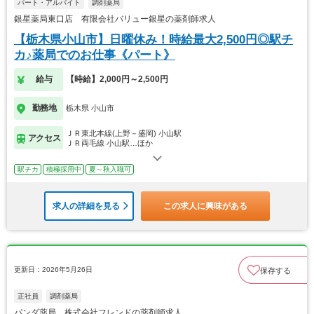
パート・アルバイト
調剤薬局
銀星薬局東口店 有限会社バリュー銀星の薬剤師求人
【栃木県小山市】日曜休み！時給最大2,500円◎駅チ
カ♪薬局でのお仕事《パート》
給与
【時給】2,000円～2,500円
勤務地
栃木県 小山市
ＪＲ東北本線(上野－盛岡) 小山駅
アクセス
ＪＲ両毛線 小山駅…ほか
駅チカ
積極採用中
夏～秋入職可
求人の詳細を見る
この求人に興味がある
更新日：2026年5月26日
保存する
正社員
調剤薬局
パンダ薬局 株式会社フレンドの薬剤師求人