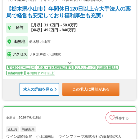
【栃木県小山市】年間休日120日以上☆大手法人の薬
局で経営も安定しており福利厚生も充実♪
【月収】31.1万円～58.0万円
給与
【年収】492万円～846万円
勤務地
栃木県 小山市
アクセス
ＪＲ水戸線 小田林駅
年収800万円以上可
産休・育休取得実績有り
スキルアップ
店舗数30以上
積極採用中
年間休日120日以上
求人の詳細を見る
この求人に興味がある
更新日：2026年6月18日
保存する
正社員
調剤薬局
ウイン調剤薬局 小山城南店 ウインファーマ株式会社の薬剤師求人