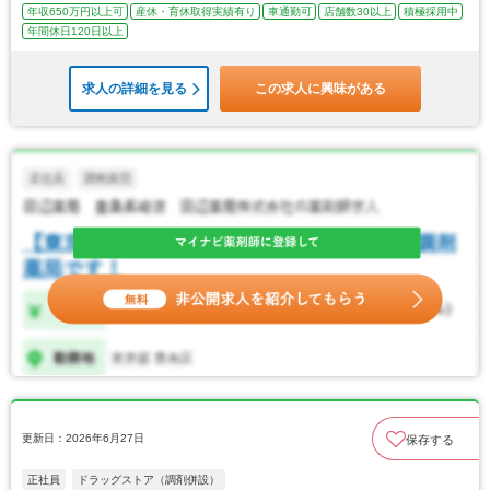
年収650万円以上可
産休・育休取得実績有り
車通勤可
店舗数30以上
積極採用中
年間休日120日以上
求人の詳細を見る
この求人に興味がある
更新日：2026年6月27日
保存する
正社員
ドラッグストア（調剤併設）