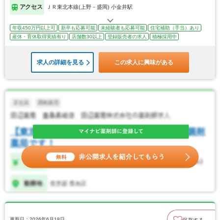
アクセス
ＪＲ東北本線(上野－盛岡) 小金井駅
年収450万円以上可
新卒も応募可能
未経験者も応募可能
住宅補助（手当）あり
産休・育休取得実績有り
店舗数30以上
登録販売者の求人
積極採用中
求人の詳細を見る
この求人に興味がある
更新日：2026年6月18日
保存する