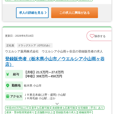
求人の詳細を見る
この求人に興味がある
更新日：2026年6月18日
保存する
正社員
ドラッグストア（OTCのみ）
ウエルシア薬局株式会社 ウエルシア小山雨ヶ谷店の登録販売者の求人
登録販売者（栃木県小山市／ウエルシア小山雨ヶ谷
店）
【月収】21.5万円～27.0万円
給与
【年収】308万円～450万円
勤務地
栃木県 小山市
ＪＲ東北本線(上野－盛岡) 小山駅
アクセス
ＪＲ両毛線 小山駅…ほか
年収450万円以上可
新卒も応募可能
未経験者も応募可能
住宅補助（手当）あり
産休・育休取得実績有り
店舗数30以上
登録販売者の求人
積極採用中