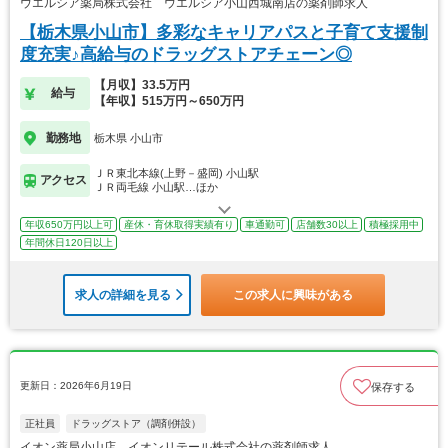
ウエルシア薬局株式会社 ウエルシア小山西城南店の薬剤師求人
【栃木県小山市】多彩なキャリアパスと子育て支援制
度充実♪高給与のドラッグストアチェーン◎
【月収】33.5万円
給与
【年収】515万円～650万円
勤務地
栃木県 小山市
ＪＲ東北本線(上野－盛岡) 小山駅
アクセス
ＪＲ両毛線 小山駅…ほか
年収650万円以上可
産休・育休取得実績有り
車通勤可
店舗数30以上
積極採用中
年間休日120日以上
求人の詳細を見る
この求人に興味がある
更新日：2026年6月19日
保存する
正社員
ドラッグストア（調剤併設）
イオン薬局小山店 イオンリテール株式会社の薬剤師求人