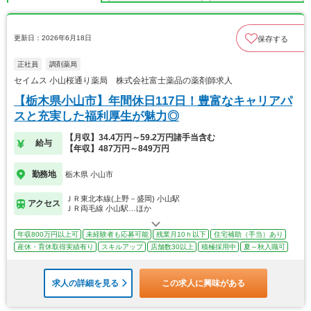
更新日：2026年6月18日
保存する
正社員
調剤薬局
セイムス 小山桜通り薬局 株式会社富士薬品の薬剤師求人
【栃木県小山市】年間休日117日！豊富なキャリアパ
スと充実した福利厚生が魅力◎
【月収】34.4万円～59.2万円諸手当含む
給与
【年収】487万円～849万円
勤務地
栃木県 小山市
ＪＲ東北本線(上野－盛岡) 小山駅
アクセス
ＪＲ両毛線 小山駅…ほか
年収800万円以上可
未経験者も応募可能
残業月10ｈ以下
住宅補助（手当）あり
産休・育休取得実績有り
スキルアップ
店舗数30以上
積極採用中
夏～秋入職可
求人の詳細を見る
この求人に興味がある