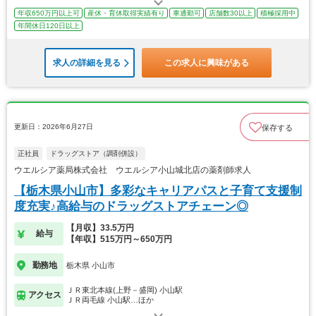
年収650万円以上可
産休・育休取得実績有り
車通勤可
店舗数30以上
積極採用中
年間休日120日以上
求人の詳細を見る
この求人に興味がある
更新日：2026年6月27日
保存する
正社員
ドラッグストア（調剤併設）
ウエルシア薬局株式会社 ウエルシア小山城北店の薬剤師求人
【栃木県小山市】多彩なキャリアパスと子育て支援制
度充実♪高給与のドラッグストアチェーン◎
【月収】33.5万円
給与
【年収】515万円～650万円
勤務地
栃木県 小山市
ＪＲ東北本線(上野－盛岡) 小山駅
アクセス
ＪＲ両毛線 小山駅…ほか