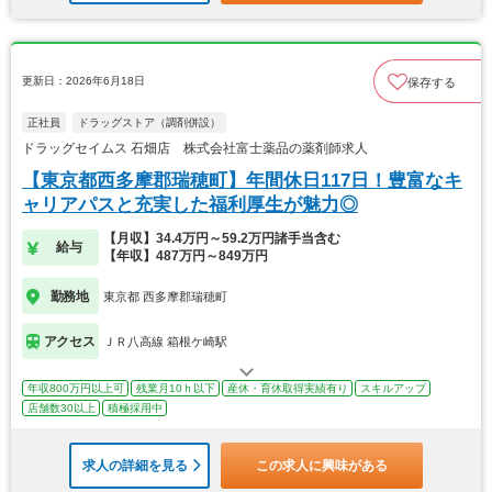
更新日：2026年6月18日
保存する
正社員
ドラッグストア（調剤併設）
ドラッグセイムス 石畑店 株式会社富士薬品の薬剤師求人
【東京都西多摩郡瑞穂町】年間休日117日！豊富なキ
ャリアパスと充実した福利厚生が魅力◎
【月収】34.4万円～59.2万円諸手当含む
給与
【年収】487万円～849万円
勤務地
東京都 西多摩郡瑞穂町
アクセス
ＪＲ八高線 箱根ケ崎駅
年収800万円以上可
残業月10ｈ以下
産休・育休取得実績有り
スキルアップ
店舗数30以上
積極採用中
求人の詳細を見る
この求人に興味がある