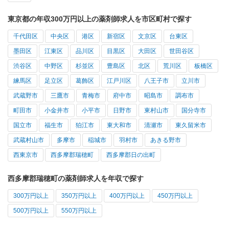
東京都の年収300万円以上の薬剤師求人を市区町村で探す
千代田区
中央区
港区
新宿区
文京区
台東区
墨田区
江東区
品川区
目黒区
大田区
世田谷区
渋谷区
中野区
杉並区
豊島区
北区
荒川区
板橋区
練馬区
足立区
葛飾区
江戸川区
八王子市
立川市
武蔵野市
三鷹市
青梅市
府中市
昭島市
調布市
町田市
小金井市
小平市
日野市
東村山市
国分寺市
国立市
福生市
狛江市
東大和市
清瀬市
東久留米市
武蔵村山市
多摩市
稲城市
羽村市
あきる野市
西東京市
西多摩郡瑞穂町
西多摩郡日の出町
西多摩郡瑞穂町の薬剤師求人を年収で探す
300万円以上
350万円以上
400万円以上
450万円以上
500万円以上
550万円以上