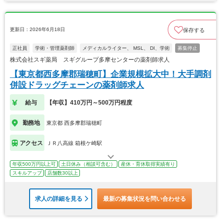
更新日：2026年6月18日
保存する
正社員
学術・管理薬剤師
メディカルライター、 MSL、 DI、学術
募集停止
株式会社スギ薬局 スギグループ多摩センターの薬剤師求人
【東京都西多摩郡瑞穂町】企業規模拡大中！大手調剤
併設ドラッグチェーンの薬剤師求人
給与
【年収】410万円～500万円程度
勤務地
東京都 西多摩郡瑞穂町
アクセス
ＪＲ八高線 箱根ケ崎駅
年収500万円以上可
土日休み（相談可含む）
産休・育休取得実績有り
スキルアップ
店舗数30以上
求人の詳細を見る
最新の募集状況を問い合わせる