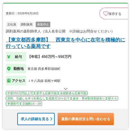
更新日：2026年6月18日
保存する
正社員
調剤薬局
募集停止
調剤薬局の薬剤師求人（法人名非公開 ※詳細はお問合せください）
【東京都西多摩郡】 西東京を中心に在宅を積極的に
行っている薬局です
給与
【年収】450万円～550万円
勤務地
東京都 西多摩郡瑞穂町
アクセス
ＪＲ八高線 箱根ケ崎駅
年収550万円以上可
新卒も応募可能
未経験者も応募可能
原則、引越しを伴う転勤なし
残業月10ｈ以下
産休・育休取得実績有り
駅チカ
車通勤可
店舗数10～29
求人の詳細を見る
最新の募集状況を問い合わせる