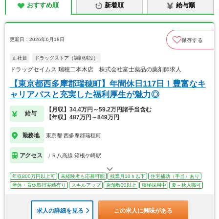
おすすめ順
新着順
給与順
更新日：2026年6月18日
保存する
正社員
ドラッグストア（調剤併設）
ドラッグセイムス 瑞穂二本木店 株式会社富士薬品の薬剤師求人
【東京都西多摩郡瑞穂町】年間休日117日！豊富なキ
ャリアパスと充実した福利厚生が魅力◎
【月収】34.4万円～59.2万円諸手当含む
給与
【年収】487万円～849万円
勤務地
東京都 西多摩郡瑞穂町
アクセス
ＪＲ八高線 箱根ケ崎駅
年収800万円以上可
未経験者も応募可能
残業月10ｈ以下
住宅補助（手当）あり
産休・育休取得実績有り
スキルアップ
店舗数30以上
積極採用中
夏～秋入職可
求人の詳細を見る
この求人に興味がある