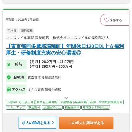
更新日：2026年6月18日
保存する
正社員
調剤薬局
ユニスマイル薬局 瑞穂町店 株式会社ユニスマイルの薬剤師求人
【東京都西多摩郡瑞穂町】年間休日120日以上☆福利
厚生・研修制度充実の安心環境◎
【月収】26.2万円～41.0万円
給与
【年収】393万円～600万円
勤務地
東京都 西多摩郡瑞穂町
アクセス
ＪＲ八高線 箱根ケ崎駅
年収600万円以上可
新卒も応募可能
未経験者も応募可能
産休・育休取得実績有り
スキルアップ
車通勤可
店舗数30以上
積極採用中
年間休日120日以上
求人の詳細を見る
この求人に興味がある