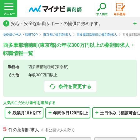
!
安心・安全な転職サポートの提供に努めます。
薬剤師の求人・転職TOP
東京都の薬剤師求人
西多摩郡瑞穂町の薬剤師求人
西多摩郡瑞穂
西多摩郡瑞穂町(東京都)の年収300万円以上の薬剤師求人・
転職情報一覧
勤務地
西多摩郡瑞穂町(東京都)
その他
年収300万円以上
条件を変更する
人気のこだわり条件を追加する
残業月10ｈ以下
年間休日120日以上
土日休み（相談可含
5
件の薬剤師求人
※ 非公開求人を除く