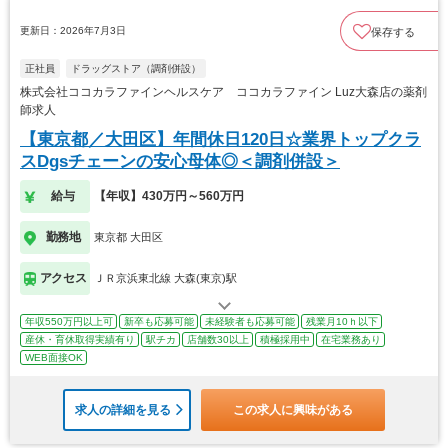
更新日：2026年7月3日
保存する
正社員
ドラッグストア（調剤併設）
株式会社ココカラファインヘルスケア ココカラファイン Luz大森店の薬剤
師求人
【東京都／大田区】年間休日120日☆業界トップクラ
スDgsチェーンの安心母体◎＜調剤併設＞
給与
【年収】430万円～560万円
勤務地
東京都 大田区
アクセス
ＪＲ京浜東北線 大森(東京)駅
年収550万円以上可
新卒も応募可能
未経験者も応募可能
残業月10ｈ以下
産休・育休取得実績有り
駅チカ
店舗数30以上
積極採用中
在宅業務あり
WEB面接OK
求人の詳細を見る
この求人に興味がある