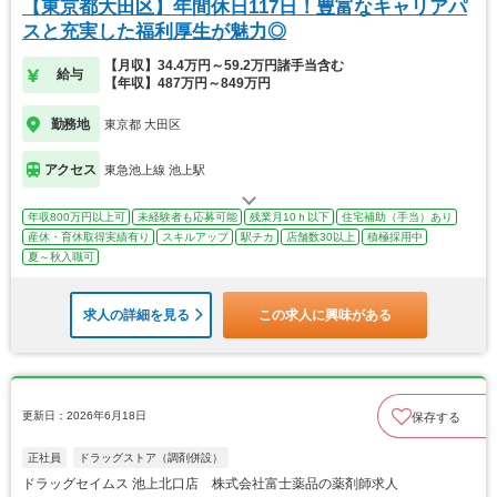
【東京都大田区】年間休日117日！豊富なキャリアパ
スと充実した福利厚生が魅力◎
【月収】34.4万円～59.2万円諸手当含む
給与
【年収】487万円～849万円
勤務地
東京都 大田区
アクセス
東急池上線 池上駅
年収800万円以上可
未経験者も応募可能
残業月10ｈ以下
住宅補助（手当）あり
産休・育休取得実績有り
スキルアップ
駅チカ
店舗数30以上
積極採用中
夏～秋入職可
求人の詳細を見る
この求人に興味がある
更新日：2026年6月18日
保存する
正社員
ドラッグストア（調剤併設）
ドラッグセイムス 池上北口店 株式会社富士薬品の薬剤師求人