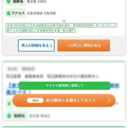
勤務地
東京都 大田区
アクセス
京急空港線 大鳥居駅
年収700万円以上可
未経験者も応募可能
産休・育休取得実績有り
スキルアップ
駅チカ
店舗数30以上
積極採用中
夏～秋入職可
求人の詳細を見る
この求人に興味がある