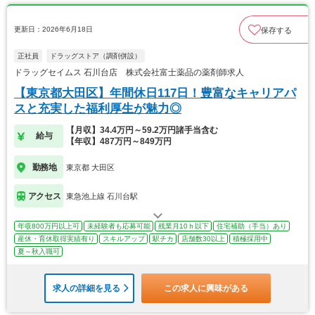
更新日：2026年6月18日
保存する
正社員
ドラッグストア（調剤併設）
ドラッグセイムス 石川台店 株式会社富士薬品の薬剤師求人
【東京都大田区】年間休日117日！豊富なキャリアパ
スと充実した福利厚生が魅力◎
【月収】34.4万円～59.2万円諸手当含む
給与
【年収】487万円～849万円
勤務地
東京都 大田区
アクセス
東急池上線 石川台駅
年収800万円以上可
未経験者も応募可能
残業月10ｈ以下
住宅補助（手当）あり
産休・育休取得実績有り
スキルアップ
駅チカ
店舗数30以上
積極採用中
夏～秋入職可
求人の詳細を見る
この求人に興味がある