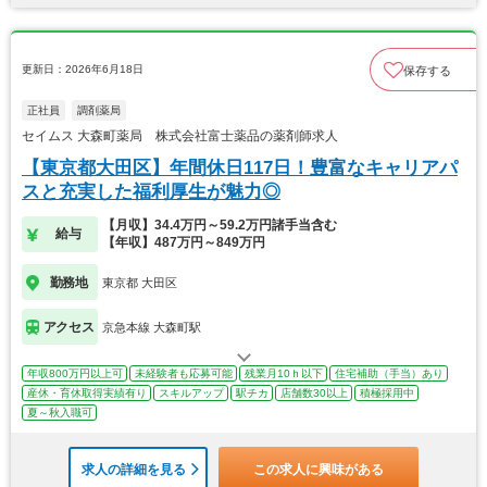
更新日：2026年6月18日
保存する
正社員
調剤薬局
セイムス 大森町薬局 株式会社富士薬品の薬剤師求人
【東京都大田区】年間休日117日！豊富なキャリアパ
スと充実した福利厚生が魅力◎
【月収】34.4万円～59.2万円諸手当含む
給与
【年収】487万円～849万円
勤務地
東京都 大田区
アクセス
京急本線 大森町駅
年収800万円以上可
未経験者も応募可能
残業月10ｈ以下
住宅補助（手当）あり
産休・育休取得実績有り
スキルアップ
駅チカ
店舗数30以上
積極採用中
夏～秋入職可
求人の詳細を見る
この求人に興味がある