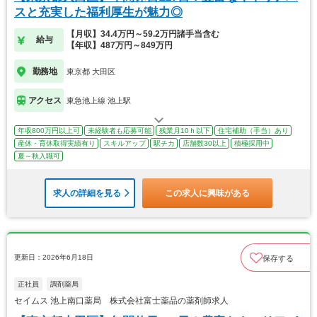
スと充実した福利厚生が魅力◎
【月収】34.4万円～59.2万円諸手当含む
給与
【年収】487万円～849万円
勤務地
東京都 大田区
アクセス
東急池上線 池上駅
年収800万円以上可
未経験者も応募可能
残業月10ｈ以下
住宅補助（手当）あり
産休・育休取得実績有り
スキルアップ
駅チカ
店舗数30以上
積極採用中
夏～秋入職可
求人の詳細を見る
この求人に興味がある
更新日：2026年6月18日
保存する
正社員
調剤薬局
セイムス 池上南口薬局 株式会社富士薬品の薬剤師求人