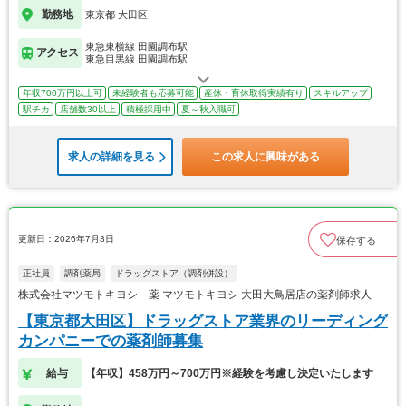
勤務地
東京都 大田区
東急東横線 田園調布駅
アクセス
東急目黒線 田園調布駅
年収700万円以上可
未経験者も応募可能
産休・育休取得実績有り
スキルアップ
駅チカ
店舗数30以上
積極採用中
夏～秋入職可
求人の詳細を見る
この求人に興味がある
更新日：2026年7月3日
保存する
正社員
調剤薬局
ドラッグストア（調剤併設）
株式会社マツモトキヨシ 薬 マツモトキヨシ 大田大鳥居店の薬剤師求人
【東京都大田区】ドラッグストア業界のリーディング
カンパニーでの薬剤師募集
給与
【年収】458万円～700万円※経験を考慮し決定いたします