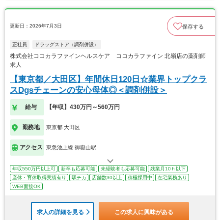
更新日：2026年7月3日
保存する
正社員
ドラッグストア（調剤併設）
株式会社ココカラファインヘルスケア ココカラファイン 北嶺店の薬剤師
求人
【東京都／大田区】年間休日120日☆業界トップクラ
スDgsチェーンの安心母体◎＜調剤併設＞
給与
【年収】430万円～560万円
勤務地
東京都 大田区
アクセス
東急池上線 御嶽山駅
年収550万円以上可
新卒も応募可能
未経験者も応募可能
残業月10ｈ以下
産休・育休取得実績有り
駅チカ
店舗数30以上
積極採用中
在宅業務あり
WEB面接OK
求人の詳細を見る
この求人に興味がある