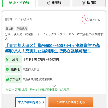
おすすめ順
新着順
給与順
更新日：2026年7月13日
保存する
正社員
調剤薬局
はやぶさ薬局 武蔵新田店 イオックス・ファーマシー株式会社の薬剤師求
人
【東京都大田区】勤務500～600万円＋決算賞与の高
年収求人！充実した福利厚生で安心就業可能！
給与
【年収】530万円～650万円
勤務地
東京都 大田区
アクセス
東急多摩川線 武蔵新田駅
年収650万円以上可
駅チカ
積極採用中
夏～秋入職可
求人の詳細を見る
この求人に興味がある