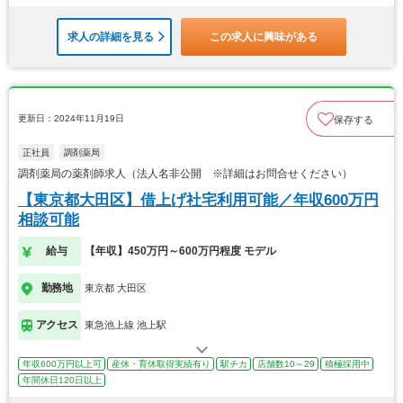
求人の詳細を見る
この求人に興味がある
更新日：2024年11月19日
保存する
正社員
調剤薬局
調剤薬局の薬剤師求人（法人名非公開 ※詳細はお問合せください）
【東京都大田区】借上げ社宅利用可能／年収600万円
相談可能
給与
【年収】450万円～600万円程度 モデル
勤務地
東京都 大田区
アクセス
東急池上線 池上駅
年収600万円以上可
産休・育休取得実績有り
駅チカ
店舗数10～29
積極採用中
年間休日120日以上