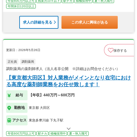
年収600万円以上可
残業月10ｈ以下
駅チカ
積極採用中
夏～秋入職可
年間休日120日以上
求人の詳細を見る
この求人に興味がある
更新日：2026年5月26日
保存する
正社員
調剤薬局
調剤薬局の薬剤師求人（法人名非公開 ※詳細はお問合せください）
【東京都大田区】対人業務がメインとなり在宅におけ
る高度な薬剤師業務をお任せ致します！
給与
【年収】440万円～600万円
勤務地
東京都 大田区
アクセス
東急多摩川線 下丸子駅
年収600万円以上可
駅チカ
積極採用中
夏～秋入職可