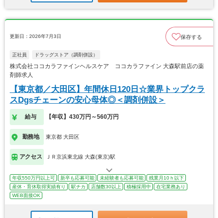
更新日：2026年7月3日
保存する
正社員
ドラッグストア（調剤併設）
株式会社ココカラファインヘルスケア ココカラファイン 大森駅前店の薬
剤師求人
【東京都／大田区】年間休日120日☆業界トップクラ
スDgsチェーンの安心母体◎＜調剤併設＞
給与
【年収】430万円～560万円
勤務地
東京都 大田区
アクセス
ＪＲ京浜東北線 大森(東京)駅
年収550万円以上可
新卒も応募可能
未経験者も応募可能
残業月10ｈ以下
産休・育休取得実績有り
駅チカ
店舗数30以上
積極採用中
在宅業務あり
WEB面接OK