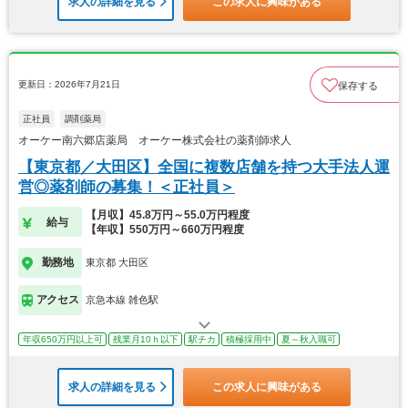
求人の詳細を見る
この求人に興味がある
更新日：2026年7月21日
保存する
正社員
調剤薬局
オーケー南六郷店薬局 オーケー株式会社の薬剤師求人
【東京都／大田区】全国に複数店舗を持つ大手法人運
営◎薬剤師の募集！＜正社員＞
【月収】45.8万円～55.0万円程度
給与
【年収】550万円～660万円程度
勤務地
東京都 大田区
アクセス
京急本線 雑色駅
年収650万円以上可
残業月10ｈ以下
駅チカ
積極採用中
夏～秋入職可
求人の詳細を見る
この求人に興味がある