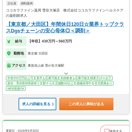
正社員
調剤薬局
ココカラファイン薬局 雪谷大塚店 株式会社ココカラファインヘルスケア
の薬剤師求人
【東京都／大田区】年間休日120日☆業界トップクラ
スDgsチェーンの安心母体◎＜調剤＞
給与
【年収】430万円～560万円
勤務地
東京都 大田区
アクセス
東急池上線 雪が谷大塚駅
年収550万円以上可
新卒も応募可能
未経験者も応募可能
残業月10ｈ以下
産休・育休取得実績有り
駅チカ
店舗数30以上
積極採用中
在宅業務あり
WEB面接OK
求人の詳細を見る
この求人に興味がある
更新日：2026年6月30日
保存する