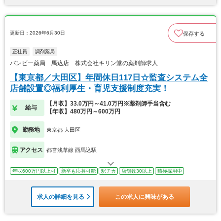
更新日：2026年6月30日
保存する
正社員
調剤薬局
バンビー薬局 馬込店 株式会社キリン堂の薬剤師求人
【東京都／大田区】年間休日117日☆監査システム全
店舗設置◎福利厚生・育児支援制度充実！
【月収】33.0万円～41.0万円※薬剤師手当含む
給与
【年収】480万円～600万円
勤務地
東京都 大田区
アクセス
都営浅草線 西馬込駅
年収600万円以上可
新卒も応募可能
駅チカ
店舗数30以上
積極採用中
求人の詳細を見る
この求人に興味がある