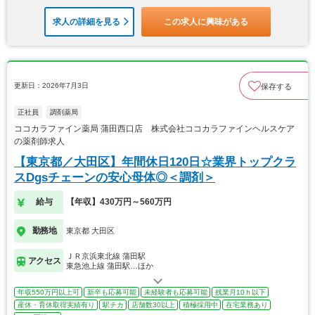
求人の詳細を見る
この求人に興味がある
更新日：2026年7月3日
保存する
正社員
調剤薬局
ココカラファイン薬局 蒲田西口店 株式会社ココカラファインヘルスケア
の薬剤師求人
【東京都／大田区】年間休日120日☆業界トップクラ
スDgsチェーンの安心母体◎＜調剤＞
給与
【年収】430万円～560万円
勤務地
東京都 大田区
ＪＲ京浜東北線 蒲田駅
アクセス
東急池上線 蒲田駅…ほか
年収550万円以上可
新卒も応募可能
未経験者も応募可能
残業月10ｈ以下
産休・育休取得実績有り
駅チカ
店舗数30以上
積極採用中
在宅業務あり