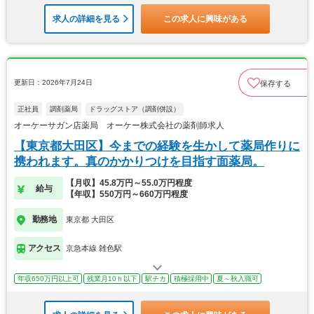
求人の詳細を見る
この求人に興味がある
更新日：2026年7月24日
保存する
正社員
調剤薬局
ドラッグストア（調剤併設）
オーケーサガン店薬局 オーケー株式会社の薬剤師求人
【東京都大田区】今までの経験を生かして薬局作りに
携われます。真のかかりつけを目指す面薬局。
【月収】45.8万円～55.0万円程度
給与
【年収】550万円～660万円程度
勤務地
東京都 大田区
アクセス
京急本線 雑色駅
年収650万円以上可
残業月10ｈ以下
駅チカ
積極採用中
夏～秋入職可