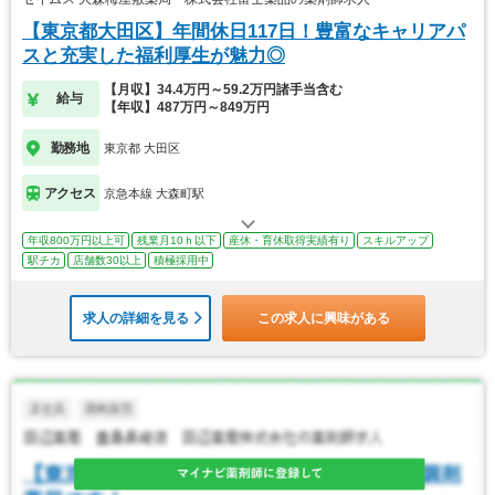
【東京都大田区】年間休日117日！豊富なキャリアパ
スと充実した福利厚生が魅力◎
【月収】34.4万円～59.2万円諸手当含む
給与
【年収】487万円～849万円
勤務地
東京都 大田区
アクセス
京急本線 大森町駅
年収800万円以上可
残業月10ｈ以下
産休・育休取得実績有り
スキルアップ
駅チカ
店舗数30以上
積極採用中
求人の詳細を見る
この求人に興味がある