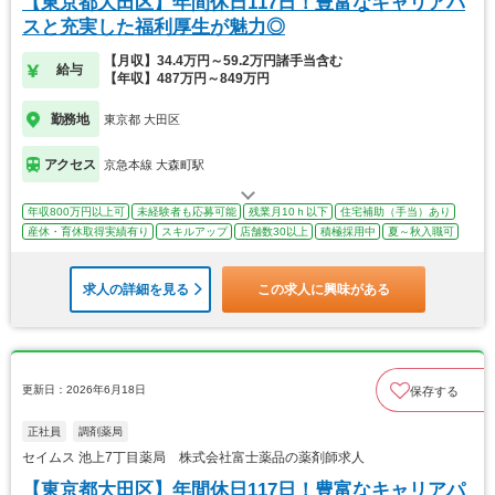
【東京都大田区】年間休日117日！豊富なキャリアパ
スと充実した福利厚生が魅力◎
【月収】34.4万円～59.2万円諸手当含む
給与
【年収】487万円～849万円
勤務地
東京都 大田区
アクセス
京急本線 大森町駅
年収800万円以上可
未経験者も応募可能
残業月10ｈ以下
住宅補助（手当）あり
産休・育休取得実績有り
スキルアップ
店舗数30以上
積極採用中
夏～秋入職可
求人の詳細を見る
この求人に興味がある
更新日：2026年6月18日
保存する
正社員
調剤薬局
セイムス 池上7丁目薬局 株式会社富士薬品の薬剤師求人
【東京都大田区】年間休日117日！豊富なキャリアパ