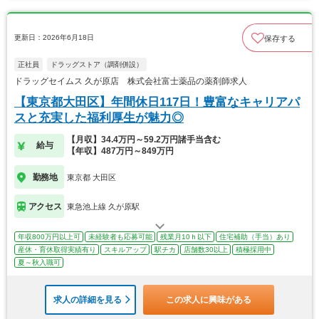
更新日：2026年6月18日
保存する
正社員
ドラッグストア（調剤併設）
ドラッグセイムス 久が原店 株式会社富士薬品の薬剤師求人
【東京都大田区】年間休日117日！豊富なキャリアパ
スと充実した福利厚生が魅力◎
【月収】34.4万円～59.2万円諸手当含む
給与
【年収】487万円～849万円
勤務地
東京都 大田区
アクセス
東急池上線 久が原駅
年収800万円以上可
未経験者も応募可能
残業月10ｈ以下
住宅補助（手当）あり
産休・育休取得実績有り
スキルアップ
駅チカ
店舗数30以上
積極採用中
夏～秋入職可
求人の詳細を見る
この求人に興味がある