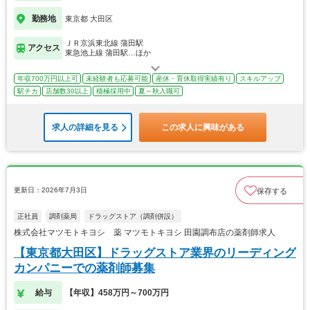
勤務地
東京都 大田区
ＪＲ京浜東北線 蒲田駅
アクセス
東急池上線 蒲田駅…ほか
年収700万円以上可
未経験者も応募可能
産休・育休取得実績有り
スキルアップ
駅チカ
店舗数30以上
積極採用中
夏～秋入職可
求人の詳細を見る
この求人に興味がある
更新日：2026年7月3日
保存する
正社員
調剤薬局
ドラッグストア（調剤併設）
株式会社マツモトキヨシ 薬 マツモトキヨシ 田園調布店の薬剤師求人
【東京都大田区】ドラッグストア業界のリーディング
カンパニーでの薬剤師募集
給与
【年収】458万円～700万円