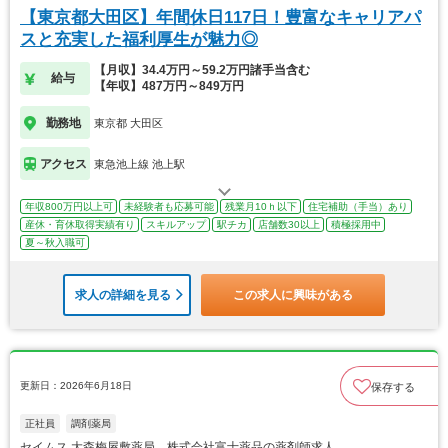
【東京都大田区】年間休日117日！豊富なキャリアパ
スと充実した福利厚生が魅力◎
【月収】34.4万円～59.2万円諸手当含む
給与
【年収】487万円～849万円
勤務地
東京都 大田区
アクセス
東急池上線 池上駅
年収800万円以上可
未経験者も応募可能
残業月10ｈ以下
住宅補助（手当）あり
産休・育休取得実績有り
スキルアップ
駅チカ
店舗数30以上
積極採用中
夏～秋入職可
求人の詳細を見る
この求人に興味がある
更新日：2026年6月18日
保存する
正社員
調剤薬局
セイムス 大森梅屋敷薬局 株式会社富士薬品の薬剤師求人