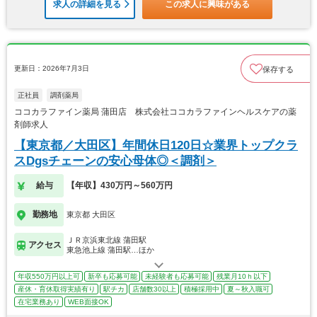
求人の詳細を見る
この求人に興味がある
更新日：2026年7月3日
保存する
正社員
調剤薬局
ココカラファイン薬局 蒲田店 株式会社ココカラファインヘルスケアの薬
剤師求人
【東京都／大田区】年間休日120日☆業界トップクラ
スDgsチェーンの安心母体◎＜調剤＞
給与
【年収】430万円～560万円
勤務地
東京都 大田区
ＪＲ京浜東北線 蒲田駅
アクセス
東急池上線 蒲田駅…ほか
年収550万円以上可
新卒も応募可能
未経験者も応募可能
残業月10ｈ以下
産休・育休取得実績有り
駅チカ
店舗数30以上
積極採用中
夏～秋入職可
在宅業務あり
WEB面接OK