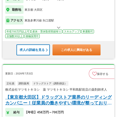
勤務地
東京都 大田区
アクセス
東急多摩川線 矢口渡駅
年収700万円以上可
産休・育休取得実績有り
スキルアップ
車通勤可
店舗数30以上
積極採用中
求人の詳細を見る
この求人に興味がある
更新日：2026年7月3日
保存する
正社員
調剤薬局
ドラッグストア（調剤併設）
株式会社マツモトキヨシ 薬 マツモトキヨシ 平和島駅前店の薬剤師求人
【東京都大田区】ドラッグストア業界のリーディング
カンパニー！従業員の働きやすい環境が整っておりま
す！
給与
【年収】458万円～700万円