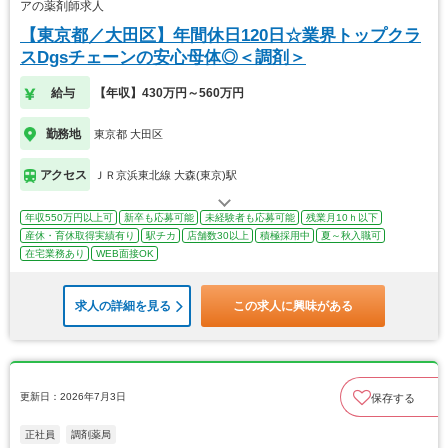
アの薬剤師求人
【東京都／大田区】年間休日120日☆業界トップクラ
スDgsチェーンの安心母体◎＜調剤＞
給与
【年収】430万円～560万円
勤務地
東京都 大田区
アクセス
ＪＲ京浜東北線 大森(東京)駅
年収550万円以上可
新卒も応募可能
未経験者も応募可能
残業月10ｈ以下
産休・育休取得実績有り
駅チカ
店舗数30以上
積極採用中
夏～秋入職可
在宅業務あり
WEB面接OK
求人の詳細を見る
この求人に興味がある
更新日：2026年7月3日
保存する
正社員
調剤薬局