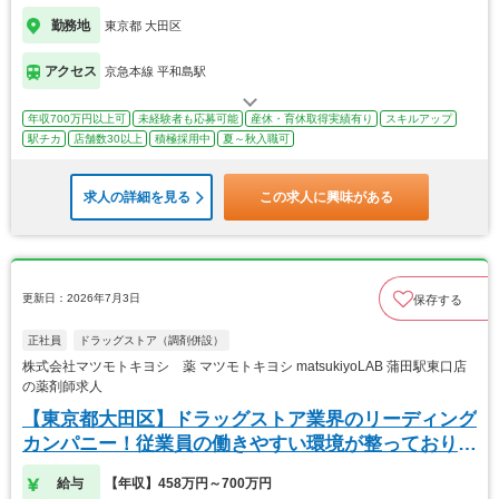
勤務地
東京都 大田区
アクセス
京急本線 平和島駅
年収700万円以上可
未経験者も応募可能
産休・育休取得実績有り
スキルアップ
駅チカ
店舗数30以上
積極採用中
夏～秋入職可
求人の詳細を見る
この求人に興味がある
更新日：2026年7月3日
保存する
正社員
ドラッグストア（調剤併設）
株式会社マツモトキヨシ 薬 マツモトキヨシ matsukiyoLAB 蒲田駅東口店
の薬剤師求人
【東京都大田区】ドラッグストア業界のリーディング
カンパニー！従業員の働きやすい環境が整っておりま
す！
給与
【年収】458万円～700万円