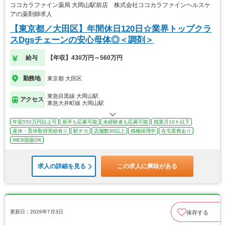
ココカラファイン薬局 大岡山駅前店 株式会社ココカラファインヘルスケ
アの薬剤師求人
【東京都／大田区】年間休日120日☆業界トップクラ
スDgsチェーンの安心母体◎＜調剤＞
給与
【年収】430万円～560万円
勤務地
東京都 大田区
東急目黒線 大岡山駅
アクセス
東急大井町線 大岡山駅
年収550万円以上可
新卒も応募可能
未経験者も応募可能
残業月10ｈ以下
産休・育休取得実績有り
駅チカ
店舗数30以上
積極採用中
在宅業務あり
WEB面接OK
求人の詳細を見る
この求人に興味がある
更新日：2026年7月3日
保存する