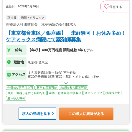
更新日：2026年5月26日
保存する
正社員
病院・クリニック
医療法人社団哺育会 浅草病院の薬剤師求人
【東京都台東区／銀座線】 未経験可！お休み多め！
ケアミックス病院にて薬剤師募集
給与
【年収】400万円程度 調剤経験3年モデル
勤務地
東京都 台東区
ＪＲ常磐線(上野－仙台) 南千住駅
アクセス
東武伊勢崎線 浅草(東武・都営・メトロ)駅…ほか
年収400万円以上可
新卒も応募可能
未経験者も応募可能
原則、引越しを伴う転勤なし
産休・育休取得実績有り
スキルアップ
積極採用中
夏～秋入職可
求人の詳細を見る
この求人に興味がある