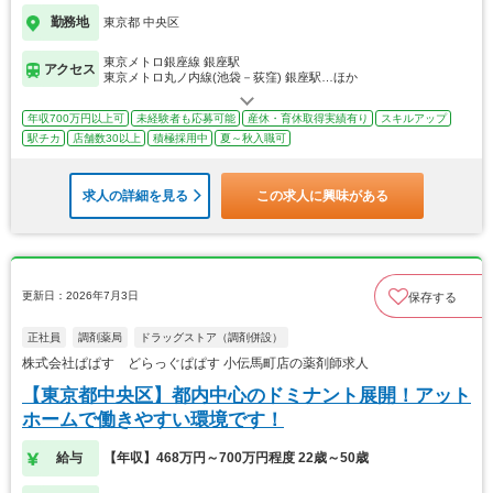
勤務地
東京都 中央区
東京メトロ銀座線 銀座駅
アクセス
東京メトロ丸ノ内線(池袋－荻窪) 銀座駅…ほか
年収700万円以上可
未経験者も応募可能
産休・育休取得実績有り
スキルアップ
駅チカ
店舗数30以上
積極採用中
夏～秋入職可
求人の詳細を見る
この求人に興味がある
更新日：2026年7月3日
保存する
正社員
調剤薬局
ドラッグストア（調剤併設）
株式会社ぱぱす どらっぐぱぱす 小伝馬町店の薬剤師求人
【東京都中央区】都内中心のドミナント展開！アット
ホームで働きやすい環境です！
給与
【年収】468万円～700万円程度 22歳～50歳