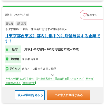
更新日：2026年7月3日
保存する
正社員
調剤薬局
ぱぱす薬局 千束店 株式会社ぱぱすの薬剤師求人
【東京都台東区】都内に集中的に店舗展開する企業で
す！
給与
【年収】468万円～700万円程度 22歳～35歳
勤務地
東京都 台東区
アクセス
東京メトロ日比谷線 三ノ輪駅
年収700万円以上可
産休・育休取得実績有り
総合門前
スキルアップ
駅チカ
店舗数30以上
積極採用中
求人の詳細を見る
この求人に興味がある