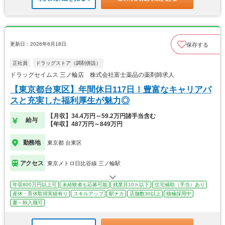
更新日：2026年6月18日
保存する
正社員
ドラッグストア（調剤併設）
ドラッグセイムス 三ノ輪店 株式会社富士薬品の薬剤師求人
【東京都台東区】年間休日117日！豊富なキャリアパ
スと充実した福利厚生が魅力◎
【月収】34.4万円～59.2万円諸手当含む
給与
【年収】487万円～849万円
勤務地
東京都 台東区
アクセス
東京メトロ日比谷線 三ノ輪駅
年収800万円以上可
未経験者も応募可能
残業月10ｈ以下
住宅補助（手当）あり
産休・育休取得実績有り
スキルアップ
駅チカ
店舗数30以上
積極採用中
夏～秋入職可