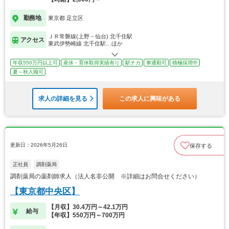
勤務地
東京都 足立区
ＪＲ常磐線(上野－仙台) 北千住駅
アクセス
東武伊勢崎線 北千住駅…ほか
年収550万円以上可
産休・育休取得実績有り
駅チカ
車通勤可
積極採用中
夏～秋入職可
求人の詳細を見る
この求人に興味がある
更新日：2026年5月26日
保存する
正社員
調剤薬局
調剤薬局の薬剤師求人（法人名非公開 ※詳細はお問合せください）
【東京都中央区】
【月収】30.4万円～42.1万円
給与
【年収】550万円～700万円