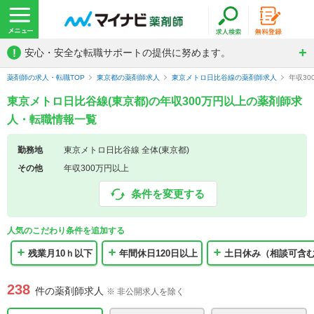
!
安心・安全な転職サポートの提供に努めます。
薬剤師の求人・転職TOP
東京都の薬剤師求人
東京メトロ日比谷線の薬剤師求人
年収3
東京メトロ日比谷線(東京都)の年収300万円以上の薬剤師求
人・転職情報一覧
勤務地
東京メトロ日比谷線 全体(東京都)
その他
年収300万円以上
条件を変更する
人気のこだわり条件を追加する
残業月10ｈ以下
年間休日120日以上
土日休み（相談可含
238
件の薬剤師求人
※ 非公開求人を除く