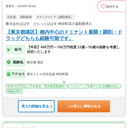
更新日：2026年7月4日
保存する
正社員
調剤薬局
ドラッグストア（調剤併設）
株式会社ぱぱす どらっぐぱぱす 神谷町店の薬剤師求人
【東京都港区】都内中心のドミナント展開！調剤・ド
ラッグどちらも経験可能です。
【年収】468万円～700万円程度 22歳～50歳※経験を考慮し
給与
決定いたします
勤務地
東京都 港区
アクセス
東京メトロ日比谷線 神谷町駅
年収700万円以上可
産休・育休取得実績有り
スキルアップ
駅チカ
店舗数30以上
積極採用中
求人の詳細を見る
この求人に興味がある