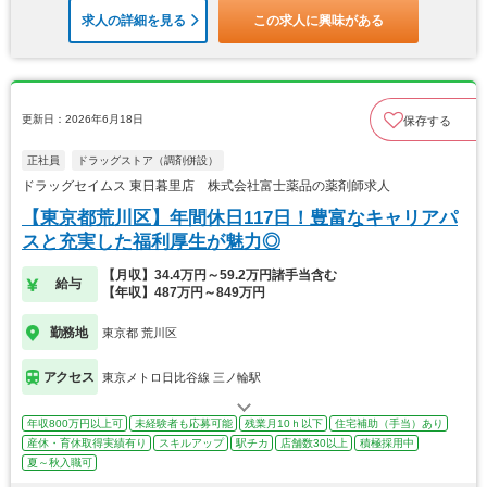
求人の詳細を見る
この求人に興味がある
更新日：2026年6月18日
保存する
正社員
ドラッグストア（調剤併設）
ドラッグセイムス 東日暮里店 株式会社富士薬品の薬剤師求人
【東京都荒川区】年間休日117日！豊富なキャリアパ
スと充実した福利厚生が魅力◎
【月収】34.4万円～59.2万円諸手当含む
給与
【年収】487万円～849万円
勤務地
東京都 荒川区
アクセス
東京メトロ日比谷線 三ノ輪駅
年収800万円以上可
未経験者も応募可能
残業月10ｈ以下
住宅補助（手当）あり
産休・育休取得実績有り
スキルアップ
駅チカ
店舗数30以上
積極採用中
夏～秋入職可