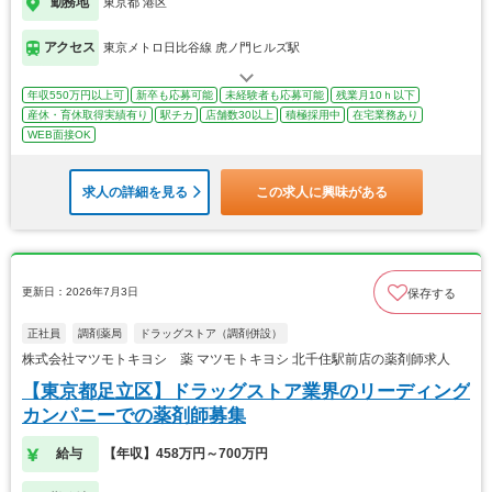
勤務地
東京都 港区
アクセス
東京メトロ日比谷線 虎ノ門ヒルズ駅
年収550万円以上可
新卒も応募可能
未経験者も応募可能
残業月10ｈ以下
産休・育休取得実績有り
駅チカ
店舗数30以上
積極採用中
在宅業務あり
WEB面接OK
求人の詳細を見る
この求人に興味がある
更新日：2026年7月3日
保存する
正社員
調剤薬局
ドラッグストア（調剤併設）
株式会社マツモトキヨシ 薬 マツモトキヨシ 北千住駅前店の薬剤師求人
【東京都足立区】ドラッグストア業界のリーディング
カンパニーでの薬剤師募集
給与
【年収】458万円～700万円