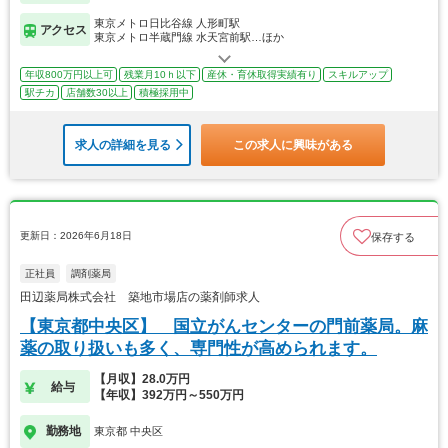
東京メトロ日比谷線 人形町駅
アクセス
東京メトロ半蔵門線 水天宮前駅…ほか
年収800万円以上可
残業月10ｈ以下
産休・育休取得実績有り
スキルアップ
駅チカ
店舗数30以上
積極採用中
求人の詳細を見る
この求人に興味がある
更新日：2026年6月18日
保存する
正社員
調剤薬局
田辺薬局株式会社 築地市場店の薬剤師求人
【東京都中央区】 国立がんセンターの門前薬局。麻
薬の取り扱いも多く、専門性が高められます。
【月収】28.0万円
給与
【年収】392万円～550万円
勤務地
東京都 中央区