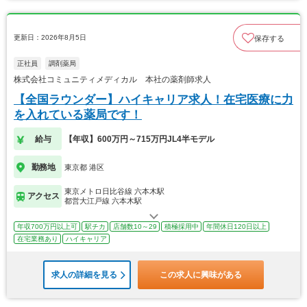
更新日：2026年8月5日
保存する
正社員
調剤薬局
株式会社コミュニティメディカル 本社の薬剤師求人
【全国ラウンダー】ハイキャリア求人！在宅医療に力
を入れている薬局です！
給与
【年収】600万円～715万円JL4半モデル
勤務地
東京都 港区
東京メトロ日比谷線 六本木駅
アクセス
都営大江戸線 六本木駅
年収700万円以上可
駅チカ
店舗数10～29
積極採用中
年間休日120日以上
在宅業務あり
ハイキャリア
求人の詳細を見る
この求人に興味がある