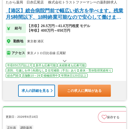
たから薬局 日赤広尾店 株式会社トラストファーマシーの薬剤師求人
【港区】総合病院門前で幅広い処方を学べます。残業
月5時間以下、18時終業可能なので安心して働けま
す。
【月収】26.5万円～41.0万円程度 モデル
給与
【年収】400万円～650万円
勤務地
東京都 港区
アクセス
東京メトロ日比谷線 広尾駅
年収650万円以上可
新卒も応募可能
未経験者も応募可能
原則、引越しを伴う転勤なし
住宅補助（手当）あり
産休・育休取得実績有り
総合門前
店舗数10～29
積極採用中
年間休日120日以上
求人の詳細を見る
この求人に興味がある
更新日：2026年6月18日
保存する
正社員
調剤薬局