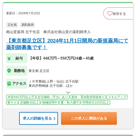
更新日：2026年7月15日
保存する
正社員
調剤薬局
南山堂薬局 北千住店 株式会社南山堂の薬剤師求人
【東京都足立区】2024年11月1日開局の新規薬局にて
薬剤師募集です！
給与
【年収】448万円～550万円24歳～45歳
勤務地
東京都 足立区
ＪＲ常磐線(上野－仙台) 北千住駅
アクセス
東武伊勢崎線 北千住駅…ほか
年収550万円以上可
住宅補助（手当）あり
産休・育休取得実績有り
スキルアップ
駅チカ
店舗数30以上
積極採用中
夏～秋入職可
年間休日120日以上
求人の詳細を見る
この求人に興味がある