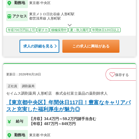
勤務地
東京都 中央区
東京メトロ日比谷線 人形町駅
アクセス
都営浅草線 人形町駅
年収700万円以上可
駅チカ
積極採用中
夏～秋入職可
年間休日120日以上
求人の詳細を見る
この求人に興味がある
更新日：2026年6月18日
保存する
正社員
調剤薬局
セイムス調剤薬局 人形町店 株式会社富士薬品の薬剤師求人
【東京都中央区】年間休日117日！豊富なキャリアパ
スと充実した福利厚生が魅力◎
【月収】34.4万円～59.2万円諸手当含む
給与
【年収】487万円～849万円
勤務地
東京都 中央区