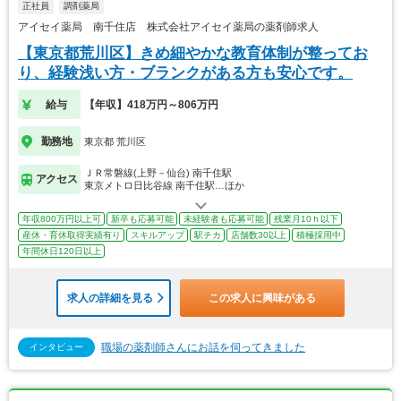
正社員
調剤薬局
アイセイ薬局 南千住店 株式会社アイセイ薬局の薬剤師求人
【東京都荒川区】きめ細やかな教育体制が整ってお
り、経験浅い方・ブランクがある方も安心です。
給与
【年収】418万円～806万円
勤務地
東京都 荒川区
ＪＲ常磐線(上野－仙台) 南千住駅
アクセス
東京メトロ日比谷線 南千住駅…ほか
年収800万円以上可
新卒も応募可能
未経験者も応募可能
残業月10ｈ以下
産休・育休取得実績有り
スキルアップ
駅チカ
店舗数30以上
積極採用中
年間休日120日以上
求人の詳細を見る
この求人に興味がある
職場の薬剤師さんにお話を伺ってきました
インタビュー