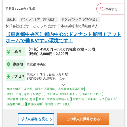
更新日：2026年7月3日
保存する
正社員
ドラッグストア（調剤併設）
ドラッグストア（OTCのみ）
株式会社ぱぱす どらっぐぱぱす 日本橋浜町店の薬剤師求人
【東京都中央区】都内中心のドミナント展開！アット
ホームで働きやすい環境です！
【年収】450万円～650万円程度 22歳～50歳
給与
【時給】2,000円～2,300円
勤務地
東京都 中央区
東京メトロ日比谷線 人形町駅
アクセス
都営浅草線 人形町駅…ほか
年収650万円以上可
新卒も応募可能
未経験者も応募可能
原則、引越しを伴う転勤なし
土日休み（相談可含む）
残業月10ｈ以下
住宅補助（手当）あり
産休・育休取得実績有り
総合門前
スキルアップ
駅チカ
店舗数30以上
積極採用中
年間休日120日以上
求人の詳細を見る
この求人に興味がある