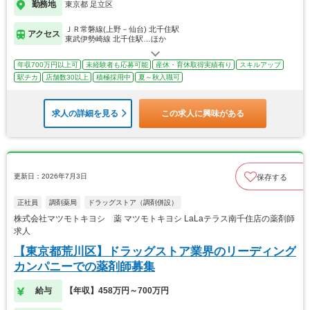
勤務地
東京都 足立区
ＪＲ常磐線(上野－仙台) 北千住駅
アクセス
東武伊勢崎線 北千住駅…ほか
年収700万円以上可
未経験者も応募可能
産休・育休取得実績有り
スキルアップ
駅チカ
店舗数30以上
積極採用中
夏～秋入職可
求人の詳細を見る
この求人に興味がある
更新日：2026年7月3日
保存する
正社員
調剤薬局
ドラッグストア（調剤併設）
株式会社マツモトキヨシ 薬 マツモトキヨシ LaLaテラス南千住店の薬剤師
求人
【東京都荒川区】ドラッグストア業界のリーディング
カンパニーでの薬剤師募集
給与
【年収】458万円～700万円