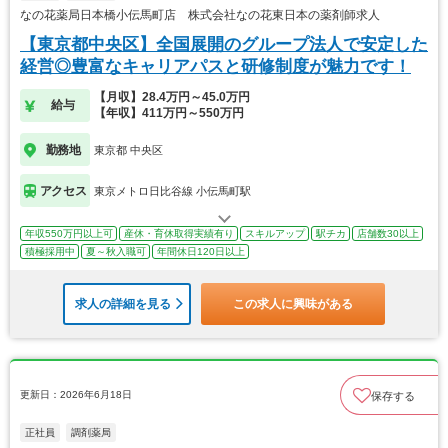
なの花薬局日本橋小伝馬町店 株式会社なの花東日本の薬剤師求人
【東京都中央区】全国展開のグループ法人で安定した
経営◎豊富なキャリアパスと研修制度が魅力です！
【月収】28.4万円～45.0万円
給与
【年収】411万円～550万円
勤務地
東京都 中央区
アクセス
東京メトロ日比谷線 小伝馬町駅
年収550万円以上可
産休・育休取得実績有り
スキルアップ
駅チカ
店舗数30以上
積極採用中
夏～秋入職可
年間休日120日以上
求人の詳細を見る
この求人に興味がある
更新日：2026年6月18日
保存する
正社員
調剤薬局