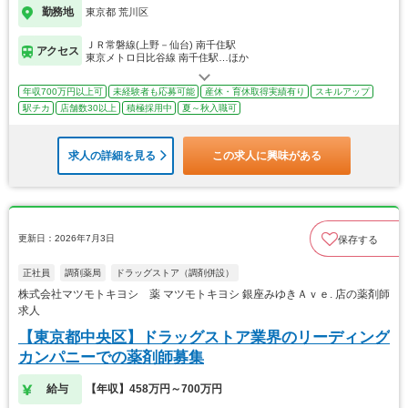
勤務地
東京都 荒川区
ＪＲ常磐線(上野－仙台) 南千住駅
アクセス
東京メトロ日比谷線 南千住駅…ほか
年収700万円以上可
未経験者も応募可能
産休・育休取得実績有り
スキルアップ
駅チカ
店舗数30以上
積極採用中
夏～秋入職可
求人の詳細を見る
この求人に興味がある
更新日：2026年7月3日
保存する
正社員
調剤薬局
ドラッグストア（調剤併設）
株式会社マツモトキヨシ 薬 マツモトキヨシ 銀座みゆきＡｖｅ. 店の薬剤師
求人
【東京都中央区】ドラッグストア業界のリーディング
カンパニーでの薬剤師募集
給与
【年収】458万円～700万円