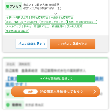
東京メトロ日比谷線 東銀座駅
アクセス
都営大江戸線 築地市場駅…ほか
年収550万円以上可
新卒も応募可能
未経験者も応募可能
原則、引越しを伴う転勤なし
住宅補助（手当）あり
産休・育休取得実績有り
スキルアップ
駅チカ
店舗数30以上
積極採用中
夏～秋入職可
年間休日120日以上
求人の詳細を見る
この求人に興味がある