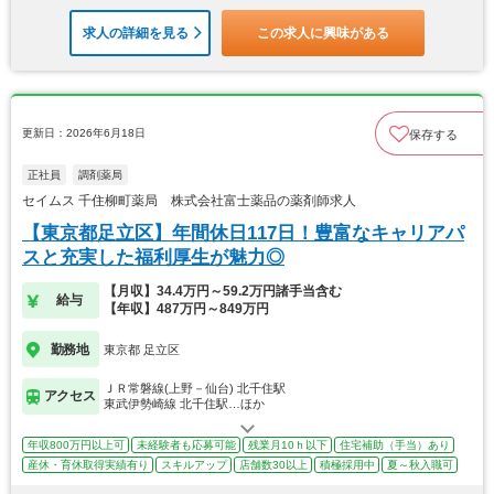
求人の詳細を見る
この求人に興味がある
更新日：2026年6月18日
保存する
正社員
調剤薬局
セイムス 千住柳町薬局 株式会社富士薬品の薬剤師求人
【東京都足立区】年間休日117日！豊富なキャリアパ
スと充実した福利厚生が魅力◎
【月収】34.4万円～59.2万円諸手当含む
給与
【年収】487万円～849万円
勤務地
東京都 足立区
ＪＲ常磐線(上野－仙台) 北千住駅
アクセス
東武伊勢崎線 北千住駅…ほか
年収800万円以上可
未経験者も応募可能
残業月10ｈ以下
住宅補助（手当）あり
産休・育休取得実績有り
スキルアップ
店舗数30以上
積極採用中
夏～秋入職可