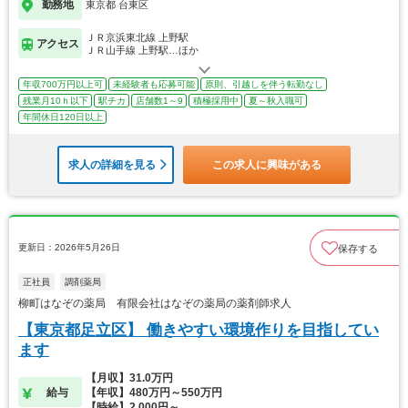
勤務地
東京都 台東区
ＪＲ京浜東北線 上野駅
アクセス
ＪＲ山手線 上野駅…ほか
年収700万円以上可
未経験者も応募可能
原則、引越しを伴う転勤なし
残業月10ｈ以下
駅チカ
店舗数1～9
積極採用中
夏～秋入職可
年間休日120日以上
求人の詳細を見る
この求人に興味がある
更新日：2026年5月26日
保存する
正社員
調剤薬局
柳町はなぞの薬局 有限会社はなぞの薬局の薬剤師求人
【東京都足立区】 働きやすい環境作りを目指してい
ます
【月収】31.0万円
給与
【年収】480万円～550万円
【時給】2,000円～