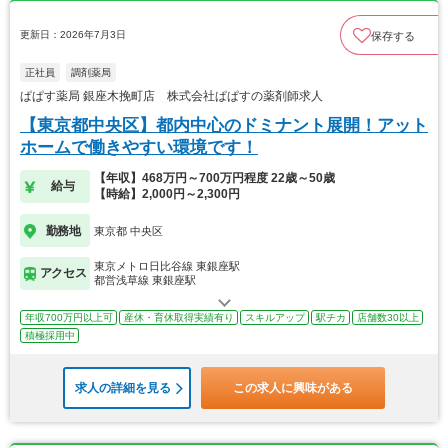
更新日：2026年7月3日
保存する
正社員
調剤薬局
ぱぱす薬局 銀座木挽町店 株式会社ぱぱすの薬剤師求人
【東京都中央区】都内中心のドミナント展開！アット
ホームで働きやすい環境です！
【年収】468万円～700万円程度 22歳～50歳
給与
【時給】2,000円～2,300円
勤務地
東京都 中央区
東京メトロ日比谷線 東銀座駅
アクセス
都営浅草線 東銀座駅
年収700万円以上可
産休・育休取得実績有り
スキルアップ
駅チカ
店舗数30以上
積極採用中
求人の詳細を見る
この求人に興味がある