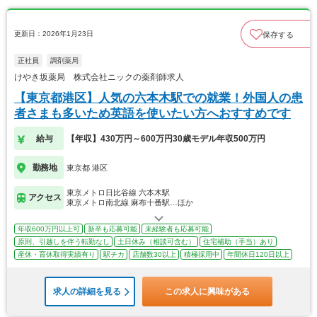
更新日：2026年1月23日
保存する
正社員
調剤薬局
けやき坂薬局 株式会社ニックの薬剤師求人
【東京都港区】人気の六本木駅での就業！外国人の患
者さまも多いため英語を使いたい方へおすすめです
給与
【年収】430万円～600万円30歳モデル年収500万円
勤務地
東京都 港区
東京メトロ日比谷線 六本木駅
アクセス
東京メトロ南北線 麻布十番駅…ほか
年収600万円以上可
新卒も応募可能
未経験者も応募可能
原則、引越しを伴う転勤なし
土日休み（相談可含む）
住宅補助（手当）あり
産休・育休取得実績有り
駅チカ
店舗数30以上
積極採用中
年間休日120日以上
求人の詳細を見る
この求人に興味がある