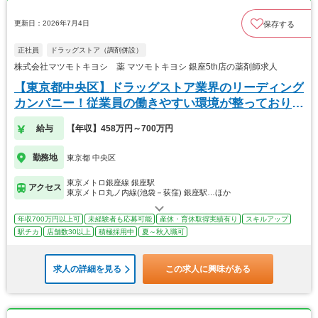
更新日：2026年7月4日
保存する
正社員
ドラッグストア（調剤併設）
株式会社マツモトキヨシ 薬 マツモトキヨシ 銀座5th店の薬剤師求人
【東京都中央区】ドラッグストア業界のリーディング
カンパニー！従業員の働きやすい環境が整っておりま
す！
給与
【年収】458万円～700万円
勤務地
東京都 中央区
東京メトロ銀座線 銀座駅
アクセス
東京メトロ丸ノ内線(池袋－荻窪) 銀座駅…ほか
年収700万円以上可
未経験者も応募可能
産休・育休取得実績有り
スキルアップ
駅チカ
店舗数30以上
積極採用中
夏～秋入職可
求人の詳細を見る
この求人に興味がある