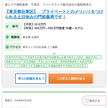
薬ヒグチ調剤薬局 千束店 ファーマライズ株式会社の薬剤師求人
【東京都台東区】 プライベートとのメリハリをつけ
られる土日休みの門前薬局です！
【月収】32.0万円
給与
【年収】450万円～550万円程度 30歳～モデル
勤務地
東京都 台東区
アクセス
東京メトロ日比谷線 三ノ輪駅
年収550万円以上可
新卒も応募可能
未経験者も応募可能
土日休み（相談可含む）
残業月10ｈ以下
住宅補助（手当）あり
産休・育休取得実績有り
総合門前
スキルアップ
駅チカ
店舗数30以上
積極採用中
年間休日120日以上
求人の詳細を見る
この求人に興味がある
更新日：2026年6月18日
保存する