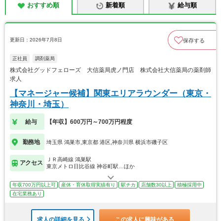
おすすめ順
新着順
給与順
更新日：2026年7月8日
保存する
正社員
調剤薬局
株式会社グッドフェローズ 大信薬局虎ノ門店 株式会社大信薬局の薬剤師
求人
【マネージャー候補】関東エリアラウンダー（東京・
神奈川・埼玉）
給与
【年収】600万円～700万円程度
勤務地
埼玉県 鴻巣市,東京都 港区,神奈川県 横浜市磯子区
ＪＲ高崎線 鴻巣駅
アクセス
東京メトロ日比谷線 神谷町駅…ほか
年収700万円以上可
産休・育休取得実績有り
駅チカ
店舗数30以上
積極採用中
在宅業務あり
求人の詳細を見る
この求人に興味がある