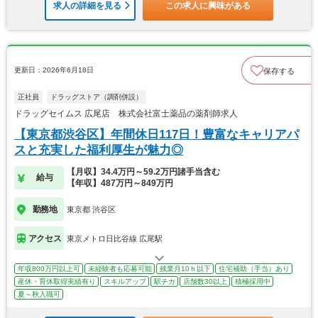
求人の詳細を見る
この求人に興味がある
更新日：2026年6月18日
保存する
正社員
ドラッグストア（調剤併設）
ドラッグセイムス 広尾店 株式会社富士薬品の薬剤師求人
【東京都渋谷区】年間休日117日！豊富なキャリアパ
スと充実した福利厚生が魅力◎
【月収】34.4万円～59.2万円諸手当含む
給与
【年収】487万円～849万円
勤務地
東京都 渋谷区
アクセス
東京メトロ日比谷線 広尾駅
年収800万円以上可
未経験者も応募可能
残業月10ｈ以下
住宅補助（手当）あり
産休・育休取得実績有り
スキルアップ
駅チカ
店舗数30以上
積極採用中
夏～秋入職可