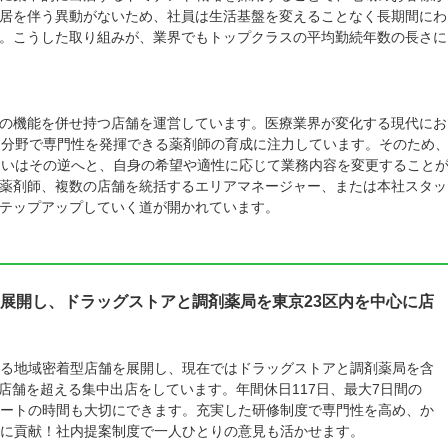
居を伴う異動がないため、社員は生活基盤を変えることなく長期間にわ
。こうした取り組みが、業界でもトップクラスの平均勤続年数の長さに
の機能を併せ持つ店舗を運営しています。医療業界が変化する現代にお
両分野で専門性を発揮できる薬剤師の育成に注力しています。そのため
るいはその逆へと、自身の希望や適性に応じて業務内容を変更すること
薬剤師、複数の店舗を統括するエリアマネージャー、または本社スタッ
テップアップしていく道が開かれています。
展開し、ドラッグストアと調剤薬局を東京23区内を中心に店
る地域密着型店舗を展開し、現在ではドラッグストアと調剤薬局を含
0店舗を超える集中出店をしています。年間休日117日、最大7日間の
ートの時間も大切にできます。充実した研修制度で専門性を高め、か
に貢献！社内提案制度で一人ひとりの意見も活かせます。