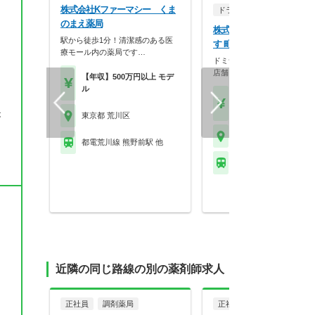
株式会社Kファーマシー くま
ドラッグストア（調剤併設
のまえ薬局
株式会社ぱぱす どらっぐ
駅から徒歩1分！清潔感のある医
す 町屋店
療モール内の薬局です…
ドミナント戦略による地域密
店舗を展開し、ドラッ…
【年収】500万円以上 モデ
ル
【年収】468万円～70
、
程度 22歳～35歳
が
東京都 荒川区
東京都 荒川区
都電荒川線 熊野前駅 他
都電荒川線 町屋駅前駅
近隣の同じ路線の別の薬剤師求人
正社員
調剤薬局
正社員
調剤薬局