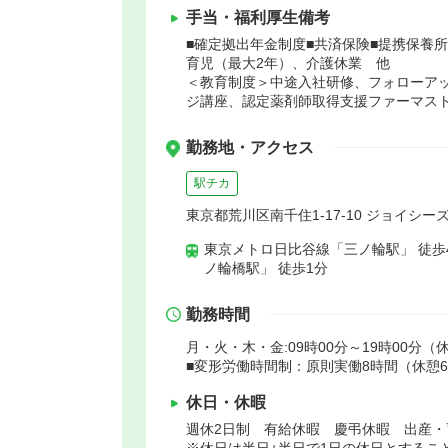
手当・福利厚生備考
■確定拠出年金制度■共済保険■提携保養所
育児（最大2年）、介護休業 他
＜教育制度＞中途入社研修、フォローアッ
ジ講座、認定薬剤師取得支援ファーマス
勤務地・アクセス
駅チカ
東京都荒川区南千住1-17-10 ジョイシー
東京メトロ日比谷線「三ノ輪駅」 徒歩
ノ輪橋駅」 徒歩1分
勤務時間
月・火・木・金:09時00分～19時00分（休
■変形労働時間制：原則実働8時間（休憩6
休日・休暇
週休2日制 有給休暇 慶弔休暇 出産・
※休日は半日+半日で1日の休日とすること