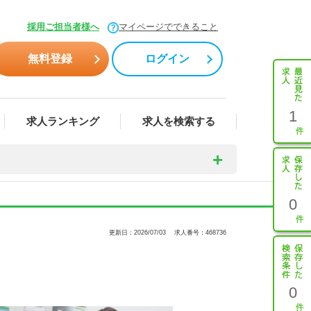
採用ご担当者様へ
マイページでできること
無料登録
ログイン
1
求人ランキング
求人を検索する
0
更新日：2026/07/03
求人番号：468736
0