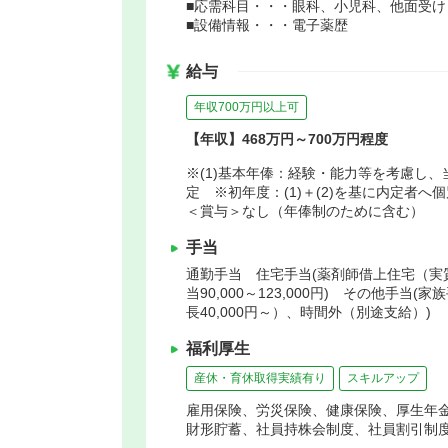
■応需科目・・・眼科、小児科、他面受け
■設備情報・・・電子薬歴
給与
年収700万円以上可
【年収】468万円～700万円程度
※(1)基本年俸：経験・能力等を考慮し、
定 ※初年度：(1)＋(2)を基に内定者へ
＜賞与＞なし（年俸制のために含む）
手当
通勤手当 住宅手当(薬剤師借上住宅（実
当90,000～123,000円) その他手当
長40,000円～）、時間外（別途支給）)
福利厚生
産休・育休取得実績有り
スキルアップ
雇用保険、労災保険、健康保険、厚生年
財形貯蓄、社員持株会制度、社員割引制