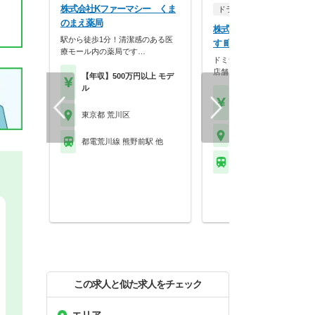
株式会社Kファーマシー くま
ドラッグストア（調剤併設
のまえ薬局
株式会社ぱぱす どらっぐ
駅から徒歩1分！清潔感のある医
す 町屋店
療モール内の薬局です…
ドミナント戦略による地域密
店舗を展開し、ドラッ…
【年収】500万円以上 モデ
ル
【年収】468万円～70
程度 22歳～35歳
東京都 荒川区
東京都 荒川区
都電荒川線 熊野前駅 他
都電荒川線 町屋駅前駅
この求人と似た求人をチェック