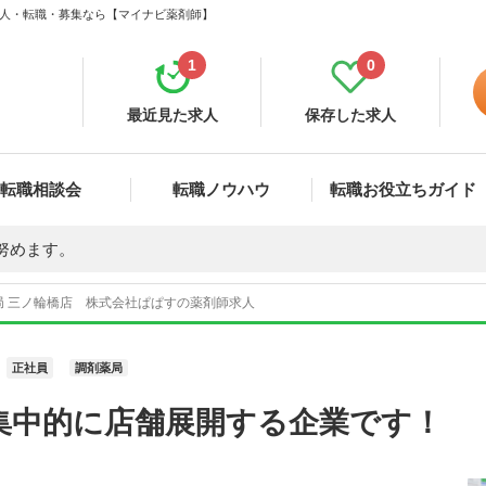
 求人・転職・募集なら【マイナビ薬剤師】
1
0
最近見た求人
保存した求人
転職相談会
転職ノウハウ
転職お役立ちガイド
努めます。
局 三ノ輪橋店 株式会社ぱぱすの薬剤師求人
正社員
調剤薬局
集中的に店舗展開する企業です！