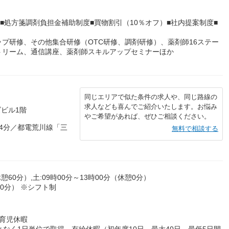
■処方箋調剤負担金補助制度■買物割引（10％オフ）■社内提案制度■
プ研修、その他集合研修（OTC研修、調剤研修）、薬剤師16ステー
トリーム、通信講座、薬剤師スキルアップセミナーほか
同じエリアで似た条件の求人や、同じ路線の
求人なども喜んでご紹介いたします。お悩み
ズビル1階
やご希望があれば、ぜひご相談ください。
4分／都電荒川線「三
無料で相談する
憩60分）,土:09時00分～13時00分（休憩0分）
0分） ※シフト制
育児休暇
なく1日単位で取得、有給休暇（初年度10日、最大40日 最低5日間