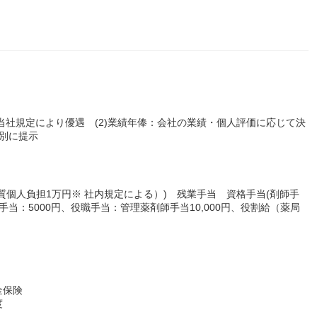
当社規定により優遇 (2)業績年俸：会社の業績・個人評価に応じて決
個別に提示
質個人負担1万円※ 社内規定による）) 残業手当 資格手当(剤師手
(家族手当：5000円、役職手当：管理薬剤師手当10,000円、役割給（薬局
金保険
度