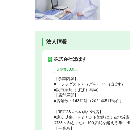
法人情報
株式会社ぱぱす
店舗数30以上
【事業内容】
■ドラッグストア（どらっぐ ぱぱす）
■調剤薬局（ぱぱす薬局）
【店舗展開】
■店舗数：143店舗（2021年5月現在）
【東京23区への集中出店】
■設立以来、ドミナント戦略による地域
都23区内を中心に100店舗を超える集中
【事業所】