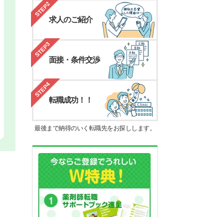
STEP2
求人のご紹介
STEP3
面接・条件交渉
STEP4
転職成功！！
最後まで納得のいく転職先をお探しします。