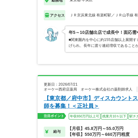
東京都 中央区
勤務地
ＪＲ京浜東北線 有楽町駅／ＪＲ山手線 
アクセス
年5～10店舗出店で成長中！面応需
■関東圏内を中心に約155店舗以上展開
げられ、長年に渡り連続増収であることか
更新日：2026/07/21
オーケー西府店薬局 オーケー株式会社の薬剤師求人
【東京都／府中市】ディスカウントス
師を募集！＜正社員＞
注目ポイント
年収650万円以上可
残業月10ｈ以下
駅チ
【月収】45.8万円～55.0万円
給与
【年収】550万円～660万円程度