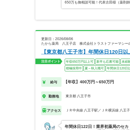
650万も御相談可能！代表古田様（薬剤
更新日：2026/08/06
たから薬局 八王子店 株式会社トラストファーマシー
【東京都八王子市】年間休日120日以
注目ポイント
年収650万円以上可
新卒も応募可能
未経
積極採用中
夏～秋入職可
年間休日120日
【年収】400万円～650万円
給与
東京都 八王子市
勤務地
ＪＲ中央線 八王子駅／ＪＲ横浜線 八王
アクセス
年間休日122日！業界初薬局のセカ