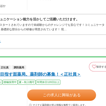
…ほか
ュニケーション能力を活かしてご活躍いただけます。
らスタートされていますので未経験からのチャレンジでも安心です！コミュニケータ
基礎的な部分からの研修が用意されています！ 現…
た
保存す
正社員
調剤薬局
目指す面薬局。薬剤師の募集！＜正社員＞
カ
積極採用中
夏～秋入職可
年間休日120日以上
この求人に興味がある
マイナビ薬剤師が求人情報を無料でご提供します。