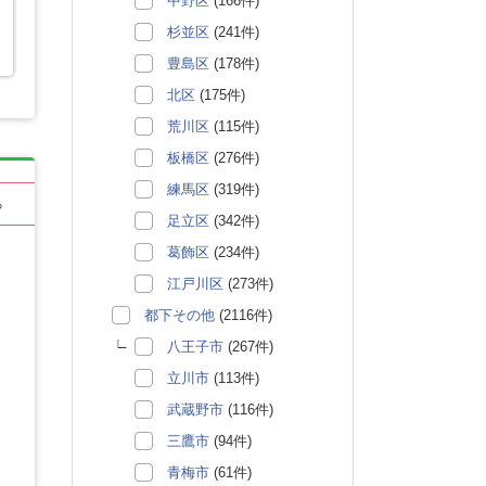
中野区
(166件)
杉並区
(241件)
と
豊島区
(178件)
北区
(175件)
荒川区
(115件)
板橋区
(276件)
練馬区
(319件)
る
足立区
(342件)
葛飾区
(234件)
江戸川区
(273件)
都下その他
(2116件)
八王子市
(267件)
立川市
(113件)
武蔵野市
(116件)
三鷹市
(94件)
青梅市
(61件)