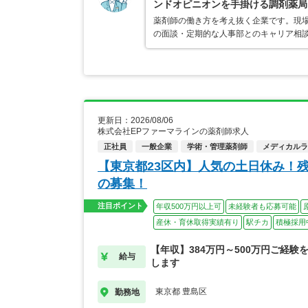
ンドオピニオンを手掛ける調剤薬局
薬剤師の働き方を考え抜く企業です。現場
の面談・定期的な人事部とのキャリア相
更新日：2026/08/06
株式会社EPファーマラインの薬剤師求人
正社員
一般企業
学術・管理薬剤師
メディカルライ
【東京都23区内】人気の土日休み！
の募集！
注目ポイント
年収500万円以上可
未経験者も応募可能
産休・育休取得実績有り
駅チカ
積極採用
【年収】384万円～500万円ご経験
給与
します
東京都 豊島区
勤務地