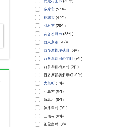
武蔵村山市
(35件)
多摩市
(57件)
稲城市
(47件)
羽村市
(20件)
あきる野市
(38件)
西東京市
(95件)
西多摩郡瑞穂町
(6件)
西多摩郡日の出町
(7件)
西多摩郡檜原村 (0件)
西多摩郡奥多摩町 (0件)
る
大島町
(1件)
利島村 (0件)
新島村 (0件)
神津島村 (0件)
三宅村 (0件)
御蔵島村 (0件)