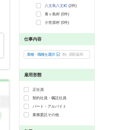
八丈島八丈町
(2件)
青ヶ島村 (0件)
小笠原村 (0件)
仕事内容
業種・職種を選択
例）調剤薬局
雇用形態
正社員
契約社員・嘱託社員
パート・アルバイト
業務委託その他