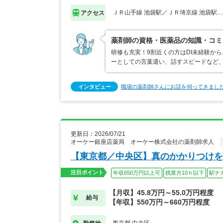
ＪＲ山手線 池袋駅／ＪＲ埼京線 池袋駅
アクセス
薬剤師の資格・医薬品の知識・コミ
研修も充実！9割近くの方はDI未経験か
ーとしての言葉遣い、話すスピードなど、
インタビュー
職場の薬剤師さんにお話を伺ってきまし
更新日：2026/07/21
オーケー銀座店薬局 オーケー株式会社の薬剤師求人
【東京都／中央区】真のかかりつけを
注目ポイント
年収650万円以上可
残業月10ｈ以下
駅チ
【月収】45.8万円～55.0万円程度
給与
【年収】550万円～660万円程度