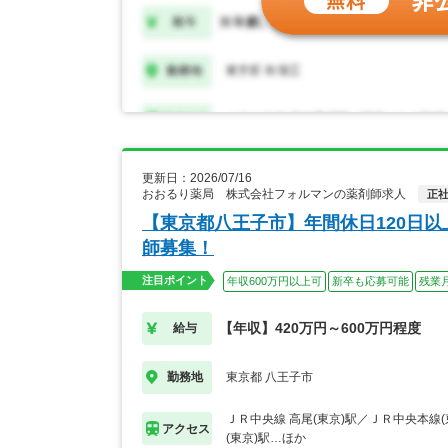
更新日：2026/07/16
おおるり薬局 株式会社フォルマンの薬剤師求人
正
【東京都八王子市】年間休日120日
師募集！
注目ポイント
年収600万円以上可
新卒も応募可能
残業
【年収】420万円～600万円程度
給与
東京都 八王子市
勤務地
ＪＲ中央線 高尾(東京)駅／ＪＲ中央本線(
アクセス
(東京)駅…ほか