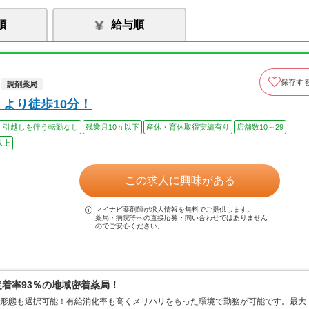
順
給与順
保存す
調剤薬局
より徒歩10分！
、引越しを伴う転勤なし
残業月10ｈ以下
産休・育休取得実績有り
店舗数10～29
以上
この求人に興味がある
マイナビ薬剤師が求人情報を無料でご提供します。
薬局・病院等への直接応募・問い合わせではありません
のでご安心ください。
定着率93％の地域密着薬局！
務形態も選択可能！有給消化率も高くメリハリをもった環境で勤務が可能です。最大