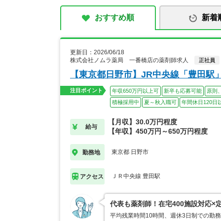
おすすめ順
新着
更新日：2026/06/18
株式会社ノムラ薬局 一番橋店の薬剤師求人
正社員
【東京都日野市】JR中央線「豊田駅」
注目ポイント
年収650万円以上可
新卒も応募可能
原則
積極採用中
夏～秋入職可
年間休日120日
【月収】30.0万円程度
給与
【年収】450万円～650万円程度
東京都 日野市
勤務地
ＪＲ中央線 豊田駅
アクセス
代表も薬剤師！在宅400施設対応×
平均残業時間10時間、週休3日制での勤