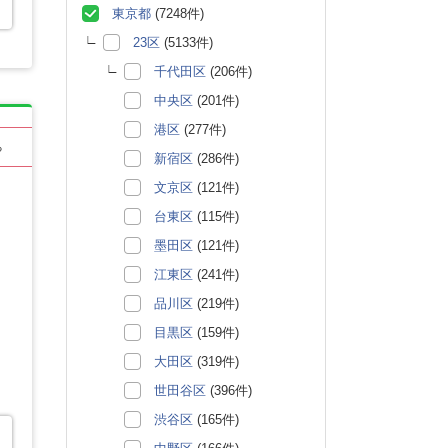
東京都
(7248件)
23区
(5133件)
千代田区
(206件)
中央区
(201件)
港区
(277件)
る
新宿区
(286件)
文京区
(121件)
台東区
(115件)
墨田区
(121件)
江東区
(241件)
品川区
(219件)
目黒区
(159件)
大田区
(319件)
世田谷区
(396件)
渋谷区
(165件)