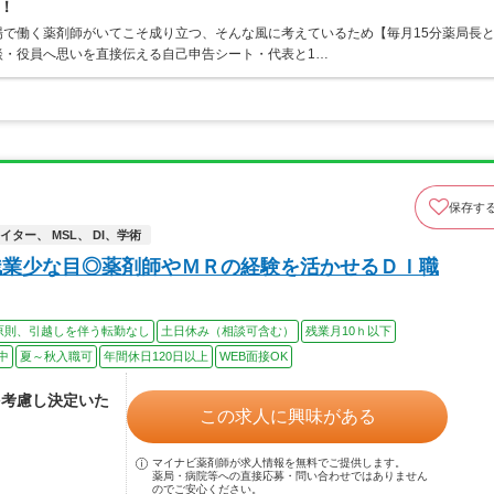
！
で働く薬剤師がいてこそ成り立つ、そんな風に考えているため【毎月15分薬局長
談・役員へ思いを直接伝える自己申告シート・代表と1…
保存す
ター、 MSL、 DI、学術
残業少な目◎薬剤師やＭＲの経験を活かせるＤＩ職
原則、引越しを伴う転勤なし
土日休み（相談可含む）
残業月10ｈ以下
中
夏～秋入職可
年間休日120日以上
WEB面接OK
を考慮し決定いた
この求人に興味がある
マイナビ薬剤師が求人情報を無料でご提供します。
薬局・病院等への直接応募・問い合わせではありません
のでご安心ください。