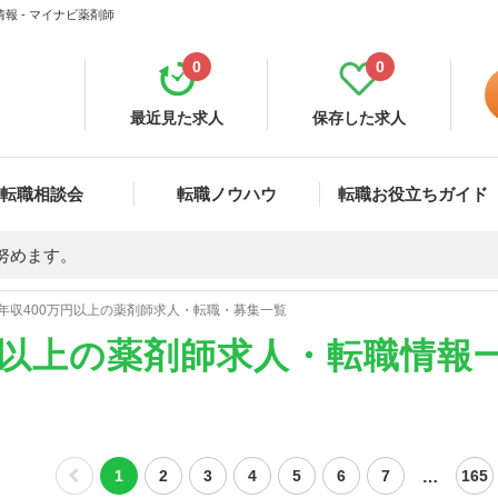
報 - マイナビ薬剤師
0
0
最近見た求人
保存した求人
転職相談会
転職ノウハウ
転職お役立ちガイド
努めます。
年収400万円以上の薬剤師求人・転職・募集一覧
円以上の薬剤師求人・転職情報
…
1
2
3
4
5
6
7
165