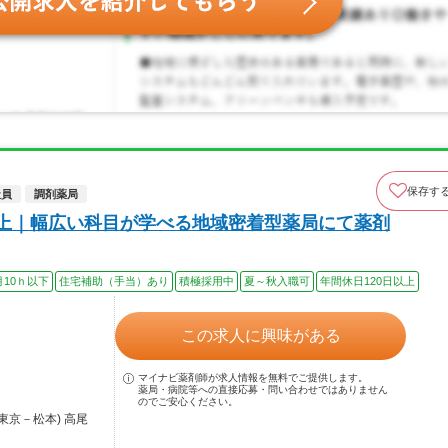
保存す
社員
調剤薬局
以上｜幅広い科目が学べる地域密着型薬局にて薬剤
月10ｈ以下
住宅補助（手当）あり
積極採用中
夏～秋入職可
年間休日120日以上
この求人に興味がある
マイナビ薬剤師が求人情報を無料でご提供します。
薬局・病院等への直接応募・問い合わせではありません
のでご安心ください。
東京－松本) 高尾