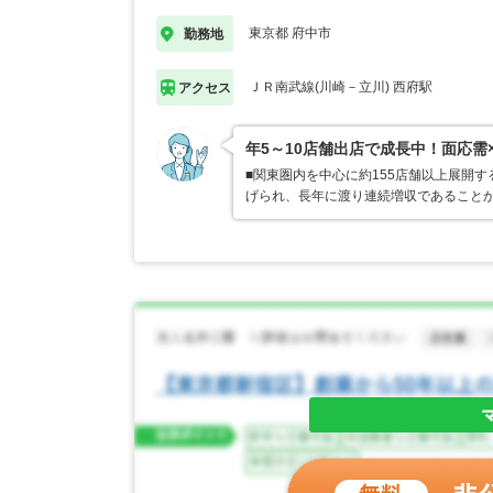
東京都 府中市
勤務地
ＪＲ南武線(川崎－立川) 西府駅
アクセス
年5～10店舗出店で成長中！面応需
■関東圏内を中心に約155店舗以上展開
げられ、長年に渡り連続増収であることか