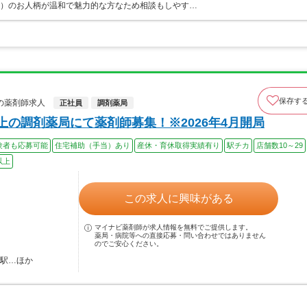
師）のお人柄が温和で魅力的な方なため相談もしやす…
保存す
の薬剤師求人
正社員
調剤薬局
上の調剤薬局にて薬剤師募集！※2026年4月開局
験者も応募可能
住宅補助（手当）あり
産休・育休取得実績有り
駅チカ
店舗数10～29
以上
この求人に興味がある
マイナビ薬剤師が求人情報を無料でご提供します。
薬局・病院等への直接応募・問い合わせではありません
のでご安心ください。
子駅…ほか