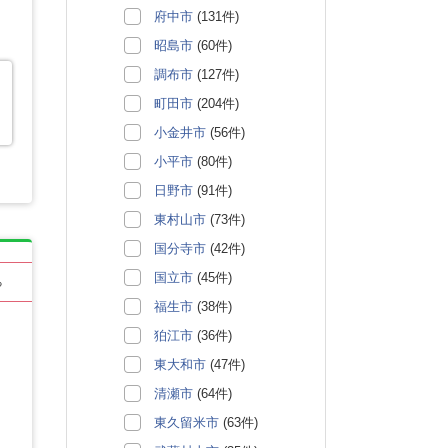
府中市
(131件)
昭島市
(60件)
調布市
(127件)
町田市
(204件)
小金井市
(56件)
小平市
(80件)
日野市
(91件)
東村山市
(73件)
国分寺市
(42件)
国立市
(45件)
る
福生市
(38件)
狛江市
(36件)
東大和市
(47件)
清瀬市
(64件)
東久留米市
(63件)