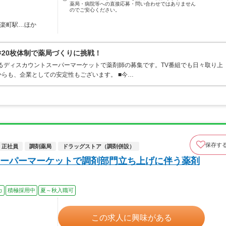
薬局・病院等への直接応募・問い合わせではありません
のでご安心ください。
有楽町駅…ほか
×20枚体制で薬局づくりに挑戦！
するディスカウントスーパーマーケットで薬剤師の募集です。TV番組でも日々取り上
らも、企業としての安定性もございます。 ■今…
保存す
正社員
調剤薬局
ドラッグストア（調剤併設）
ーパーマーケットで調剤部門立ち上げに伴う薬剤
カ
積極採用中
夏～秋入職可
この求人に興味がある