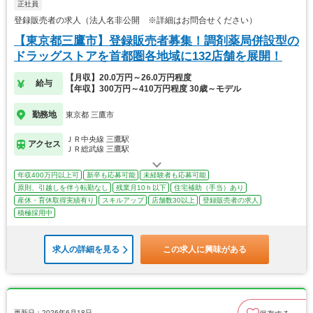
正社員
登録販売者の求人（法人名非公開 ※詳細はお問合せください）
【東京都三鷹市】登録販売者募集！調剤薬局併設型の
ドラッグストアを首都圏各地域に132店舗を展開！
【月収】20.0万円～26.0万円程度
給与
【年収】300万円～410万円程度 30歳～モデル
勤務地
東京都 三鷹市
ＪＲ中央線 三鷹駅
アクセス
ＪＲ総武線 三鷹駅
年収400万円以上可
新卒も応募可能
未経験者も応募可能
原則、引越しを伴う転勤なし
残業月10ｈ以下
住宅補助（手当）あり
産休・育休取得実績有り
スキルアップ
店舗数30以上
登録販売者の求人
積極採用中
求人の詳細を見る
この求人に興味がある
更新日：2026年6月18日