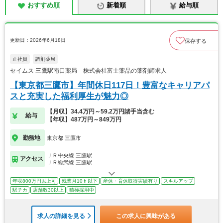
おすすめ順
新着順
給与順
更新日：2026年6月18日
保存する
正社員
調剤薬局
セイムス 三鷹駅南口薬局 株式会社富士薬品の薬剤師求人
【東京都三鷹市】年間休日117日！豊富なキャリアパ
スと充実した福利厚生が魅力◎
【月収】34.4万円～59.2万円諸手当含む
給与
【年収】487万円～849万円
勤務地
東京都 三鷹市
ＪＲ中央線 三鷹駅
アクセス
ＪＲ総武線 三鷹駅
年収800万円以上可
残業月10ｈ以下
産休・育休取得実績有り
スキルアップ
駅チカ
店舗数30以上
積極採用中
求人の詳細を見る
この求人に興味がある