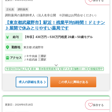
保存する
正社員
調剤薬局
調剤薬局の薬剤師求人（法人名非公開 ※詳細はお問合せください）
【東京都武蔵野市】駅近！残業平均5時間！ドミナン
ト展開で休みとりやすい薬局です
給与
【年収】430万円～530万円程度 28歳～50歳モデル
勤務地
東京都 武蔵野市
ＪＲ中央線 三鷹駅
アクセス
ＪＲ総武線 三鷹駅
年収500万円以上可
産休・育休取得実績有り
駅チカ
店舗数10～29
積極採用中
求人の詳細を見る
この求人に興味がある
更新日：2026年6月18日
保存する