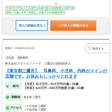
年収600万円以上可
新卒も応募可能
未経験者も応募可能
原則、引越しを伴う転勤なし
駅チカ
積極採用中
求人の詳細を見る
この求人に興味がある
更新日：2024年11月11日
保存する
正社員
調剤薬局
株式会社スマイルファーマ 三鷹店の薬剤師求人
【東京都三鷹市】 耳鼻科、小児科、内科がメインの
店舗です。お休みもしっかりとれます
【月収】30.0万円～50.0万円25歳～50歳
給与
【年収】420万円～600万円程度 25歳～50歳
勤務地
東京都 三鷹市
ＪＲ中央線 三鷹駅
アクセス
ＪＲ総武線 三鷹駅