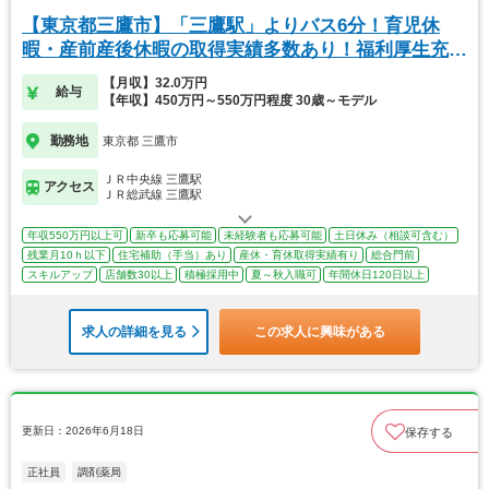
【東京都三鷹市】「三鷹駅」よりバス6分！育児休
暇・産前産後休暇の取得実績多数あり！福利厚生充実
◎
【月収】32.0万円
給与
【年収】450万円～550万円程度 30歳～モデル
勤務地
東京都 三鷹市
ＪＲ中央線 三鷹駅
アクセス
ＪＲ総武線 三鷹駅
年収550万円以上可
新卒も応募可能
未経験者も応募可能
土日休み（相談可含む）
残業月10ｈ以下
住宅補助（手当）あり
産休・育休取得実績有り
総合門前
スキルアップ
店舗数30以上
積極採用中
夏～秋入職可
年間休日120日以上
求人の詳細を見る
この求人に興味がある
更新日：2026年6月18日
保存する
正社員
調剤薬局