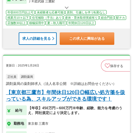
ＪＲ総武線 三鷹駅
年収600万円以上可
未経験者も応募可能
原則、引越しを伴う転勤なし
残業月10ｈ以下
住宅補助（手当）あり
産休・育休取得実績有り
総合門前
駅チカ
店舗数30以上
積極採用中
夏～秋入職可
年間休日120日以上
求人の詳細を見る
この求人に興味がある
更新日：2025年1月28日
保存する
正社員
調剤薬局
調剤薬局の薬剤師求人（法人名非公開 ※詳細はお問合せください）
【東京都三鷹市】年間休日120日◎幅広い処方箋を扱
っている為、スキルアップができる環境です！
【年収】450万円～600万円※年齢、経験、能力を考慮のう
給与
え、同社規定により決定します。
勤務地
東京都 三鷹市