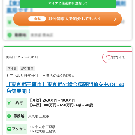
更新日：2026年6月18日
保存する
正社員
調剤薬局
ミアヘルサ株式会社 三鷹店の薬剤師求人
【東京都三鷹市】東京都の総合病院門前を中心に40
店舗展開！
【月収】26.0万円～40.0万円
給与
【年収】380万円～650万円24歳～40歳
勤務地
東京都 三鷹市
ＪＲ中央線 三鷹駅
アクセス
ＪＲ総武線 三鷹駅