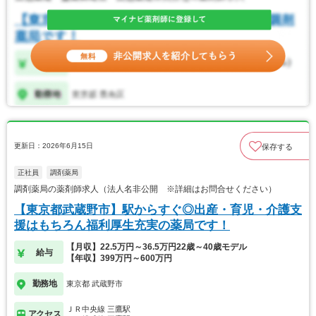
更新日：2026年6月15日
保存する
正社員
調剤薬局
調剤薬局の薬剤師求人（法人名非公開 ※詳細はお問合せください）
【東京都武蔵野市】駅からすぐ◎出産・育児・介護支
援はもちろん福利厚生充実の薬局です！
【月収】22.5万円～36.5万円22歳～40歳モデル
給与
【年収】399万円～600万円
勤務地
東京都 武蔵野市
ＪＲ中央線 三鷹駅
アクセス