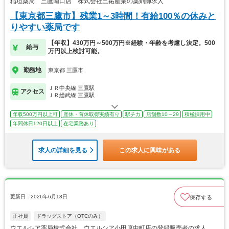
稲垣薬局 三鷹南口店 株式会社三祐産業の薬剤師求人
【東京都三鷹市】残業1～3時間！有給100％の休みと
りやすい薬局です
【年収】430万円～500万円※経験・年齢を考慮し決定。500
給与
万円以上検討可能。
勤務地
東京都 三鷹市
ＪＲ中央線 三鷹駅
アクセス
ＪＲ総武線 三鷹駅
年収500万円以上可
産休・育休取得実績有り
駅チカ
店舗数10～29
積極採用中
年間休日120日以上
在宅業務あり
求人の詳細を見る
この求人に興味がある
更新日：2026年6月18日
保存する
正社員
ドラッグストア（OTCのみ）
ウエルシア薬局株式会社 ウエルシア小田原中町店の登録販売者の求人