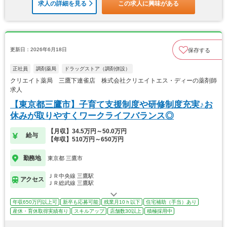
求人の詳細を見る
この求人に興味がある
更新日：2026年6月18日
保存する
正社員
調剤薬局
ドラッグストア（調剤併設）
クリエイト薬局 三鷹下連雀店 株式会社クリエイトエス・ディーの薬剤師
求人
【東京都三鷹市】子育て支援制度や研修制度充実♪お
休みが取りやすくワークライフバランス◎
【月収】34.5万円～50.0万円
給与
【年収】510万円～650万円
勤務地
東京都 三鷹市
ＪＲ中央線 三鷹駅
アクセス
ＪＲ総武線 三鷹駅
年収650万円以上可
新卒も応募可能
残業月10ｈ以下
住宅補助（手当）あり
産休・育休取得実績有り
スキルアップ
店舗数30以上
積極採用中