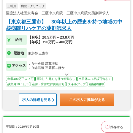
正社員
病院・クリニック
医療法人社団永寿会 三鷹中央病院 三鷹中央病院の薬剤師求人
【東京都三鷹市】 30年以上の歴史を持つ地域の中
核病院リハケアの薬剤師求人
【月収】20.5万円～23.8万円
給与
【年収】350万円～400万円
勤務地
東京都 三鷹市
ＪＲ中央線 武蔵境駅
アクセス
ＪＲ総武線 三鷹駅…ほか
年収400万円以上可
原則、引越しを伴う転勤なし
土日休み（相談可含む）
残業月10ｈ以下
産休・育休取得実績有り
スキルアップ
積極採用中
求人の詳細を見る
この求人に興味がある
更新日：2026年7月30日
保存する