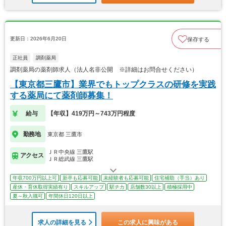
更新日：2026年6月20日
保存する
正社員
調剤薬局
調剤薬局の薬剤師求人（法人名非公開 ※詳細はお問合せください）
【東京都三鷹市】業界でもトップクラスの研修を実践
する薬局にて薬剤師募集！
給与
【年収】419万円～743万円程度
勤務地
東京都 三鷹市
ＪＲ中央線 三鷹駅
アクセス
ＪＲ総武線 三鷹駅
年収700万円以上可
新卒も応募可能
未経験者も応募可能
住宅補助（手当）あり
産休・育休取得実績有り
スキルアップ
駅チカ
店舗数30以上
積極採用中
夏～秋入職可
年間休日120日以上
求人の詳細を見る
この求人に興味がある