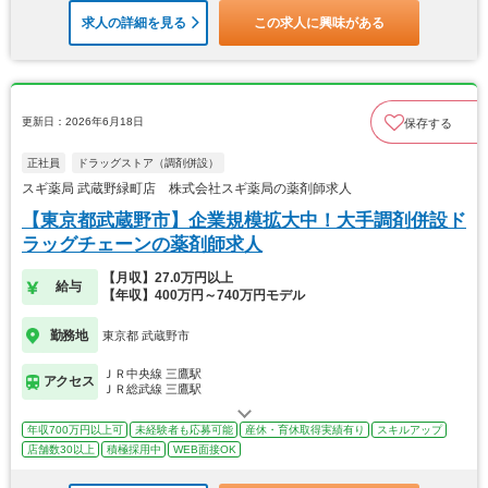
求人の詳細を見る
この求人に興味がある
更新日：2026年6月18日
保存する
正社員
ドラッグストア（調剤併設）
スギ薬局 武蔵野緑町店 株式会社スギ薬局の薬剤師求人
【東京都武蔵野市】企業規模拡大中！大手調剤併設ド
ラッグチェーンの薬剤師求人
【月収】27.0万円以上
給与
【年収】400万円～740万円モデル
勤務地
東京都 武蔵野市
ＪＲ中央線 三鷹駅
アクセス
ＪＲ総武線 三鷹駅
年収700万円以上可
未経験者も応募可能
産休・育休取得実績有り
スキルアップ
店舗数30以上
積極採用中
WEB面接OK