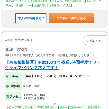
年収450万円以上可
住宅補助（手当）あり
産休・育休取得実績有り
スキルアップ
駅チカ
店舗数10～29
積極採用中
年間休日120日以上
求人の詳細を見る
この求人に興味がある
更新日：2026年6月18日
保存する
正社員
調剤薬局
調剤薬局の薬剤師求人（法人名非公開 ※詳細はお問合せください）
【東京都板橋区】有給100％で残業5時間程度でワー
クライフバランス求人です！
給与
【年収】430万円～500万円程度 28歳～50歳モデル
勤務地
東京都 三鷹市
ＪＲ中央線 三鷹駅
アクセス
ＪＲ総武線 三鷹駅
年収500万円以上可
産休・育休取得実績有り
駅チカ
店舗数10～29
積極採用中