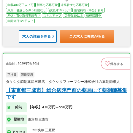
年収400万円以上可
新卒も応募可能
未経験者も応募可能
原則、引越しを伴う転勤なし
残業月10ｈ以下
住宅補助（手当）あり
産休・育休取得実績有り
スキルアップ
店舗数30以上
積極採用中
年間休日120日以上
求人の詳細を見る
この求人に興味がある
更新日：2026年5月26日
保存する
正社員
調剤薬局
タケシタ調剤薬局三鷹店 タケシタファーマシー株式会社の薬剤師求人
【東京都三鷹市】総合病院門前の薬局にて薬剤師募集
です
給与
【年収】430万円～550万円
勤務地
東京都 三鷹市
ＪＲ中央線 三鷹駅
アクセス