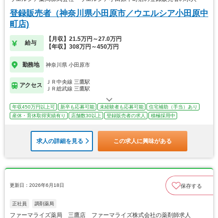
登録販売者（神奈川県小田原市／ウエルシア小田原中
町店)
【月収】21.5万円～27.0万円
給与
【年収】308万円～450万円
勤務地
神奈川県 小田原市
ＪＲ中央線 三鷹駅
アクセス
ＪＲ総武線 三鷹駅
年収450万円以上可
新卒も応募可能
未経験者も応募可能
住宅補助（手当）あり
産休・育休取得実績有り
店舗数30以上
登録販売者の求人
積極採用中
求人の詳細を見る
この求人に興味がある
更新日：2026年6月18日
保存する
正社員
調剤薬局
ファーマライズ薬局 三鷹店 ファーマライズ株式会社の薬剤師求人