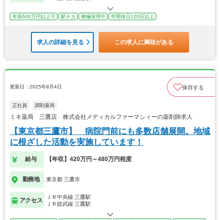
年収600万円以上可
駅チカ
積極採用中
年間休日120日以上
求人の詳細を見る
この求人に興味がある
更新日：2025年8月4日
保存する
正社員
調剤薬局
ミキ薬局 三鷹店 株式会社メディカルファーマシィーの薬剤師求人
【東京都三鷹市】 病院門前にも多数店舗展開。地域
に根ざした活動を実施しています！
給与
【年収】420万円～480万円程度
勤務地
東京都 三鷹市
ＪＲ中央線 三鷹駅
アクセス
ＪＲ総武線 三鷹駅