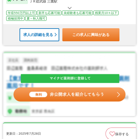
ＪＲ総武線 三鷹駅
年収550万円以上可
新卒も応募可能
未経験者も応募可能
残業月10ｈ以下
積極採用中
夏～秋入職可
求人の詳細を見る
この求人に興味がある
更新日：2025年7月28日
保存する