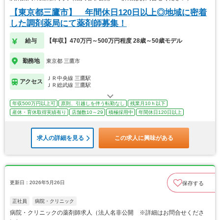
【東京都三鷹市】 年間休日120日以上◎地域に密着
した調剤薬局にて薬剤師募集！
給与
【年収】470万円～500万円程度 28歳～50歳モデル
勤務地
東京都 三鷹市
ＪＲ中央線 三鷹駅
アクセス
ＪＲ総武線 三鷹駅
年収500万円以上可
原則、引越しを伴う転勤なし
残業月10ｈ以下
産休・育休取得実績有り
店舗数10～29
積極採用中
年間休日120日以上
求人の詳細を見る
この求人に興味がある
更新日：2026年5月26日
保存する
正社員
病院・クリニック
病院・クリニックの薬剤師求人（法人名非公開 ※詳細はお問合せくださ