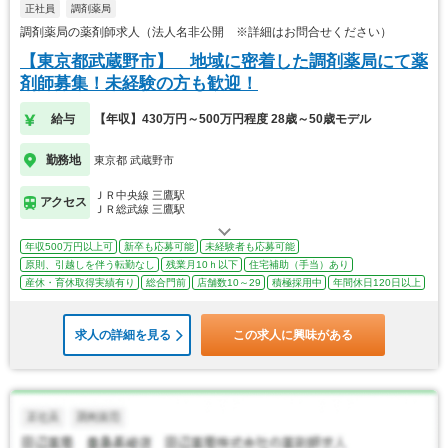
正社員
調剤薬局
調剤薬局の薬剤師求人（法人名非公開 ※詳細はお問合せください）
【東京都武蔵野市】 地域に密着した調剤薬局にて薬
剤師募集！未経験の方も歓迎！
給与
【年収】430万円～500万円程度 28歳～50歳モデル
勤務地
東京都 武蔵野市
ＪＲ中央線 三鷹駅
アクセス
ＪＲ総武線 三鷹駅
年収500万円以上可
新卒も応募可能
未経験者も応募可能
原則、引越しを伴う転勤なし
残業月10ｈ以下
住宅補助（手当）あり
産休・育休取得実績有り
総合門前
店舗数10～29
積極採用中
年間休日120日以上
求人の詳細を見る
この求人に興味がある