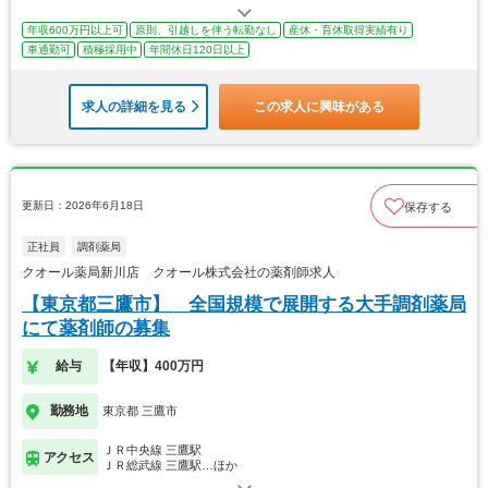
年収600万円以上可
原則、引越しを伴う転勤なし
産休・育休取得実績有り
車通勤可
積極採用中
年間休日120日以上
求人の詳細を見る
この求人に興味がある
更新日：2026年6月18日
保存する
正社員
調剤薬局
クオール薬局新川店 クオール株式会社の薬剤師求人
【東京都三鷹市】 全国規模で展開する大手調剤薬局
にて薬剤師の募集
給与
【年収】400万円
勤務地
東京都 三鷹市
ＪＲ中央線 三鷹駅
アクセス
ＪＲ総武線 三鷹駅…ほか