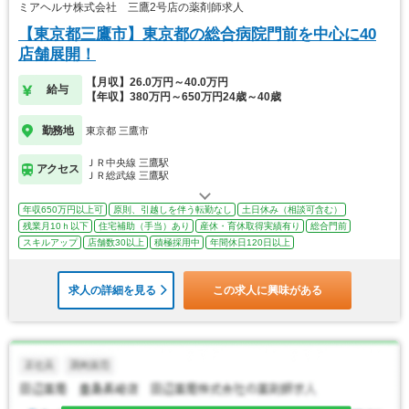
ミアヘルサ株式会社 三鷹2号店の薬剤師求人
【東京都三鷹市】東京都の総合病院門前を中心に40
店舗展開！
【月収】26.0万円～40.0万円
給与
【年収】380万円～650万円24歳～40歳
勤務地
東京都 三鷹市
ＪＲ中央線 三鷹駅
アクセス
ＪＲ総武線 三鷹駅
年収650万円以上可
原則、引越しを伴う転勤なし
土日休み（相談可含む）
残業月10ｈ以下
住宅補助（手当）あり
産休・育休取得実績有り
総合門前
スキルアップ
店舗数30以上
積極採用中
年間休日120日以上
求人の詳細を見る
この求人に興味がある