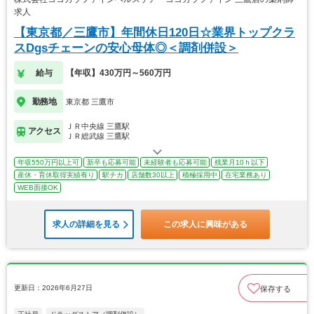
求人
【東京都／三鷹市】年間休日120日☆業界トップクラ
スDgsチェーンの安心母体◎＜調剤併設＞
給与
【年収】430万円～560万円
勤務地
東京都 三鷹市
ＪＲ中央線 三鷹駅
アクセス
ＪＲ総武線 三鷹駅
年収550万円以上可
新卒も応募可能
未経験者も応募可能
残業月10ｈ以下
産休・育休取得実績有り
駅チカ
店舗数30以上
積極採用中
在宅業務あり
WEB面接OK
求人の詳細を見る
この求人に興味がある
更新日：2026年6月27日
保存する