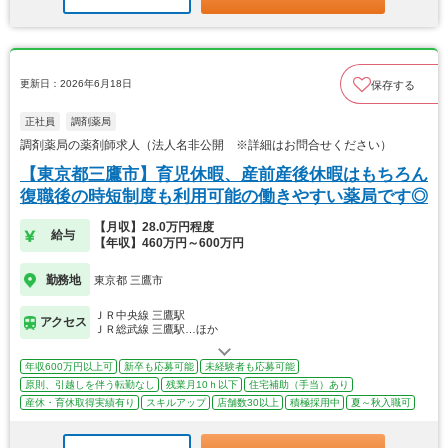
更新日：2026年6月18日
保存する
正社員
調剤薬局
調剤薬局の薬剤師求人（法人名非公開 ※詳細はお問合せください）
【東京都三鷹市】育児休暇、産前産後休暇はもちろん
復職後の時短制度も利用可能の働きやすい薬局です◎
【月収】28.0万円程度
給与
【年収】460万円～600万円
勤務地
東京都 三鷹市
ＪＲ中央線 三鷹駅
アクセス
ＪＲ総武線 三鷹駅…ほか
年収600万円以上可
新卒も応募可能
未経験者も応募可能
原則、引越しを伴う転勤なし
残業月10ｈ以下
住宅補助（手当）あり
産休・育休取得実績有り
スキルアップ
店舗数30以上
積極採用中
夏～秋入職可