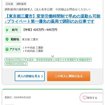
正社員
調剤薬局
調剤薬局の薬剤師求人（法人名非公開 ※詳細はお問合せください）
【東京都三鷹市】変形労働時間制で早めの退勤も可能
♪プライベート第一優先の薬局で調剤のお仕事です
給与
【年収】420万円～600万円
勤務地
東京都 三鷹市
ＪＲ中央線 三鷹駅
アクセス
ＪＲ総武線 三鷹駅
年収600万円以上可
産休・育休取得実績有り
駅チカ
車通勤可
積極採用中
年間休日120日以上
求人の詳細を見る
この求人に興味がある
更新日：2026年6月18日
保存する