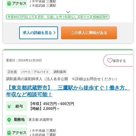
ＪＲ中央線 三鷹駅
アクセス
ＪＲ総武線 三鷹駅
年収600万円以上可
原則、引越しを伴う転勤なし
駅チカ
積極採用中
求人の詳細を見る
この求人に興味がある
更新日：2024年11月16日
保存する
正社員
パート・アルバイト
調剤薬局
調剤薬局の薬剤師求人（法人名非公開 ※詳細はお問合せください）
【東京都武蔵野市】 三鷹駅から徒歩すぐ！働き方、
年収など相談可能！
【年収】450万円～600万円
給与
【時給】2,000円～
勤務地
東京都 武蔵野市
ＪＲ中央線 三鷹駅
アクセス
ＪＲ総武線 三鷹駅