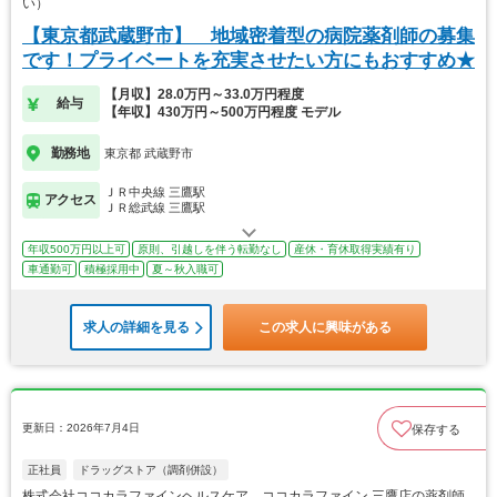
い）
【東京都武蔵野市】 地域密着型の病院薬剤師の募集
です！プライベートを充実させたい方にもおすすめ★
【月収】28.0万円～33.0万円程度
給与
【年収】430万円～500万円程度 モデル
勤務地
東京都 武蔵野市
ＪＲ中央線 三鷹駅
アクセス
ＪＲ総武線 三鷹駅
年収500万円以上可
原則、引越しを伴う転勤なし
産休・育休取得実績有り
車通勤可
積極採用中
夏～秋入職可
求人の詳細を見る
この求人に興味がある
更新日：2026年7月4日
保存する
正社員
ドラッグストア（調剤併設）
株式会社ココカラファインヘルスケア ココカラファイン 三鷹店の薬剤師