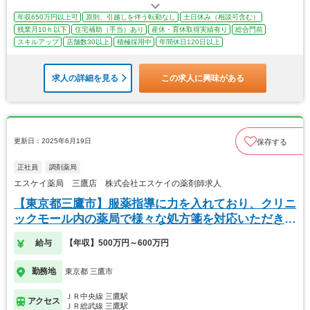
年収650万円以上可
原則、引越しを伴う転勤なし
土日休み（相談可含む）
残業月10ｈ以下
住宅補助（手当）あり
産休・育休取得実績有り
総合門前
スキルアップ
店舗数30以上
積極採用中
年間休日120日以上
求人の詳細を見る
この求人に興味がある
更新日：2025年6月19日
保存する
正社員
調剤薬局
エスケイ薬局 三鷹店 株式会社エスケイの薬剤師求人
【東京都三鷹市】服薬指導に力を入れており、クリニ
ックモール内の薬局で様々な処方箋を対応いただきま
す！
給与
【年収】500万円～600万円
勤務地
東京都 三鷹市
ＪＲ中央線 三鷹駅
アクセス
ＪＲ総武線 三鷹駅