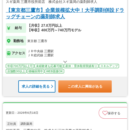
スギ薬局 三鷹市役所前店 株式会社スギ薬局の薬剤師求人
【東京都三鷹市】企業規模拡大中！大手調剤併設ドラ
ッグチェーンの薬剤師求人
【月収】27.0万円以上
給与
【年収】400万円～740万円モデル
勤務地
東京都 三鷹市
ＪＲ中央線 三鷹駅
アクセス
ＪＲ総武線 三鷹駅
年収700万円以上可
未経験者も応募可能
産休・育休取得実績有り
スキルアップ
店舗数30以上
積極採用中
WEB面接OK
求人の詳細を見る
この求人に興味がある
更新日：2026年6月18日
保存する
正社員
調剤薬局