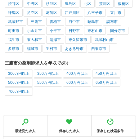
渋谷区
中野区
杉並区
豊島区
北区
荒川区
板橋区
練馬区
足立区
葛飾区
江戸川区
八王子市
立川市
武蔵野市
三鷹市
青梅市
府中市
昭島市
調布市
町田市
小金井市
小平市
日野市
東村山市
国分寺市
福生市
東大和市
清瀬市
東久留米市
武蔵村山市
多摩市
稲城市
羽村市
あきる野市
西東京市
三鷹市の薬剤師求人を年収で探す
300万円以上
350万円以上
400万円以上
450万円以上
500万円以上
550万円以上
600万円以上
650万円以上
700万円以上
最近見た求人
保存した求人
保存した検索条件