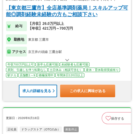
【東京都三鷹市】全店基準調剤薬局！スキルアップ可
能◎調剤経験未経験の方もご相談下さい
【月収】26.0万円以上
給与
【年収】421万円～700万円
勤務地
東京都 三鷹市
アクセス
京王井の頭線 三鷹台駅
年収700万円以上可
新卒も応募可能
未経験者も応募可能
原則、引越しを伴う転勤なし
土日休み（相談可含む）
産休・育休取得実績有り
駅チカ
店舗数1～9
積極採用中
年間休日120日以上
求人の詳細を見る
この求人に興味がある
更新日：2026年6月18日
保存する
正社員
ドラッグストア（OTCのみ）
募集停止