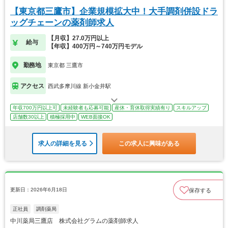
【東京都三鷹市】企業規模拡大中！大手調剤併設ドラ
ッグチェーンの薬剤師求人
【月収】27.0万円以上
給与
【年収】400万円～740万円モデル
勤務地
東京都 三鷹市
アクセス
西武多摩川線 新小金井駅
年収700万円以上可
未経験者も応募可能
産休・育休取得実績有り
スキルアップ
店舗数30以上
積極採用中
WEB面接OK
求人の詳細を見る
この求人に興味がある
更新日：2026年6月18日
保存する
正社員
調剤薬局
中川薬局三鷹店 株式会社グラムの薬剤師求人