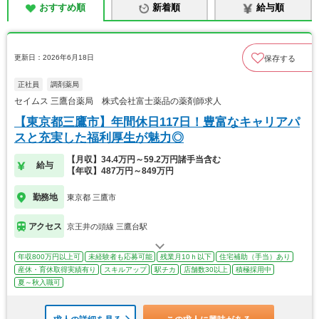
おすすめ順
新着順
給与順
更新日：2026年6月18日
保存する
正社員
調剤薬局
セイムス 三鷹台薬局 株式会社富士薬品の薬剤師求人
【東京都三鷹市】年間休日117日！豊富なキャリアパ
スと充実した福利厚生が魅力◎
【月収】34.4万円～59.2万円諸手当含む
給与
【年収】487万円～849万円
勤務地
東京都 三鷹市
アクセス
京王井の頭線 三鷹台駅
年収800万円以上可
未経験者も応募可能
残業月10ｈ以下
住宅補助（手当）あり
産休・育休取得実績有り
スキルアップ
駅チカ
店舗数30以上
積極採用中
夏～秋入職可