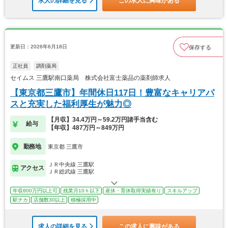
求人の詳細を見る
この求人に興味がある
更新日：2026年6月18日
保存する
正社員
調剤薬局
セイムス 三鷹駅南口薬局 株式会社富士薬品の薬剤師求人
【東京都三鷹市】年間休日117日！豊富なキャリアパ
スと充実した福利厚生が魅力◎
【月収】34.4万円～59.2万円諸手当含む
給与
【年収】487万円～849万円
勤務地
東京都 三鷹市
ＪＲ中央線 三鷹駅
アクセス
ＪＲ総武線 三鷹駅
年収800万円以上可
残業月10ｈ以下
産休・育休取得実績有り
スキルアップ
駅チカ
店舗数30以上
積極採用中
求人の詳細を見る
この求人に興味がある