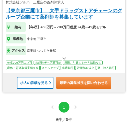
株式会社ツルハ 三鷹店の薬剤師求人
【東京都三鷹市】 大手ドラッグストアチェーンのグ
ループ企業にて薬剤師を募集しています
給与
【年収】450万円～700万円程度 24歳～45歳モデル
勤務地
東京都 三鷹市
アクセス
京王線 つつじケ丘駅
年収700万円以上可
未経験者も応募可能
原則、引越しを伴う転勤なし
産休・育休取得実績有り
スキルアップ
車通勤可
店舗数30以上
夏～秋入職可
求人の詳細を見る
最新の募集状況を問い合わせる
1
9件／9件