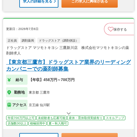
求人の詳細を見る
この求人に興味がある
更新日：2026年7月6日
保存する
正社員
調剤薬局
ドラッグストア（調剤併設）
ドラッグストア マツモトキヨシ 三鷹新川店 株式会社マツモトキヨシの薬
剤師求人
【東京都三鷹市】ドラッグストア業界のリーディング
カンパニーでの薬剤師募集
給与
【年収】458万円～700万円
勤務地
東京都 三鷹市
アクセス
京王線 仙川駅
年収700万円以上可
未経験者も応募可能
産休・育休取得実績有り
スキルアップ
店舗数30以上
積極採用中
夏～秋入職可