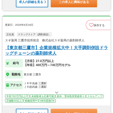
求人の詳細を見る
この求人に興味がある
更新日：2026年6月18日
保存する
正社員
ドラッグストア（調剤併設）
スギ薬局 三鷹市役所前店 株式会社スギ薬局の薬剤師求人
【東京都三鷹市】企業規模拡大中！大手調剤併設ドラ
ッグチェーンの薬剤師求人
【月収】27.0万円以上
給与
【年収】400万円～740万円モデル
勤務地
東京都 三鷹市
ＪＲ中央線 三鷹駅
アクセス
ＪＲ総武線 三鷹駅
年収700万円以上可
未経験者も応募可能
産休・育休取得実績有り
スキルアップ
店舗数30以上
積極採用中
WEB面接OK