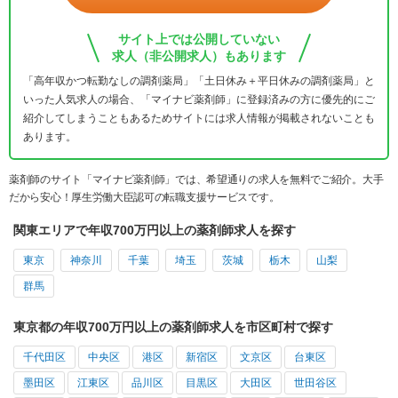
サイト上では公開していない
求人（非公開求人）もあります
「高年収かつ転勤なしの調剤薬局」「土日休み＋平日休みの調剤薬局」と
いった人気求人の場合、「マイナビ薬剤師」に登録済みの方に優先的にご
紹介してしまうこともあるためサイトには求人情報が掲載されないことも
あります。
薬剤師のサイト「マイナビ薬剤師」では、希望通りの求人を無料でご紹介。大手
だから安心！厚生労働大臣認可の転職支援サービスです。
関東エリアで年収700万円以上の薬剤師求人を探す
東京
神奈川
千葉
埼玉
茨城
栃木
山梨
群馬
東京都の年収700万円以上の薬剤師求人を市区町村で探す
千代田区
中央区
港区
新宿区
文京区
台東区
墨田区
江東区
品川区
目黒区
大田区
世田谷区