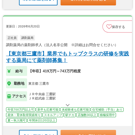
更新日：2026年6月20日
保存する
正社員
調剤薬局
調剤薬局の薬剤師求人（法人名非公開 ※詳細はお問合せください）
【東京都三鷹市】業界でもトップクラスの研修を実践
する薬局にて薬剤師募集！
給与
【年収】419万円～743万円程度
勤務地
東京都 三鷹市
ＪＲ中央線 三鷹駅
アクセス
ＪＲ総武線 三鷹駅
年収700万円以上可
新卒も応募可能
未経験者も応募可能
住宅補助（手当）あり
産休・育休取得実績有り
スキルアップ
駅チカ
店舗数30以上
積極採用中
夏～秋入職可
年間休日120日以上