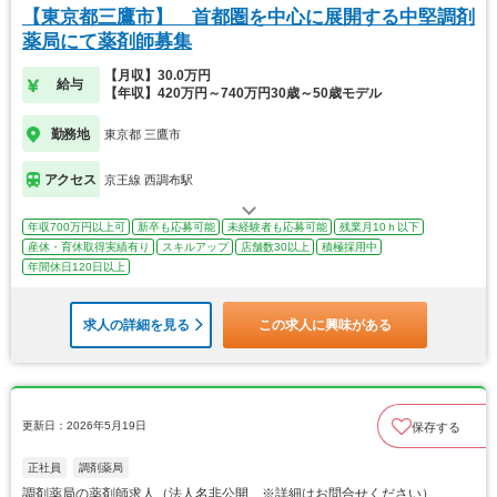
【東京都三鷹市】 首都圏を中心に展開する中堅調剤
薬局にて薬剤師募集
【月収】30.0万円
給与
【年収】420万円～740万円30歳～50歳モデル
勤務地
東京都 三鷹市
アクセス
京王線 西調布駅
年収700万円以上可
新卒も応募可能
未経験者も応募可能
残業月10ｈ以下
産休・育休取得実績有り
スキルアップ
店舗数30以上
積極採用中
年間休日120日以上
求人の詳細を見る
この求人に興味がある
更新日：2026年5月19日
保存する
正社員
調剤薬局
調剤薬局の薬剤師求人（法人名非公開 ※詳細はお問合せください）