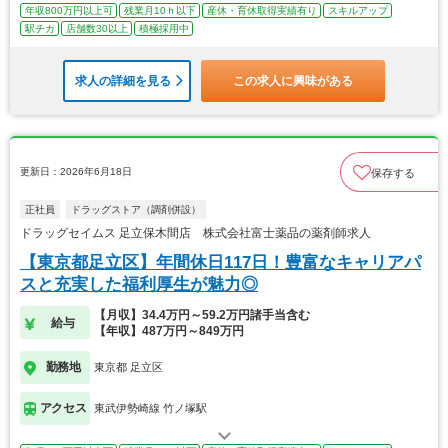
年収800万円以上可
残業月10ｈ以下
産休・育休取得実績有り
スキルアップ
駅チカ
店舗数30以上
積極採用中
求人の詳細を見る
この求人に興味がある
更新日：2026年6月18日
保存する
正社員
ドラッグストア（調剤併設）
ドラッグセイムス 足立保木間店 株式会社富士薬品の薬剤師求人
【東京都足立区】年間休日117日！豊富なキャリアパ
スと充実した福利厚生が魅力◎
【月収】34.4万円～59.2万円諸手当含む
給与
【年収】487万円～849万円
勤務地
東京都 足立区
アクセス
東武伊勢崎線 竹ノ塚駅