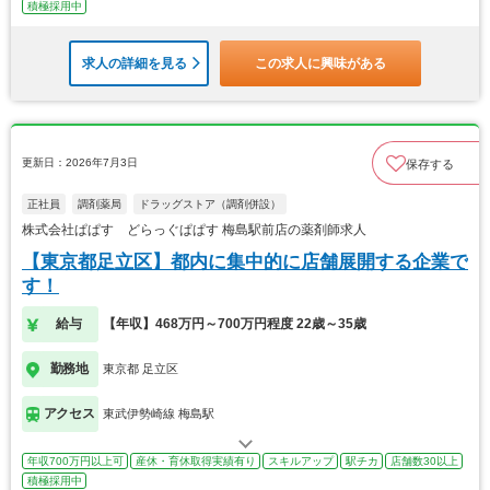
積極採用中
求人の詳細を見る
この求人に興味がある
更新日：2026年7月3日
保存する
正社員
調剤薬局
ドラッグストア（調剤併設）
株式会社ぱぱす どらっぐぱぱす 梅島駅前店の薬剤師求人
【東京都足立区】都内に集中的に店舗展開する企業で
す！
給与
【年収】468万円～700万円程度 22歳～35歳
勤務地
東京都 足立区
アクセス
東武伊勢崎線 梅島駅
年収700万円以上可
産休・育休取得実績有り
スキルアップ
駅チカ
店舗数30以上
積極採用中