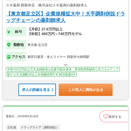
スギ薬局 西新井店 株式会社スギ薬局の薬剤師求人
【東京都足立区】企業規模拡大中！大手調剤併設ドラ
ッグチェーンの薬剤師求人
【月収】27.0万円以上
給与
【年収】400万円～740万円モデル
勤務地
東京都 足立区
アクセス
都営日暮里・舎人ライナー 西新井大師西駅
年収700万円以上可
未経験者も応募可能
産休・育休取得実績有り
スキルアップ
駅チカ
店舗数30以上
積極採用中
WEB面接OK
求人の詳細を見る
この求人に興味がある
更新日：2026年6月18日
保存する
正社員
ドラッグストア（調剤併設）