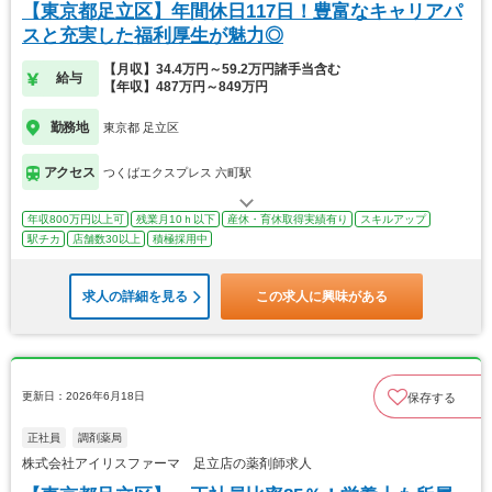
【東京都足立区】年間休日117日！豊富なキャリアパ
スと充実した福利厚生が魅力◎
【月収】34.4万円～59.2万円諸手当含む
給与
【年収】487万円～849万円
勤務地
東京都 足立区
アクセス
つくばエクスプレス 六町駅
年収800万円以上可
残業月10ｈ以下
産休・育休取得実績有り
スキルアップ
駅チカ
店舗数30以上
積極採用中
求人の詳細を見る
この求人に興味がある
更新日：2026年6月18日
保存する
正社員
調剤薬局
株式会社アイリスファーマ 足立店の薬剤師求人