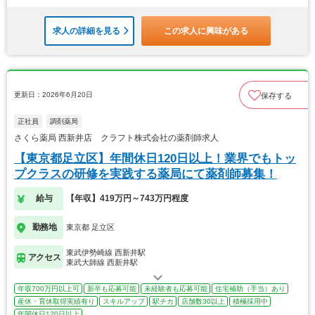
求人の詳細を見る
この求人に興味がある
更新日：2026年6月20日
保存する
正社員
調剤薬局
さくら薬局 西新井店 クラフト株式会社の薬剤師求人
【東京都足立区】年間休日120日以上！業界でもトッ
プクラスの研修を実践する薬局にて薬剤師募集！
給与
【年収】419万円～743万円程度
勤務地
東京都 足立区
東武伊勢崎線 西新井駅
アクセス
東武大師線 西新井駅
年収700万円以上可
新卒も応募可能
未経験者も応募可能
住宅補助（手当）あり
産休・育休取得実績有り
スキルアップ
駅チカ
店舗数30以上
積極採用中
年間休日120日以上