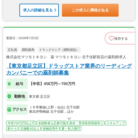
求人の詳細を見る
この求人に興味がある
更新日：2026年7月3日
保存する
正社員
調剤薬局
ドラッグストア（調剤併設）
株式会社マツモトキヨシ 薬 マツモトキヨシ 北千住駅前店の薬剤師求人
【東京都足立区】ドラッグストア業界のリーディング
カンパニーでの薬剤師募集
給与
【年収】458万円～700万円
勤務地
東京都 足立区
ＪＲ常磐線(上野－仙台) 北千住駅
アクセス
東武伊勢崎線 北千住駅…ほか
年収700万円以上可
未経験者も応募可能
産休・育休取得実績有り
スキルアップ
駅チカ
店舗数30以上
積極採用中
夏～秋入職可