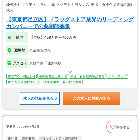
株式会社マツモトキヨシ 薬 マツモトキヨシ ポンテポルタ千住店の薬剤師
求人
【東京都足立区】ドラッグストア業界のリーディング
カンパニーでの薬剤師募集
給与
【年収】458万円～700万円
勤務地
東京都 足立区
アクセス
京成本線 千住大橋駅
年収700万円以上可
未経験者も応募可能
産休・育休取得実績有り
スキルアップ
駅チカ
店舗数30以上
積極採用中
夏～秋入職可
求人の詳細を見る
この求人に興味がある
更新日：2026年7月3日
保存する
正社員
調剤薬局
ドラッグストア（調剤併設）