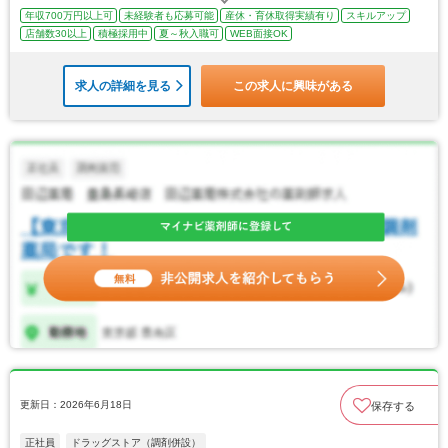
年収700万円以上可
未経験者も応募可能
産休・育休取得実績有り
スキルアップ
店舗数30以上
積極採用中
夏～秋入職可
WEB面接OK
求人の詳細を見る
この求人に興味がある
更新日：2026年6月18日
保存する
正社員
ドラッグストア（調剤併設）