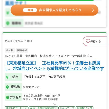
更新日：2026年6月18日
保存する
正社員
調剤薬局
あけぼの薬局 大谷田店 株式会社アイリスファーマの薬剤師求人
【東京都足立区】 正社員比率85％！栄養士も所属
し、地域向けイベントも積極的に行っている企業です
給与
【年収】416万円～750万円程度
勤務地
東京都 足立区
ＪＲ常磐線(上野－仙台) 亀有駅
アクセス
東京メトロ千代田線 北綾瀬駅
年収700万円以上可
産休・育休取得実績有り
スキルアップ
店舗数10～29