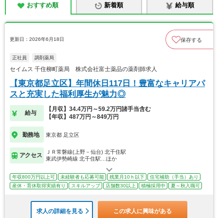
おすすめ順
新着順
給与順
更新日：2026年6月18日
保存する
正社員
調剤薬局
セイムス 千住柳町薬局 株式会社富士薬品の薬剤師求人
【東京都足立区】年間休日117日！豊富なキャリアパ
スと充実した福利厚生が魅力◎
【月収】34.4万円～59.2万円諸手当含む
給与
【年収】487万円～849万円
勤務地
東京都 足立区
ＪＲ常磐線(上野－仙台) 北千住駅
アクセス
東武伊勢崎線 北千住駅…ほか
年収800万円以上可
未経験者も応募可能
残業月10ｈ以下
住宅補助（手当）あり
産休・育休取得実績有り
スキルアップ
店舗数30以上
積極採用中
夏～秋入職可
求人の詳細を見る
この求人に興味がある