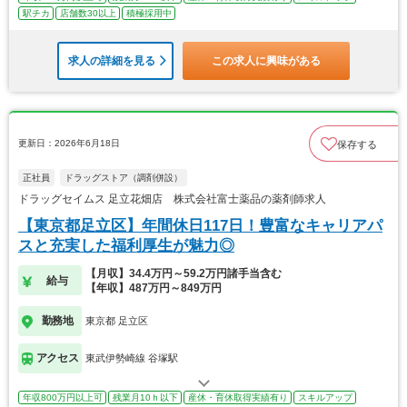
駅チカ
店舗数30以上
積極採用中
求人の詳細を見る
この求人に興味がある
更新日：2026年6月18日
保存する
正社員
ドラッグストア（調剤併設）
ドラッグセイムス 足立花畑店 株式会社富士薬品の薬剤師求人
【東京都足立区】年間休日117日！豊富なキャリアパ
スと充実した福利厚生が魅力◎
【月収】34.4万円～59.2万円諸手当含む
給与
【年収】487万円～849万円
勤務地
東京都 足立区
アクセス
東武伊勢崎線 谷塚駅
年収800万円以上可
残業月10ｈ以下
産休・育休取得実績有り
スキルアップ