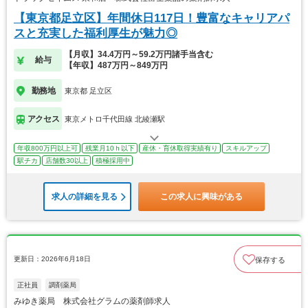
【東京都足立区】年間休日117日！豊富なキャリアパ
スと充実した福利厚生が魅力◎
【月収】34.4万円～59.2万円諸手当含む
給与
【年収】487万円～849万円
勤務地
東京都 足立区
アクセス
東京メトロ千代田線 北綾瀬駅
年収800万円以上可
残業月10ｈ以下
産休・育休取得実績有り
スキルアップ
駅チカ
店舗数30以上
積極採用中
求人の詳細を見る
この求人に興味がある
更新日：2026年6月18日
保存する
正社員
調剤薬局
みゆき薬局 株式会社グラムの薬剤師求人