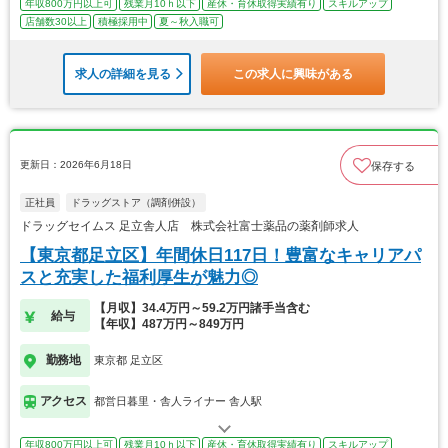
年収800万円以上可
残業月10ｈ以下
産休・育休取得実績有り
スキルアップ
店舗数30以上
積極採用中
夏～秋入職可
求人の詳細を見る
この求人に興味がある
更新日：2026年6月18日
保存する
正社員
ドラッグストア（調剤併設）
ドラッグセイムス 足立舎人店 株式会社富士薬品の薬剤師求人
【東京都足立区】年間休日117日！豊富なキャリアパ
スと充実した福利厚生が魅力◎
【月収】34.4万円～59.2万円諸手当含む
給与
【年収】487万円～849万円
勤務地
東京都 足立区
アクセス
都営日暮里・舎人ライナー 舎人駅
年収800万円以上可
残業月10ｈ以下
産休・育休取得実績有り
スキルアップ