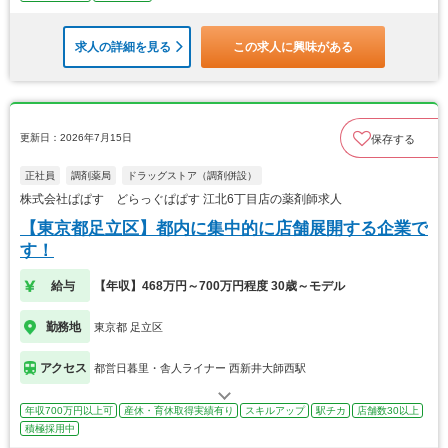
求人の詳細を見る
この求人に興味がある
更新日：2026年7月15日
保存する
正社員
調剤薬局
ドラッグストア（調剤併設）
株式会社ぱぱす どらっぐぱぱす 江北6丁目店の薬剤師求人
【東京都足立区】都内に集中的に店舗展開する企業で
す！
給与
【年収】468万円～700万円程度 30歳～モデル
勤務地
東京都 足立区
アクセス
都営日暮里・舎人ライナー 西新井大師西駅
年収700万円以上可
産休・育休取得実績有り
スキルアップ
駅チカ
店舗数30以上
積極採用中