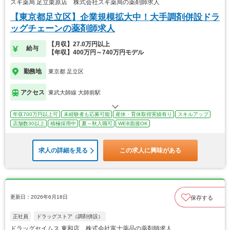
スギ薬局 足立栗原店 株式会社スギ薬局の薬剤師求人
【東京都足立区】企業規模拡大中！大手調剤併設ドラ
ッグチェーンの薬剤師求人
【月収】27.0万円以上
給与
【年収】400万円～740万円モデル
勤務地
東京都 足立区
アクセス
東武大師線 大師前駅
年収700万円以上可
未経験者も応募可能
産休・育休取得実績有り
スキルアップ
店舗数30以上
積極採用中
夏～秋入職可
WEB面接OK
求人の詳細を見る
この求人に興味がある
更新日：2026年6月18日
保存する
正社員
ドラッグストア（調剤併設）
ドラッグセイムス 東和店 株式会社富士薬品の薬剤師求人