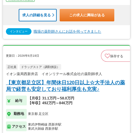
求人の詳細を見る
この求人に興味がある
職場の薬剤師さんにお話を伺ってきました
インタビュー
更新日：2026年6月19日
保存する
正社員
ドラッグストア（調剤併設）
イオン薬局西新井店 イオンリテール株式会社の薬剤師求人
【東京都足立区】年間休日120日以上☆大手法人の薬
局で経営も安定しており福利厚生も充実♪
【月収】31.1万円～58.0万円
給与
【年収】492万円～846万円
勤務地
東京都 足立区
東武伊勢崎線 西新井駅
アクセス
東武大師線 西新井駅