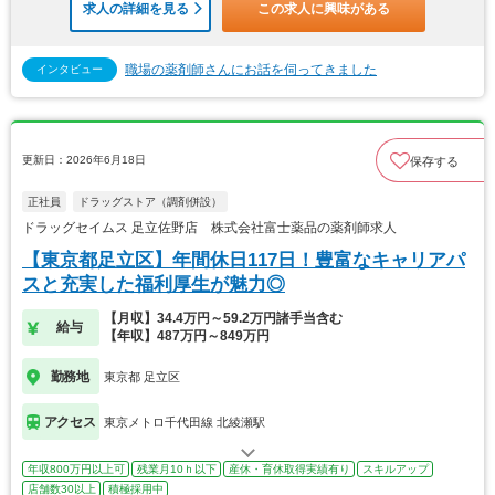
求人の詳細を見る
この求人に興味がある
職場の薬剤師さんにお話を伺ってきました
インタビュー
更新日：2026年6月18日
保存する
正社員
ドラッグストア（調剤併設）
ドラッグセイムス 足立佐野店 株式会社富士薬品の薬剤師求人
【東京都足立区】年間休日117日！豊富なキャリアパ
スと充実した福利厚生が魅力◎
【月収】34.4万円～59.2万円諸手当含む
給与
【年収】487万円～849万円
勤務地
東京都 足立区
アクセス
東京メトロ千代田線 北綾瀬駅
年収800万円以上可
残業月10ｈ以下
産休・育休取得実績有り
スキルアップ
店舗数30以上
積極採用中