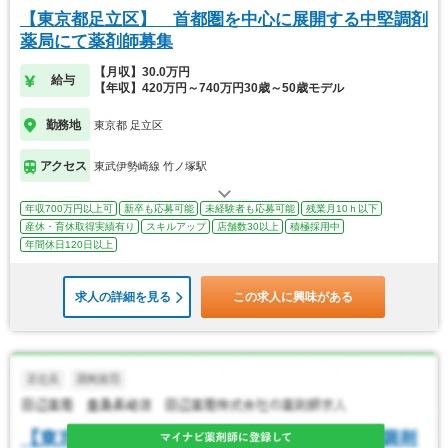
【東京都足立区】 首都圏を中心に展開する中堅調剤
薬局にて薬剤師募集
【月収】30.0万円
給与
【年収】420万円～740万円30歳～50歳モデル
勤務地
東京都 足立区
アクセス
東武伊勢崎線 竹ノ塚駅
年収700万円以上可
新卒も応募可能
未経験者も応募可能
残業月10ｈ以下
産休・育休取得実績有り
スキルアップ
店舗数30以上
積極採用中
年間休日120日以上
求人の詳細を見る
この求人に興味がある