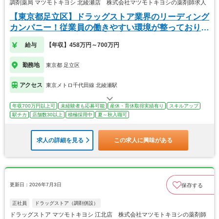
調剤薬局 マツモトキヨシ 北綾瀬店 株式会社マツモトキヨシの薬剤師求人
【東京都足立区】ドラッグストア業界のリーディング
カンパニー！従業員の働きやすい環境が整っておりま
す！
給与
【年収】458万円～700万円
勤務地
東京都 足立区
アクセス
東京メトロ千代田線 北綾瀬駅
年収700万円以上可
未経験者も応募可能
産休・育休取得実績有り
スキルアップ
駅チカ
店舗数30以上
積極採用中
夏～秋入職可
求人の詳細を見る
この求人に興味がある
更新日：2026年7月3日
保存する
正社員
ドラッグストア（調剤併設）
ドラッグストア マツモトキヨシ 江北店 株式会社マツモトキヨシの薬剤師