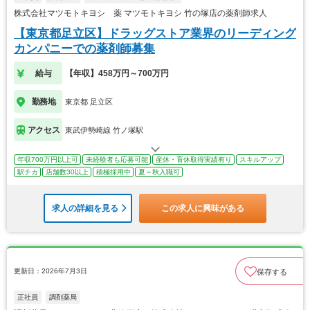
株式会社マツモトキヨシ 薬 マツモトキヨシ 竹の塚店の薬剤師求人
【東京都足立区】ドラッグストア業界のリーディング
カンパニーでの薬剤師募集
給与
【年収】458万円～700万円
勤務地
東京都 足立区
アクセス
東武伊勢崎線 竹ノ塚駅
年収700万円以上可
未経験者も応募可能
産休・育休取得実績有り
スキルアップ
駅チカ
店舗数30以上
積極採用中
夏～秋入職可
求人の詳細を見る
この求人に興味がある
更新日：2026年7月3日
保存する
正社員
調剤薬局