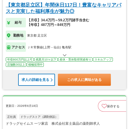
【東京都足立区】年間休日117日！豊富なキャリアパ
スと充実した福利厚生が魅力◎
【月収】34.4万円～59.2万円諸手当含む
給与
【年収】487万円～849万円
勤務地
東京都 足立区
アクセス
ＪＲ常磐線(上野－仙台) 亀有駅
年収800万円以上可
残業月10ｈ以下
産休・育休取得実績有り
スキルアップ
店舗数30以上
積極採用中
求人の詳細を見る
この求人に興味がある
更新日：2026年6月18日
保存する
正社員
ドラッグストア（調剤併設）
ドラッグセイムス 一ツ家店 株式会社富士薬品の薬剤師求人