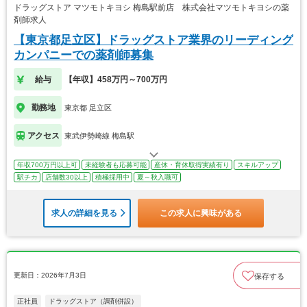
ドラッグストア マツモトキヨシ 梅島駅前店 株式会社マツモトキヨシの薬
剤師求人
【東京都足立区】ドラッグストア業界のリーディング
カンパニーでの薬剤師募集
給与
【年収】458万円～700万円
勤務地
東京都 足立区
アクセス
東武伊勢崎線 梅島駅
年収700万円以上可
未経験者も応募可能
産休・育休取得実績有り
スキルアップ
駅チカ
店舗数30以上
積極採用中
夏～秋入職可
求人の詳細を見る
この求人に興味がある
更新日：2026年7月3日
保存する
正社員
ドラッグストア（調剤併設）