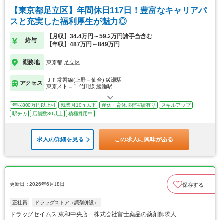
【東京都足立区】年間休日117日！豊富なキャリアパ
スと充実した福利厚生が魅力◎
【月収】34.4万円～59.2万円諸手当含む
給与
【年収】487万円～849万円
勤務地
東京都 足立区
ＪＲ常磐線(上野－仙台) 綾瀬駅
アクセス
東京メトロ千代田線 綾瀬駅
年収800万円以上可
残業月10ｈ以下
産休・育休取得実績有り
スキルアップ
駅チカ
店舗数30以上
積極採用中
求人の詳細を見る
この求人に興味がある
更新日：2026年6月18日
保存する
正社員
ドラッグストア（調剤併設）
ドラッグセイムス 東和中央店 株式会社富士薬品の薬剤師求人