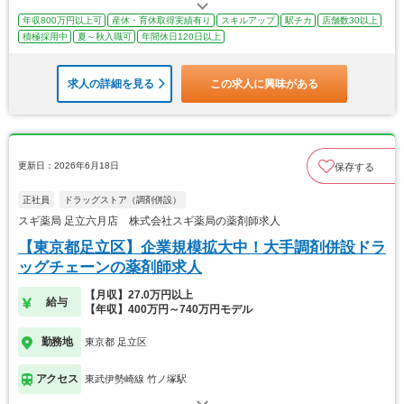
年収800万円以上可
産休・育休取得実績有り
スキルアップ
駅チカ
店舗数30以上
積極採用中
夏～秋入職可
年間休日120日以上
求人の詳細を見る
この求人に興味がある
更新日：2026年6月18日
保存する
正社員
ドラッグストア（調剤併設）
スギ薬局 足立六月店 株式会社スギ薬局の薬剤師求人
【東京都足立区】企業規模拡大中！大手調剤併設ドラ
ッグチェーンの薬剤師求人
【月収】27.0万円以上
給与
【年収】400万円～740万円モデル
勤務地
東京都 足立区
アクセス
東武伊勢崎線 竹ノ塚駅