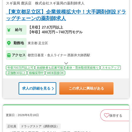
スギ薬局 鹿浜店 株式会社スギ薬局の薬剤師求人
【東京都足立区】企業規模拡大中！大手調剤併設ドラ
ッグチェーンの薬剤師求人
【月収】27.0万円以上
給与
【年収】400万円～740万円モデル
勤務地
東京都 足立区
アクセス
都営日暮里・舎人ライナー 西新井大師西駅
年収700万円以上可
未経験者も応募可能
産休・育休取得実績有り
スキルアップ
店舗数30以上
積極採用中
WEB面接OK
求人の詳細を見る
この求人に興味がある
更新日：2026年6月18日
保存する
正社員
ドラッグストア（調剤併設）