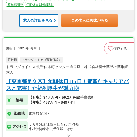
積極採用中
年間休日120日以上
求人の詳細を見る
この求人に興味がある
更新日：2026年6月18日
保存する
正社員
ドラッグストア（調剤併設）
ドラッグセイムス 北千住本町センター通り店 株式会社富士薬品の薬剤師
求人
【東京都足立区】年間休日117日！豊富なキャリアパ
スと充実した福利厚生が魅力◎
【月収】34.4万円～59.2万円諸手当含む
給与
【年収】487万円～849万円
勤務地
東京都 足立区
ＪＲ常磐線(上野－仙台) 北千住駅
アクセス
東武伊勢崎線 北千住駅…ほか