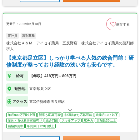
更新日：2026年6月18日
保存する
正社員
調剤薬局
株式会社Ａ＆Ｍ アイセイ薬局 五反野店 株式会社アイセイ薬局の薬剤師
求人
【東京都足立区】しっかり学べる人気の総合門前！研
修制度が整っており経験の浅い方も安心です。
給与
【年収】418万円～806万円
勤務地
東京都 足立区
アクセス
東武伊勢崎線 五反野駅
年収800万円以上可
新卒も応募可能
未経験者も応募可能
残業月10ｈ以下
産休・育休取得実績有り
総合門前
スキルアップ
駅チカ
店舗数30以上
積極採用中
年間休日120日以上