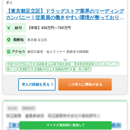
求人
【東京都足立区】ドラッグストア業界のリーディング
カンパニー！従業員の働きやすい環境が整っておりま
す！
給与
【年収】458万円～700万円
勤務地
東京都 足立区
アクセス
都営日暮里・舎人ライナー 西新井大師西駅
年収700万円以上可
未経験者も応募可能
産休・育休取得実績有り
スキルアップ
駅チカ
車通勤可
店舗数30以上
積極採用中
夏～秋入職可
求人の詳細を見る
この求人に興味がある