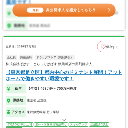
更新日：2026年7月3日
保存する
正社員
調剤薬局
ドラッグストア（調剤併設）
株式会社ぱぱす どらっぐぱぱす 伊興町店の薬剤師求人
【東京都足立区】都内中心のドミナント展開！アット
ホームで働きやすい環境です！
給与
【年収】468万円～700万円程度
勤務地
東京都 足立区
アクセス
東武伊勢崎線 竹ノ塚駅
年収700万円以上可
産休・育休取得実績有り
スキルアップ
店舗数30以上