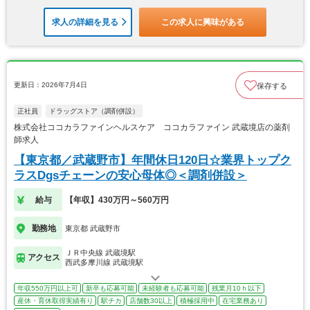
求人の詳細を見る
この求人に興味がある
更新日：2026年7月4日
保存する
正社員
ドラッグストア（調剤併設）
株式会社ココカラファインヘルスケア ココカラファイン 武蔵境店の薬剤
師求人
【東京都／武蔵野市】年間休日120日☆業界トップク
ラスDgsチェーンの安心母体◎＜調剤併設＞
給与
【年収】430万円～560万円
勤務地
東京都 武蔵野市
ＪＲ中央線 武蔵境駅
アクセス
西武多摩川線 武蔵境駅
年収550万円以上可
新卒も応募可能
未経験者も応募可能
残業月10ｈ以下
産休・育休取得実績有り
駅チカ
店舗数30以上
積極採用中
在宅業務あり