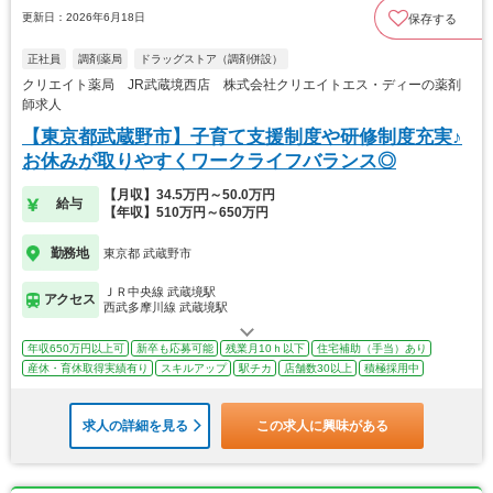
更新日：2026年6月18日
保存する
正社員
調剤薬局
ドラッグストア（調剤併設）
クリエイト薬局 JR武蔵境西店 株式会社クリエイトエス・ディーの薬剤
師求人
【東京都武蔵野市】子育て支援制度や研修制度充実♪
お休みが取りやすくワークライフバランス◎
【月収】34.5万円～50.0万円
給与
【年収】510万円～650万円
勤務地
東京都 武蔵野市
ＪＲ中央線 武蔵境駅
アクセス
西武多摩川線 武蔵境駅
年収650万円以上可
新卒も応募可能
残業月10ｈ以下
住宅補助（手当）あり
産休・育休取得実績有り
スキルアップ
駅チカ
店舗数30以上
積極採用中
求人の詳細を見る
この求人に興味がある