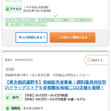
ＪＲ中央線 武蔵境駅
アクセス
西武多摩川線 武蔵境駅
年収500万円以上可
産休・育休取得実績有り
店舗数10～29
積極採用中
夏～秋入職可
年間休日120日以上
求人の詳細を見る
この求人に興味がある
更新日：2026年6月18日
保存する
正社員
登録販売者の求人（法人名非公開 ※詳細はお問合せください）
【東京都武蔵野市】登録販売者募集！調剤薬局併設型
のドラッグストアを首都圏各地域に132店舗を展開！
【月収】20.0万円～26.0万円程度
給与
【年収】300万円～410万円程度 30歳～モデル
勤務地
東京都 武蔵野市