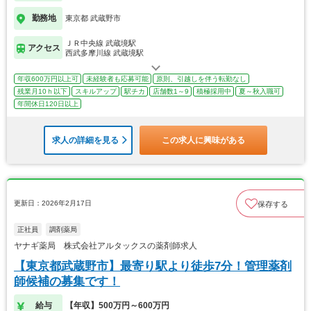
勤務地
東京都 武蔵野市
ＪＲ中央線 武蔵境駅
アクセス
西武多摩川線 武蔵境駅
年収600万円以上可
未経験者も応募可能
原則、引越しを伴う転勤なし
残業月10ｈ以下
スキルアップ
駅チカ
店舗数1～9
積極採用中
夏～秋入職可
年間休日120日以上
求人の詳細を見る
この求人に興味がある
更新日：2026年2月17日
保存する
正社員
調剤薬局
ヤナギ薬局 株式会社アルタックスの薬剤師求人
【東京都武蔵野市】最寄り駅より徒歩7分！管理薬剤
師候補の募集です！
給与
【年収】500万円～600万円