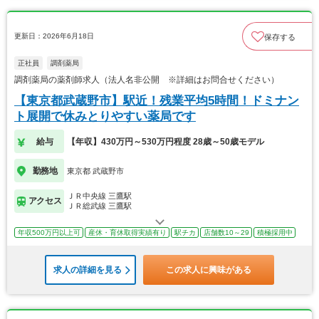
更新日：2026年6月18日
保存する
正社員
調剤薬局
調剤薬局の薬剤師求人（法人名非公開 ※詳細はお問合せください）
【東京都武蔵野市】駅近！残業平均5時間！ドミナン
ト展開で休みとりやすい薬局です
給与
【年収】430万円～530万円程度 28歳～50歳モデル
勤務地
東京都 武蔵野市
ＪＲ中央線 三鷹駅
アクセス
ＪＲ総武線 三鷹駅
年収500万円以上可
産休・育休取得実績有り
駅チカ
店舗数10～29
積極採用中
求人の詳細を見る
この求人に興味がある