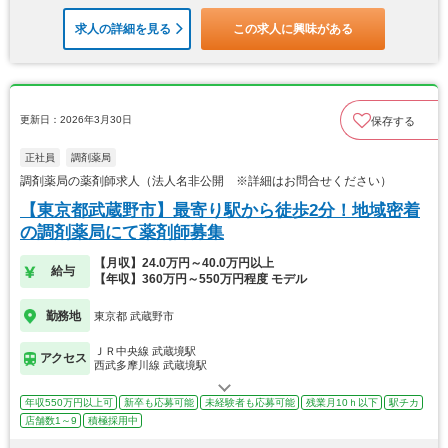
求人の詳細を見る
この求人に興味がある
更新日：2026年3月30日
保存する
正社員
調剤薬局
調剤薬局の薬剤師求人（法人名非公開 ※詳細はお問合せください）
【東京都武蔵野市】最寄り駅から徒歩2分！地域密着
の調剤薬局にて薬剤師募集
【月収】24.0万円～40.0万円以上
給与
【年収】360万円～550万円程度 モデル
勤務地
東京都 武蔵野市
ＪＲ中央線 武蔵境駅
アクセス
西武多摩川線 武蔵境駅
年収550万円以上可
新卒も応募可能
未経験者も応募可能
残業月10ｈ以下
駅チカ
店舗数1～9
積極採用中