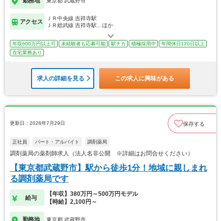
勤務地
東京都 武蔵野市
ＪＲ中央線 吉祥寺駅
アクセス
ＪＲ総武線 吉祥寺駅…ほか
年収600万円以上可
未経験者も応募可能
駅チカ
積極採用中
年間休日120日以上
在宅業務あり
求人の詳細を見る
この求人に興味がある
更新日：2026年7月29日
保存する
正社員
パート・アルバイト
調剤薬局
調剤薬局の薬剤師求人（法人名非公開 ※詳細はお問合せください）
【東京都武蔵野市】駅から徒歩1分！地域に親しまれ
る調剤薬局です
【年収】380万円～500万円モデル
給与
【時給】2,100円～
勤務地
東京都 武蔵野市