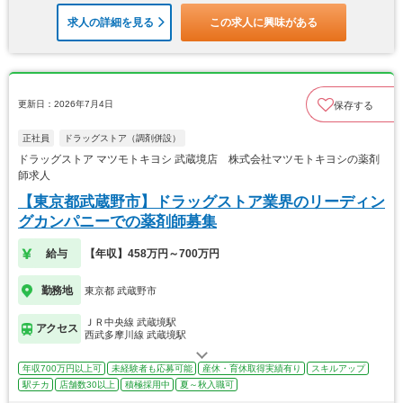
求人の詳細を見る
この求人に興味がある
更新日：2026年7月4日
保存する
正社員
ドラッグストア（調剤併設）
ドラッグストア マツモトキヨシ 武蔵境店 株式会社マツモトキヨシの薬剤
師求人
【東京都武蔵野市】ドラッグストア業界のリーディン
グカンパニーでの薬剤師募集
給与
【年収】458万円～700万円
勤務地
東京都 武蔵野市
ＪＲ中央線 武蔵境駅
アクセス
西武多摩川線 武蔵境駅
年収700万円以上可
未経験者も応募可能
産休・育休取得実績有り
スキルアップ
駅チカ
店舗数30以上
積極採用中
夏～秋入職可