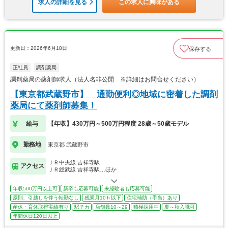
求人の詳細を見る
この求人に興味がある
更新日：2026年6月18日
保存する
正社員
調剤薬局
調剤薬局の薬剤師求人（法人名非公開 ※詳細はお問合せください）
【東京都武蔵野市】 通勤便利◎地域に密着した調剤
薬局にて薬剤師募集！
給与
【年収】430万円～500万円程度 28歳～50歳モデル
勤務地
東京都 武蔵野市
ＪＲ中央線 吉祥寺駅
アクセス
ＪＲ総武線 吉祥寺駅…ほか
年収500万円以上可
新卒も応募可能
未経験者も応募可能
原則、引越しを伴う転勤なし
残業月10ｈ以下
住宅補助（手当）あり
産休・育休取得実績有り
駅チカ
店舗数10～29
積極採用中
夏～秋入職可
年間休日120日以上