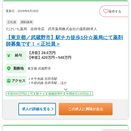
更新日：2026年6月18日
保存する
正社員
調剤薬局
たけいち薬局 吉祥寺店 武市薬局株式会社の薬剤師求人
【東京都／武蔵野市】駅チカ徒歩1分☆薬局にて薬剤
師募集です！＜正社員＞
【月収】28.0万円
給与
【年収】420万円～540万円
勤務地
東京都 武蔵野市
ＪＲ中央線 吉祥寺駅
アクセス
ＪＲ総武線 吉祥寺駅…ほか
年収500万円以上可
駅チカ
積極採用中
年間休日120日以上
求人の詳細を見る
この求人に興味がある