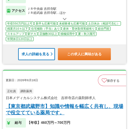
ＪＲ中央線 吉祥寺駅
アクセス
ＪＲ総武線 吉祥寺駅…ほか
年収550万円以上可
新卒も応募可能
未経験者も応募可能
土日休み（相談可含む）
残業月10ｈ以下
住宅補助（手当）あり
産休・育休取得実績有り
総合門前
スキルアップ
駅チカ
店舗数30以上
積極採用中
夏～秋入職可
年間休日120日以上
求人の詳細を見る
この求人に興味がある
更新日：2026年6月18日
保存する
正社員
調剤薬局
日本メディカルシステム株式会社 吉祥寺店の薬剤師求人
【東京都武蔵野市】知識や情報を幅広く共有し、現場
で役立てている薬局です。
給与
【年収】460万円～700万円