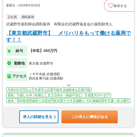
更新日：2026年5月26日
保存する
正社員
調剤薬局
武蔵野市薬剤師会調剤薬局 有限会社武蔵野薬友会の薬剤師求人
【東京都武蔵野市】 メリハリをもって働ける薬局で
す！！
給与
【年収】450万円
勤務地
東京都 武蔵野市
ＪＲ中央線 武蔵境駅
アクセス
西武多摩川線 武蔵境駅
年収450万円以上可
新卒も応募可能
未経験者も応募可能
原則、引越しを伴う転勤なし
土日休み（相談可含む）
残業月10ｈ以下
産休・育休取得実績有り
総合門前
駅チカ
店舗数1～9
積極採用中
夏～秋入職可
求人の詳細を見る
この求人に興味がある