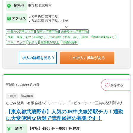
勤務地
東京都 武蔵野市
ＪＲ中央線 吉祥寺駅
アクセス
ＪＲ総武線 吉祥寺駅…ほか
年収700万円以上可
新卒も応募可能
未経験者も応募可能
原則、引越しを伴う転勤なし
住宅補助（手当）あり
産休・育休取得実績有り
スキルアップ
駅チカ
店舗数30以上
積極採用中
求人の詳細を見る
この求人に興味がある
更新日：2026年5月26日
保存する
正社員
調剤薬局
なごみ薬局 有限会社ヘルシー・アンド・ビューティー三共の薬剤師求人
【東京都武蔵野市】人気のJR中央線沿駅チカ！通勤
に大変便利な店舗で管理候補の募集です！
給与
【年収】480万円～600万円程度