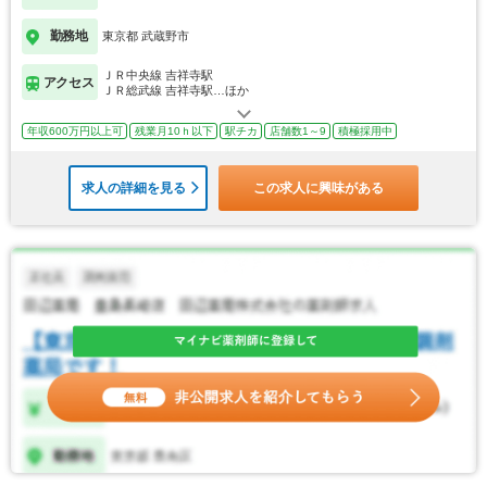
勤務地
東京都 武蔵野市
ＪＲ中央線 吉祥寺駅
アクセス
ＪＲ総武線 吉祥寺駅…ほか
年収600万円以上可
残業月10ｈ以下
駅チカ
店舗数1～9
積極採用中
求人の詳細を見る
この求人に興味がある