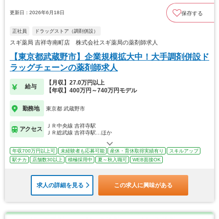
更新日：2026年6月18日
保存する
正社員
ドラッグストア（調剤併設）
スギ薬局 吉祥寺南町店 株式会社スギ薬局の薬剤師求人
【東京都武蔵野市】企業規模拡大中！大手調剤併設ド
ラッグチェーンの薬剤師求人
【月収】27.0万円以上
給与
【年収】400万円～740万円モデル
勤務地
東京都 武蔵野市
ＪＲ中央線 吉祥寺駅
アクセス
ＪＲ総武線 吉祥寺駅…ほか
年収700万円以上可
未経験者も応募可能
産休・育休取得実績有り
スキルアップ
駅チカ
店舗数30以上
積極採用中
夏～秋入職可
WEB面接OK
求人の詳細を見る
この求人に興味がある