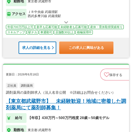
勤務地
東京都 武蔵野市
ＪＲ中央線 武蔵境駅
アクセス
西武多摩川線 武蔵境駅
年収700万円以上可
新卒も応募可能
未経験者も応募可能
産休・育休取得実績有り
スキルアップ
駅チカ
車通勤可
店舗数30以上
積極採用中
求人の詳細を見る
この求人に興味がある
更新日：2026年6月18日
保存する
正社員
調剤薬局
調剤薬局の薬剤師求人（法人名非公開 ※詳細はお問合せください）
【東京都武蔵野市】 未経験歓迎！地域に密着した調
剤薬局にて薬剤師募集！
給与
【年収】430万円～500万円程度 28歳～50歳モデル
勤務地
東京都 武蔵野市