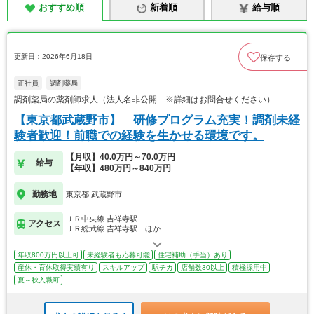
おすすめ順
新着順
給与順
更新日：2026年6月18日
保存する
正社員
調剤薬局
調剤薬局の薬剤師求人（法人名非公開 ※詳細はお問合せください）
【東京都武蔵野市】 研修プログラム充実！調剤未経
験者歓迎！前職での経験を生かせる環境です。
【月収】40.0万円～70.0万円
給与
【年収】480万円～840万円
勤務地
東京都 武蔵野市
ＪＲ中央線 吉祥寺駅
アクセス
ＪＲ総武線 吉祥寺駅…ほか
年収800万円以上可
未経験者も応募可能
住宅補助（手当）あり
産休・育休取得実績有り
スキルアップ
駅チカ
店舗数30以上
積極採用中
夏～秋入職可