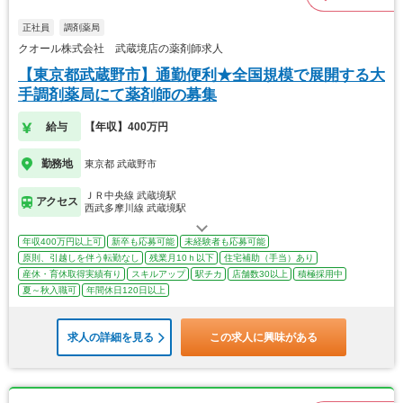
正社員
調剤薬局
クオール株式会社 武蔵境店の薬剤師求人
【東京都武蔵野市】通勤便利★全国規模で展開する大
手調剤薬局にて薬剤師の募集
給与
【年収】400万円
勤務地
東京都 武蔵野市
ＪＲ中央線 武蔵境駅
アクセス
西武多摩川線 武蔵境駅
年収400万円以上可
新卒も応募可能
未経験者も応募可能
原則、引越しを伴う転勤なし
残業月10ｈ以下
住宅補助（手当）あり
産休・育休取得実績有り
スキルアップ
駅チカ
店舗数30以上
積極採用中
夏～秋入職可
年間休日120日以上
求人の詳細を見る
この求人に興味がある