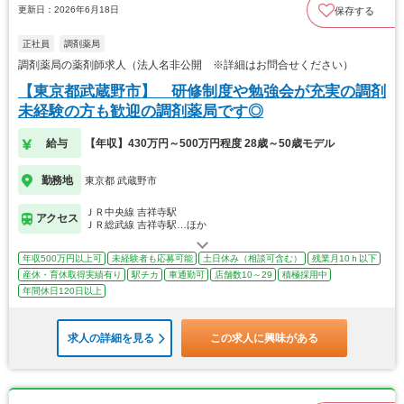
更新日：2026年6月18日
保存する
正社員
調剤薬局
調剤薬局の薬剤師求人（法人名非公開 ※詳細はお問合せください）
【東京都武蔵野市】 研修制度や勉強会が充実の調剤
未経験の方も歓迎の調剤薬局です◎
給与
【年収】430万円～500万円程度 28歳～50歳モデル
勤務地
東京都 武蔵野市
ＪＲ中央線 吉祥寺駅
アクセス
ＪＲ総武線 吉祥寺駅…ほか
年収500万円以上可
未経験者も応募可能
土日休み（相談可含む）
残業月10ｈ以下
産休・育休取得実績有り
駅チカ
車通勤可
店舗数10～29
積極採用中
年間休日120日以上
求人の詳細を見る
この求人に興味がある