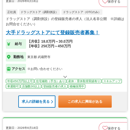
更新日：2026年6月18日
保存する
正社員
ドラッグストア（調剤併設）
ドラッグストア（OTCのみ）
ドラッグストア（調剤併設）の登録販売者の求人（法人名非公開 ※詳細は
お問合せください）
大手ドラッグストアにて登録販売者募集！
【月収】18.0万円～30.0万円
給与
【年収】250万円～450万円
勤務地
東京都 武蔵野市
アクセス
※お問い合わせください
年収450万円以上可
住宅補助（手当）あり
産休・育休取得実績有り
スキルアップ
車通勤可
店舗数30以上
登録販売者の求人
積極採用中
求人の詳細を見る
この求人に興味がある
更新日：2026年6月18日
保存する