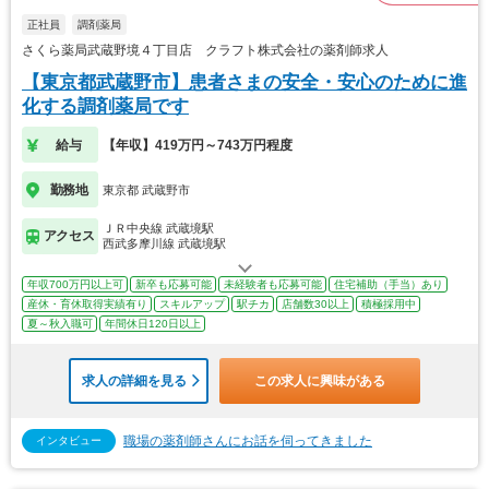
正社員
調剤薬局
さくら薬局武蔵野境４丁目店 クラフト株式会社の薬剤師求人
【東京都武蔵野市】患者さまの安全・安心のために進
化する調剤薬局です
給与
【年収】419万円～743万円程度
勤務地
東京都 武蔵野市
ＪＲ中央線 武蔵境駅
アクセス
西武多摩川線 武蔵境駅
年収700万円以上可
新卒も応募可能
未経験者も応募可能
住宅補助（手当）あり
産休・育休取得実績有り
スキルアップ
駅チカ
店舗数30以上
積極採用中
夏～秋入職可
年間休日120日以上
求人の詳細を見る
この求人に興味がある
職場の薬剤師さんにお話を伺ってきました
インタビュー