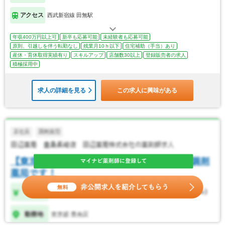
アクセス
西武新宿線 田無駅
年収400万円以上可
新卒も応募可能
未経験者も応募可能
原則、引越しを伴う転勤なし
残業月10ｈ以下
住宅補助（手当）あり
産休・育休取得実績有り
スキルアップ
店舗数30以上
登録販売者の求人
積極採用中
求人の詳細を見る
この求人に興味がある