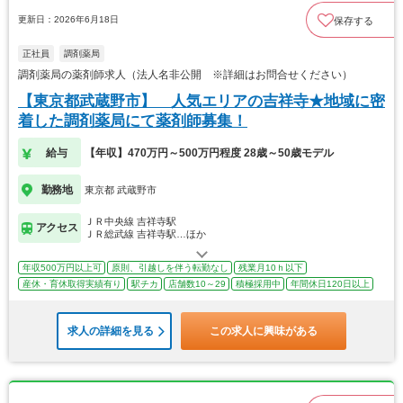
更新日：2026年6月18日
保存する
正社員
調剤薬局
調剤薬局の薬剤師求人（法人名非公開 ※詳細はお問合せください）
【東京都武蔵野市】 人気エリアの吉祥寺★地域に密
着した調剤薬局にて薬剤師募集！
給与
【年収】470万円～500万円程度 28歳～50歳モデル
勤務地
東京都 武蔵野市
ＪＲ中央線 吉祥寺駅
アクセス
ＪＲ総武線 吉祥寺駅…ほか
年収500万円以上可
原則、引越しを伴う転勤なし
残業月10ｈ以下
産休・育休取得実績有り
駅チカ
店舗数10～29
積極採用中
年間休日120日以上
求人の詳細を見る
この求人に興味がある