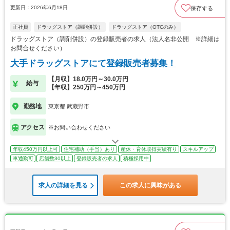
更新日：2026年6月18日
保存する
正社員
ドラッグストア（調剤併設）
ドラッグストア（OTCのみ）
ドラッグストア（調剤併設）の登録販売者の求人（法人名非公開 ※詳細は
お問合せください）
大手ドラッグストアにて登録販売者募集！
【月収】18.0万円～30.0万円
給与
【年収】250万円～450万円
勤務地
東京都 武蔵野市
アクセス
※お問い合わせください
年収450万円以上可
住宅補助（手当）あり
産休・育休取得実績有り
スキルアップ
車通勤可
店舗数30以上
登録販売者の求人
積極採用中
求人の詳細を見る
この求人に興味がある