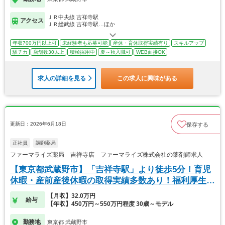
ＪＲ中央線 吉祥寺駅
アクセス
ＪＲ総武線 吉祥寺駅…ほか
年収700万円以上可
未経験者も応募可能
産休・育休取得実績有り
スキルアップ
駅チカ
店舗数30以上
積極採用中
夏～秋入職可
WEB面接OK
求人の詳細を見る
この求人に興味がある
更新日：2026年6月18日
保存する
正社員
調剤薬局
ファーマライズ薬局 吉祥寺店 ファーマライズ株式会社の薬剤師求人
【東京都武蔵野市】「吉祥寺駅」より徒歩5分！育児
休暇・産前産後休暇の取得実績多数あり！福利厚生充
実◎
【月収】32.0万円
給与
【年収】450万円～550万円程度 30歳～モデル
勤務地
東京都 武蔵野市