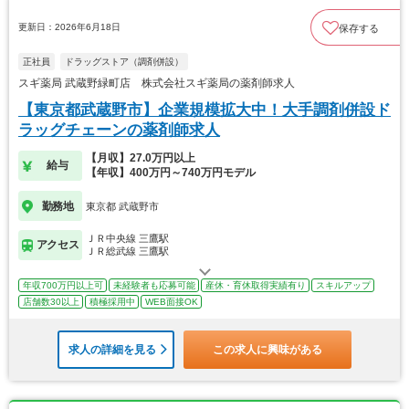
更新日：2026年6月18日
保存する
正社員
ドラッグストア（調剤併設）
スギ薬局 武蔵野緑町店 株式会社スギ薬局の薬剤師求人
【東京都武蔵野市】企業規模拡大中！大手調剤併設ド
ラッグチェーンの薬剤師求人
【月収】27.0万円以上
給与
【年収】400万円～740万円モデル
勤務地
東京都 武蔵野市
ＪＲ中央線 三鷹駅
アクセス
ＪＲ総武線 三鷹駅
年収700万円以上可
未経験者も応募可能
産休・育休取得実績有り
スキルアップ
店舗数30以上
積極採用中
WEB面接OK
求人の詳細を見る
この求人に興味がある