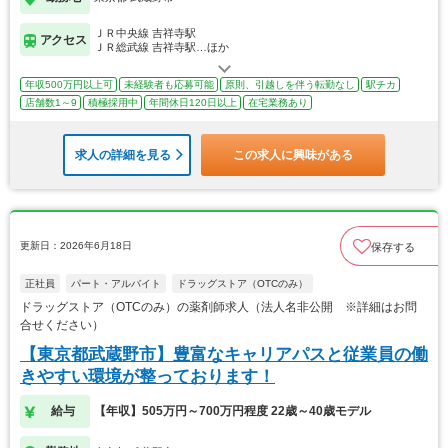
ＪＲ中央線 吉祥寺駅
アクセス
ＪＲ総武線 吉祥寺駅…ほか
年収500万円以上可
未経験者も応募可能
原則、引越しを伴う転勤なし
駅チカ
店舗数1～9
積極採用中
年間休日120日以上
在宅業務あり
求人の詳細を見る
この求人に興味がある
更新日：2026年6月18日
保存する
正社員
パート・アルバイト
ドラッグストア（OTCのみ）
ドラッグストア（OTCのみ）の薬剤師求人（法人名非公開 ※詳細はお問
合せください）
【東京都武蔵野市】豊富なキャリアパスと従業員の働
きやすい環境が整っております！
給与
【年収】505万円～700万円程度 22歳～40歳モデル